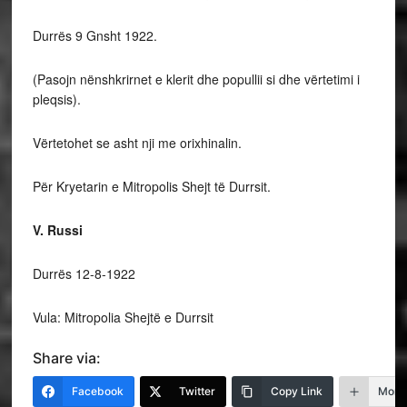
Durrës 9 Gnsht 1922.
(Pasojn nënshkrirnet e klerit dhe popullii si dhe vërtetimi i
pleqsis).
Vërtetohet se asht nji me orixhinalin.
Për Kryetarin e Mitropolis Shejt të Durrsit.
V. Russi
Durrës 12-8-1922
Vula: Mitropolia Shejtë e Durrsit
Share via:
Facebook
Twitter
Copy Link
More