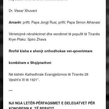
Dr. Vissar Xhuvani
Antarët
: prifti: Papa Jorgji Rusi, prifti: Papa Simon Athanasi
Vërtetojmë nënshkrimet dhe vendimet të popullit të Tiranës
Krye-Plaku: Spiro Zhava
Rroftë kisha e shenjt orthodhokse vet-qeverimtare
kombëtare e Shqiptarëvet
Në kishën Kathedhrale Evangjelizmos të Tiranës 28
Vjesht’e III të 1921”.
***
NJI NGA LETËR-PËRFAQSIMET E DELEGATVET PËR
KONGRESIN K. TË BERATIT