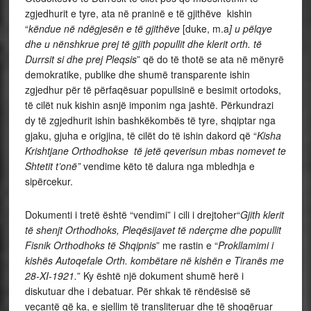
zgjedhurit e tyre, ata në praninë e të gjithëve kishin
“
këndue në ndëgjesën e të gjithëve
[duke, m.a
] u pëlqye
dhe u nënshkrue prej të gjith popullit dhe klerit orth. të
Durrsit si dhe prej Pleqsis
” që do të thotë se ata në mënyrë
demokratike, publike dhe shumë transparente ishin
zgjedhur për të përfaqësuar popullsinë e besimit ortodoks,
të cilët nuk kishin asnjë imponim nga jashtë. Përkundrazi
dy të zgjedhurit ishin bashkëkombës të tyre, shqiptar nga
gjaku, gjuha e origjina, të cilët do të ishin dakord që “
Kisha
Krishtjane Orthodhokse të jetë qeverisun mbas nomevet te
Shtetit t’onë”
vendime këto të dalura nga mbledhja e
sipërcekur.
Dokumenti i tretë është “vendimi” i cili i drejtoher“
Gjith klerit
të shenjt Orthodhoks, Pleqësijavet të nderçme dhe popullit
Fisnik Orthodhoks të Shqipnis
” me rastin e “
Prokllamimi i
kishës Autoqefale Orth. kombëtare në kishën e Tiranës me
28-XI-1921.
” Ky është një dokument shumë herë i
diskutuar dhe i debatuar. Për shkak të rëndësisë së
veçantë që ka, e sjellim të transliteruar dhe të shoqëruar