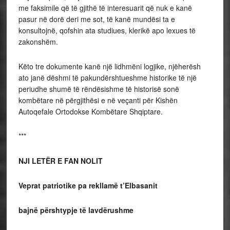
me faksimile që të gjithë të interesuarit që nuk e kanë
pasur në dorë deri me sot, të kanë mundësi ta e
konsultojnë, qofshin ata studiues, klerikë apo lexues të
zakonshëm.
Këto tre dokumente kanë një lidhmëni logjike, njëherësh
ato janë dëshmi të pakundërshtueshme historike të një
periudhe shumë të rëndësishme të historisë sonë
kombëtare në përgjithësi e në veçanti për Kishën
Autoqefale Ortodokse Kombëtare Shqiptare.
***
NJI LETËR E FAN NOLIT
Veprat patriotike pa rekllamë t’Elbasanit
bajnë përshtypje të
lavdërushme