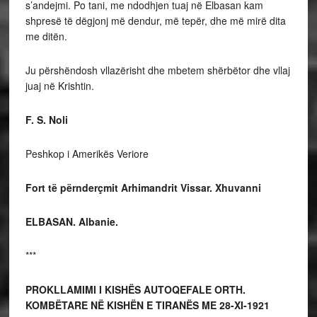
s’andejmi. Po tani, me ndodhjen tuaj në Elbasan kam
shpresë të dëgjonj më dendur, më tepër, dhe më mirë dita
me ditën.
Ju përshëndosh vllazërisht dhe mbetem shërbëtor dhe vllaj
juaj në Krishtin.
F. S. Noli
Peshkop i Amerikës Veriore
Fort të
përnderçmit Arhimandrit Vissar. Xhuvanni
ELBASAN. Albanie.
***
PROKLLAMIMI I KISHËS AUTOQEFALE ORTH.
KOMBËTARE NË KISHËN E TIRANËS ME 28-XI-1921