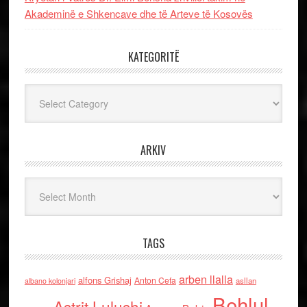
Akademinë e Shkencave dhe të Arteve të Kosovës
KATEGORITË
Kategoritë
ARKIV
Arkiv
TAGS
arben llalla
alfons Grishaj
Anton Cefa
asllan
albano kolonjari
Behlul
Astrit Lulushi