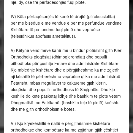
një, dy, ose tre përfaqësonjës fuqi plotë.
IV) Këta përfaqësonjës të kenë të drejtë (plireksusiotita)
për me bisedue e me vendue e për me përfundue vendime
Kishëtare të pa tundme fuqi plotë dhe vepruëse
(telesidhikus apofasis ametaklitus).
V) Këtyne vendimeve kanë me u bindur plotësisht gjith Kleri
Orthodhoks pleqësiat (dhimogjerondiat) dhe populli
oithodhoks për çeshtje Fetare dhe administrate Kishëtare.
Kjo mbledhje kishëtare dhe e përgjitheshme ka me zgjedh
nji këshillë të përherëshme vepruëse qi ka me administruë
Fetarisht, mbas rregullavet të caktueme gjith klerin,
pleqësiat dhe popullin orthodhoks të Shqipniës. Dhe kjo
këshillë do ketë paskëtaj lidhje dhe bashkim të plotë vetëm
Dhogmatikë me Patrikanët (bashkim feje të plotë) keështu
dhe me gjith orthodhoksin e botës.
VI) Kjo kryekëshillë e naltë e përgjithëshme kishëtare
orthodhokse dhe kombëtare ka me zgjidhun gjith çështjet