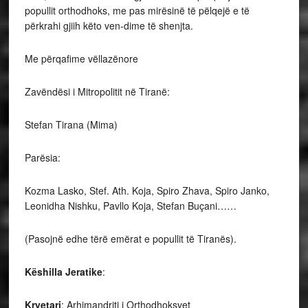
popullit orthodhoks, me pas mirësinë të pëlqejë e të
përkrahi gjiih këto ven-dime të shenjta.
Me përqafime vëllazënore
Zavëndësi i Mitropolitit në Tiranë:
Stefan Tirana (Mima)
Parësia:
Kozma Lasko, Stef. Ath. Koja, Spiro Zhava, Spiro Janko,
Leonidha Nishku, Pavllo Koja, Stefan Buçani……
(Pasojnë edhe tërë emërat e popullit të Tiranës).
Këshilla
Jeratike
:
Kryetari
: Arhimandriti i Orthodhoksvet