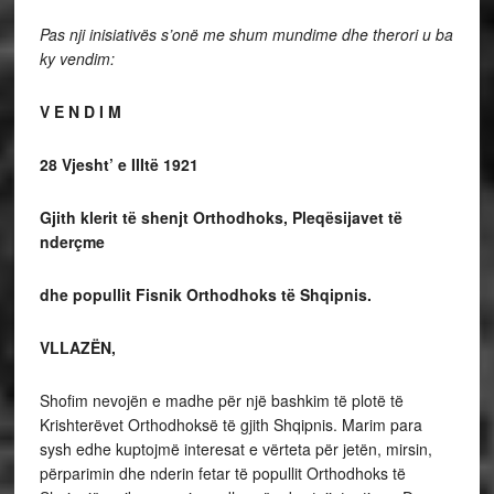
Pas nji inisiativës s’onë me shum mundime dhe therori u ba
ky vendim:
V E N D I M
28 Vjesht’ e IIItë 1921
Gjith klerit të shenjt Orthodhoks, Pleqësijavet të
nderçme
dhe
popullit Fisnik Orthodhoks të Shqipnis.
VLLAZËN,
Shofim nevojën e madhe për një bashkim të plotë të
Krishterëvet Orthodhoksë të gjith Shqipnis. Marim para
sysh edhe kuptojmë interesat e vërteta për jetën, mirsin,
përparimin dhe nderin fetar të popullit Orthodhoks të