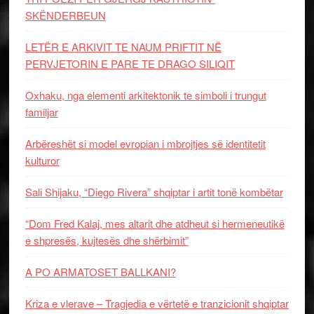
SKËNDERBEUN
LETËR E ARKIVIT TE NAUM PRIFTIT NË
PERVJETORIN E PARE TE DRAGO SILIQIT
Oxhaku, nga elementi arkitektonik te simboli i trungut
familjar
Arbëreshët si model evropian i mbrojtjes së identitetit
kulturor
Sali Shijaku, “Diego Rivera” shqiptar i artit tonë kombëtar
“Dom Fred Kalaj, mes altarit dhe atdheut si hermeneutikë
e shpresës, kujtesës dhe shërbimit”
A PO ARMATOSET BALLKANI?
Kriza e vlerave – Tragjedia e vërtetë e tranzicionit shqiptar