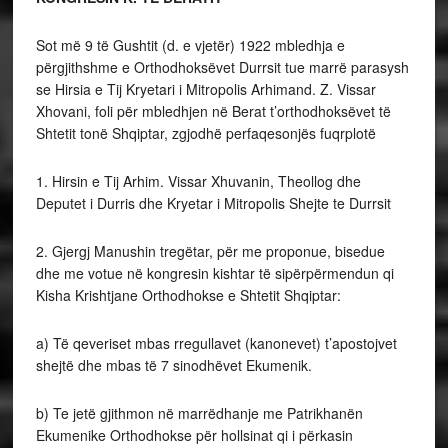
Sot më 9 të Gushtit (d. e vjetër) 1922 mbledhja e
përgjithshme e Orthodhoksëvet Durrsit tue marrë parasysh
se Hirsia e Tij Kryetari i Mitropolis Arhimand. Z. Vissar
Xhovani, foli për mbledhjen në Berat t’orthodhoksëvet të
Shtetit tonë Shqiptar, zgjodhë perfaqesonjës fuqrplotë
1. Hirsin e Tij Arhim. Vissar Xhuvanin, Theollog dhe
Deputet i Durris dhe Kryetar i Mitropolis Shejte te Durrsit
2. Gjergj Manushin tregëtar, për me proponue, bisedue
dhe me votue në kongresin kishtar të sipërpërmendun qi
Kisha Krishtjane Orthodhokse e Shtetit Shqiptar:
a) Të qeveriset mbas rregullavet (kanonevet) t’apostojvet
shejtë dhe mbas të 7 sinodhëvet Ekumenik.
b) Te jetë gjithmon në marrëdhanje me Patrikhanën
Ekumenike Orthodhokse për hollsinat qi i përkasin