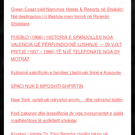
Green Coast sjell Nammos Hotels & Resorts në Shqipëri:
Një destinacion i ri lifestyle merr formë në Rivierën
Shqiptare
PUEBLO (1966) / HISTORIA E SPANJOLLES NGA
VALENCIA QË PËRFUNDOI NË LUSHNJE — 29 VJET
PRITJE (1937 – 1966) TË NJË TELEFONATE NGA DY
MOTRAT
Kujtojmë sakrificën e familjes Lleshi për lirinë e Kosovës
SPAÇI NUK E MPOSHTI SHPIRTIN
New York, qyteti që ndryshoi emrin… dhe ndryshoi botën
Kodi zakonor dhe isopolifonia dy nga monumentet e gjalla
madhështore të antikitetit shqiptar
Kryetari i Vatrës Dr. Elmi Berisha zhvilloi takim në