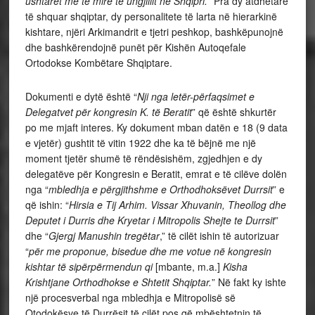
ushtarët më të mirë të ungjillit në Shqipri.
” Pra dy atdhetarë
të shquar shqiptar, dy personalitete të larta në hierarkinë
kishtare, njëri Arkimandrit e tjetri peshkop, bashkëpunojnë
dhe bashkërendojnë punët për Kishën Autoqefale
Ortodokse Kombëtare Shqiptare.
Dokumenti e dytë është “
Nji nga letër-përfaqsimet e
Delegatvet për kongresin K. të Beratit
” që është shkurtër
po me mjaft interes. Ky dokument mban datën e 18 (9 data
e vjetër) gushtit të vitin 1922 dhe ka të bëjnë me një
moment tjetër shumë të rëndësishëm, zgjedhjen e dy
delegatëve për Kongresin e Beratit, emrat e të cilëve dolën
nga “
mbledhja e përgjithshme e Orthodhoksëvet Durrsit
” e
që ishin: “
Hirsia e Tij Arhim. Vissar Xhuvanin, Theollog dhe
Deputet i Durris dhe Kryetar i Mitropolis Shejte te Durrsit
”
dhe “
Gjergj Manushin tregëtar
,” të cilët ishin të autorizuar
“
për me proponue, bisedue dhe me votue në kongresin
kishtar të sipërpërmendun qi
[mbante, m.a.]
Kisha
Krishtjane Orthodhokse e Shtetit Shqiptar.
” Në fakt ky ishte
një procesverbal nga mbledhja e Mitropolisë së
Otodokësve të Durrësit të cilët pos që mbështetnin të