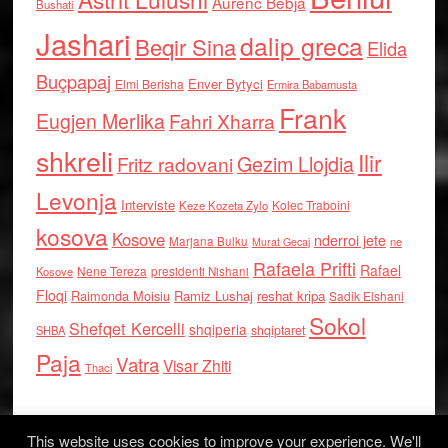
Aurenc Bebja
Bushati
Jashari
dalip greca
Beqir Sina
Elida
Buçpapaj
Enver Bytyci
Elmi Berisha
Ermira Babamusta
Frank
Eugjen Merlika
Fahri Xharra
shkreli
Ilir
Gezim Llojdia
Fritz radovani
Levonja
Interviste
Kolec Traboini
Keze Kozeta Zylo
kosova
Kosove
nderroi jete
Marjana Bulku
ne
Murat Gecaj
Rafaela Prifti
Rafael
Nene Tereza
Kosove
presidenti Nishani
Floqi
Raimonda Moisiu
Ramiz Lushaj
reshat kripa
Sadik Elshani
Sokol
Shefqet Kercelli
shqiperia
shqiptaret
SHBA
Paja
Vatra
Visar Zhiti
Thaci
This website uses cookies to improve your experience. We'll