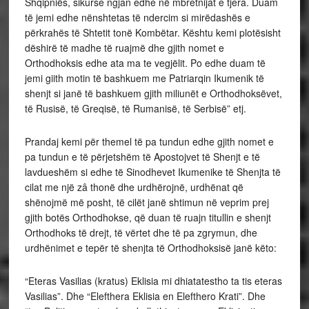
Shqipniës, sikurse ngjan edhe në mbretnijat e tjera. Duam
të jemi edhe nënshtetas të ndercim si mirëdashës e
përkrahës të Shtetit tonë Kombëtar. Kështu kemi plotësisht
dëshirë të madhe të ruajmë dhe gjith nomet e
Orthodhoksis edhe ata ma te vegjëlit. Po edhe duam të
jemi giith motin të bashkuem me Patriarqin Ikumenik të
shenjt si janë të bashkuem gjith miliunët e Orthodhoksëvet,
të Rusisë, të Greqisë, të Rumanisë, të Serbisë” etj.
Prandaj kemi për themel të pa tundun edhe gjith nomet e
pa tundun e të përjetshëm të Apostojvet të Shenjt e të
lavdueshëm si edhe të Sinodhevet Ikumenike të Shenjta të
cilat me një zâ
thonë dhe urdhërojnë, urdhënat që
shënojmë më posht, të cilët janë shtimun në veprim prej
gjith botës Orthodhokse, që duan të ruajn titullin e shenjt
Orthodhoks të drejt, të vërtet dhe të pa zgrymun, dhe
urdhënimet e tepër të shenjta të Orthodhoksisë janë këto:
“Eteras Vasilias (kratus) Eklisia mi dhiatatestho ta tis eteras
Vasilias”. Dhe “Elefthera Eklisia en Elefthero Krati”. Dhe