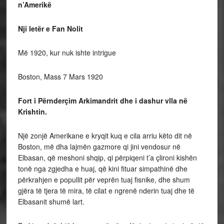
n’Amerikë
Nji letër e Fan Nolit
Më 1920, kur nuk ishte intrigue
Boston, Mass 7 Mars 1920
Fort i Përnderçim Arkimandrit dhe i dashur vlla në
Krishtin.
Një zonjë Amerikane e kryqit kuq e cila arriu këto dit në
Boston, më dha lajmën gazmore qi jini vendosur në
Elbasan, që meshoni shqip, qi përpiqeni t’a çlironi kishën
tonë nga zgjedha e huaj, që kini fituar simpathinë dhe
përkrahjen e popullit për veprën tuaj fisnike, dhe shum
gjëra të tjera të mira, të cilat e ngrenë nderin tuaj dhe të
Elbasanit shumë lart.