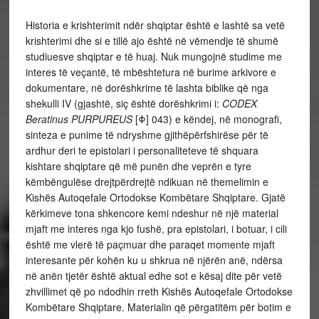
Historia e krishterimit ndër shqiptar është e lashtë sa vetë
krishterimi dhe si e tillë ajo është në vëmendje të shumë
studiuesve shqiptar e të huaj. Nuk mungojnë studime me
interes të veçantë, të mbështetura në burime arkivore e
dokumentare, në dorëshkrime të lashta biblike që nga
shekulli IV (gjashtë, siç është dorëshkrimi i:
CODEX
Beratinus PURPUREUS
[Φ] 043) e këndej, në monografi,
sinteza e punime të ndryshme gjithëpërfshirëse për të
ardhur deri te epistolari i personaliteteve të shquara
kishtare shqiptare që më punën dhe veprën e tyre
këmbëngulëse drejtpërdrejtë ndikuan në themelimin e
Kishës Autoqefale Ortodokse Kombëtare Shqiptare. Gjatë
kërkimeve tona shkencore kemi ndeshur në një material
mjaft me interes nga kjo fushë, pra epistolari, i botuar, i cili
është me vlerë të paçmuar dhe paraqet momente mjaft
interesante për kohën ku u shkrua në njërën anë, ndërsa
në anën tjetër është aktual edhe sot e kësaj dite për vetë
zhvillimet që po ndodhin rreth Kishës Autoqefale Ortodokse
Kombëtare Shqiptare. Materialin që përgatitëm për botim e