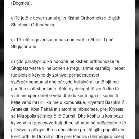
(Dogmës).
c)Të jetë e qeverisun si gjith Kishat Orthodhokse të gjith
Shtetevet Orthodhoks.
ç) Të jetë e qeverisun mbas nomevet te Shtetit t’onë
Shqiptar dhe
d) çdo paratypij qi ka ndodhë në kishën orthodhokse të
Shqipëtarvet të vi në udhën e rregullshme këshilloj i nepet
fuqiplotsië këtyne dy zotnivet përfaqesuesvet
sipërpërmendun si dhe për çdo hollsinë qi ka të bjâ me
punët e sipërshenjume. Këto dy delegat të venë dhe të
vinë me spenximet e veta dhe do kenë nga nji kopie të
këtië vendimi i cili ka me u komunikue, Kryetarit Bashkis Z.
Arhitektit, Kost Paftali inisiatorit të mbledhies, prej Kryesis
së Mitropolis së shejnë të Durrsit. Dhe kështu u kompozu
ky vendim (proces-verbal) dheu këndue në ndëgjesën e të
gjithëve u pëlqye dhe u nënshkrue prej të gjith popullit dhe
klerit orth. të Durrsit si dhe prej Pleqsis (Dhimogjerondiës).