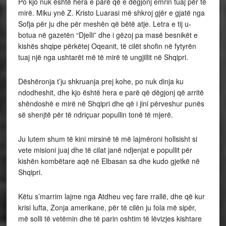
Po kjo nuk është hera e parë që e dëgjonj emrin tuaj për të
mirë. Miku ynë Z. Kristo Luarasi më shkroj gjër e gjatë nga
Sofja për ju dhe për meshën që bëtë atje. Letra e tij u-
botua në gazetën “Djelli” dhe i gëzoj pa masë besnikët e
kishës shqipe përkëtej Oqeanit, të cilët shofin në fytyrën
tuaj një nga ushtarët më të mirë të ungjillit në Shqipri.
Dëshëronja t’ju shkruanja prej kohe, po nuk dinja ku
ndodheshit, dhe kjo është hera e parë që dëgjonj që arritë
shëndoshë e mirë në Shqipri dhe që i jini përveshur punës
së shenjtë për të ndriçuar popullin tonë të mjerë.
Ju lutem shum të kini mirsinë të më lajmëroni hollsisht si
vete misioni juaj dhe të cilat janë ndjenjat e popullit për
kishën kombëtare aqë në Elbasan sa dhe kudo gjetkë në
Shqipri.
Këtu s’marrim lajme nga Atdheu veç fare rrallë, dhe që kur
krisi lufta, Zonja amerikane, për të cilën ju fola më sipër,
më solli të vetëmin dhe të parin oshtim të lëvizjes kishtare