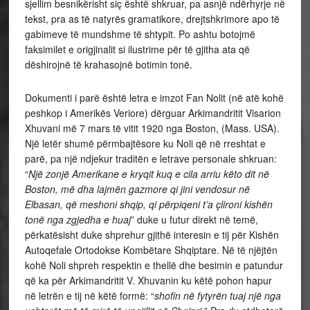
sjellim besnikërisht siç është shkruar, pa asnjë ndërhyrje në
tekst, pra as të natyrës gramatikore, drejtshkrimore apo të
gabimeve të mundshme të shtypit. Po ashtu botojmë
faksimilet e origjinalit si ilustrime për të gjitha ata që
dëshirojnë të krahasojnë botimin tonë.
Dokumenti i parë është letra e imzot Fan Nolit (në atë kohë
peshkop i Amerikës Veriore) dërguar Arkimandritit Visarion
Xhuvani më 7 mars të vitit 1920 nga Boston, (Mass. USA).
Një letër shumë përmbajtësore ku Noli që në rreshtat e
parë, pa një ndjekur traditën e letrave personale shkruan:
“
Një zonjë Amerikane e kryqit kuq e cila arriu këto dit në
Boston, më dha lajmën gazmore qi jini vendosur në
Elbasan, që meshoni shqip, qi përpiqeni t’a çlironi kishën
tonë nga zgjedha e huaj
” duke u futur direkt në temë,
përkatësisht duke shprehur gjithë interesin e tij për Kishën
Autoqefale Ortodokse Kombëtare Shqiptare. Në të njëjtën
kohë Noli shpreh respektin e thellë dhe besimin e patundur
që ka për Arkimandritit V. Xhuvanin ku këtë pohon hapur
në letrën e tij në këtë formë: “
shofin në fytyrën tuaj një nga