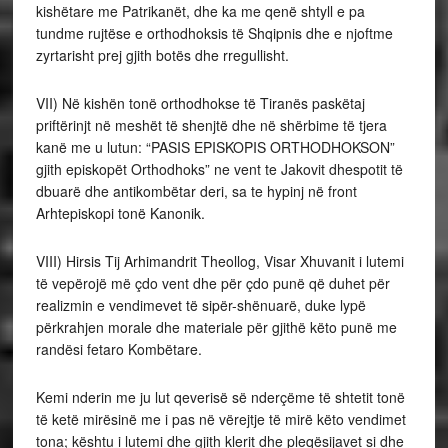
kishëtare me Patrikanët, dhe ka me qenë shtyll e pa
tundme rujtëse e orthodhoksis të Shqipnis dhe e njoftme
zyrtarisht prej gjith botës dhe rregullisht.
VII) Në kishën tonë orthodhokse të Tiranës paskëtaj
priftërinjt në meshët të shenjtë dhe në shërbime të tjera
kanë me u lutun: “PASIS EPISKOPIS ORTHODHOKSON”
gjith episkopët Orthodhoks” ne vent te Jakovit dhespotit të
dbuarë dhe antikombëtar deri, sa te hypinj në front
Arhtepiskopi tonë Kanonik.
VIII) Hirsis Tij Arhimandrit Theollog, Visar Xhuvanit i lutemi
të vepërojë më çdo vent dhe për çdo
punë që duhet për
realizmin e vendimevet të sipër-shënuarë, duke lypë
përkrahjen morale dhe materiale për gjithë këto punë me
randësi fetaro Kombëtare.
Kemi nderin me ju lut qeverisë së nderçëme të shtetit tonë
të ketë mirësinë me i pas në vërejtje të mirë këto vendimet
tona; kështu i lutemi dhe gjith klerit dhe pleqësijavet si dhe