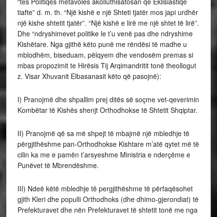
“tes Politiqes metavoles akolluthisatosan qe Eklisiastiqe
tiafte” d. m. th. “Një kishë e një Shteti tjatër mos japi urdhër
një kishe shtetit tjatër”. “Një kishë e lirë me një shtet të lirë”.
Dhe “ndryshimevet politike le t’u venë pas dhe ndryshime
Kishëtare. Nga gjithë këto punë me rëndësi të madhe u
mblodhëm, biseduam, pëlqyem dhe vendosëm premas si
mbas propozimit te Hirësis Tij Arqimandritit tonë theollogut
z. Visar Xhuvanit Elbasanasit këto që pasojnë):
I) Pranojmë dhe shpallim prej ditës së soçme vet-qeverimin
Kombëtar të Kishës shenjt Orthodhokse të Shtetit Shqiptar.
II) Pranojmë që sa më shpejt të mbajmë një mbledhje të
përgjithëshme pan-Orthodhokse Kishtare m’atë qytet më të
cilin ka me e pamën t’arsyeshme Ministria e nderçëme e
Punëvet të Mbrendëshme.
III) Ndeë këtë
mbledhje të pergjithëshme të përfaqësohet
gjith Kleri dhe populli Orthodhoks (dhe dhimo-gjerondiat) të
Prefekturavet dhe nën Prefekturavet të shtetit tonë me nga