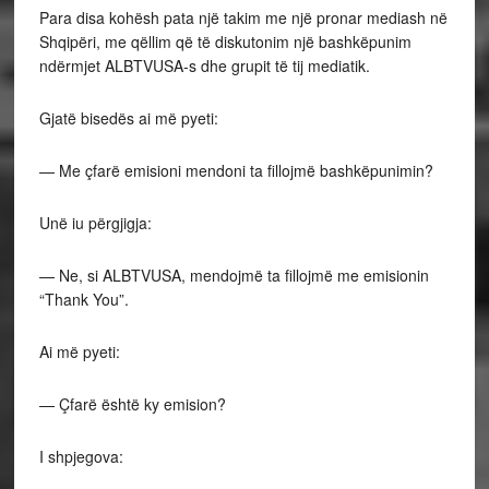
Para disa kohësh pata një takim me një pronar mediash në
Shqipëri, me qëllim që të diskutonim një bashkëpunim
ndërmjet ALBTVUSA-s dhe grupit të tij mediatik.
Gjatë bisedës ai më pyeti:
— Me çfarë emisioni mendoni ta fillojmë bashkëpunimin?
Unë iu përgjigja:
— Ne, si ALBTVUSA, mendojmë ta fillojmë me emisionin
“Thank You”.
Ai më pyeti:
— Çfarë është ky emision?
I shpjegova: