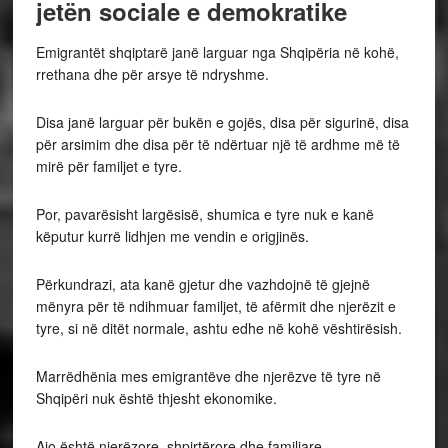
jetën sociale e demokratike
Emigrantët shqiptarë janë larguar nga Shqipëria në kohë,
rrethana dhe për arsye të ndryshme.
Disa janë larguar për bukën e gojës, disa për sigurinë, disa
për arsimim dhe disa për të ndërtuar një të ardhme më të
mirë për familjet e tyre.
Por, pavarësisht largësisë, shumica e tyre nuk e kanë
këputur kurrë lidhjen me vendin e origjinës.
Përkundrazi, ata kanë gjetur dhe vazhdojnë të gjejnë
mënyra për të ndihmuar familjet, të afërmit dhe njerëzit e
tyre, si në ditët normale, ashtu edhe në kohë vështirësish.
Marrëdhënia mes emigrantëve dhe njerëzve të tyre në
Shqipëri nuk është thjesht ekonomike.
Ajo është njerëzore, shpirtërore dhe familjare.