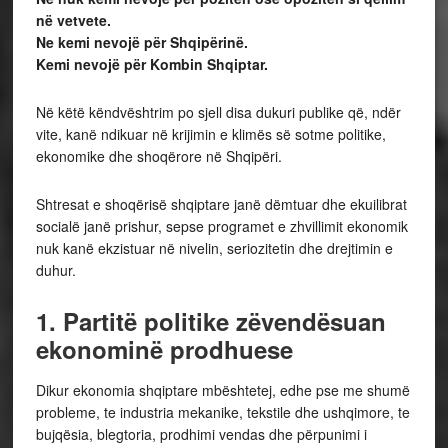
në vetvete.
Ne kemi nevojë për Shqipërinë.
Kemi nevojë për Kombin Shqiptar.
Në këtë këndvështrim po sjell disa dukuri publike që, ndër
vite, kanë ndikuar në krijimin e klimës së sotme politike,
ekonomike dhe shoqërore në Shqipëri.
Shtresat e shoqërisë shqiptare janë dëmtuar dhe ekuilibrat
socialë janë prishur, sepse programet e zhvillimit ekonomik
nuk kanë ekzistuar në nivelin, seriozitetin dhe drejtimin e
duhur.
1. Partitë politike zëvendësuan
ekonominë prodhuese
Dikur ekonomia shqiptare mbështetej, edhe pse me shumë
probleme, te industria mekanike, tekstile dhe ushqimore, te
bujqësia, blegtoria, prodhimi vendas dhe përpunimi i