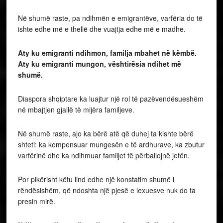
Në shumë raste, pa ndihmën e emigrantëve, varfëria do të
ishte edhe më e thellë dhe vuajtja edhe më e madhe.
Aty ku emigranti ndihmon, familja mbahet në këmbë.
Aty ku emigranti mungon, vështirësia ndihet më
shumë.
Diaspora shqiptare ka luajtur një rol të pazëvendësueshëm
në mbajtjen gjallë të mijëra familjeve.
Në shumë raste, ajo ka bërë atë që duhej ta kishte bërë
shteti: ka kompensuar mungesën e të ardhurave, ka zbutur
varfërinë dhe ka ndihmuar familjet të përballojnë jetën.
Por pikërisht këtu lind edhe një konstatim shumë i
rëndësishëm, që ndoshta një pjesë e lexuesve nuk do ta
presin mirë.