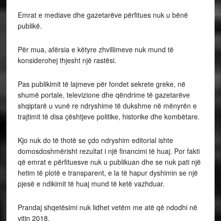
Emrat e mediave dhe gazetarëve përfitues nuk u bënë
publikë.
Për mua, afërsia e këtyre zhvillimeve nuk mund të
konsiderohej thjesht një rastësi.
Pas publikimit të lajmeve për fondet sekrete greke, në
shumë portale, televizione dhe qëndrime të gazetarëve
shqiptarë u vunë re ndryshime të dukshme në mënyrën e
trajtimit të disa çështjeve politike, historike dhe kombëtare.
Kjo nuk do të thotë se çdo ndryshim editorial ishte
domosdoshmërisht rezultat i një financimi të huaj. Por fakti
që emrat e përfituesve nuk u publikuan dhe se nuk pati një
hetim të plotë e transparent, e la të hapur dyshimin se një
pjesë e ndikimit të huaj mund të ketë vazhduar.
Prandaj shqetësimi nuk lidhet vetëm me atë që ndodhi në
vitin 2018.