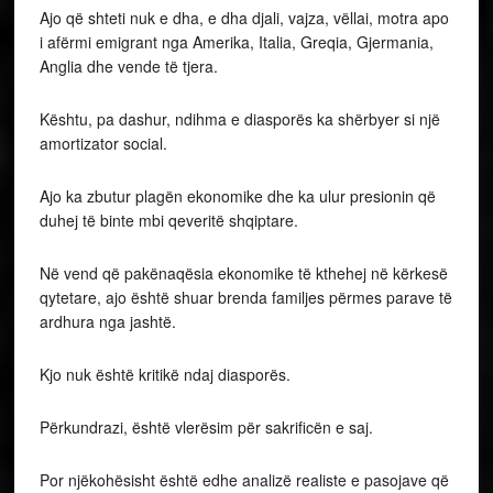
Ajo që shteti nuk e dha, e dha djali, vajza, vëllai, motra apo
i afërmi emigrant nga Amerika, Italia, Greqia, Gjermania,
Anglia dhe vende të tjera.
Kështu, pa dashur, ndihma e diasporës ka shërbyer si një
amortizator social.
Ajo ka zbutur plagën ekonomike dhe ka ulur presionin që
duhej të binte mbi qeveritë shqiptare.
Në vend që pakënaqësia ekonomike të kthehej në kërkesë
qytetare, ajo është shuar brenda familjes përmes parave të
ardhura nga jashtë.
Kjo nuk është kritikë ndaj diasporës.
Përkundrazi, është vlerësim për sakrificën e saj.
Por njëkohësisht është edhe analizë realiste e pasojave që