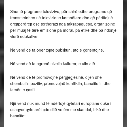
Shumë programe televizive, përfshirë edhe programe që
transmetohen në televizione kombëtare dhe që përfitojnë
drejtpërdrejt ose tërthorazi nga taksapaguesit, organizojnë
për muaj të tërë emisione pa moral, pa etikë dhe pa ndonjë
vlerë edukative.
Në vend që ta orientojnë publikun, ato e çorientojnë.
Në vend që ta ngrenë nivelin kulturor, e ulin atë.
Në vend që të promovojnë përgjegjësinë, dijen dhe
shembullin pozitiv, promovojnë konfliktin, banalitetin dhe
famën e çastit.
Një vend nuk mund të ndërtojë qytetari europiane duke i
ushqyer qytetarët çdo ditë vetëm me skandal, frikë dhe
banalitet.