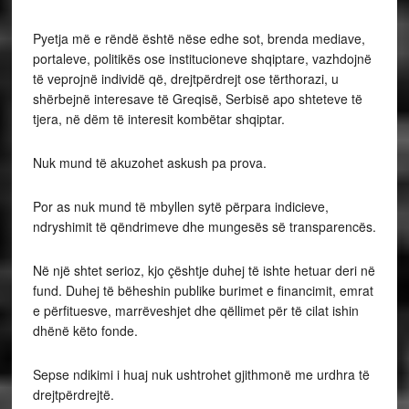
Pyetja më e rëndë është nëse edhe sot, brenda mediave,
portaleve, politikës ose institucioneve shqiptare, vazhdojnë
të veprojnë individë që, drejtpërdrejt ose tërthorazi, u
shërbejnë interesave të Greqisë, Serbisë apo shteteve të
tjera, në dëm të interesit kombëtar shqiptar.
Nuk mund të akuzohet askush pa prova.
Por as nuk mund të mbyllen sytë përpara indicieve,
ndryshimit të qëndrimeve dhe mungesës së transparencës.
Në një shtet serioz, kjo çështje duhej të ishte hetuar deri në
fund. Duhej të bëheshin publike burimet e financimit, emrat
e përfituesve, marrëveshjet dhe qëllimet për të cilat ishin
dhënë këto fonde.
Sepse ndikimi i huaj nuk ushtrohet gjithmonë me urdhra të
drejtpërdrejtë.