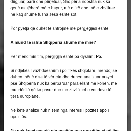
dëgjuar, parë dhe përjetuar, Shqipëria ndoshta nuk ka
qenë asnjëherë më e hapur, më e lirë dhe më e zhvilluar
në kaq shumë fusha sesa është sot.
Por pyetja që duhet të shtrojmë me përgjegjësi është:
A mund të ishte Shqipëria shumë më mirë?
Për mendimin tim, përgjigjja është pa dyshim:
Po.
Si ndjekës i vazhdueshëm i politikës shqiptare, mendoj se
duhen thënë disa të vërteta dhe duhen analizuar arsyet
pse Shqipëria nuk ka përparuar paralelisht me kohën, me
mundësitë që ka pasur dhe me zhvillimet e vendeve të
tjera europiane.
Në këtë analizë nuk nisem nga interesi i pozitës apo i
opozitës.
Ne nuk kemi nevojë për pozitën ose opozitën si qëllim