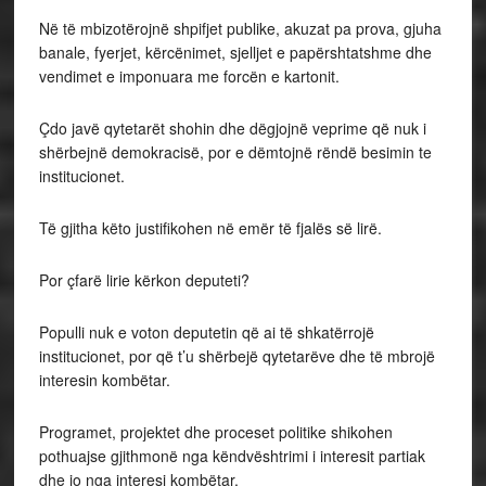
Në të mbizotërojnë shpifjet publike, akuzat pa prova, gjuha
banale, fyerjet, kërcënimet, sjelljet e papërshtatshme dhe
vendimet e imponuara me forcën e kartonit.
Çdo javë qytetarët shohin dhe dëgjojnë veprime që nuk i
shërbejnë demokracisë, por e dëmtojnë rëndë besimin te
institucionet.
Të gjitha këto justifikohen në emër të fjalës së lirë.
Por çfarë lirie kërkon deputeti?
Populli nuk e voton deputetin që ai të shkatërrojë
institucionet, por që t’u shërbejë qytetarëve dhe të mbrojë
interesin kombëtar.
Programet, projektet dhe proceset politike shikohen
pothuajse gjithmonë nga këndvështrimi i interesit partiak
dhe jo nga interesi kombëtar.