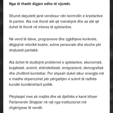
Nga të thatët digjen edhe të njomët.
Shumë deputetë janë vendosur nën kontrollin e kryetarëve
të partive. Ata nuk thonë atë që mendojnë dhe as atë që
duhet të thonë në interes të qytetarëve.
Në vend të ideve, programeve dhe zgjidhjeve konkrete,
dëgjojmë retorikë boshe, sulme personale dhe elozhe për
drejtuesit partiakë.
Ata duhet të studiojnë problemet e qytetarëve, ekonomisë,
bujqësisë, arsimit, shëndetësisë, emigracionit, demografisë
dhe zhvillimit kombëtar. Por shpesh duket sikur energjia më
e madhe shpenzohet për përgatitjen e sulmit të radhës
kundër kundërshtarit politik.
Përplasjet mes së majtës dhe së djathtës e kanë kthyer
Parlamentin Shqiptar në një nga institucionet më
zhgënjyese të vendit.