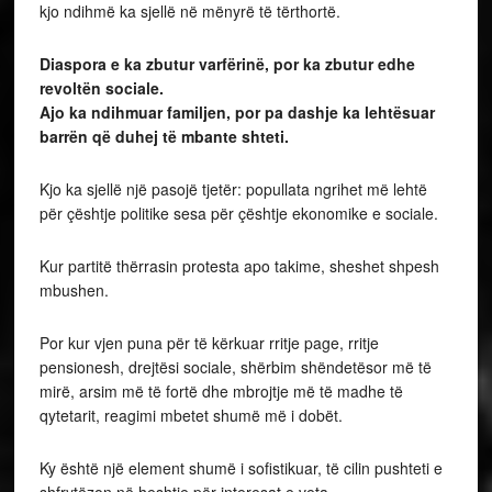
kjo ndihmë ka sjellë në mënyrë të tërthortë.
Diaspora e ka zbutur varfërinë, por ka zbutur edhe
revoltën sociale.
Ajo ka ndihmuar familjen, por pa dashje ka lehtësuar
barrën që duhej të mbante shteti.
Kjo ka sjellë një pasojë tjetër: popullata ngrihet më lehtë
për çështje politike sesa për çështje ekonomike e sociale.
Kur partitë thërrasin protesta apo takime, sheshet shpesh
mbushen.
Por kur vjen puna për të kërkuar rritje page, rritje
pensionesh, drejtësi sociale, shërbim shëndetësor më të
mirë, arsim më të fortë dhe mbrojtje më të madhe të
qytetarit, reagimi mbetet shumë më i dobët.
Ky është një element shumë i sofistikuar, të cilin pushteti e
shfrytëzon në heshtje për interesat e veta.