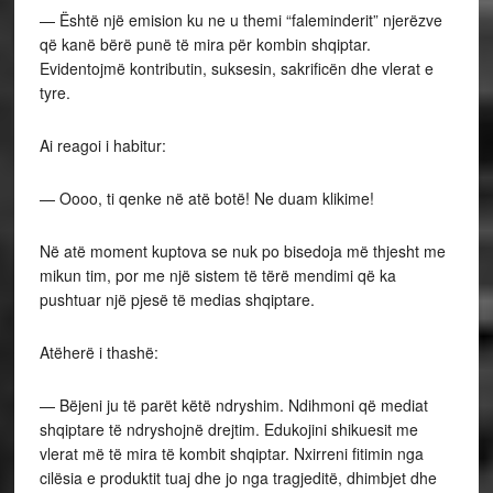
— Është një emision ku ne u themi “faleminderit” njerëzve
që kanë bërë punë të mira për kombin shqiptar.
Evidentojmë kontributin, suksesin, sakrificën dhe vlerat e
tyre.
Ai reagoi i habitur:
— Oooo, ti qenke në atë botë! Ne duam klikime!
Në atë moment kuptova se nuk po bisedoja më thjesht me
mikun tim, por me një sistem të tërë mendimi që ka
pushtuar një pjesë të medias shqiptare.
Atëherë i thashë:
— Bëjeni ju të parët këtë ndryshim. Ndihmoni që mediat
shqiptare të ndryshojnë drejtim. Edukojini shikuesit me
vlerat më të mira të kombit shqiptar. Nxirreni fitimin nga
cilësia e produktit tuaj dhe jo nga tragjeditë, dhimbjet dhe