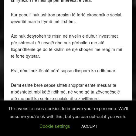
Kur populli nuk ushtron presion të fortë ekonomik e social,
qeveritë marrin frymë më lirshëm.
Ato nuk detyrohen të rrisin në nivelin e duhur investimet
për shtresat në nevojë dhe nuk përballen me atë
llogaridhënie që do të kishin në një shoqëri me reagim më
të fortë qytetar.
Pra, dëmi nuk është bërë sepse diaspora ka ndihmuar.
Dëmi është bërë sepse shteti shqiptar është mësuar të
mbështetet mbi këtë ndihmë, në vend që ta zëvendësojë
atë me politika serioze sociale dhe zhvillimore.
This website uses cookies to improve your experience. We'll
Remitancat dëshmi e peshës së
assume you're ok with this, but you can opt-out if you wish.
diasporës
Cookie settings
ACCEPT
Shifrat e remitancave tregojnë qartë peshën që mban