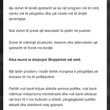
Ajo duhet të bindë qytetarët se ka një program më të mirë,
njerëz më të përgatitur dhe një model më të drejtë
qeverisjeje.
Nuk duhet të presë që skandalet ta sjellin në pushtet.
Duhet të ndërtojë strukturën, besimin dhe alternativën që
qytetarët të thonë me bindje:
Këta mund ta drejtojnë Shqipërinë më mirë.
Një tjetër problem i madh është mungesa e përgatitjes së
brezave të rinj të politikanëve.
Partitë nuk kanë krijuar shkolla serioze politike, nuk kanë
ndërtuar mekanizma meritokracie dhe nuk kanë edukuar
një brez të ri me kulturën e shtetit, përgjegjësisë publike,
debatit dhe shërbimit ndaj qytetarit.