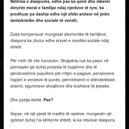
Ndihma e diasporës, edhe pse ka qenë dhe mbetet
detyrim moral e familjar ndaj njerëzve të tyre, ka
prodhuar pa dashje edhe një efekt anësor në jetën
demokratike dhe sociale të vendit.
Duke kompensuar mungesat ekonomike të familjeve,
diaspora ka zbutur edhe arsyet e revoltës sociale ndaj
shtetit.
Për rreth 36 vite tranzicion, Shqipëria nuk ka pasur në
përmasën që duhej protesta të fuqishme dhe të
qëndrueshme popullore për rritjen e pagave, pensioneve,
hapjen e vendeve të punës, përmirësimin e shëndetësisë,
arsimit, sigurimeve shoqërore dhe kushteve të jetesës.
Dhe pyetja është:
Pse?
Sepse, në një pjesë të madhe të rasteve, mungesën që
qytetari duhej t’ia kërkonte shtetit, ia ka mbuluar diaspora.