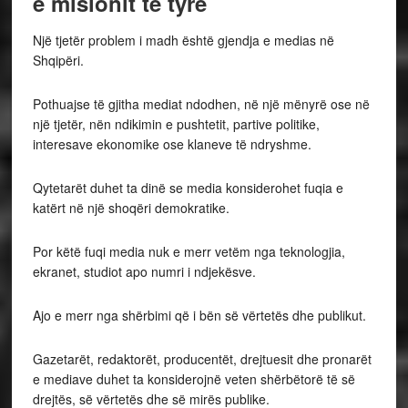
e misionit të tyre
Një tjetër problem i madh është gjendja e medias në
Shqipëri.
Pothuajse të gjitha mediat ndodhen, në një mënyrë ose në
një tjetër, nën ndikimin e pushtetit, partive politike,
interesave ekonomike ose klaneve të ndryshme.
Qytetarët duhet ta dinë se media konsiderohet fuqia e
katërt në një shoqëri demokratike.
Por këtë fuqi media nuk e merr vetëm nga teknologjia,
ekranet, studiot apo numri i ndjekësve.
Ajo e merr nga shërbimi që i bën së vërtetës dhe publikut.
Gazetarët, redaktorët, producentët, drejtuesit dhe pronarët
e mediave duhet ta konsiderojnë veten shërbëtorë të së
drejtës, së vërtetës dhe së mirës publike.