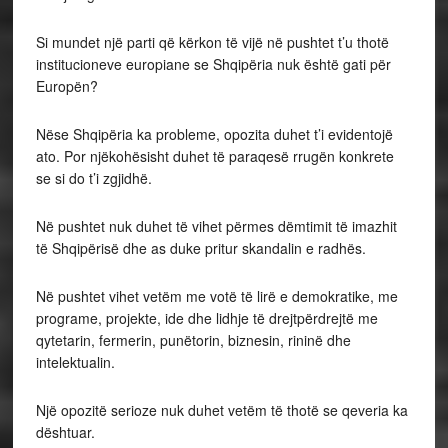
Si mundet një parti që kërkon të vijë në pushtet t’u thotë
institucioneve europiane se Shqipëria nuk është gati për
Europën?
Nëse Shqipëria ka probleme, opozita duhet t’i evidentojë
ato. Por njëkohësisht duhet të paraqesë rrugën konkrete
se si do t’i zgjidhë.
Në pushtet nuk duhet të vihet përmes dëmtimit të imazhit
të Shqipërisë dhe as duke pritur skandalin e radhës.
Në pushtet vihet vetëm me votë të lirë e demokratike, me
programe, projekte, ide dhe lidhje të drejtpërdrejtë me
qytetarin, fermerin, punëtorin, biznesin, rininë dhe
intelektualin.
Një opozitë serioze nuk duhet vetëm të thotë se qeveria ka
dështuar.