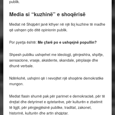
publik.
Media si “kuzhinë” e shoqërisë
Mediat në Shqipëri janë kthyer në një lloj kuzhine të madhe
që ushqen çdo ditë opinionin publik.
Por pyetja është:
Me çfarë po e ushqejnë popullin?
Shpesh publiku ushqehet me ideologji, gënjeshtra, shpifje,
sensacione, vrasje, aksidente, skandale, përplasje dhe
dhunë verbale.
Ndërkohë, ushqimi që i nevojitet një shoqërie demokratike
mungon.
Mediat flasin shumë pak për parimet e demokracisë, për të
drejtat dhe detyrimet e qytetarëve, për kulturën e zbatimit
të ligjit, për përgjegjësinë publike, traditat, zakonet,
historinë, kulturën dhe artin shqiptar.