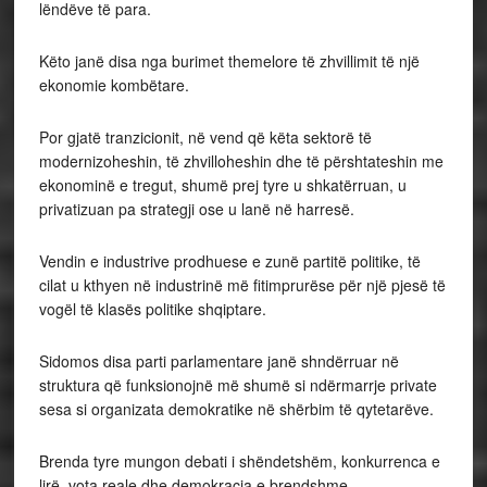
lëndëve të para.
Këto janë disa nga burimet themelore të zhvillimit të një
ekonomie kombëtare.
Por gjatë tranzicionit, në vend që këta sektorë të
modernizoheshin, të zhvilloheshin dhe të përshtateshin me
ekonominë e tregut, shumë prej tyre u shkatërruan, u
privatizuan pa strategji ose u lanë në harresë.
Vendin e industrive prodhuese e zunë partitë politike, të
cilat u kthyen në industrinë më fitimprurëse për një pjesë të
vogël të klasës politike shqiptare.
Sidomos disa parti parlamentare janë shndërruar në
struktura që funksionojnë më shumë si ndërmarrje private
sesa si organizata demokratike në shërbim të qytetarëve.
Brenda tyre mungon debati i shëndetshëm, konkurrenca e
lirë, vota reale dhe demokracia e brendshme.