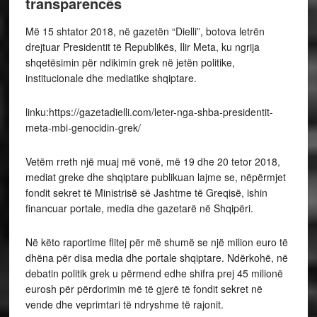
transparencës
Më 15 shtator 2018, në gazetën “Dielli”, botova letrën
drejtuar Presidentit të Republikës, Ilir Meta, ku ngrija
shqetësimin për ndikimin grek në jetën politike,
institucionale dhe mediatike shqiptare.
linku:https://gazetadielli.com/leter-nga-shba-presidentit-
meta-mbi-genocidin-grek/
Vetëm rreth një muaj më vonë, më 19 dhe 20 tetor 2018,
mediat greke dhe shqiptare publikuan lajme se, nëpërmjet
fondit sekret të Ministrisë së Jashtme të Greqisë, ishin
financuar portale, media dhe gazetarë në Shqipëri.
Në këto raportime flitej për më shumë se një milion euro të
dhëna për disa media dhe portale shqiptare. Ndërkohë, në
debatin politik grek u përmend edhe shifra prej 45 milionë
eurosh për përdorimin më të gjerë të fondit sekret në
vende dhe veprimtari të ndryshme të rajonit.