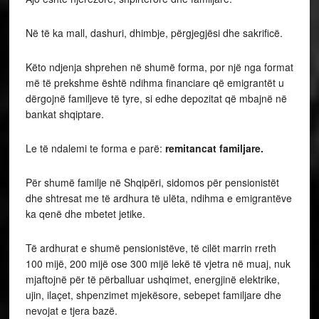
Në të ka mall, dashuri, dhimbje, përgjegjësi dhe sakrificë.
Këto ndjenja shprehen në shumë forma, por një nga format
më të prekshme është ndihma financiare që emigrantët u
dërgojnë familjeve të tyre, si edhe depozitat që mbajnë në
bankat shqiptare.
Le të ndalemi te forma e parë:
remitancat familjare.
Për shumë familje në Shqipëri, sidomos për pensionistët
dhe shtresat me të ardhura të ulëta, ndihma e emigrantëve
ka qenë dhe mbetet jetike.
Të ardhurat e shumë pensionistëve, të cilët marrin rreth
100 mijë, 200 mijë ose 300 mijë lekë të vjetra në muaj, nuk
mjaftojnë për të përballuar ushqimet, energjinë elektrike,
ujin, ilaçet, shpenzimet mjekësore, sebepet familjare dhe
nevojat e tjera bazë.