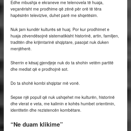
Edhe mbushja e ekraneve me telenovela të huaja,
veçanërisht me prodhime që zënë për orë të tëra
hapësirën televizive, duhet parë me shqetësim.
Nuk jam kundër kulturës së huaj. Por kur prodhimet e
huaja zëvendësojnë sistematikisht historinë, artin, familjen,
traditën dhe krijimtarinë shqiptare, pasojat nuk duken
menjëherë.
Sherrin e kësaj gjendjeje nuk do ta shohin vetëm partitë
dhe mediat që e prodhojnë sot.
Do ta shohë kombi shqiptar më vonë.
Sepse një popull që nuk ushqehet me kulturën, historinë
dhe vlerat e veta, me kalimin e kohës humbet orientimin,
identitetin dhe rezistencën kombëtare.
“Ne duam klikime”