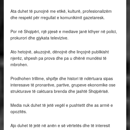
Ata duhet të punojnë me etikë, kulturë, profesionalizëm
dhe respekt për rregullat e komunikimit gazetaresk.
Por në Shqipëri, një pjesë e mediave janë kthyer në polici,
prokurori dhe gjykata televizive.
Ato hetojnë, akuzojnë, dënojnë dhe linçojnë publikisht
njerëz, shpesh pa prova dhe pa u dhënë mundësi të
mbrohen.
Prodhohen trillime, shpifje dhe histori të ndërtuara sipas
interesave të pronarëve, partive, grupeve ekonomike ose
strukturave të caktuara brenda dhe jashtë Shqipërisë.
Media nuk duhet të jetë vegël e pushtetit dhe as armë e
opozitës.
Ajo duhet të jetë në anën e së vërtetës dhe të interesit