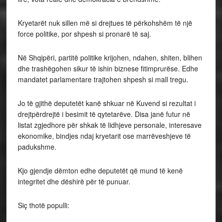
Kryetarët nuk sillen më si drejtues të përkohshëm të një
force politike, por shpesh si pronarë të saj.
Në Shqipëri, partitë politike krijohen, ndahen, shiten, blihen
dhe trashëgohen sikur të ishin biznese fitimprurëse. Edhe
mandatet parlamentare trajtohen shpesh si mall tregu.
Jo të gjithë deputetët kanë shkuar në Kuvend si rezultat i
drejtpërdrejtë i besimit të qytetarëve. Disa janë futur në
listat zgjedhore për shkak të lidhjeve personale, interesave
ekonomike, bindjes ndaj kryetarit ose marrëveshjeve të
padukshme.
Kjo gjendje dëmton edhe deputetët që mund të kenë
integritet dhe dëshirë për të punuar.
Siç thotë populli: