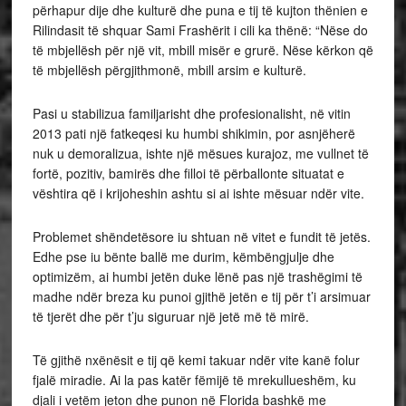
përhapur dije dhe kulturë dhe puna e tij të kujton thënien e
Rilindasit të shquar Sami Frashërit i cili ka thënë: “Nëse do
të mbjellësh për një vit, mbill misër e grurë. Nëse kërkon që
të mbjellësh përgjithmonë, mbill arsim e kulturë.
Pasi u stabilizua familjarisht dhe profesionalisht, në vitin
2013 pati një fatkeqesi ku humbi shikimin, por asnjëherë
nuk u demoralizua, ishte një mësues kurajoz, me vullnet të
fortë, pozitiv, bamirës dhe filloi të përballonte situatat e
vështira që i krijoheshin ashtu si ai ishte mësuar ndër vite.
Problemet shëndetësore iu shtuan në vitet e fundit të jetës.
Edhe pse iu bënte ballë me durim, këmbëngjulje dhe
optimizëm, ai humbi jetën duke lënë pas një trashëgimi të
madhe ndër breza ku punoi gjithë jetën e tij për t’i arsimuar
të tjerët dhe për t’ju siguruar një jetë më të mirë.
Të gjithë nxënësit e tij që kemi takuar ndër vite kanë folur
fjalë miradie. Ai la pas katër fëmijë të mrekullueshëm, ku
djali i vetëm jeton dhe punon në Florida bashkë me