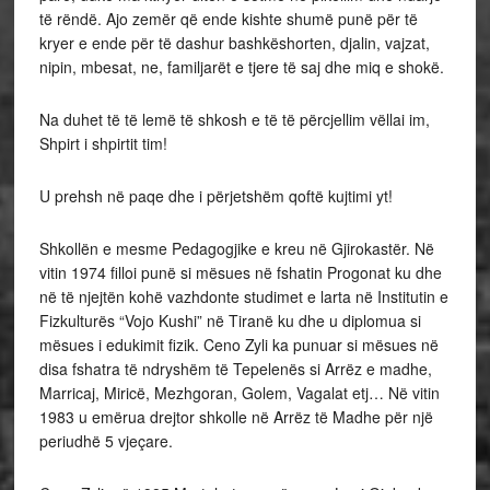
të rëndë. Ajo zemër që ende kishte shumë punë për të
kryer e ende për të dashur bashkëshorten, djalin, vajzat,
nipin, mbesat, ne, familjarët e tjere të saj dhe miq e shokë.
Na duhet të të lemë të shkosh e të të përcjellim vëllai im,
Shpirt i shpirtit tim!
U prehsh në paqe dhe i përjetshëm qoftë kujtimi yt!
Shkollën e mesme Pedagogjike e kreu në Gjirokastër. Në
vitin 1974 filloi punë si mësues në fshatin Progonat ku dhe
në të njejtën kohë vazhdonte studimet e larta në Institutin e
Fizkulturës “Vojo Kushi” në Tiranë ku dhe u diplomua si
mësues i edukimit fizik. Ceno Zyli ka punuar si mësues në
disa fshatra të ndryshëm të Tepelenës si Arrëz e madhe,
Marricaj, Miricë, Mezhgoran, Golem, Vagalat etj… Në vitin
1983 u emërua drejtor shkolle në Arrëz të Madhe për një
periudhë 5 vjeçare.