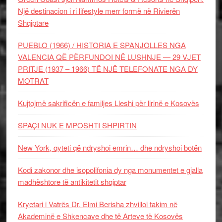
Një destinacion i ri lifestyle merr formë në Rivierën
Shqiptare
PUEBLO (1966) / HISTORIA E SPANJOLLES NGA
VALENCIA QË PËRFUNDOI NË LUSHNJE — 29 VJET
PRITJE (1937 – 1966) TË NJË TELEFONATE NGA DY
MOTRAT
Kujtojmë sakrificën e familjes Lleshi për lirinë e Kosovës
SPAÇI NUK E MPOSHTI SHPIRTIN
New York, qyteti që ndryshoi emrin… dhe ndryshoi botën
Kodi zakonor dhe isopolifonia dy nga monumentet e gjalla
madhështore të antikitetit shqiptar
Kryetari i Vatrës Dr. Elmi Berisha zhvilloi takim në
Akademinë e Shkencave dhe të Arteve të Kosovës