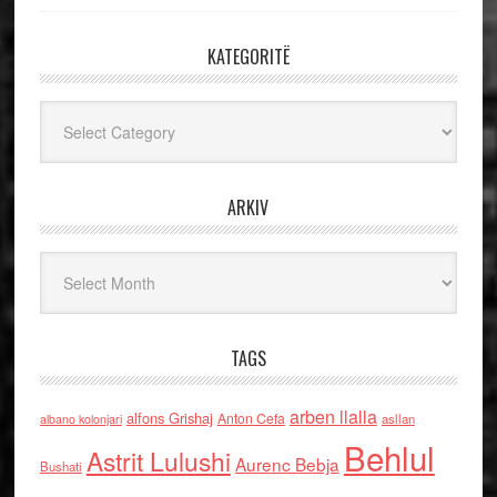
KATEGORITË
Kategoritë
ARKIV
Arkiv
TAGS
arben llalla
alfons Grishaj
Anton Cefa
asllan
albano kolonjari
Behlul
Astrit Lulushi
Aurenc Bebja
Bushati