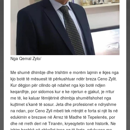
Nga Qemal Zylo/
Me shumë dhimbje dhe trishtim e morëm lajmin e ikjes nga
kjo botë të mësuesit të përkushtuar ndër breza Ceno Zylit.
Kur dëgjon për cilindo që ndahet nga kjo botë ndjen
keqardhje, por sidomos kur e ke njeriun e gjakut, je rritur
me të, ke kaluar fëmijërinë dhimbja shumëfishohet nga
kujtimet s’kanë të sosur. Jeta dhe profesionet e ndryshme
na ndan, por Ceno Zyli mbeti tek rrënjët e forta si një lis në
edukimin e brezave në
Arrez të Madhe të Tepelenës, por
dhe në rreth deri në Tiranën, kryeqytetin tonë historik. Ne
ishim bashkë në shkollat tona aq të forta, edukuese me