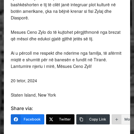
bashkëshorten e tij të cilët janë integruar plot kulturë në
botën amerikane, çka na bëjnë krenar si fisi Zylaj dhe
Diasporë.
Mesues Ceno Zylo do të kujtohet përgjithmonë nga brezat
që mësoi dhe edukoi gjatë gjithë jetës së tij.
Ai u përcoll me respekt dhe nderime nga familja, të afërmit
miqtë e shumtë për në banesën e fundit në Tiranë.
Lamtumire njeriu i mirë, Mësues Ceno Zyli!
20 tetor, 2024
Staten Island, New York
Share via:
Facebook
Twitter
Copy Link
More