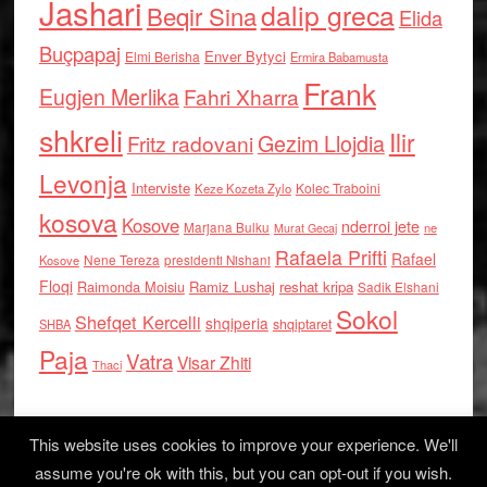
Jashari
dalip greca
Beqir Sina
Elida
Buçpapaj
Enver Bytyci
Elmi Berisha
Ermira Babamusta
Frank
Eugjen Merlika
Fahri Xharra
shkreli
Ilir
Gezim Llojdia
Fritz radovani
Levonja
Interviste
Kolec Traboini
Keze Kozeta Zylo
kosova
Kosove
nderroi jete
Marjana Bulku
ne
Murat Gecaj
Rafaela Prifti
Rafael
Nene Tereza
Kosove
presidenti Nishani
Floqi
Raimonda Moisiu
Ramiz Lushaj
reshat kripa
Sadik Elshani
Sokol
Shefqet Kercelli
shqiperia
shqiptaret
SHBA
Paja
Vatra
Visar Zhiti
Thaci
This website uses cookies to improve your experience. We'll
assume you're ok with this, but you can opt-out if you wish.