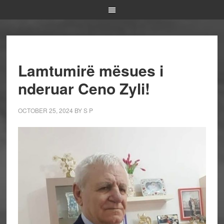
Lamtumirë mësues i
nderuar Ceno Zyli!
OCTOBER 25, 2024
BY
S P