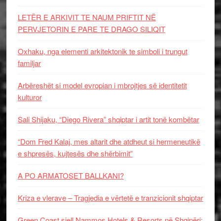
LETËR E ARKIVIT TE NAUM PRIFTIT NË
PERVJETORIN E PARE TE DRAGO SILIQIT
Oxhaku, nga elementi arkitektonik te simboli i trungut
familjar
Arbëreshët si model evropian i mbrojtjes së identitetit
kulturor
Sali Shijaku, “Diego Rivera” shqiptar i artit tonë kombëtar
“Dom Fred Kalaj, mes altarit dhe atdheut si hermeneutikë
e shpresës, kujtesës dhe shërbimit”
A PO ARMATOSET BALLKANI?
Kriza e vlerave – Tragjedia e vërtetë e tranzicionit shqiptar
Green Coast sjell Nammos Hotels & Resorts në Shqipëri: