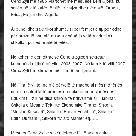
Ceno Zyli më 1985 Martohet me mësuese Leni Gjoka, ku
sollën në jetë katër fëmijë, tri vajza dhe një djalë, Ornela,
Erisa, Fatjon dhe Algerta.
Ai punoi dhe sakrifikoi shumë, si për fëmijët e tij, por edhe
për breza të shumtë duke u dhënë jo vetëm edukimin
shkollor, por edhe atë të jetës.
Në kohën e demokracisë Ceno u zgjodh sekretar i
komunës Lujftinjë në vitet 2003-2007. Në korrik të vitit 2007
Ceno Zyli transferohet në Tiranë familjarisht.
Në Tiranë vinte me një përvojë të madhe si mësimdhënës
ndaj e ushtroi këtë preofesion duke punuar si mësues i
Edukimit Fizik në disa shkolla të ndryshme si “Flabina”,
Shkolla e Mesme Teknike Ekonomike Tiranë, Shkolla
“Musine Kokalari”, Shkolla “Hasan Prishtina”, Shkolla “
Edith Durhami”, Shkolla “Misto Mame” etj……
Mesues Ceno Zyli e shkriu jeten e tij në arsim duke