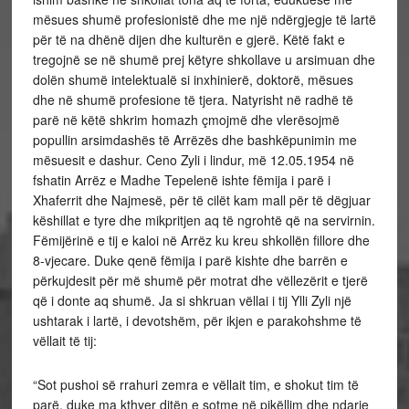
mësues shumë profesionistë dhe me një ndërgjegje të lartë
për të na dhënë dijen dhe kulturën e gjerë. Këtë fakt e
tregojnë se në shumë prej këtyre shkollave u arsimuan dhe
dolën shumë intelektualë si inxhinierë, doktorë, mësues
dhe në shumë profesione të tjera. Natyrisht në radhë të
parë në këtë shkrim homazh çmojmë dhe vlerësojmë
popullin arsimdashës të Arrëzës dhe bashkëpunimin me
mësuesit e dashur. Ceno Zyli i lindur, më 12.05.1954 në
fshatin Arrëz e Madhe Tepelenë ishte fëmija i parë i
Xhaferrit dhe Najmesë, për të cilët kam mall për të dëgjuar
këshillat e tyre dhe mikpritjen aq të ngrohtë që na servirnin.
Fëmijërinë e tij e kaloi në Arrëz ku kreu shkollën fillore dhe
8-vjecare. Duke qenë fëmija i parë kishte dhe barrën e
përkujdesit për më shumë për motrat dhe vëllezërit e tjerë
që i donte aq shumë. Ja si shkruan vëllai i tij Ylli Zyli një
ushtarak i lartë, i devotshëm, për ikjen e parakohshme të
vëllait të tij:
“Sot pushoi së rrahuri zemra e vëllait tim, e shokut tim të
parë, duke ma kthyer ditën e sotme në pikëllim dhe ndarje