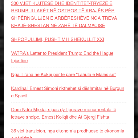
300 VJET KUJTESË DHE IDENTITET-TRYEZË E
RRUMBULLAKËT NË OSTROS TË KRAJËS PËR
SHPËRNGULJEN E ARBËRESHËVE NGA TREVA
KRAJË-SHESTAN NË ZARË TË DALMACISË
SHPOPULLIMI, PUSHTIMI I SHEKULLIT XXI
VATRA’s Letter to President Trump: End the Hague
Injustice
Nga Tirana në Kukaj për të parë “Lahuta e Malësisë”
Kardinali Ernest Simoni rikthehet si dëshmitar në Burgun
e Spaçit
Dom Ndre Mjeda, sipas dy figurave monumentale të
letrave shqipe, Ernest Koliqit dhe At Gjergj Fishta
36 vjet tranzicion, nga ekonomia prodhuese te ekonomia
e përfitimit