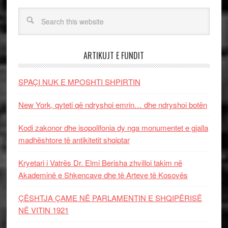
ARTIKUJT E FUNDIT
SPAÇI NUK E MPOSHTI SHPIRTIN
New York, qyteti që ndryshoi emrin… dhe ndryshoi botën
Kodi zakonor dhe isopolifonia dy nga monumentet e gjalla
madhështore të antikitetit shqiptar
Kryetari i Vatrës Dr. Elmi Berisha zhvilloi takim në
Akademinë e Shkencave dhe të Arteve të Kosovës
ÇËSHTJA ÇAME NË PARLAMENTIN E SHQIPËRISË
NË VITIN 1921