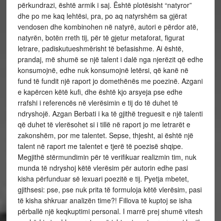
përkundrazi, është armik i saj. Është plotësisht “natyror”
dhe po me kaq lehtësi, pra, po aq natyrshëm sa gjërat
vendosen dhe kombinohen në natyrë, autori e përdor atë,
natyrën, botën rreth tij, për të gjetur metaforat, figurat
letrare, padiskutueshmërisht të befasishme. Ai është,
prandaj, më shumë se një talent i dalë nga njerëzit që edhe
konsumojnë, edhe nuk konsumojnë letërsi, që kanë në
fund të fundit një raport jo domethënës me poezinë. Azgani
e kapërcen këtë kufi, dhe është kjo arsyeja pse edhe
rrafshi i referencës në vlerësimin e tij do të duhet të
ndryshojë. Azgan Berbati i ka të gjithë treguesit e një talenti
që duhet të vlerësohet si i tillë në raport jo me letrarët e
zakonshëm, por me talentet. Sepse, thjesht, ai është një
talent në raport me talentet e tjerë të poezisë shqipe.
Megjithë stërmundimin për të verifikuar realizmin tim, nuk
munda të ndryshoj këtë vlerësim për autorin edhe pasi
kisha përfunduar së lexuari poezitë e tij. Pyetja mbetet,
gjithsesi: pse, pse nuk prita të formuloja këtë vlerësim, pasi
të kisha shkruar analizën time?! Fillova të kuptoj se isha
përballë një keqkuptimi personal. I marrë prej shumë vitesh