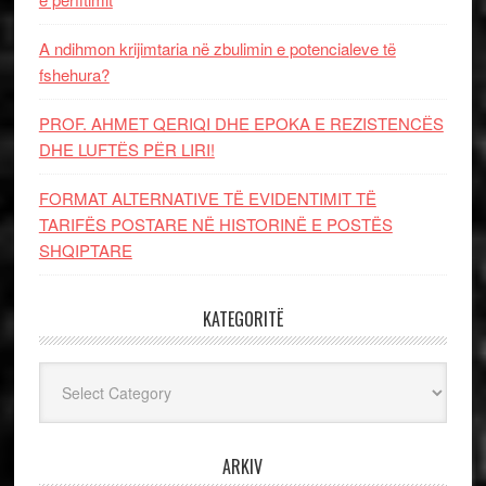
A ndihmon krijimtaria në zbulimin e potencialeve të
fshehura?
PROF. AHMET QERIQI DHE EPOKA E REZISTENCЁS
DHE LUFTЁS PЁR LIRI!
FORMAT ALTERNATIVE TË EVIDENTIMIT TË
TARIFËS POSTARE NË HISTORINË E POSTËS
SHQIPTARE
KATEGORITË
Kategoritë
ARKIV