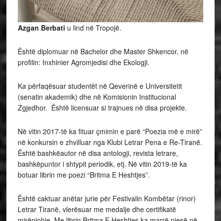
Azgan Berbati
u lind në Tropojë.
Është diplomuar në Bachelor dhe Master Shkencor, në
profilin: Inxhinier Agromjedisi dhe Ekologji.
Ka përfaqësuar studentët në Qeverinë e Universitetit
(senatin akademik) dhe në Komisionin Institucional
Zgjedhor. Është licensuar si trajnues në disa projekte.
Në vitin 2017-të ka fituar çmimin e parë “Poezia më e mirë”
në konkursin e zhvilluar nga Klubi Letrar Pena e Re-Tiranë.
Është bashkëautor në disa antologji, revista letrare,
bashkëpuntor i shtypit periodik, etj. Në vitin 2019-të ka
botuar librin me poezi “Britma E Heshtjes”.
Është caktuar anëtar jurie për Festivalin Kombëtar (rinor)
Letrar Tiranë, vlerësuar me medalje dhe certifikatë
mirënjohje. Me librin Britma E Heshtjes ka marrë pjesë në