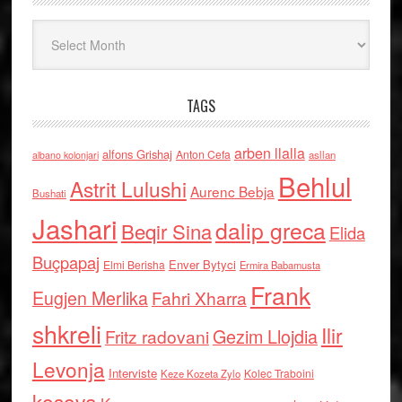
Arkiv
TAGS
arben llalla
alfons Grishaj
Anton Cefa
asllan
albano kolonjari
Behlul
Astrit Lulushi
Aurenc Bebja
Bushati
Jashari
dalip greca
Beqir Sina
Elida
Buçpapaj
Enver Bytyci
Elmi Berisha
Ermira Babamusta
Frank
Eugjen Merlika
Fahri Xharra
shkreli
Ilir
Gezim Llojdia
Fritz radovani
Levonja
Interviste
Kolec Traboini
Keze Kozeta Zylo
kosova