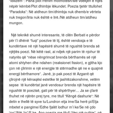
“Idilizëm”: Pisha plot rrënim motmotesh/Me vdekjen e hijes
nëpër këmbë/Plot dhimbje lëkundet. Poezia tjetër titullohet
“Paradoks”: Në atdheun tim/dhimbja nuk dhemb/e vërteta
nuk tregon/liria nuk është e lirë./Në atdheun tim/atdheu
mungon.
Një teknikë shumë interesante, të cilën Berbati e përdor
për t’i dhënë “fuqi” poezive të tij, është vendosja e të
kundërtave në një hapësirë shumë të ngushtë brenda së
njëjtës poezi. Në këtë rast, ai ndjek një parim të njohur të
natyrës që “nëse nëngrimcat brenda bërthamës së një
atomi shtyhen dhe ndahen (reaksionet fission), e gjitha kjo
çon në çlirimin e një energjie të stërmadhe që ne e quajmë
energji bërthamore”. Janë, jo pak poezi të Azganit që
çlirojnë një kënaqësi estetike të jashtëzakonshme, vetëm
sepse të kundërtat janë vendosur brenda një hapësire të
ngushtë të poezisë, gati për të shpërthyer… Ja se çfarë
thuhet në njërën prej tyre, me titull “Këngë dashurie“: Në
detin e thellë të syve tu/Lundron etja ime/Sa herë pi/Etja
mbetet e pangime//Edhe fjalët lodhur m’i ke/Se në çdo
“po”/Një “jo”/E ke. Apo poezia me titull “Veç një puthje”, në