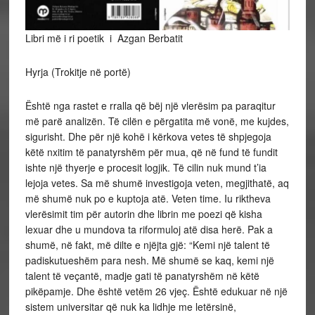
Libri më i ri poetik i Azgan Berbatit
Hyrja (Trokitje në portë)
Është nga rastet e rralla që bëj një vlerësim pa paraqitur
më parë analizën. Të cilën e përgatita më vonë, me kujdes,
sigurisht. Dhe për një kohë i kërkova vetes të shpjegoja
këtë nxitim të panatyrshëm për mua, që në fund të fundit
ishte një thyerje e procesit logjik. Të cilin nuk mund t’ia
lejoja vetes. Sa më shumë investigoja veten, megjithatë, aq
më shumë nuk po e kuptoja atë. Veten time. Iu riktheva
vlerësimit tim për autorin dhe librin me poezi që kisha
lexuar dhe u mundova ta riformuloj atë disa herë. Pak a
shumë, në fakt, më dilte e njëjta gjë: “Kemi një talent të
padiskutueshëm para nesh. Më shumë se kaq, kemi një
talent të veçantë, madje gati të panatyrshëm në këtë
pikëpamje. Dhe është vetëm 26 vjeç. Është edukuar në një
sistem universitar që nuk ka lidhje me letërsinë,