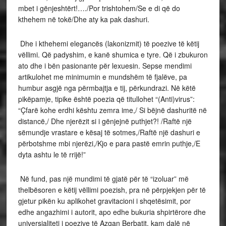
mbet i gënjeshtërt!…./Por trishtohem/Se e di që do
kthehem në tokë/Dhe aty ka pak dashuri.
Dhe i kthehemi elegancës (lakonizmit) të poezive të këtij
vëllimi. Që padyshim, e kanë shumica e tyre. Që i zbukuron
ato dhe i bën pasionante për lexuesin. Sepse mendimi
artikulohet me minimumin e mundshëm të fjalëve, pa
humbur asgjë nga përmbajtja e tij, përkundrazi. Në këtë
pikëpamje, tipike është poezia që titullohet “(Anti)virus”:
“Çfarë kohe erdhi kështu zemra ime,/ Si bëjnë dashuritë në
distancë,/ Dhe njerëzit si i gënjejnë puthjet?! /Raftë një
sëmundje vrastare e kësaj të sotmes,/Raftë një dashuri e
përbotshme mbi njerëzi,/Kjo e para pastë emrin puthje,/E
dyta ashtu le të rrijë!”
Në fund, pas një mundimi të gjatë për të “izoluar” më
thelbësoren e këtij vëllimi poezish, pra në përpjekjen për të
gjetur pikën ku aplikohet gravitacioni i shqetësimit, por
edhe angazhimi i autorit, apo edhe bukuria shpirtërore dhe
universialiteti i poezive të Azgan Berbatit, kam dalë në