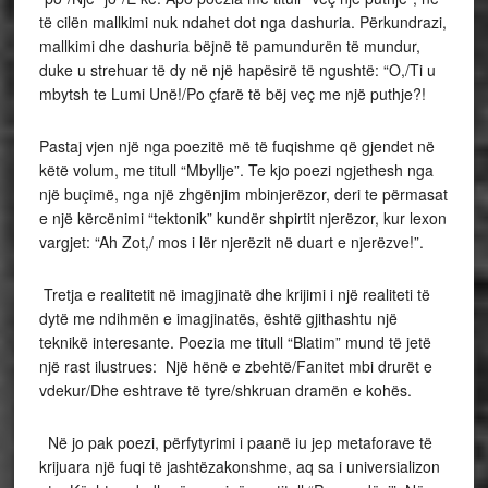
të cilën mallkimi nuk ndahet dot nga dashuria. Përkundrazi,
mallkimi dhe dashuria bëjnë të pamundurën të mundur,
duke u strehuar të dy në një hapësirë të ngushtë: “O,/Ti u
mbytsh te Lumi Unë!/Po çfarë të bëj veç me një puthje?!
Pastaj vjen një nga poezitë më të fuqishme që gjendet në
këtë volum, me titull “Mbyllje”. Te kjo poezi ngjethesh nga
një buçimë, nga një zhgënjim mbinjerëzor, deri te përmasat
e një kërcënimi “tektonik” kundër shpirtit njerëzor, kur lexon
vargjet: “Ah Zot,/ mos i lër njerëzit në duart e njerëzve!”.
Tretja e realitetit në imagjinatë dhe krijimi i një realiteti të
dytë me ndihmën e imagjinatës, është gjithashtu një
teknikë interesante. Poezia me titull “Blatim” mund të jetë
një rast ilustrues: Një hënë e zbehtë/Fanitet mbi drurët e
vdekur/Dhe eshtrave të tyre/shkruan dramën e kohës.
Në jo pak poezi, përfytyrimi i paanë iu jep metaforave të
krijuara një fuqi të jashtëzakonshme, aq sa i universializon