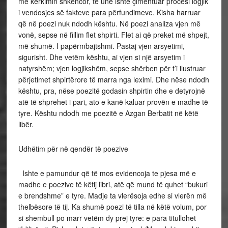
me kërkimin shkencor, te unë ishte çimentuar procesi logjik
i vendosjes së fakteve para përfundimeve. Kisha harruar
që në poezi nuk ndodh kështu. Në poezi analiza vjen më
vonë, sepse në fillim flet shpirti. Flet ai që preket më shpejt,
më shumë. I papërmbajtshmi. Pastaj vjen arsyetimi,
sigurisht. Dhe vetëm kështu, ai vjen si një arsyetim i
natyrshëm; vjen logjikshëm, sepse shërben për t’i ilustruar
përjetimet shpirtërore të marra nga leximi. Dhe nëse ndodh
kështu, pra, nëse poezitë godasin shpirtin dhe e detyrojnë
atë të shprehet i pari, ato e kanë kaluar provën e madhe të
tyre. Kështu ndodh me poezitë e Azgan Berbatit në këtë
libër.
Udhëtim për në qendër të poezive
Ishte e pamundur që të mos evidencoja te pjesa më e
madhe e poezive të këtij libri, atë që mund të quhet “bukuri
e brendshme” e tyre. Madje ta vlerësoja edhe si vlerën më
thelbësore të tij. Ka shumë poezi të tilla në këtë volum, por
si shembull po marr vetëm dy prej tyre: e para titullohet