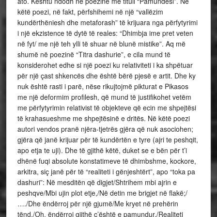
ato. Kështu ndodh në poezinë me titull “Pamundësi”. Në
këtë poezi, në fakt, përfshihemi në një “vallëzim
kundërthëniesh dhe metaforash” të krijuara nga përfytyrimi
i një ekzistence të dytë të reales: “Dhimbja ime pret veten
në fyt/ me një teh ylli të shuar në blunë mistike”. Aq më
shumë në poezinë “Titra dashurie”, e cila mund të
konsiderohet edhe si një poezi ku relativiteti i ka shpëtuar
për një çast shkencës dhe është bërë pjesë e artit. Dhe ky
nuk është rasti i parë, nëse rikujtojmë pikturat e Pikasos
me një deformim profilesh, që mund të justifikohet vetëm
me përfytyrimin relativist të objekteve që ecin me shpejtësi
të krahasueshme me shpejtësinë e dritës. Në këtë poezi
autori vendos pranë njëra-tjetrës gjëra që nuk asociohen;
gjëra që janë krijuar për të kundërtën e tyre (ajri te peshqit,
apo etja te uji). Dhe të gjithë këtë, duket se e bën për t’i
dhënë fuqi absolute konstatimeve të dhimbshme, kockore,
arkitra, siç janë për të “realiteti i gënjeshtërt”, apo “toka pa
dashuri”: Në mesditën që digjet/Shtrihem mbi ajrin e
peshqve/Mbi ujin plot etje,/Në detin me brigjet në flakë;/
…./Dhe ëndërroj për një gjumë/Me kryet në prehërin
tënd./Oh, ëndërroj gjithë ç’është e pamundur,/Realiteti