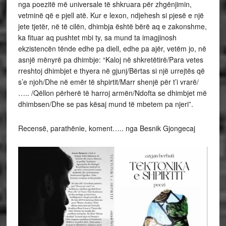
nga poezitë më universale të shkruara për zhgënjimin,
vetminë që e pjell atë. Kur e lexon, ndjehesh si pjesë e një
jete tjetër, në të cilën, dhimbja është bërë aq e zakonshme,
ka fituar aq pushtet mbi ty, sa mund ta imagjinosh
ekzistencën tënde edhe pa diell, edhe pa ajër, vetëm jo, në
asnjë mënyrë pa dhimbje: “Kaloj në shkretëtirë/Para vetes
rreshtoj dhimbjet e thyera në gjunj/Bërtas si një urrejtës që
s’e njoh/Dhe në emër të shpirtit/Marr shenjë për t’i vrarë/
….. /Qëllon përherë të harroj armën/Ndofta se dhimbjet më
dhimbsen/Dhe se pas kësaj mund të mbetem pa njeri”.
Recensë, parathënie, koment….. nga Besnik Gjongecaj