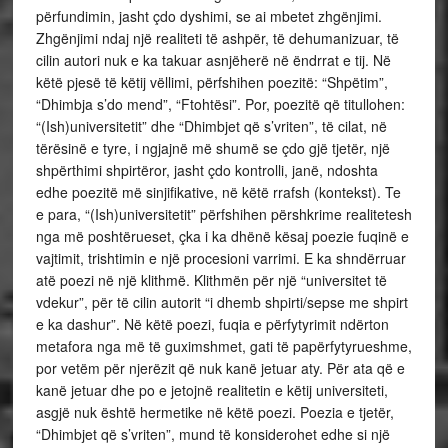
përfundimin, jasht çdo dyshimi, se ai mbetet zhgënjimi.
Zhgënjimi ndaj një realiteti të ashpër, të dehumanizuar, të
cilin autori nuk e ka takuar asnjëherë në ëndrrat e tij. Në
këtë pjesë të këtij vëllimi, përfshihen poezitë: “Shpëtim”,
“Dhimbja s’do mend”, “Ftohtësi”. Por, poezitë që titullohen:
“(Ish)universitetit” dhe “Dhimbjet që s’vriten”, të cilat, në
tërësinë e tyre, i ngjajnë më shumë se çdo gjë tjetër, një
shpërthimi shpirtëror, jasht çdo kontrolli, janë, ndoshta
edhe poezitë më sinjifikative, në këtë rrafsh (kontekst). Te
e para, “(Ish)universitetit” përfshihen përshkrime realitetesh
nga më poshtërueset, çka i ka dhënë kësaj poezie fuqinë e
vajtimit, trishtimin e një procesioni varrimi. E ka shndërruar
atë poezi në një klithmë. Klithmën për një “universitet të
vdekur”, për të cilin autorit “i dhemb shpirti/sepse me shpirt
e ka dashur”. Në këtë poezi, fuqia e përfytyrimit ndërton
metafora nga më të guximshmet, gati të papërfytyrueshme,
por vetëm për njerëzit që nuk kanë jetuar aty. Për ata që e
kanë jetuar dhe po e jetojnë realitetin e këtij universiteti,
asgjë nuk është hermetike në këtë poezi. Poezia e tjetër,
“Dhimbjet që s’vriten”, mund të konsiderohet edhe si një