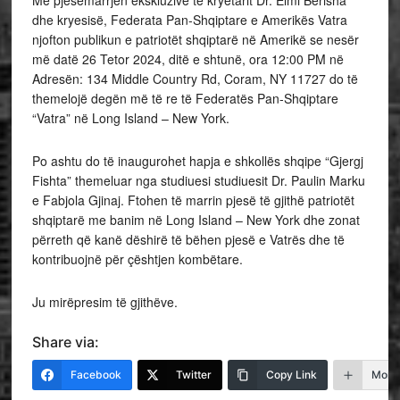
Me pjesëmarrjen ekskluzive të kryetarit Dr. Elmi Berisha
dhe kryesisë, Federata Pan-Shqiptare e Amerikës Vatra
njofton publikun e patriotët shqiptarë në Amerikë se nesër
më datë 26 Tetor 2024, ditë e shtunë, ora 12:00 PM në
Adresën: 134 Middle Country Rd, Coram, NY 11727 do të
themelojë degën më të re të Federatës Pan-Shqiptare
“Vatra” në Long Island – New York.
Po ashtu do të inaugurohet hapja e shkollës shqipe “Gjergj
Fishta” themeluar nga studiuesi studiuesit Dr. Paulin Marku
e Fabjola Gjinaj. Ftohen të marrin pjesë të gjithë patriotët
shqiptarë me banim në Long Island – New York dhe zonat
përreth që kanë dëshirë të bëhen pjesë e Vatrës dhe të
kontribuojnë për çështjen kombëtare.
Ju mirëpresim të gjithëve.
Share via:
Facebook
Twitter
Copy Link
More