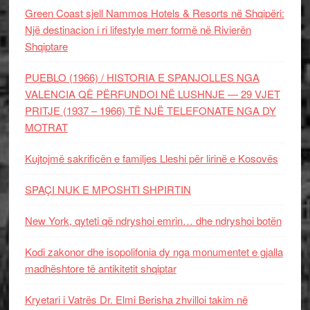
Green Coast sjell Nammos Hotels & Resorts në Shqipëri:
Një destinacion i ri lifestyle merr formë në Rivierën
Shqiptare
PUEBLO (1966) / HISTORIA E SPANJOLLES NGA
VALENCIA QË PËRFUNDOI NË LUSHNJE — 29 VJET
PRITJE (1937 – 1966) TË NJË TELEFONATE NGA DY
MOTRAT
Kujtojmë sakrificën e familjes Lleshi për lirinë e Kosovës
SPAÇI NUK E MPOSHTI SHPIRTIN
New York, qyteti që ndryshoi emrin… dhe ndryshoi botën
Kodi zakonor dhe isopolifonia dy nga monumentet e gjalla
madhështore të antikitetit shqiptar
Kryetari i Vatrës Dr. Elmi Berisha zhvilloi takim në