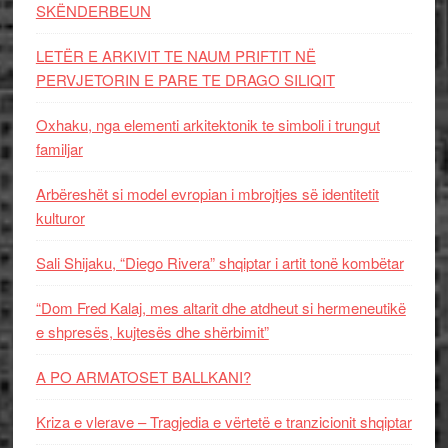
SKËNDERBEUN
LETËR E ARKIVIT TE NAUM PRIFTIT NË
PERVJETORIN E PARE TE DRAGO SILIQIT
Oxhaku, nga elementi arkitektonik te simboli i trungut
familjar
Arbëreshët si model evropian i mbrojtjes së identitetit
kulturor
Sali Shijaku, “Diego Rivera” shqiptar i artit tonë kombëtar
“Dom Fred Kalaj, mes altarit dhe atdheut si hermeneutikë
e shpresës, kujtesës dhe shërbimit”
A PO ARMATOSET BALLKANI?
Kriza e vlerave – Tragjedia e vërtetë e tranzicionit shqiptar