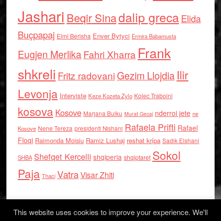
Jashari
dalip greca
Beqir Sina
Elida
Buçpapaj
Enver Bytyci
Elmi Berisha
Ermira Babamusta
Frank
Eugjen Merlika
Fahri Xharra
shkreli
Ilir
Gezim Llojdia
Fritz radovani
Levonja
Interviste
Kolec Traboini
Keze Kozeta Zylo
kosova
Kosove
nderroi jete
Marjana Bulku
ne
Murat Gecaj
Rafaela Prifti
Rafael
Nene Tereza
Kosove
presidenti Nishani
Floqi
Raimonda Moisiu
Ramiz Lushaj
reshat kripa
Sadik Elshani
Sokol
Shefqet Kercelli
shqiperia
shqiptaret
SHBA
Paja
Vatra
Visar Zhiti
Thaci
This website uses cookies to improve your experience. We'll