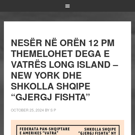
NESËR NË ORËN 12 PM
THEMELOHET DEGA E
VATRËS LONG ISLAND –
NEW YORK DHE
SHKOLLA SHQIPE
“GJERGJ FISHTA”
OCTOBER 25, 2024
BY
S P