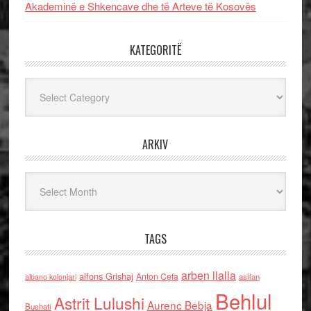
Akademinë e Shkencave dhe të Arteve të Kosovës
KATEGORITË
Kategoritë
ARKIV
Arkiv
TAGS
arben llalla
alfons Grishaj
Anton Cefa
asllan
albano kolonjari
Behlul
Astrit Lulushi
Aurenc Bebja
Bushati