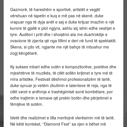
Gazmorë, të hareshëm e sportivë, artistët e vegjël
vërshuan në tapetin e kuq e më pas në skenë, duke
vrapuar nga të dyja anët e saj e duke krijuar imazhin e një
kurore të gjallë e plot ngjyra, ashtu siç ishin edhe veshjet e
tyre. Auditori i priti dhe i shoqëroi ata me duartrokitje e
ovacione të zjarrta që nga fillimi e deri në fund të spektaklit.
Skena, si çdo vit, ngjante me një bahçe të mbushur me
zogj këngëtarë.
Ky sukses mbart edhe vulën e kompozitorëve, poetëve dhe
mjeshtërve të muzikës, të cilët sollën krijimet e tyre më të
mira artistike. Festivali dëshmoi profesionalizëm të lartë,
duke synuar jo vetëm zbulimin e talenteve të reja, nga të
cilët varet e ardhmja e trashëgimisë sonë kombëtare, por
edhe trajtimin e temave që prekin botën dhe përjetimet e
fëmijëve të sotëm.
Idetë dhe realizimet e tilla meritojnë vlerësimin më të lartë.
Në këtë kontekst, “Diamond Fest” sa vjen e bëhet më