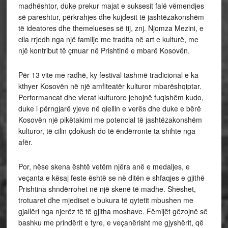
madhështor, duke prekur majat e suksesit falë vëmendjes
së pareshtur, përkrahjes dhe kujdesit të jashtëzakonshëm
të ideatores dhe themelueses së tij, znj. Njomza Mezini, e
cila rrjedh nga një familje me tradita në art e kulturë, me
një kontribut të çmuar në Prishtinë e mbarë Kosovën.
Për 13 vite me radhë, ky festival tashmë tradicional e ka
kthyer Kosovën në një amfiteatër kulturor mbarëshqiptar.
Performancat dhe vlerat kulturore jehojnë fuqishëm kudo,
duke i përngjarë yjeve në qiellin e verës dhe duke e bërë
Kosovën një pikëtakimi me potencial të jashtëzakonshëm
kulturor, të cilin çdokush do të ëndërronte ta shihte nga
afër.
Por, nëse skena është vetëm njëra anë e medaljes, e
veçanta e kësaj feste është se në ditën e shfaqjes e gjithë
Prishtina shndërrohet në një skenë të madhe. Sheshet,
trotuaret dhe mjediset e bukura të qytetit mbushen me
gjallëri nga njerëz të të gjitha moshave. Fëmijët gëzojnë së
bashku me prindërit e tyre, e veçanërisht me gjyshërit, që