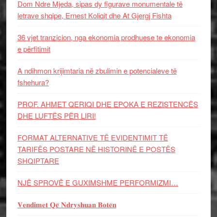
Dom Ndre Mjeda, sipas dy figurave monumentale të
letrave shqipe, Ernest Koliqit dhe At Gjergj Fishta
36 vjet tranzicion, nga ekonomia prodhuese te ekonomia
e përfitimit
A ndihmon krijimtaria në zbulimin e potencialeve të
fshehura?
PROF. AHMET QERIQI DHE EPOKA E REZISTENCЁS
DHE LUFTЁS PЁR LIRI!
FORMAT ALTERNATIVE TË EVIDENTIMIT TË
TARIFËS POSTARE NË HISTORINË E POSTËS
SHQIPTARE
NJË SPROVË E GUXIMSHME PERFORMIZMI…
𝐕𝐞𝐧𝐝𝐢𝐦𝐞𝐭 𝐐𝐞̈ 𝐍𝐝𝐫𝐲𝐬𝐡𝐮𝐚𝐧 𝐁𝐨𝐭𝐞̈𝐧