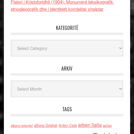
Fjalori i Kristoforidhit (1904): Monument leksikografik,
etnogjeografik dhe i identitetit kombëtar shqiptar
KATEGORITË
Kategoritë
ARKIV
Arkiv
TAGS
arben llalla
alfons Grishaj
Anton Cefa
asllan
albano kolonjari