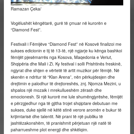
Ramazan Çeka/
Vogëlushët këngëtarë, gurë të çmuar në kurorën e
“Diamond Fest”.
Festivali i Fëmijëve “Diamond Fest” në Kosovë finalizoi me
sukses edicionin e tij të 13-të, një ngjarje ku kënga bashkoi
fëmijët pjesëmarrës nga Kosova, Maqedonia e Veriut,
Shqipëria dhe Mali i Zi. Ky festival i solli Prishtinës freskinë,
ngjyrat dhe shijen e vërtetë të artit muzikor për fëmijë. Në
skenën e ndritur të “Klan Arena”, nën përkujdesjen dhe
drejtimin e palodhur të drejtoreshës, znj. Njomza Mezini, u
shpalos një mozaik i mrekullueshëm zërash dhe
emocionesh. Si një kurorë me lule shumëngjyrëshe, fëmijët
e përzgjedhur nga të gjitha trojet shqiptare debutuan me
sukses, duke sjellë në këtë stinë verore aromën e bukur të
krijimtarisë dhe talentit. Në prani të një publiku të
jashtëzakonshëm, të pranishmit përjetuan një natë të
paharrueshme plot energji dhe shkëlqim.