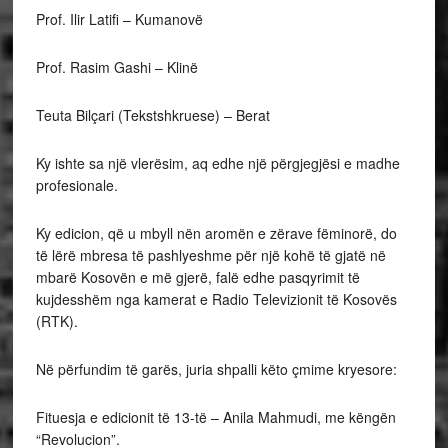
Prof. Ilir Latifi – Kumanovë
Prof. Rasim Gashi – Klinë
Teuta Bilçari (Tekstshkruese) – Berat
Ky ishte sa një vlerësim, aq edhe një përgjegjësi e madhe
profesionale.
Ky edicion, që u mbyll nën aromën e zërave fëminorë, do
të lërë mbresa të pashlyeshme për një kohë të gjatë në
mbarë Kosovën e më gjerë, falë edhe pasqyrimit të
kujdesshëm nga kamerat e Radio Televizionit të Kosovës
(RTK).
Në përfundim të garës, juria shpalli këto çmime kryesore:
Fituesja e edicionit të 13-të – Anila Mahmudi, me këngën
“Revolucion”.