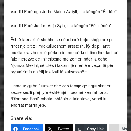
Vendi i Parë nga Juria: Malda Avdyli, me këngën “Ëndërr”.
Vendi i Parë Junior: Anja Syla, me këngën “Për nënën”.
Është krenari të shohim se në mbarë trojet shqiptare po
rritet një brez i mrekullueshëm artistësh. Ky djep i artit
muzikor vazhdon të përkundet me përkushtim dhe dashuri
falë njerëzve që i shërbejnë me zemër, ndër ta edhe
Njomza Mezini, së cilës i takon një meritë e veçantë për
organizimin e këtij festivali të suksesshëm.
Urime të gjithë fituesve dhe çdo fëmije që ngjiti skenën,
sepse secili prej tyre është një fitues në zemrat tona.
“Diamond Fest” mbetet shtëpia e talenteve, vendi ku
ëndrrat marrin jetë.
Share via:
Facebook
Twitter
Copy Link
More