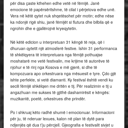
për disa çaste kthehen edhe vetë në fëmijë. Janë
emocione të papërsëritshme, të cilat i përjetova edhe unë.
Vera në këtë qytet nuk shqetësohet për motin; edhe nëse
ka ndonjë rigë shiu, janë fëmijët si flutura dhe bilbila që e
ngrohin dhe e gjallërojnë kryeqytetin.
Në këtë edicion u interpretuan 31 këngë të reja, që i
dhuruan qytetit një atmosferë festive. Ishin 31 performanca
të shkëlqyera të interpretuara nga fëmijë pothuajse
moshatarë me vetë festivalin, me krijime të autorëve të
njohur e të rinj nga Kosova e më gjerë, si dhe të
kompozuara apo orkestruara nga mësuesit e tyre. Çdo gjë
ishte perfekte, si vetë diamanti. Ky festival është vendi ku
secili fëmijë shkëlqen me dritën e tij. Për realizimin e tij u
angazhuan me sukses të gjithë dashamirësit e këngës:
muzikantë, poetë, orkestrues dhe prindër.
Po i shkruaj këto radhë shumë i emocionuar. Informacioni
për ju, të nderuar lexues, kalon në plan të dytë para
ndjenjës që dua t’ju përcjell. Gjeografia e festivalit sivjet u