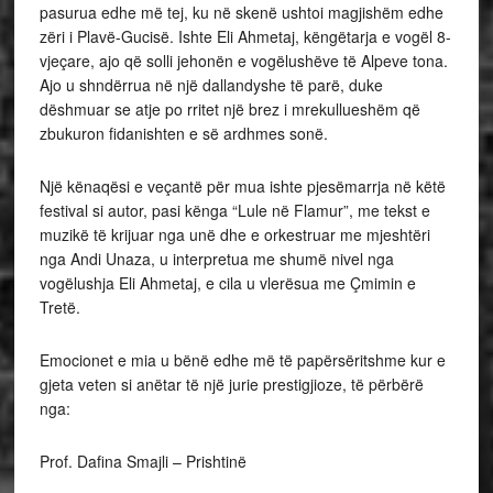
pasurua edhe më tej, ku në skenë ushtoi magjishëm edhe
zëri i Plavë-Gucisë. Ishte Eli Ahmetaj, këngëtarja e vogël 8-
vjeçare, ajo që solli jehonën e vogëlushëve të Alpeve tona.
Ajo u shndërrua në një dallandyshe të parë, duke
dëshmuar se atje po rritet një brez i mrekullueshëm që
zbukuron fidanishten e së ardhmes sonë.
Një kënaqësi e veçantë për mua ishte pjesëmarrja në këtë
festival si autor, pasi kënga “Lule në Flamur”, me tekst e
muzikë të krijuar nga unë dhe e orkestruar me mjeshtëri
nga Andi Unaza, u interpretua me shumë nivel nga
vogëlushja Eli Ahmetaj, e cila u vlerësua me Çmimin e
Tretë.
Emocionet e mia u bënë edhe më të papërsëritshme kur e
gjeta veten si anëtar të një jurie prestigjioze, të përbërë
nga:
Prof. Dafina Smajli – Prishtinë