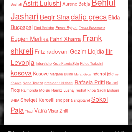
Behlul
Astrit Lulushi
Aurenc Bebja
Bushati
Jashari
dalip greca
Beqir Sina
Elida
Buçpapaj
Enver Bytyci
Elmi Berisha
Ermira Babamusta
Frank
Eugjen Merlika
Fahri Xharra
shkreli
Ilir
Gezim Llojdia
Fritz radovani
Levonja
Interviste
Kolec Traboini
Keze Kozeta Zylo
kosova
Kosove
nderroi jete
Marjana Bulku
ne
Murat Gecaj
Rafaela Prifti
Rafael
Nene Tereza
Kosove
presidenti Nishani
Floqi
Raimonda Moisiu
Ramiz Lushaj
reshat kripa
Sadik Elshani
Sokol
Shefqet Kercelli
shqiperia
shqiptaret
SHBA
Paja
Vatra
Visar Zhiti
Thaci