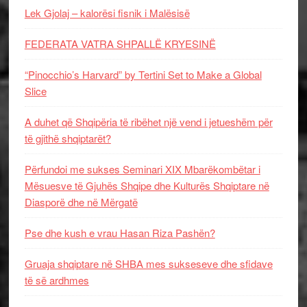
Lek Gjolaj – kalorësi fisnik i Malësisë
FEDERATA VATRA SHPALLË KRYESINË
“Pinocchio’s Harvard” by Tertini Set to Make a Global
Slice
A duhet që Shqipëria të ribëhet një vend i jetueshëm për
të gjithë shqiptarët?
Përfundoi me sukses Seminari XIX Mbarëkombëtar i
Mësuesve të Gjuhës Shqipe dhe Kulturës Shqiptare në
Diasporë dhe në Mërgatë
Pse dhe kush e vrau Hasan Riza Pashën?
Gruaja shqiptare në SHBA mes sukseseve dhe sfidave
të së ardhmes