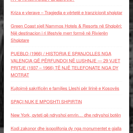
Kriza e vlerave – Tragjedia e vërtetë e tranzicionit shqiptar
Green Coast sjell Nammos Hotels & Resorts në Shqipëri:
Një destinacion i ri lifestyle merr formë në Rivierën
Shqiptare
PUEBLO (1966) / HISTORIA E SPANJOLLES NGA
VALENCIA QË PËRFUNDOI NË LUSHNJE — 29 VJET
PRITJE (1937 – 1966) TË NJË TELEFONATE NGA DY
MOTRAT
Kujtojmë sakrificën e familjes Lleshi për lirinë e Kosovës
SPAÇI NUK E MPOSHTI SHPIRTIN
New York, qyteti që ndryshoi emrin… dhe ndryshoi botën
Kodi zakonor dhe isopolifonia dy nga monumentet e gjalla