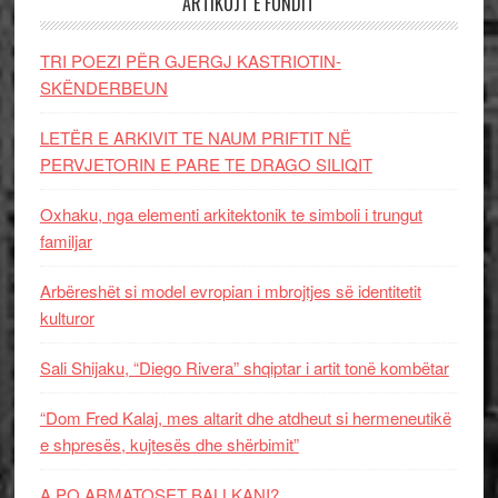
ARTIKUJT E FUNDIT
TRI POEZI PËR GJERGJ KASTRIOTIN-
SKËNDERBEUN
LETËR E ARKIVIT TE NAUM PRIFTIT NË
PERVJETORIN E PARE TE DRAGO SILIQIT
Oxhaku, nga elementi arkitektonik te simboli i trungut
familjar
Arbëreshët si model evropian i mbrojtjes së identitetit
kulturor
Sali Shijaku, “Diego Rivera” shqiptar i artit tonë kombëtar
“Dom Fred Kalaj, mes altarit dhe atdheut si hermeneutikë
e shpresës, kujtesës dhe shërbimit”
A PO ARMATOSET BALLKANI?