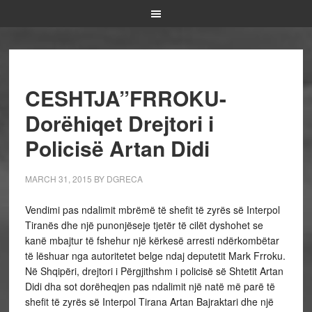
CESHTJA”FRROKU-
Dorëhiqet Drejtori i
Policisë Artan Didi
MARCH 31, 2015
BY
DGRECA
Vendimi pas ndalimit mbrëmë të shefit të zyrës së Interpol
Tiranës dhe një punonjëseje tjetër të cilët dyshohet se
kanë mbajtur të fshehur një kërkesë arresti ndërkombëtar
të lëshuar nga autoritetet belge ndaj deputetit Mark Frroku.
Në Shqipëri, drejtori i Përgjithshm i policisë së Shtetit Artan
Didi dha sot dorëheqjen pas ndalimit një natë më parë të
shefit të zyrës së Interpol Tirana Artan Bajraktari dhe një