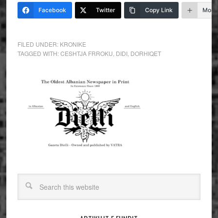
Facebook
Twitter
Copy Link
More
FILED UNDER:
KRONIKE
TAGGED WITH:
CESHTJA FRROKU
,
DIDI
,
DORHIQET