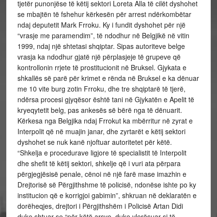
tjetër punonjëse të këtij sektori Loreta Alla të cilët dyshohet
se mbajtën të fshehur kërkesën për arrest ndërkombëtar
ndaj deputetit Mark Frroku. Ky i fundit dyshohet për një
“vrasje me paramendim”, të ndodhur në Belgjikë në vitin
1999, ndaj një shtetasi shqiptar. Sipas autoriteve belge
vrasja ka ndodhur gjatë një përplasjeje të grupeve që
kontrollonin rrjete të prostitucionit në Bruksel. Gjykata e
shkallës së parë për krimet e rënda në Bruksel e ka dënuar
me 10 vite burg zotin Frroku, dhe tre shqiptarë të tjerë,
ndërsa procesi gjyqësor është tani në Gjykatën e Apelit të
kryeqytetit belg, pas ankesës së bërë nga të dënuarit.
Kërkesa nga Belgjika ndaj Frrokut ka mbërritur në zyrat e
Interpolit që në muajin janar, dhe zyrtarët e këtij sektori
dyshohet se nuk kanë njoftuar autoritetet për këtë.
“Shkelja e procedurave ligjore të specialistit të Interpolit
dhe shefit të këtij sektori, shkelje që i vuri ata përpara
përgjegjësisë penale, cënoi në një farë mase imazhin e
Drejtorisë së Përgjithshme të policisë, ndonëse ishte po ky
institucion që e korrigjoi gabimin”, shkruan në deklaratën e
dorëheqjes, drejtori i Përgjithshëm i Policisë Artan Didi
duke shtuar se “për këtë arsye, duke vlerësuar si të