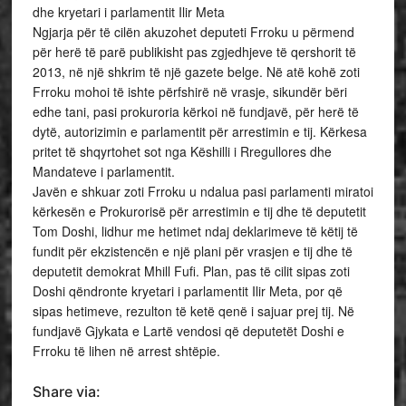
dhe kryetari i parlamentit Ilir Meta
Ngjarja për të cilën akuzohet deputeti Frroku u përmend
për herë të parë publikisht pas zgjedhjeve të qershorit të
2013, në një shkrim të një gazete belge. Në atë kohë zoti
Frroku mohoi të ishte përfshirë në vrasje, sikundër bëri
edhe tani, pasi prokuroria kërkoi në fundjavë, për herë të
dytë, autorizimin e parlamentit për arrestimin e tij. Kërkesa
pritet të shqyrtohet sot nga Këshilli i Rregullores dhe
Mandateve i parlamentit.
Javën e shkuar zoti Frroku u ndalua pasi parlamenti miratoi
kërkesën e Prokurorisë për arrestimin e tij dhe të deputetit
Tom Doshi, lidhur me hetimet ndaj deklarimeve të këtij të
fundit për ekzistencën e një plani për vrasjen e tij dhe të
deputetit demokrat Mhill Fufi. Plan, pas të cilit sipas zoti
Doshi qëndronte kryetari i parlamentit Ilir Meta, por që
sipas hetimeve, rezulton të ketë qenë i sajuar prej tij. Në
fundjavë Gjykata e Lartë vendosi që deputetët Doshi e
Frroku të lihen në arrest shtëpie.
Share via: