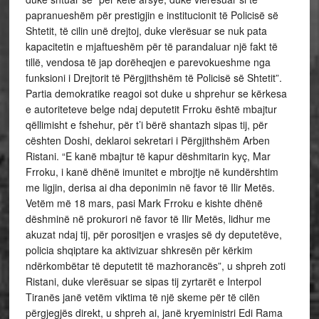
papranueshëm për prestigjin e institucionit të Policisë së
Shtetit, të cilin unë drejtoj, duke vlerësuar se nuk pata
kapacitetin e mjaftueshëm për të parandaluar një fakt të
tillë, vendosa të jap dorëheqjen e parevokueshme nga
funksioni i Drejtorit të Përgjithshëm të Policisë së Shtetit”.
Partia demokratike reagoi sot duke u shprehur se kërkesa
e autoriteteve belge ndaj deputetit Frroku është mbajtur
qëllimisht e fshehur, për t’i bërë shantazh sipas tij, për
cështen Doshi, deklaroi sekretari i Përgjithshëm Arben
Ristani. “E kanë mbajtur të kapur dëshmitarin kyç, Mar
Frroku, i kanë dhënë imunitet e mbrojtje në kundërshtim
me ligjin, derisa ai dha deponimin në favor të Ilir Metës.
Vetëm më 18 mars, pasi Mark Frroku e kishte dhënë
dëshminë në prokurori në favor të Ilir Metës, lidhur me
akuzat ndaj tij, për porositjen e vrasjes së dy deputetëve,
policia shqiptare ka aktivizuar shkresën për kërkim
ndërkombëtar të deputetit të mazhorancës”, u shpreh zoti
Ristani, duke vlerësuar se sipas tij zyrtarët e Interpol
Tiranës janë vetëm viktima të një skeme për të cilën
përgjegjës direkt, u shpreh ai, janë kryeministri Edi Rama