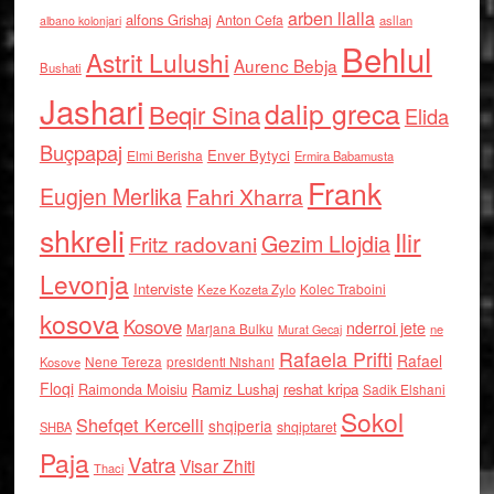
arben llalla
alfons Grishaj
Anton Cefa
asllan
albano kolonjari
Behlul
Astrit Lulushi
Aurenc Bebja
Bushati
Jashari
dalip greca
Beqir Sina
Elida
Buçpapaj
Enver Bytyci
Elmi Berisha
Ermira Babamusta
Frank
Eugjen Merlika
Fahri Xharra
shkreli
Ilir
Gezim Llojdia
Fritz radovani
Levonja
Interviste
Kolec Traboini
Keze Kozeta Zylo
kosova
Kosove
nderroi jete
Marjana Bulku
ne
Murat Gecaj
Rafaela Prifti
Rafael
Nene Tereza
Kosove
presidenti Nishani
Floqi
Raimonda Moisiu
Ramiz Lushaj
reshat kripa
Sadik Elshani
Sokol
Shefqet Kercelli
shqiperia
shqiptaret
SHBA
Paja
Vatra
Visar Zhiti
Thaci