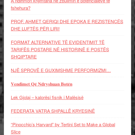
A ndihmon krijimtaria në zbulimin e potencialeve të
fshehura?
PROF. AHMET QERIQI DHE EPOKA E REZISTENCЁS
DHE LUFTЁS PЁR LIRI!
FORMAT ALTERNATIVE TË EVIDENTIMIT TË
TARIFËS POSTARE NË HISTORINË E POSTËS
SHQIPTARE
NJË SPROVË E GUXIMSHME PERFORMIZMI…
𝐕𝐞𝐧𝐝𝐢𝐦𝐞𝐭 𝐐𝐞̈ 𝐍𝐝𝐫𝐲𝐬𝐡𝐮𝐚𝐧 𝐁𝐨𝐭𝐞̈𝐧
Lek Gjolaj – kalorësi fisnik i Malësisë
FEDERATA VATRA SHPALLË KRYESINË
“Pinocchio’s Harvard” by Tertini Set to Make a Global
Slice