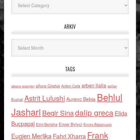
ARKIV
Arkiv
TAGS
arben llalla
alfons Grishaj
Anton Cefa
asllan
albano kolonjari
Behlul
Astrit Lulushi
Aurenc Bebja
Bushati
Jashari
dalip greca
Beqir Sina
Elida
Buçpapaj
Enver Bytyci
Elmi Berisha
Ermira Babamusta
Frank
Eugjen Merlika
Fahri Xharra