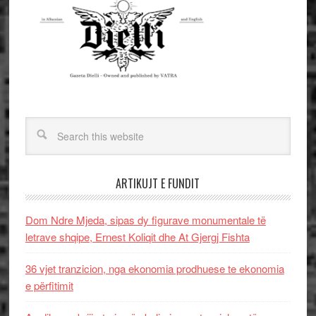
ARTIKUJT E FUNDIT
Dom Ndre Mjeda, sipas dy figurave monumentale të
letrave shqipe, Ernest Koliqit dhe At Gjergj Fishta
36 vjet tranzicion, nga ekonomia prodhuese te ekonomia
e përfitimit