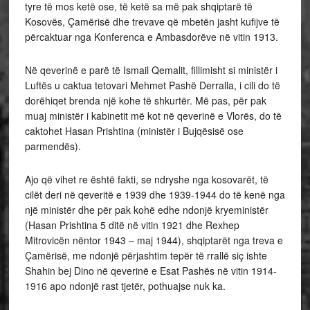
tyre të mos ketë ose, të ketë sa më pak shqiptarë të
Kosovës, Çamërisë dhe trevave që mbetën jasht kufijve të
përcaktuar nga Konferenca e Ambasdorëve në vitin 1913.
Në qeverinë e parë të Ismail Qemalit, fillimisht si ministër i
Luftës u caktua tetovari Mehmet Pashë Derralla, i cili do të
dorëhiqet brenda një kohe të shkurtër. Më pas, për pak
muaj ministër i kabinetit më kot në qeverinë e Vlorës, do të
caktohet Hasan Prishtina (ministër i Bujqësisë ose
parmendës).
Ajo që vihet re është fakti, se ndryshe nga kosovarët, të
cilët deri në qeveritë e 1939 dhe 1939-1944 do të kenë nga
një ministër dhe për pak kohë edhe ndonjë kryeministër
(Hasan Prishtina 5 ditë në vitin 1921 dhe Rexhep
Mitrovicën nëntor 1943 – maj 1944), shqiptarët nga treva e
Çamërisë, me ndonjë përjashtim tepër të rrallë siç ishte
Shahin bej Dino në qeverinë e Esat Pashës në vitin 1914-
1916 apo ndonjë rast tjetër, pothuajse nuk ka.