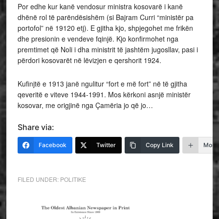
Por edhe kur kanë vendosur ministra kosovarë i kanë
dhënë rol të parëndësishëm (si Bajram Curri “ministër pa
portofol” në 19120 etj). E gjitha kjo, shpjegohet me frikën
dhe presionin e vendeve fqinjë. Kjo konfirmohet nga
premtimet që Noli i dha ministrit të jashtëm jugosllav, pasi i
përdori kosovarët në lëvizjen e qershorit 1924.
Kufinjtë e 1913 janë ngulitur “fort e më fort” në të gjitha
qeveritë e viteve 1944-1991. Mos kërkoni asnjë ministër
kosovar, me origjinë nga Çamëria jo që jo…
Share via:
Facebook
Twitter
Copy Link
More
FILED UNDER:
POLITIKE