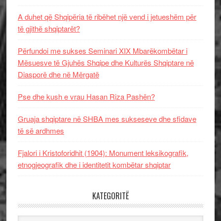
A duhet që Shqipëria të ribëhet një vend i jetueshëm për
të gjithë shqiptarët?
Përfundoi me sukses Seminari XIX Mbarëkombëtar i
Mësuesve të Gjuhës Shqipe dhe Kulturës Shqiptare në
Diasporë dhe në Mërgatë
Pse dhe kush e vrau Hasan Riza Pashën?
Gruaja shqiptare në SHBA mes sukseseve dhe sfidave
të së ardhmes
Fjalori i Kristoforidhit (1904): Monument leksikografik,
etnogjeografik dhe i identitetit kombëtar shqiptar
KATEGORITË
Kategoritë