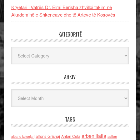
Kryetari i Vatrës Dr. Elmi Berisha zhvilloi takim në
Akademinë e Shkencave dhe të Arteve të Kosovës
KATEGORITË
Kategoritë
ARKIV
Arkiv
TAGS
arben llalla
alfons Grishaj
Anton Cefa
asllan
albano kolonjari