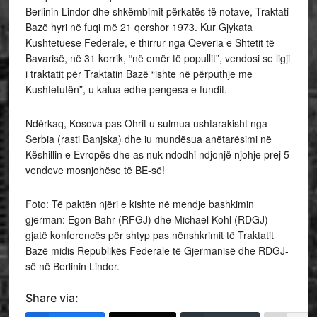
Berlinin Lindor dhe shkëmbimit përkatës të notave, Traktati
Bazë hyri në fuqi më 21 qershor 1973. Kur Gjykata
Kushtetuese Federale, e thirrur nga Qeveria e Shtetit të
Bavarisë, në 31 korrik, “në emër të popullit”, vendosi se ligji
i traktatit për Traktatin Bazë “ishte në përputhje me
Kushtetutën”, u kalua edhe pengesa e fundit.
Ndërkaq, Kosova pas Ohrit u sulmua ushtarakisht nga
Serbia (rasti Banjska) dhe iu mundësua anëtarësimi në
Këshillin e Evropës dhe as nuk ndodhi ndjonjë njohje prej 5
vendeve mosnjohëse të BE-së!
Foto: Të paktën njëri e kishte në mendje bashkimin
gjerman: Egon Bahr (RFGJ) dhe Michael Kohl (RDGJ)
gjatë konferencës për shtyp pas nënshkrimit të Traktatit
Bazë midis Republikës Federale të Gjermanisë dhe RDGJ-
së në Berlinin Lindor.
Share via: