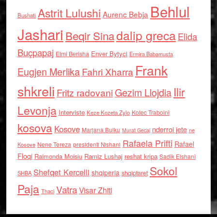
Behlul
Astrit Lulushi
Aurenc Bebja
Bushati
Jashari
dalip greca
Beqir Sina
Elida
Buçpapaj
Enver Bytyci
Elmi Berisha
Ermira Babamusta
Frank
Eugjen Merlika
Fahri Xharra
shkreli
Ilir
Gezim Llojdia
Fritz radovani
Levonja
Interviste
Kolec Traboini
Keze Kozeta Zylo
kosova
Kosove
nderroi jete
Marjana Bulku
ne
Murat Gecaj
Rafaela Prifti
Rafael
Nene Tereza
Kosove
presidenti Nishani
Floqi
Raimonda Moisiu
Ramiz Lushaj
reshat kripa
Sadik Elshani
Sokol
Shefqet Kercelli
shqiperia
shqiptaret
SHBA
Paja
Vatra
Visar Zhiti
Thaci