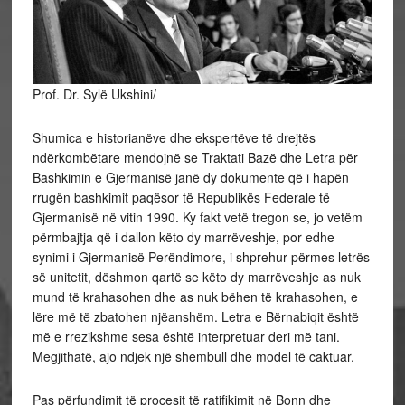
Prof. Dr. Sylë Ukshini/
Shumica e historianëve dhe ekspertëve të drejtës
ndërkombëtare mendojnë se Traktati Bazë dhe Letra për
Bashkimin e Gjermanisë janë dy dokumente që i hapën
rrugën bashkimit paqësor të Republikës Federale të
Gjermanisë në vitin 1990. Ky fakt vetë tregon se, jo vetëm
përmbajtja që i dallon këto dy marrëveshje, por edhe
synimi i Gjermanisë Perëndimore, i shprehur përmes
letrës
së unitetit, dëshmon qartë se këto dy marrëveshje as nuk
mund të krahasohen dhe as nuk bëhen të krahasohen, e
lëre më të zbatohen njëanshëm. Letra e Bërnabiqit është
më e rrezikshme sesa është interpretuar deri më tani.
Megjithatë, ajo ndjek një shembull dhe model të caktuar.
Pas përfundimit të procesit të ratifikimit në Bonn dhe