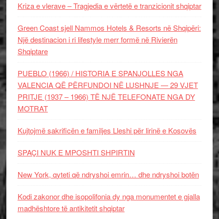
Kriza e vlerave – Tragjedia e vërtetë e tranzicionit shqiptar
Green Coast sjell Nammos Hotels & Resorts në Shqipëri:
Një destinacion i ri lifestyle merr formë në Rivierën
Shqiptare
PUEBLO (1966) / HISTORIA E SPANJOLLES NGA
VALENCIA QË PËRFUNDOI NË LUSHNJE — 29 VJET
PRITJE (1937 – 1966) TË NJË TELEFONATE NGA DY
MOTRAT
Kujtojmë sakrificën e familjes Lleshi për lirinë e Kosovës
SPAÇI NUK E MPOSHTI SHPIRTIN
New York, qyteti që ndryshoi emrin… dhe ndryshoi botën
Kodi zakonor dhe isopolifonia dy nga monumentet e gjalla
madhështore të antikitetit shqiptar