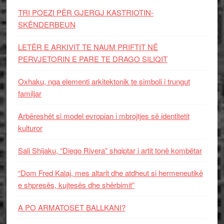
TRI POEZI PËR GJERGJ KASTRIOTIN-
SKËNDERBEUN
LETËR E ARKIVIT TE NAUM PRIFTIT NË
PERVJETORIN E PARE TE DRAGO SILIQIT
Oxhaku, nga elementi arkitektonik te simboli i trungut
familjar
Arbëreshët si model evropian i mbrojtjes së identitetit
kulturor
Sali Shijaku, “Diego Rivera” shqiptar i artit tonë kombëtar
“Dom Fred Kalaj, mes altarit dhe atdheut si hermeneutikë
e shpresës, kujtesës dhe shërbimit”
A PO ARMATOSET BALLKANI?