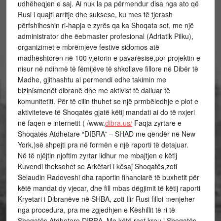
udhëheqjen e saj. Ai nuk la pa përmendur disa nga ato që
Rusi i quajti arritje dhe suksese, ku mes të tjerash
përfshiheshin ri-hapja e zyrës qa ka Shoqata sot, me një
administrator dhe ëebmaster profesional (Adriatik Pilku),
organizimet e mbrëmjeve festive sidomos atë
madhështoren në 100 vjetorin e pavarësisë,por projektin e
nisur në ndihmë të fëmijëve të shkollave fillore në Dibër të
Madhe, gjithashtu ai permendi edhe takimin me
bizinismenët dibranë dhe me aktivist të dalluar të
komunitetiti. Për të cilin thuhet se një prmbëledhje e plot e
aktiviteteve të Shoqatës gjatë këtij mandati ai do të nxjeri
në faqen e internetit ( /www.
dibra.us/
Faqja zyrtare e
Shoqatës Atdhetare “DIBRA” – SHAD me qëndër në New
York,)së shpejti pra në formën e një raporti të detajuar.
Në të njëjtin njoftim zyrtar lidhur me mbajtjen e këtij
Kuvendi theksohet se Arkëtari i kësaj Shoqatës,zoti
Selaudin Radoveshi dha raportin financiarë të buxhetit për
këtë mandat dy vjecar, dhe fill mbas dëgjimit të këtij raporti
Kryetari i Dibranëve në SHBA, zoti Ilir Rusi filloi menjeher
nga procedura, pra me zgjedhjen e Këshillit të ri të
Shoqatës Atdhetare DIBRA. Me këtë rast kreu i Shoqatës,