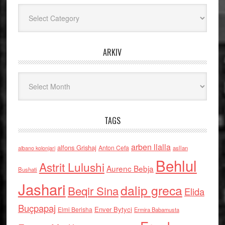
Kategoritë
ARKIV
Arkiv
TAGS
arben llalla
alfons Grishaj
Anton Cefa
asllan
albano kolonjari
Behlul
Astrit Lulushi
Aurenc Bebja
Bushati
Jashari
dalip greca
Beqir Sina
Elida
Buçpapaj
Enver Bytyci
Elmi Berisha
Ermira Babamusta