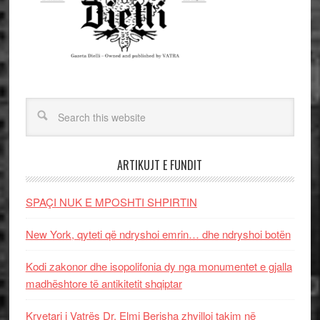
ARTIKUJT E FUNDIT
SPAÇI NUK E MPOSHTI SHPIRTIN
New York, qyteti që ndryshoi emrin… dhe ndryshoi botën
Kodi zakonor dhe isopolifonia dy nga monumentet e gjalla
madhështore të antikitetit shqiptar
Kryetari i Vatrës Dr. Elmi Berisha zhvilloi takim në