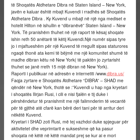
të Shoqatës Atdhetare Dibra në Staten Island – New York,
javën e kaluar është mbajt Kuvendi i rradhës së Shoqatës
Atdhetare Dibra . Ky Kuvend u mbajt në një nga mediset e
hotelit Hilton në ishullin e “dibranëvë” Staten Island – New
York. Të pranishëm thuhet në një raport të kësaj shoqate
ishin reth 50 anëtarë të këtij Kuvendi.Një numër sipas tyre
jo i mjaftueshëm për një Kuvend të rregullt sipas staturores
ngaqë thonë ata kemi të bëjmë me një komunitet shumë të
madhe dibran këtu në New York( të paktën jo zyrtarisht
thuhet se janë rreth 15 mijë dibran në New York).
Raporti i publikuar në adresën e internetiti /www.
dibra.us/
Faqja zyrtare e Shoqatës Atdhetare “DIBRA” – SHAD me
qëndër në New York, thotë se :”Kuvendi u hap nga kryetari
i shoqatës Ilirjan Rusi, i cili e nisi fjalën e tij duke i
përshëndetur të pranishmit me një falimnderim të vecantë
për të gjithë atë cfarë kan bërë deri tani për të arritur deri
nëkëtë Kuvend.
Kryetari i SHAD zoti Rusi, më tej vazhdoi duke spjeguar për
aktivitetet dhe veprimtarit e sukseshme që ka pasur
shoqata në këtë në këtë mandat prej se kur ai e mori