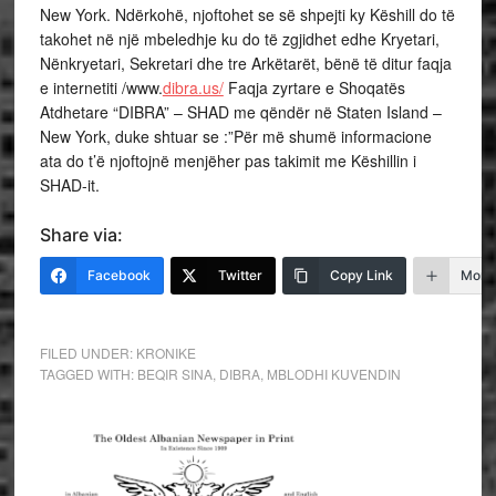
New York. Ndërkohë, njoftohet se së shpejti ky Këshill do të
takohet në një mbeledhje ku do të zgjidhet edhe Kryetari,
Nënkryetari, Sekretari dhe tre Arkëtarët, bënë të ditur faqja
e internetiti /www.
dibra.us/
Faqja zyrtare e Shoqatës
Atdhetare “DIBRA” – SHAD me qëndër në Staten Island –
New York, duke shtuar se :”Për më shumë informacione
ata do t’ë njoftojnë menjëher pas takimit me Këshillin i
SHAD-it.
Share via:
Facebook
Twitter
Copy Link
More
FILED UNDER:
KRONIKE
TAGGED WITH:
BEQIR SINA
,
DIBRA
,
MBLODHI KUVENDIN