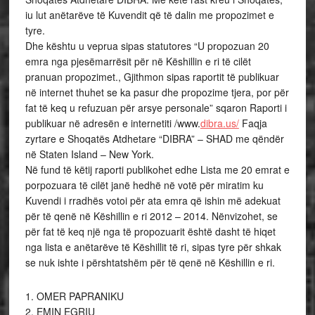
iu lut anëtarëve të Kuvendit që të dalin me propozimet e
tyre.
Dhe kështu u veprua sipas statutores “U propozuan 20
emra nga pjesëmarrësit për në Këshillin e ri të cilët
pranuan propozimet., Gjithmon sipas raportit të publikuar
në internet thuhet se ka pasur dhe propozime tjera, por për
fat të keq u refuzuan për arsye personale” sqaron Raporti i
publikuar në adresën e internetiti /www.
dibra.us/
Faqja
zyrtare e Shoqatës Atdhetare “DIBRA” – SHAD me qëndër
në Staten Island – New York.
Në fund të këtij raporti publikohet edhe Lista me 20 emrat e
porpozuara të cilët janë hedhë në votë për miratim ku
Kuvendi i rradhës votoi për ata emra që ishin më adekuat
për të qenë në Këshillin e ri 2012 – 2014. Nënvizohet, se
për fat të keq një nga të propozuarit është dasht të hiqet
nga lista e anëtarëve të Këshillit të ri, sipas tyre për shkak
se nuk ishte i përshtatshëm për të qenë në Këshillin e ri.
1. OMER PAPRANIKU
2. EMIN EGRIU