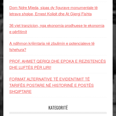
Dom Ndre Mjeda, sipas dy figurave monumentale të
letrave shqipe, Ernest Koliqit dhe At Gjergj Fishta
36 vjet tranzicion, nga ekonomia prodhuese te ekonomia
e përfitimit
A ndihmon krijimtaria në zbulimin e potencialeve të
fshehura?
PROF. AHMET QERIQI DHE EPOKA E REZISTENCЁS
DHE LUFTЁS PЁR LIRI!
FORMAT ALTERNATIVE TË EVIDENTIMIT TË
TARIFËS POSTARE NË HISTORINË E POSTËS
SHQIPTARE
KATEGORITË