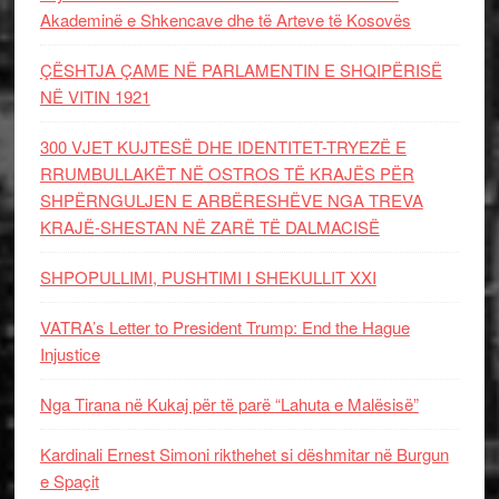
Akademinë e Shkencave dhe të Arteve të Kosovës
ÇËSHTJA ÇAME NË PARLAMENTIN E SHQIPËRISË
NË VITIN 1921
300 VJET KUJTESË DHE IDENTITET-TRYEZË E
RRUMBULLAKËT NË OSTROS TË KRAJËS PËR
SHPËRNGULJEN E ARBËRESHËVE NGA TREVA
KRAJË-SHESTAN NË ZARË TË DALMACISË
SHPOPULLIMI, PUSHTIMI I SHEKULLIT XXI
VATRA’s Letter to President Trump: End the Hague
Injustice
Nga Tirana në Kukaj për të parë “Lahuta e Malësisë”
Kardinali Ernest Simoni rikthehet si dëshmitar në Burgun
e Spaçit