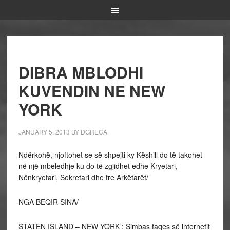
DIBRA MBLODHI
KUVENDIN NE NEW
YORK
JANUARY 5, 2013
BY
DGRECA
Ndërkohë, njoftohet se së shpejti ky Këshill do të takohet
në një mbeledhje ku do të zgjidhet edhe Kryetari,
Nënkryetari, Sekretari dhe tre Arkëtarët/
NGA BEQIR SINA/
STATEN ISLAND – NEW YORK : Simbas faqes së internetit