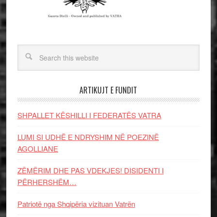
ARTIKUJT E FUNDIT
SHPALLET KËSHILLI I FEDERATËS VATRA
LUMI SI UDHË E NDRYSHIM NË POEZINË
AGOLLIANE
ZËMËRIM DHE PAS VDEKJES! DISIDENTI I
PËRHERSHËM…
Patriotë nga Shqipëria vizituan Vatrën