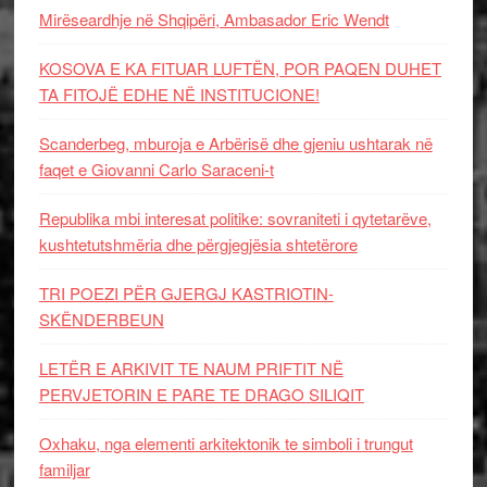
Mirëseardhje në Shqipëri, Ambasador Eric Wendt
KOSOVA E KA FITUAR LUFTËN, POR PAQEN DUHET
TA FITOJË EDHE NË INSTITUCIONE!
Scanderbeg, mburoja e Arbërisë dhe gjeniu ushtarak në
faqet e Giovanni Carlo Saraceni-t
Republika mbi interesat politike: sovraniteti i qytetarëve,
kushtetutshmëria dhe përgjegjësia shtetërore
TRI POEZI PËR GJERGJ KASTRIOTIN-
SKËNDERBEUN
LETËR E ARKIVIT TE NAUM PRIFTIT NË
PERVJETORIN E PARE TE DRAGO SILIQIT
Oxhaku, nga elementi arkitektonik te simboli i trungut
familjar