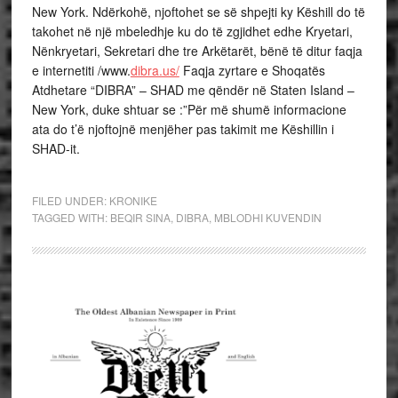
New York. Ndërkohë, njoftohet se së shpejti ky Këshill do të
takohet në një mbeledhje ku do të zgjidhet edhe Kryetari,
Nënkryetari, Sekretari dhe tre Arkëtarët, bënë të ditur faqja
e internetiti /www.
dibra.us/
Faqja zyrtare e Shoqatës
Atdhetare “DIBRA” – SHAD me qëndër në Staten Island –
New York, duke shtuar se :”Për më shumë informacione
ata do t’ë njoftojnë menjëher pas takimit me Këshillin i
SHAD-it.
FILED UNDER:
KRONIKE
TAGGED WITH:
BEQIR SINA
,
DIBRA
,
MBLODHI KUVENDIN