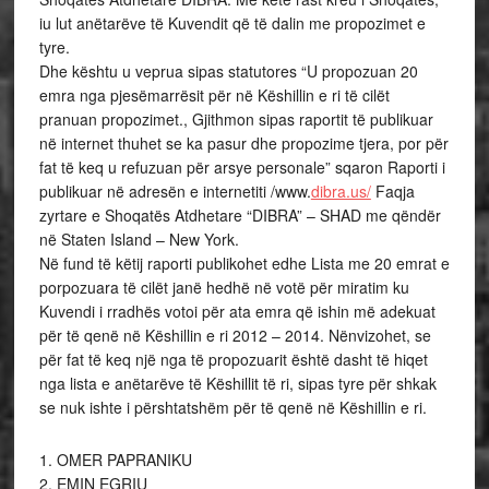
iu lut anëtarëve të Kuvendit që të dalin me propozimet e
tyre.
Dhe kështu u veprua sipas statutores “U propozuan 20
emra nga pjesëmarrësit për në Këshillin e ri të cilët
pranuan propozimet., Gjithmon sipas raportit të publikuar
në internet thuhet se ka pasur dhe propozime tjera, por për
fat të keq u refuzuan për arsye personale” sqaron Raporti i
publikuar në adresën e internetiti /www.
dibra.us/
Faqja
zyrtare e Shoqatës Atdhetare “DIBRA” – SHAD me qëndër
në Staten Island – New York.
Në fund të këtij raporti publikohet edhe Lista me 20 emrat e
porpozuara të cilët janë hedhë në votë për miratim ku
Kuvendi i rradhës votoi për ata emra që ishin më adekuat
për të qenë në Këshillin e ri 2012 – 2014. Nënvizohet, se
për fat të keq një nga të propozuarit është dasht të hiqet
nga lista e anëtarëve të Këshillit të ri, sipas tyre për shkak
se nuk ishte i përshtatshëm për të qenë në Këshillin e ri.
1. OMER PAPRANIKU
2. EMIN EGRIU