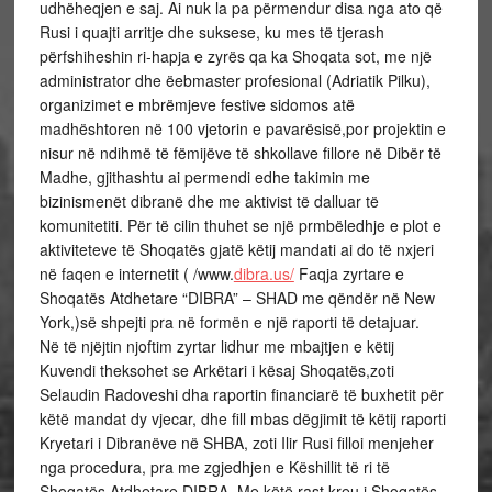
udhëheqjen e saj. Ai nuk la pa përmendur disa nga ato që
Rusi i quajti arritje dhe suksese, ku mes të tjerash
përfshiheshin ri-hapja e zyrës qa ka Shoqata sot, me një
administrator dhe ëebmaster profesional (Adriatik Pilku),
organizimet e mbrëmjeve festive sidomos atë
madhështoren në 100 vjetorin e pavarësisë,por projektin e
nisur në ndihmë të fëmijëve të shkollave fillore në Dibër të
Madhe, gjithashtu ai permendi edhe takimin me
bizinismenët dibranë dhe me aktivist të dalluar të
komunitetiti. Për të cilin thuhet se një prmbëledhje e plot e
aktiviteteve të Shoqatës gjatë këtij mandati ai do të nxjeri
në faqen e internetit ( /www.
dibra.us/
Faqja zyrtare e
Shoqatës Atdhetare “DIBRA” – SHAD me qëndër në New
York,)së shpejti pra në formën e një raporti të detajuar.
Në të njëjtin njoftim zyrtar lidhur me mbajtjen e këtij
Kuvendi theksohet se Arkëtari i kësaj Shoqatës,zoti
Selaudin Radoveshi dha raportin financiarë të buxhetit për
këtë mandat dy vjecar, dhe fill mbas dëgjimit të këtij raporti
Kryetari i Dibranëve në SHBA, zoti Ilir Rusi filloi menjeher
nga procedura, pra me zgjedhjen e Këshillit të ri të
Shoqatës Atdhetare DIBRA. Me këtë rast kreu i Shoqatës,