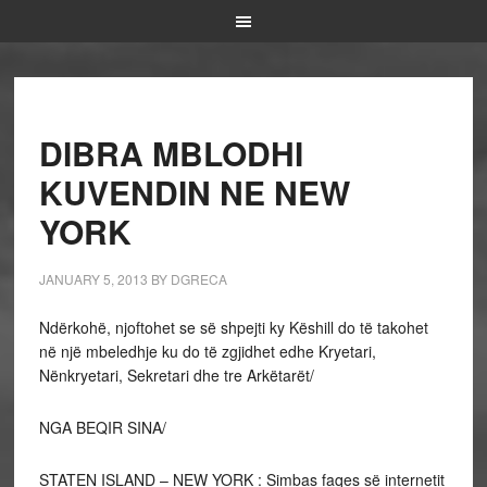
DIBRA MBLODHI
KUVENDIN NE NEW
YORK
JANUARY 5, 2013
BY
DGRECA
Ndërkohë, njoftohet se së shpejti ky Këshill do të takohet
në një mbeledhje ku do të zgjidhet edhe Kryetari,
Nënkryetari, Sekretari dhe tre Arkëtarët/
NGA BEQIR SINA/
STATEN ISLAND – NEW YORK : Simbas faqes së internetit