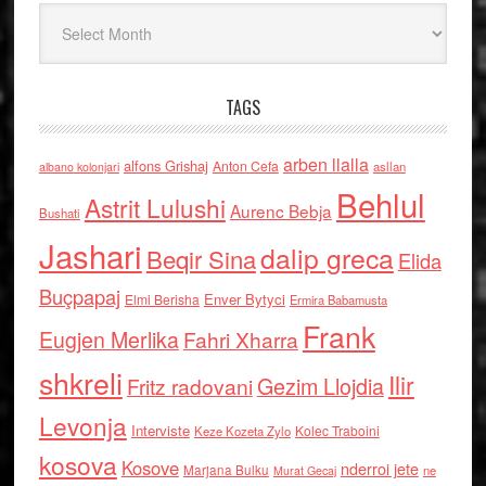
Arkiv
TAGS
arben llalla
alfons Grishaj
Anton Cefa
asllan
albano kolonjari
Behlul
Astrit Lulushi
Aurenc Bebja
Bushati
Jashari
dalip greca
Beqir Sina
Elida
Buçpapaj
Enver Bytyci
Elmi Berisha
Ermira Babamusta
Frank
Eugjen Merlika
Fahri Xharra
shkreli
Ilir
Gezim Llojdia
Fritz radovani
Levonja
Interviste
Kolec Traboini
Keze Kozeta Zylo
kosova
Kosove
nderroi jete
Marjana Bulku
ne
Murat Gecaj