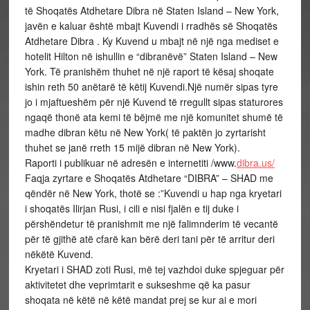
të Shoqatës Atdhetare Dibra në Staten Island – New York,
javën e kaluar është mbajt Kuvendi i rradhës së Shoqatës
Atdhetare Dibra . Ky Kuvend u mbajt në një nga mediset e
hotelit Hilton në ishullin e “dibranëvë” Staten Island – New
York. Të pranishëm thuhet në një raport të kësaj shoqate
ishin reth 50 anëtarë të këtij Kuvendi.Një numër sipas tyre
jo i mjaftueshëm për një Kuvend të rregullt sipas staturores
ngaqë thonë ata kemi të bëjmë me një komunitet shumë të
madhe dibran këtu në New York( të paktën jo zyrtarisht
thuhet se janë rreth 15 mijë dibran në New York).
Raporti i publikuar në adresën e internetiti /www.
dibra.us/
Faqja zyrtare e Shoqatës Atdhetare “DIBRA” – SHAD me
qëndër në New York, thotë se :”Kuvendi u hap nga kryetari
i shoqatës Ilirjan Rusi, i cili e nisi fjalën e tij duke i
përshëndetur të pranishmit me një falimnderim të vecantë
për të gjithë atë cfarë kan bërë deri tani për të arritur deri
nëkëtë Kuvend.
Kryetari i SHAD zoti Rusi, më tej vazhdoi duke spjeguar për
aktivitetet dhe veprimtarit e sukseshme që ka pasur
shoqata në këtë në këtë mandat prej se kur ai e mori