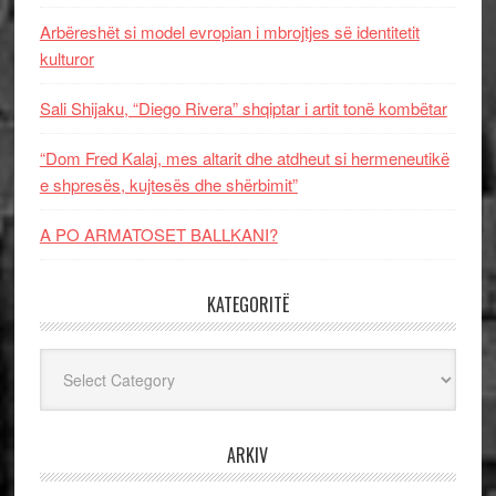
Arbëreshët si model evropian i mbrojtjes së identitetit
kulturor
Sali Shijaku, “Diego Rivera” shqiptar i artit tonë kombëtar
“Dom Fred Kalaj, mes altarit dhe atdheut si hermeneutikë
e shpresës, kujtesës dhe shërbimit”
A PO ARMATOSET BALLKANI?
KATEGORITË
Kategoritë
ARKIV