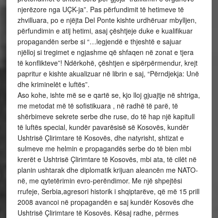
njerëzore nga UÇK-ja”. Pas përfundimit të hetimeve të
zhvilluara, po e njëjta Del Ponte kishte urdhëruar mbylljen,
përfundimin e atij hetimi, asaj çështjeje duke e kualifikuar
propagandën serbe si “…legjendë e thjeshtë e sajuar
njëlloj si tregimet e ngjashme që shfaqen në zonat e tjera
të konflikteve”! Ndërkohë, çështjen e sipërpërmendur, krejt
papritur e kishte akualizuar në librin e saj, “Përndjekja: Unë
dhe kriminelët e luftës”.
Aso kohe, ishte më se e qartë se, kjo lloj gjuajtje në shtriga,
me metodat më të sofistikuara , në radhë të parë, të
shërbimeve sekrete serbe dhe ruse, do të hap një kapitull
të luftës special, kundër pavarësisë së Kosovës, kundër
Ushtrisë Çlirimtare të Kosovës, dhe natyrisht, shtizat e
sulmeve me helmin e propagandës serbe do të bien mbi
krerët e Ushtrisë Çlirimtare të Kosovës, mbi ata, të cilët në
planin ushtarak dhe diplomatik krijuan aleancën me NATO-
në, me qytetërimin evro-perëndimor. Me një shpejtësi
rrufeje, Serbia,agresori historik i shqiptarëve, që më 15 prill
2008 avancoi në propagandën e saj kundër Kosovës dhe
Ushtrisë Çlirimtare të Kosovës. Kësaj radhe, përmes