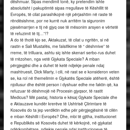
dëshmuar. Sipas mendimit tonë, ky pretendim ishte
absolutisht i pakuptimtë sipas rregullave të Këshillit të
Evropës, të cilat parashikojnë një përjashtim në raste të
rëndësishme, por ne kurrë nuk arritëm ta siguronim
pjesëmarrjen e tij në gjyq ose të mësonim arsyen e vërtetë
të refuzimit të tij…”!?
A do të thotë kjo se, Aktakuzat, të cilat u ngritën, si në
rastin e Sali Mustafës, me falsifikime të “ dëshmive” të
rreme, të trilluara, ashtu siç ishte skenari serbo-rus duhet
të rrëzohen, nga vetë Gjykata Speciale? A mban
përgjegjësi dhe a duhet të ketë ndjekje penale ndaj
mashtruesit, Dick Marty, i cili, në rast se e konsideron veten
se, ka rol në themelimin e Gjykatës Speciale atëherë, është
njollusur dhe është person i dyshuar edhe me faktin që, ka
refuzuar të dëshmojë në Procesin gjyqsor, të rastit
Medicus? Më pastaj, historia e kësaj Gjykate Speciale dhe
e Aktauzave kundër krerëve të Ushtrisë Çlirimtare të
Kosovës do ta jep verdiktin edhe për përgjegjësinë të cilën
e mban Këshilli i Evropës? Dhe, mbi të gjitha, institucionet
e Republikës së Kosovës duhet të kërkojnë, në gjykatat
ndërkombëtare, ndjekje penale ndaj institucioneve të