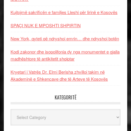
Kujtojmë sakrificën e familjes Lleshi për lirinë e Kosovës
SPAÇI NUK E MPOSHTI SHPIRTIN
New York, qyteti që ndryshoi emrin… dhe ndryshoi botën
Kodi zakonor dhe isopolifonia dy nga monumentet e gjalla
madhështore të antikitetit shqiptar
Kryetari i Vatrës Dr. Elmi Berisha zhvilloi takim në
Akademinë e Shkencave dhe të Arteve të Kosovës
KATEGORITË
Kategoritë