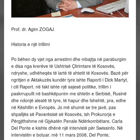
Prof. dr. Agim ZOGAJ
Historia e një trillimi
Po bëhen dy vjet nga arrestimi dhe mbajtja në paraburgim
e disa nga krerëve të Ushtrisë Çlirimtare të Kosovës,
ndryshe, udhëheqës të lartë të shtetit të Kosovës. Bazë për
ngritjen e Aktakuzës kundër tyre ishte Raporti i Dick Martyt,
i cili Raport. në fakt ishte një sajesë politike, trillim i
paskrrupullt në bashkëpunim me shtetin e Serbisë, Rusinë
dhe ndonjë aleatë të tyre, të hapur dhe fshehtë, pra, edhe
në Këshillin e Evropës. Jo më shumë se tre javë, pas
shpalljës së Pavarësisë së Kosovës, ish Prokurorja e
Përgjithshme në Gjykatën Penale Ndërkombëtare, Carla
Del Ponte e kishte dhënë një intervistë për Swissinfo. Në
intervistën e botuar. më 11 mars 2008, Del Ponte,