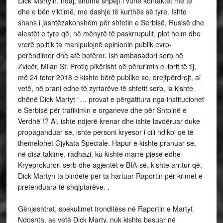
Dick Martyin, ndaj, shumë shpejt i vunë kontaktet me te
dhe e bën viktimë, me dashje të kurthës së tyre. Ishte
shans i jashtëzakonshëm për shtetin e Serbisë, Rusisë dhe
aleatët e tyre që, në mënyrë të paskrrupullt, plot helm dhe
vrerë politik ta manipulojnë opinionin publik evro-
perëndimor dhe atë botëror. Ish ambasadori serb në
Zvicër, Milan St. Protiç pikërisht në përurimin e librit të tij,
më 24 tetor 2018 e kishte bërë publike se, drejtpërdrejt, ai
vetë, në prani edhe të zyrtarëve të shtetit serb, ia kishte
dhënë Dick Martyt “… provat e përgatitura nga institucionet
e Serbisë për trafikimin e organeve dhe për Shtpinë e
Verdhë”!? Ai, ishte ndjerë krenar dhe ishte lavdëruar duke
propaganduar se, ishte personi kryesor i cili ndikoi që të
themelohet Gjykata Speciale. Hapur e kishte pranuar se,
në disa takime, radhazi, ku kishte marrë pjesë edhe
Kryeprokurori serb dhe agjentët e BIA-së, kishte arritur që,
Dick Martyn ta bindëte për ta hartuar Raportin për krimet e
pretenduara të shqiptarëve. ,
Gënjeshtrat, spekulimet tronditëse në Raportin e Martyt
Ndoshta, as vetë Dick Marty, nuk kishte besuar në