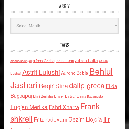
ARKIV
Arkiv
TAGS
arben llalla
alfons Grishaj
Anton Cefa
asllan
albano kolonjari
Behlul
Astrit Lulushi
Aurenc Bebja
Bushati
Jashari
dalip greca
Beqir Sina
Elida
Buçpapaj
Enver Bytyci
Elmi Berisha
Ermira Babamusta
Frank
Eugjen Merlika
Fahri Xharra
shkreli
Ilir
Gezim Llojdia
Fritz radovani