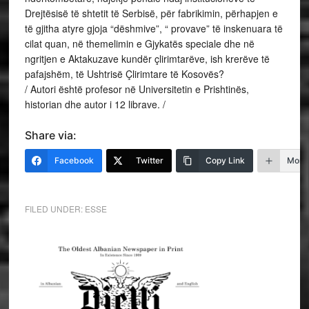
Drejtësisë të shtetit të Serbisë, për fabrikimin, përhapjen e
të gjitha atyre gjoja “dëshmive”, “ provave” të inskenuara të
cilat quan, në themelimin e Gjykatës speciale dhe në
ngritjen e Aktakuzave kundër çlirimtarëve, ish krerëve të
pafajshëm, të Ushtrisë Çlirimtare të Kosovës?
/ Autori është profesor në Universitetin e Prishtinës,
historian dhe autor i 12 librave. /
Share via:
Facebook
Twitter
Copy Link
More
FILED UNDER:
ESSE