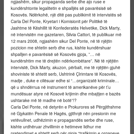
ngjashëm, sikur propaganda serbe dhe ajo ruse e
kundërshtonte legalitetin e shpalljës së pavarësisë së
Kosovës. Ndërkohë, një ditë pas publikimit të intervistës së
Carla Del Ponte, Kryetari i Komisionit për Politikë të
Jashtme të Këshillit të Konfederatës Helvetike, Dick Marty,
në intervistën me gazetaren, Silvia Cattori, të publikuar më
12 mars 2008, ngjashëm sikur Del Ponte, në të njëjtin
pozicion me shtetin serb dhe rus, kishte kundërshuar
shpalljen e pavarësisë së Kosovës gjoja, ”… në
kundërshtim me të drejtën ndërkombëtare”. Në të njëjtën
intervistë, Dick Marty, akuzon, përbalt, me të njëjtën gjuhë
shoviniste të shtetit serb, Ushtrinë Çlrimtare të Kosovës,
madje , duke e cilësuar edhe si “…organizatë kriminale…
që u shndërrua në instrument të amerikanëve për t’u
mundësuar atyre në Kosovë krijimin dhe mbajtjen e bazës
ushtarake më të madhe në botë”!?
Carla Del Ponte, në detyrën e Prokurores së Përgjithshme
në Gjykatën Penale të Hagës, gjithnjë nën presionin me
vetëvullnet, udhëzimin e propagandës serbe dhe ruse,
kishte urdhëruar zhvillimin e hetimeve lidhur me
pretendimet e shtetit serb për gjoja “trafikimin e organeve