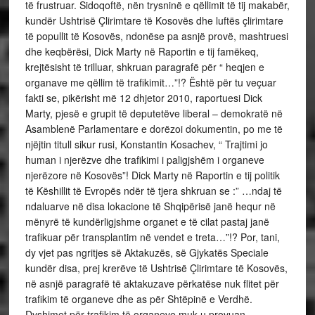
të frustruar. Sidoqoftë, nën trysninë e qëllimit të tij makabër,
kundër Ushtrisë Çlirimtare të Kosovës dhe luftës çlirimtare
të popullit të Kosovës, ndonëse pa asnjë provë, mashtruesi
dhe keqbërësi, Dick Marty në Raportin e tij famëkeq,
krejtësisht të trilluar, shkruan paragrafë për “ heqjen e
organave me qëllim të trafikimit…”!? Është për tu veçuar
fakti se, pikërisht më 12 dhjetor 2010, raportuesi Dick
Marty, pjesë e grupit të deputetëve liberal – demokratë në
Asamblenë Parlamentare e dorëzoi dokumentin, po me të
njëjtin titull sikur rusi, Konstantin Kosachev, “ Trajtimi jo
human i njerëzve dhe trafikimi i paligjshëm i organeve
njerëzore në Kosovës”! Dick Marty në Raportin e tij politik
të Këshillit të Evropës ndër të tjera shkruan se :” …ndaj të
ndaluarve në disa lokacione të Shqipërisë janë hequr në
mënyrë të kundërligjshme organet e të cilat pastaj janë
trafikuar për transplantim në vendet e treta…”!? Por, tani,
dy vjet pas ngritjes së Aktakuzës, së Gjykatës Speciale
kundër disa, prej krerëve të Ushtrisë Çlirimtare të Kosovës,
në asnjë paragrafë të aktakuzave përkatëse nuk flitet për
trafikim të organeve dhe as për Shtëpinë e Verdhë.
Dyshimet për trafikim të organeve muk u provuan