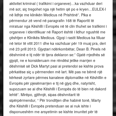
aktivitet kriminal ( trafikimi i organeve)…ka vazhduar deri
më sot, siç tregohet nga një hetim që po e kryen…EULEX-I
në lidhje me klinikën Medicus në Prishtinë”. Pika e
përmendur zë vend në paragrafin 168 të Raportit të
miratuar nga Këshilli i Evropës në të clin thuhet se trafikimi i
organeve i identifikuar në Raport është i lidhur ngushtë me
çështjen e Klinikës Medicus. Gjyqi i rastit Medicus ka filluar
në tetor të vitit 2011 dhe ka vazhduar për 19 muaj pra, deri
më 23 prill 2013. Gjyqtari ndërkombëtar, Dean B. Pinels në
dëshminë e tij ndër të tjera deklaron se:” Gjatë rrjedhës së
gjyqit, ne e konsideruam me rëndësi jetike marrjen e
dëshmisë së Dick Martyt pasi ai pretendoi se kishte prova
përkatëse siç u përmenden më lart. Më pas ne bëmë një
kërkesë zyrtare përmes kanaleve diplomatike në Këshillin e
Evropës për pjesëmarrjen e tij në gjyq dhe, natyrisht,
supozuam se ai dhe Këshilli i Evropës do të bien në dakord
lehtë”. Mirëpo, gjithnjë, sipas dëshmitarit të
sipërpërmendur, “ Për tronditjen dhe habinë tonë, Marty
dhe Këshilli i Evropës pretenduan se ai nuk ishte i
disponueshëm me arsyetimin se kishte imunitet për të