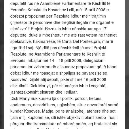
deputetit rus në Asamblenë Parlamentare të Këshillit të
Evropës, Konstantin Kosachev i cili, më 15 prill 2008 e
dorëzoi propozimin për Rezolutë lidhur me “ trajtimin
çnjerëzor të personave dhe tregtisë ilegale me organet e
njerëzve”? Projekt-Rezoluta ishte nënshkruar nga 17
deputetë, duke u mbështetur me atë rast vetëm në thëniet
spekulative, hakmarrëse, të Carla Del Pontes,pra, marrë
nga libri i saj. Një ditë pas nënshkrimit të asaj Projekt-
Rezolute, në Asamblenë Parlamentare të Këshillit të
Evropës, mbajtur më 14 – 18 prill 2008, delegacioni
parlamentar zvicerran dh ai suedez propozuan që të hapet
debat lidhur me “pasojat e shpalljes së pavarësisë së
Kosovës”. Gjatë atij debati, pikërisht më 16 prill 2008
diskutimi i Dick Martyt, për shumëçka ishte i veçantë,
jashtëzakonisht ekstrem dhe i trilluar.
Dick Marty nuk kurseu fjalor politik, policor, hetues,
anatemues, deskriditues, ngjashëm, sikur qeveritarët serbë
kundër Kosovës. Madje, po të analizohej, atëherë dhe sot
fjala e tij, kuptohet se, cili ishte objektivi i planit serbo- rus, i
përçuar dhe transmetuar në mbarë botën, aq brutalisht siç