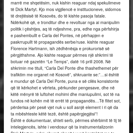
marrë me shqetësim, nuk kishin reaguar ndaj spekulimeve
të Dick Martyt. Kjo mos vigjilencë e institucioneve, sidomos
të drejtësisë të Kosovës, do të kishte pasoja fatale.
Ndërkohë që, e tronditur dhe e revoltuar nga ai manipulim
politik i çështjes, aq të ndjeshme, pra, edhe nga përfshirja
e pashembullt e Carla del Pontes, në përhapjen e
paskrrupullt të propagandës serbe/ruse. kishte reaguar
Florence Hartmann, ish zëdhënësja e prokurorisë së
përgjithshme. Ajo kishte reaguar përmes një shkrimi të
botuar në gazetën “Le Temps”, datë 16 prill 2008. Në
shkrimin me titull, “Carla Del Ponte dhe thashethemet për
trafiktim me organet në Kosovë”, shkruante se:”…si është
e mundur që Carla Del Ponte, puna e së cilës konsistonte
që të kërkohet e vërteta, përkunder pengesave, dhe në
këtë mënyrë të luftohet mohimi dhe maniupulimi, sot të na
fundos në kohën më të errët të propagandës…Të flitet sot,
përderisa për pesë vjet nuk u soll asnjë element i ri që da
ta mbështeste këtë tezë, është papërgjegjësi”!
Është e dokumentuar, shteti serb, përmes shërbimit të tij të
intelegjencës, ishte i vendosur që ta instrumentalizonin