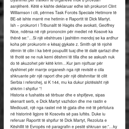
asnjëherë. Këtë e kishte deklaruar edhe ish prokurori Clint
Williamson i cili, përmes Task Forcës Speciale Hetimore të
BE-së ishte marrë me hetimin e Raportit të Dick Martyt.
Ish – prokurori i Tribunalit të Hagës dhe avokati, Geoffrey
Nice, ndërsa në një prononcim për mediet në Kosovë ka
thënë se:”…Si një vështrues i jashtëm mendoj se ka ardhur
koha për prokurorin e kësaj gjykate z. Smith që të njohë
dëmin të cilin i ka bërë poupullit tuaj dhe të dalë qartazi dhe
të thotë se ne nuk kemi dëshmi të tilla dhe se askush nuk
do të akuzohet për këtë krim…Kur jam njoftuar për
dyshimet për marrje organesh nga një revistë e cila
shkruante për një raport dhe për një dëshmitar të cilit
Serbia i referohej, si K 144, mu ka dukur plotësisht një
shkrim i shpifur ”!
Historia e fushatës së tërbuar dhe e shpifjeve, sipas
skenarit serb, e Dick Martyt vazhdon dhe me rastin e
Medicusit, një nga rastet më të gjata dhe më të përfolura
në historinë ligjore të Kosovës së pas luftës. Duke iu
referuar Raportit të shpifur të Dick Martyt, Rezoluta e
Këshillit të Evropës në paragrafin e pestë shkruan se:”…ky