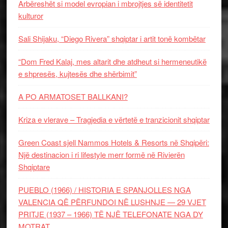
Arbëreshët si model evropian i mbrojtjes së identitetit
kulturor
Sali Shijaku, “Diego Rivera” shqiptar i artit tonë kombëtar
“Dom Fred Kalaj, mes altarit dhe atdheut si hermeneutikë
e shpresës, kujtesës dhe shërbimit”
A PO ARMATOSET BALLKANI?
Kriza e vlerave – Tragjedia e vërtetë e tranzicionit shqiptar
Green Coast sjell Nammos Hotels & Resorts në Shqipëri:
Një destinacion i ri lifestyle merr formë në Rivierën
Shqiptare
PUEBLO (1966) / HISTORIA E SPANJOLLES NGA
VALENCIA QË PËRFUNDOI NË LUSHNJE — 29 VJET
PRITJE (1937 – 1966) TË NJË TELEFONATE NGA DY
MOTRAT