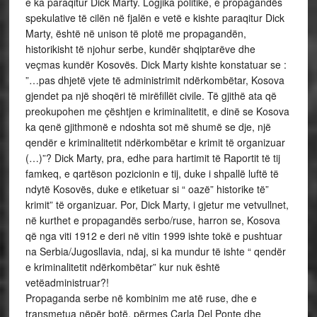
e ka paraqitur Dick Marty. Logjika politike, e propagandës
spekulative të cilën në fjalën e vetë e kishte paraqitur Dick
Marty, është në unison të plotë me propagandën,
historikisht të njohur serbe, kundër shqiptarëve dhe
veçmas kundër Kosovës. Dick Marty kishte konstatuar se :
”…pas dhjetë vjete të administrimit ndërkombëtar, Kosova
gjendet pa një shoqëri të mirëfillët civile. Të gjithë ata që
preokupohen me çështjen e kriminalitetit, e dinë se Kosova
ka qenë gjithmonë e ndoshta sot më shumë se dje, një
qendër e kriminalitetit ndërkombëtar e krimit të organizuar
(…)”? Dick Marty, pra, edhe para hartimit të Raportit të tij
famkeq, e qartëson pozicionin e tij, duke i shpallë luftë të
ndytë Kosovës, duke e etiketuar si “ oazë” historike të”
krimit” të organizuar. Por, Dick Marty, i gjetur me vetvullnet,
në kurthet e propagandës serbo/ruse, harron se, Kosova
që nga viti 1912 e deri në vitin 1999 ishte tokë e pushtuar
na Serbia/Jugosllavia, ndaj, si ka mundur të ishte “ qendër
e kriminalitetit ndërkombëtar” kur nuk është
vetëadministruar?!
Propaganda serbe në kombinim me atë ruse, dhe e
transmetua nëpër botë, përmes Carla Del Ponte dhe