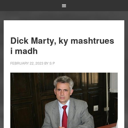
Dick Marty, ky mashtrues
i madh
FEBRUARY 22, 2023
BY
S P