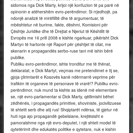
sidomos nga Dick Marty, krijoi një konfuzion të pa parë në
opinonin e atëhershëm evro-perëndimor. Si rrjedhojë, pa
ndonjë analizë të mirëfilltë dhe të argumentuar, të
mbështetur në burime, fakte, dëshmi, Komisioni për
Çështje Juridike dhe të Drejtat e Njeriut të Këshillit të
Evropës me 16 prill 2008 e kishte ngarkuar, pikërisht Dick
Martyn të hartonte një Raport për çështjet të cilat, me
skenarin e propagandës serbo-ruse tani më ishin bërë
publike.
Publiku evro-perëndimor, ishte tronditur me të thënat,
deklaratat, e Dick Martyt, veçmas me pretendimet e tij se,
gjoja çlirimtarët e Kosovës kanë ndërmarrë veprime për
trafikim të organeve të personave të vrarë!? Publiku evro-
perëndimor, nuk mund ta kishte as idenë më elementare
se, një evro-parlamentar si Dick Marty, qëllimisht bëhet
zëdhënës, i propagandës primitive, shoviniste, jocivilizuese
të shtetit serb dhe atij rus! Shqiptarët ndërsa, të gjetur në
huti nga ajo propagandë gebelsiane, krejtësisht e
pamoralshme nga një evro-deputet, i një shteti model të
qytetërimit dhe edukatës politike e qytetare, nuk e kishin