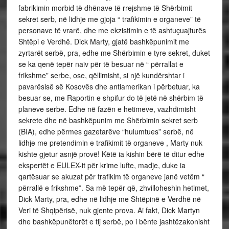
fabrikimin morbid të dhënave të rrejshme të Shërbimit
sekret serb, në lidhje me gjoja “ trafikimin e organeve” të
personave të vrarë, dhe me ekzistimin e të ashtuçuajturës
Shtëpi e Verdhë. Dick Marty, gjatë bashkëpunimit me
zyrtarët serbë, pra, edhe me Shërbimin e tyre sekret, duket
se ka qenë tepër naiv për të besuar në “ përrallat e
frikshme” serbe, ose, qëllimisht, si një kundërshtar i
pavarësisë së Kosovës dhe antiamerikan i përbetuar, ka
besuar se, me Raportin e shpifur do të jetë në shërbim të
planeve serbe. Edhe në fazën e hetimeve, vazhdimisht
sekrete dhe në bashkëpunim me Shërbimin sekret serb
(BIA), edhe përmes gazetarëve “hulumtues” serbë, në
lidhje me pretendimin e trafikimit të organeve , Marty nuk
kishte gjetur asnjë provë! Këtë ia kishin bërë të ditur edhe
ekspertët e EULEX-it për krime lufte, madje, duke ia
qartësuar se akuzat për trafikim të organeve janë vetëm “
përrallë e frikshme”. Sa më tepër që, zhvilloheshin hetimet,
Dick Marty, pra, edhe në lidhje me Shtëpinë e Verdhë në
Veri të Shqipërisë, nuk gjente prova. Ai fakt, Dick Martyn
dhe bashkëpunëtorët e tij serbë, po i bënte jashtëzakonisht