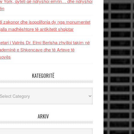
 York, qyteti që ndryshoi emrin… dhe ndryshoi
ën
i zakonor dhe isopolifonia dy nga monumentet
jalla madhështore të antikitetit shqiptar
etari i Vatrës Dr. Elmi Berisha zhvilloi takim në
deminë e Shkencave dhe të Arteve të
sovës
KATEGORITË
egoritë
ARKIV
iv