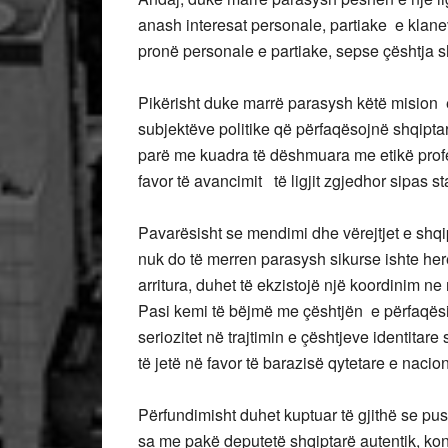
anash interesat personale, partiake e klane
pronë personale e partiake, sepse çështja sh
Pikërisht duke marrë parasysh këtë mision ë
subjektëve politike që përfaqësojnë shqiptarë
parë me kuadra të dëshmuara me etikë prof
favor të avancimit të ligjit zgjedhor sipas
Pavarësisht se mendimi dhe vërejtjet e shqi
nuk do të merren parasysh sikurse ishte herë
arritura, duhet të ekzistojë një koordinim n
Pasi kemi të bëjmë me çështjën e përfaqësi
seriozitet në trajtimin e çështjeve identitar
të jetë në favor të barazisë qytetare e nac
Përfundimisht duhet kuptuar të gjithë se push
sa me pakë deputetë shqiptarë autentik, ko