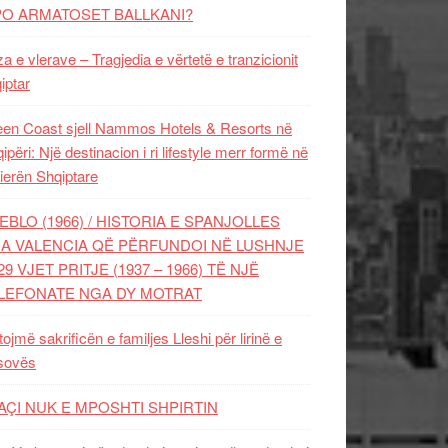
PO ARMATOSET BALLKANI?
za e vlerave – Tragjedia e vërtetë e tranzicionit
iptar
en Coast sjell Nammos Hotels & Resorts në
ipëri: Një destinacion i ri lifestyle merr formë në
ierën Shqiptare
EBLO (1966) / HISTORIA E SPANJOLLES
A VALENCIA QË PËRFUNDOI NË LUSHNJE
29 VJET PRITJE (1937 – 1966) TË NJË
LEFONATE NGA DY MOTRAT
tojmë sakrificën e familjes Lleshi për lirinë e
sovës
AÇI NUK E MPOSHTI SHPIRTIN