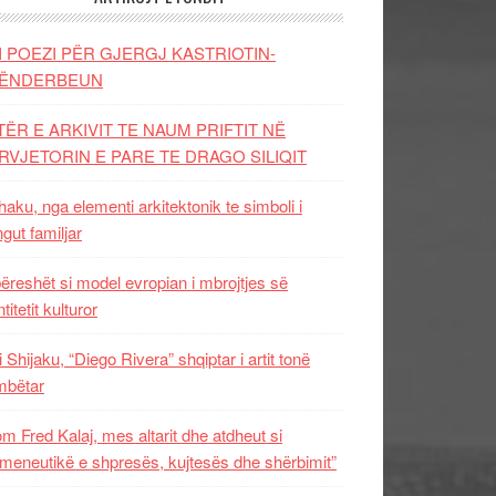
I POEZI PËR GJERGJ KASTRIOTIN-
ËNDERBEUN
TËR E ARKIVIT TE NAUM PRIFTIT NË
RVJETORIN E PARE TE DRAGO SILIQIT
aku, nga elementi arkitektonik te simboli i
ngut familjar
ëreshët si model evropian i mbrojtjes së
titetit kulturor
i Shijaku, “Diego Rivera” shqiptar i artit tonë
mbëtar
m Fred Kalaj, mes altarit dhe atdheut si
meneutikë e shpresës, kujtesës dhe shërbimit”