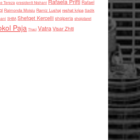
Rafaela Prifti
Rafael
e Tereza
presidenti Nishani
qi
Raimonda Moisiu
Ramiz Lushaj
reshat kripa
Sadik
Shefqet Kercelli
shqiperia
hani
shqiptaret
SHBA
kol Paja
Vatra
Visar Zhiti
Thaci