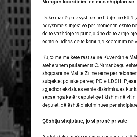
Mungon koordinimi në mes shqiptarëve
Duke marrë parasysh se në lidhje me këtë 
ndryshme subjektive për momentin është në p
do të vazhdojë të punojë dhe do të arrijë 
është e udhës që të kemi një koordinim ne ve
Kujtojmë me ketë rast se në Kuvendin e Malit
atëhershëm parlamentit G.Nimanbegu është m
shqiptare në Mal të Zi me temë për reformën 
subjektet politike përveç PD e LDSH. Pjesëmar
zgjedhor ekzistues është diskriminues kur k
sepse nga katër deputet që i kishim në viti
deputet, që është diskriminues për shqiptarë
Çështja shqiptare, jo si pronë private
Andaj, duke marrë parasysh peshën e një ligji