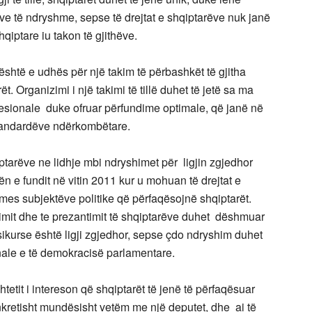
ve të ndryshme, sepse të drejtat e shqiptarëve nuk janë
qiptare iu takon të gjithëve.
shtë e udhës për një takim të përbashkët të gjitha
t. Organizimi i një takimi të tillë duhet të jetë sa ma
esionale duke ofruar përfundime optimale, që janë në
 standardëve ndërkombëtare.
ptarëve ne lidhje mbi ndryshimet për ligjin zgjedhor
n e fundit në vitin 2011 kur u mohuan të drejtat e
e mes subjektëve politike që përfaqësojnë shqiptarët.
mit dhe te prezantimit të shqiptarëve duhet dëshmuar
e sikurse është ligji zgjedhor, sepse çdo ndryshim duhet
ionale e të demokracisë parlamentare.
tetit i intereson që shqiptarët të jenë të përfaqësuar
nkretisht mundësisht vetëm me një deputet, dhe ai të