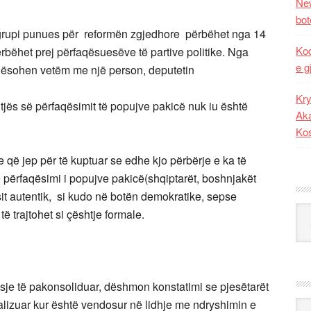
New
bot
 grupi punues për reformën zgjedhore përbëhet nga 14
Kod
rbëhet prej përfaqësuesëve të partive politike. Nga
e g
rfaqësohen vetëm me një person, deputetin
Kry
jës së përfaqësimit të popujve pakicë nuk iu është
Aka
Ko
e që jep për të kuptuar se edhe kjo përbërje e ka të
e përfaqësimi i popujve pakicë(shqiptarët, boshnjakët
it autentik, si kudo në botën demokratike, sepse
Kat
ë trajtohet si çështje formale.
sje të pakonsoliduar, dëshmon konstatimi se pjesëtarët
lizuar kur është vendosur në lidhje me ndryshimin e
Ark