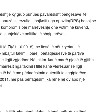
çështje ky grup punues pavarësisht pengesave të
auzë, si rezultat i bojkotit nga opozita(DPS) besoj se
një kompromis për marrëveshje dhe votim në kuvend,
t subjektëve politike të shqiptarëve.
 të Zi(31.10.2018) me ftesë të nënkryetarit të
bajtur takimi i parë i përfaqësuesve të partive
e ligjit zgjedhor. Në takim kanë marrë pjesë të gjitha
rësit nga takimi i tillë kanë vlerësuar se ligji
a të bëjë me përfaqësimin autentik te shqiptarëve,
n 2011, me pas përfaqësimi ka rënë në dy apo një
t.
 të tillë, shqiptarët duhet të jenë unik, duke lënë