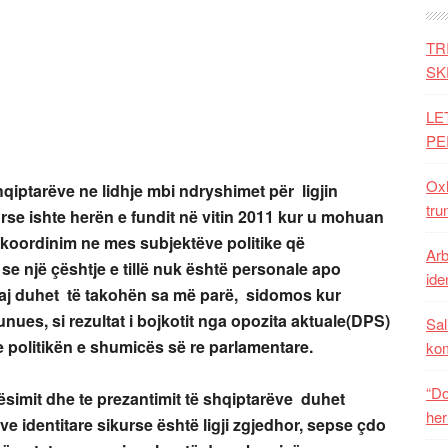
TR
SK
LE
PE
Oxh
qiptarëve ne lidhje mbi ndryshimet për ligjin
tru
se ishte herën e fundit në vitin 2011 kur u mohuan
një koordinim ne mes subjektëve politike që
Arb
e një çështje e tillë nuk është personale apo
iden
daj duhet të takohën sa më parë, sidomos kur
ues, si rezultat i bojkotit nga opozita aktuale(DPS)
Sal
 politikën e shumicës së re parlamentare.
ko
“Do
ësimit dhe te prezantimit të shqiptarëve duhet
her
ve identitare sikurse është ligji zgjedhor, sepse çdo