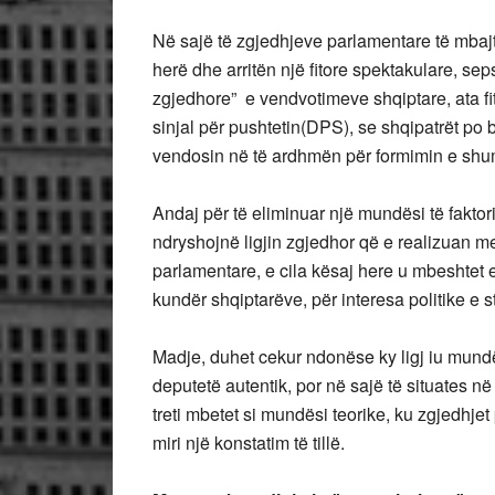
Në sajë të zgjedhjeve parlamentare të mbajt
herë dhe arritën një fitore spektakulare, se
zgjedhore” e vendvotimeve shqiptare, ata fi
sinjal për pushtetin(DPS), se shqipatrët 
vendosin në të ardhmën për formimin e shu
Andaj për të eliminuar një mundësi të fakto
ndryshojnë ligjin zgjedhor që e realizuan m
parlamentare, e cila kësaj here u mbeshtet 
kundër shqiptarëve, për interesa politike e s
Madje,
duhet cekur ndonëse ky ligj iu mun
deputetë autentik, por në sajë të situates në
treti mbetet si mundësi teorike, ku zgjedhj
miri një konstatim të tillë.