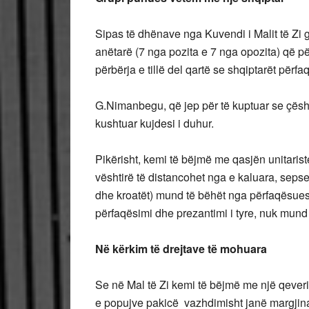
Sipas të dhënave nga Kuvendi i Malit të Zi
anëtarë (7 nga pozita e 7 nga opozita) që pë
përbërja e tillë del qartë se shqiptarët pë
G.Nimanbegu, që jep për të kuptuar se çësht
kushtuar kujdesi i duhur.
Pikërisht, kemi të bëjmë me qasjën unitarist
vështirë të distancohet nga e kaluara, seps
dhe kroatët) mund të bëhët nga përfaqësues
përfaqësimi dhe prezantimi i tyre, nuk mund t
Në kërkim të drejtave të mohuara
Se në Mal të Zi kemi të bëjmë me një qeveri
e popujve pakicë vazhdimisht janë margjina