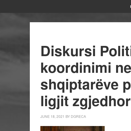
Diskursi Poli
koordinimi n
shqiptarëve 
ligjit zgjedhor
JUNE 18, 2021
BY
DGRECA