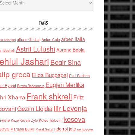
TAGS
arben llalla
alfons Grishaj
Anton Cefa
no kolonjari
Astrit Lulushi
Aurenc Bebja
an Bushati
ehlul Jashari
Beqir Sina
alip greca
Elida Buçpapaj
Elmi Berisha
Eugjen Merlika
er Bytyci
Ermira Babamusta
Frank shkreli
hri Xharra
Fritz
Ilir Levonja
Gezim Llojdia
dovani
kosova
rviste
Kolec Traboini
Keze Kozeta Zylo
sove
nderroi jete
Marjana Bulku
ne Kosove
Murat Gecaj