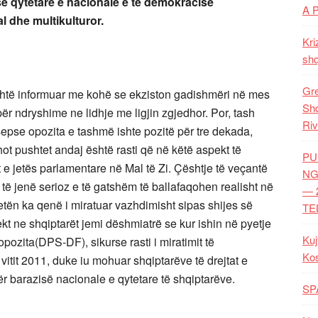
së qytetare e nacionale e të demokracisë
A 
l dhe multikulturor.
Kri
shq
Gre
është informuar me kohë se ekziston gadishmëri në mes
Shq
r ndryshime ne lidhje me ligjin zgjedhor. Por, tash
Riv
sepse opozita e tashmë ishte pozitë për tre dekada,
hot pushtet andaj është rasti që në këtë aspekt të
PU
t e jetës parlamentare në Mal të Zi. Çështje të veçantë
NG
 të jenë serioz e të gatshëm të ballafaqohen realisht në
— 
tetën ka qenë i miratuar vazhdimisht sipas shijes së
TE
 ne shqiptarët jemi dëshmiatrë se kur ishin në pyetje
Kuj
opozita(DPS-DF), sikurse rasti i miratimit të
Ko
vitit 2011, duke iu mohuar shqiptarëve të drejtat e
dër barazisë nacionale e qytetare të shqiptarëve.
SP