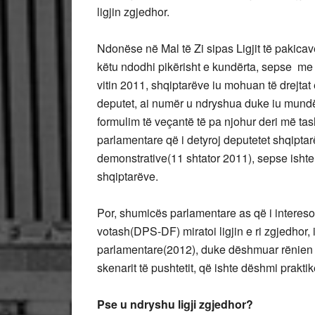
ligjin zgjedhor.
Ndonëse në Mal të Zi sipas Ligjit të pakicav
këtu ndodhi pikërisht e kundërta, sepse me r
vitin 2011, shqiptarëve iu mohuan të drejtat 
deputet, ai numër u ndryshua duke iu mundës
formulim të veçantë të pa njohur deri më tas
parlamentare që i detyroj deputetet shqipta
demonstrative(11 shtator 2011), sepse ishte
shqiptarëve.
Por, shumicës parlamentare as që i intereso
votash(DPS-DF) miratoi ligjin e ri zgjedhor, i 
parlamentare(2012), duke dëshmuar rënien e
skenarit të pushtetit, që ishte dëshmi praktik
Pse u ndryshu ligji zgjedhor?