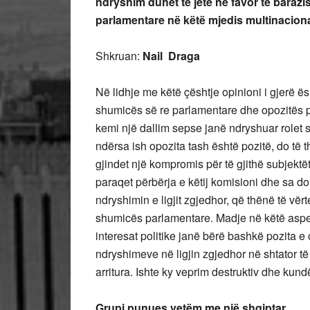
ndryshim duhet të jetë në favor të barazi
parlamentare në këtë mjedis multinaciona
Shkruan:
Nail Draga
Në lidhje me këtë çështje opinioni i gjerë 
shumicës së re parlamentare dhe opozitës pë
kemi një dallim sepse janë ndryshuar rolet 
ndërsa ish opozita tash është pozitë, do të t
gjindet një kompromis për të gjithë subjektë
paraqet përbërja e këtij komisioni dhe sa do
ndryshimin e ligjit zgjedhor, që thënë të vër
shumicës parlamentare. Madje në këtë aspekt
interesat politike janë bërë bashkë pozita e 
ndryshimeve në ligjin zgjedhor në shtator të 
arritura. Ishte ky veprim destruktiv dhe kun
Grupi punues vetëm me një shqiptar