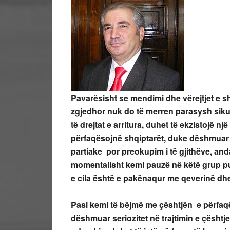
Pavarësisht se mendimi dhe vërejtjet e sh
zgjedhor nuk do të merren parasysh sikur
të drejtat e arritura, duhet të ekzistojë 
përfaqësojnë shqiptarët, duke dëshmuar s
partiake por preokupim i të gjithëve, an
momentalisht kemi pauzë në këtë grup pun
e cila është e pakënaqur me qeverinë dhe
Pasi kemi të bëjmë me çështjën e përfaq
dëshmuar seriozitet në trajtimin e çështje