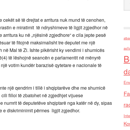
e cekët së të drejtat e arritura nuk mund të cenohen,
astin e miratimit të ndryshimeve të ligjit zgjedhor në
e arritura ku në „njësinë zgjedhore“ e cila jepte pesë
alba
uar të fitojnë maksimalisht tre deputet me një
asll
h në Mal të Zi. Ishte pikërisht ky vendimi i shumicës
B
rë(4) të lëshojnë seancën e parlamentit në mënyrë
 një votim kundër barazisë qytetare e nacionale të
d
Env
nte një qendrim i tillë i shqiptarëve dhe me shumicë
Fa
cili filloi të zbatohet në zgjedhjet vijuese
 numrit të deputetëve shqiptarë nga katër në dy, sipas
ra
e e diskriminimit përmes ligjit zgjedhor.
Inte
Ko