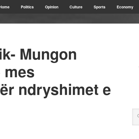
Home
Politics
Opinion
Culture
Sports
Economy
tik- Mungon
e mes
për ndryshimet e