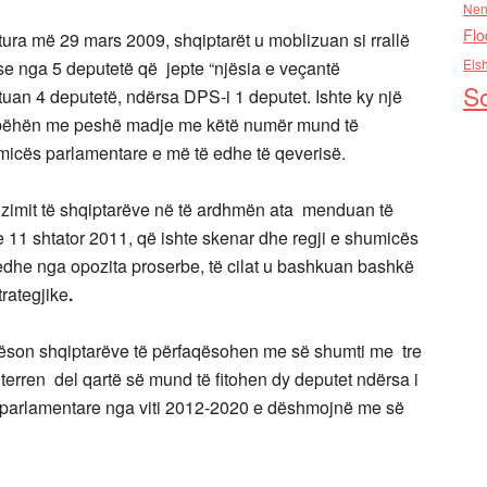
Nen
Flo
ura më 29 mars 2009, shqiptarët u moblizuan si rrallë
Els
pse nga 5 deputetë që jepte “njësia e veçantë
So
tuan 4 deputetë, ndërsa DPS-i 1 deputet. Ishte ky një
po bëhën me peshë madje me këtë numër mund të
micës parlamentare e më të edhe të qeverisë.
rizimit të shqiptarëve në të ardhmën ata menduan të
e 11 shtator 2011, që ishte skenar dhe regji e shumicës
edhe nga opozita proserbe, të cilat u bashkuan bashkë
trategjike
.
dëson shqiptarëve të përfaqësohen me së shumti me tre
 terren del qartë së mund të fitohen dy deputet ndërsa i
et parlamentare nga viti 2012-2020 e dëshmojnë me së