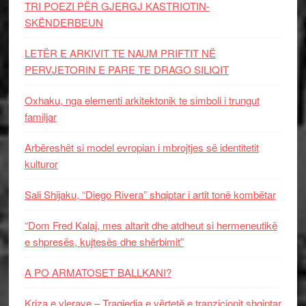
TRI POEZI PËR GJERGJ KASTRIOTIN-
SKËNDERBEUN
LETËR E ARKIVIT TE NAUM PRIFTIT NË
PERVJETORIN E PARE TE DRAGO SILIQIT
Oxhaku, nga elementi arkitektonik te simboli i trungut
familjar
Arbëreshët si model evropian i mbrojtjes së identitetit
kulturor
Sali Shijaku, “Diego Rivera” shqiptar i artit tonë kombëtar
“Dom Fred Kalaj, mes altarit dhe atdheut si hermeneutikë
e shpresës, kujtesës dhe shërbimit”
A PO ARMATOSET BALLKANI?
Kriza e vlerave – Tragjedia e vërtetë e tranzicionit shqiptar