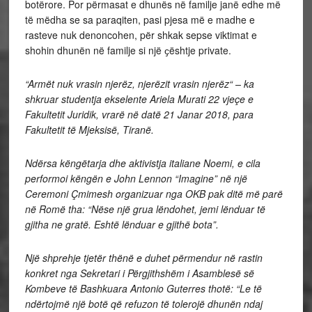
botërore. Por përmasat e dhunës në familje janë edhe më
të mëdha se sa paraqiten, pasi pjesa më e madhe e
rasteve nuk denoncohen, për shkak sepse viktimat e
shohin dhunën në familje si një ҫështje private.
“Armët nuk vrasin njerëz, njerëzit vrasin njerëz“ – ka
shkruar studentja ekselente Ariela Murati 22 vjeçe e
Fakultetit Juridik, vrarë në datë 21 Janar 2018, para
Fakultetit të Mjeksisë, Tiranë.
Ndërsa këngëtarja dhe aktivistja italiane Noemi, e cila
performoi këngën e John Lennon “Imagine” në një
Ceremoni Çmimesh organizuar nga OKB pak ditë më parë
në Romë tha: “Nëse një grua lëndohet, jemi lënduar të
gjitha ne gratë. Eshtë lënduar e gjithë bota”.
Një shprehje tjetër thënë e duhet përmendur në rastin
konkret nga Sekretari i Përgjithshëm i Asamblesë së
Kombeve të Bashkuara Antonio Guterres thotë: “Le të
ndërtojmë një botë që refuzon të tolerojë dhunën ndaj