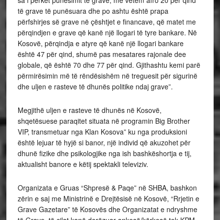
të grave të punësuara dhe po ashtu është prapa
përfshirjes së grave në çështjet e financave, që matet me
përqindjen e grave që kanë një llogari të tyre bankare. Në
Kosovë, përqindja e atyre që kanë një llogari bankare
është 47 për qind, shumë pas mesatares rajonale dee
globale, që është 70 dhe 77 për qind. Gjithashtu kemi parë
përmirësimin më të rëndësishëm në treguesit për sigurinë
dhe uljen e rasteve të dhunës politike ndaj grave”.
Megjithë uljen e rasteve të dhunës në Kosovë,
shqetësuese paraqitet situata në programin Big Brother
VIP, transmetuar nga Klan Kosova” ku nga produksioni
është lejuar të hyjë si banor, një individ që akuzohet për
dhunë fizike dhe psikologjike nga ish bashkëshortja e tij,
aktualisht banore e këtij spektakli televiziv.
Organizata e Gruas “Shpresë & Paqe” në SHBA, bashkon
zërin e saj me Ministrinë e Drejtësisë në Kosovë, “Rrjetin e
Grave Gazetare” të Kosovës dhe Organizatat e ndryshme
të Grave, të cilat kanë dorëzuar ankesë/kërkesë tek KPM