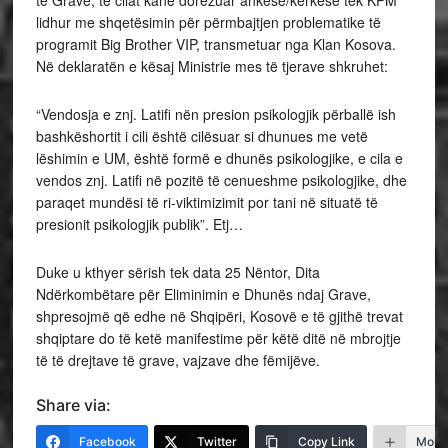
lidhur me shqetësimin për përmbajtjen problematike të
programit Big Brother VIP, transmetuar nga Klan Kosova.
Në deklaratën e kësaj Ministrie mes të tjerave shkruhet:
“Vendosja e znj. Latifi nën presion psikologjik përballë ish
bashkëshortit i cili është cilësuar si dhunues me vetë
lëshimin e UM, është formë e dhunës psikologjike, e cila e
vendos znj. Latifi në pozitë të cenueshme psikologjike, dhe
paraqet mundësi të ri-viktimizimit por tani në situatë të
presionit psikologjik publik”. Etj…
Duke u kthyer sërish tek data 25 Nëntor, Dita
Ndërkombëtare për Eliminimin e Dhunës ndaj Grave,
shpresojmë që edhe në Shqipëri, Kosovë e të gjithë trevat
shqiptare do të ketë manifestime për këtë ditë në mbrojtje
të të drejtave të grave, vajzave dhe fëmijëve.
Share via:
Facebook
Twitter
Copy Link
More