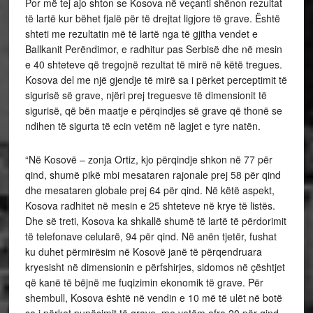
Por më tej ajo shton se Kosova në veçanti shënon rezultat
të lartë kur bëhet fjalë për të drejtat ligjore të grave. Është
shteti me rezultatin më të lartë nga të gjitha vendet e
Ballkanit Perëndimor, e radhitur pas Serbisë dhe në mesin
e 40 shteteve që tregojnë rezultat të mirë në këtë tregues.
Kosova del me një gjendje të mirë sa i përket perceptimit të
sigurisë së grave, njëri prej treguesve të dimensionit të
sigurisë, që bën maatje e përqindjes së grave që thonë se
ndihen të sigurta të ecin vetëm në lagjet e tyre natën.
“Në Kosovë – zonja Ortiz, kjo përqindje shkon në 77 për
qind, shumë pikë mbi mesataren rajonale prej 58 për qind
dhe mesataren globale prej 64 për qind. Në këtë aspekt,
Kosova radhitet në mesin e 25 shteteve në krye të listës.
Dhe së treti, Kosova ka shkallë shumë të lartë të përdorimit
të telefonave celularë, 94 për qind. Në anën tjetër, fushat
ku duhet përmirësim në Kosovë janë të përqendruara
kryesisht në dimensionin e përfshirjes, sidomos në çështjet
që kanë të bëjnë me fuqizimin ekonomik të grave. Për
shembull, Kosova është në vendin e 10 më të ulët në botë
sa i përket punësimit të grave, me vetëm afro 20 për qind