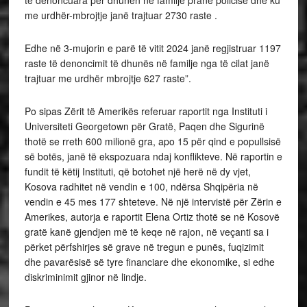
me urdhër-mbrojtje janë trajtuar 2730 raste .
Edhe në 3-mujorin e parë të vitit 2024 janë regjistruar 1197
raste të denoncimit të dhunës në familje nga të cilat janë
trajtuar me urdhër mbrojtje 627 raste”.
Po sipas Zërit të Amerikës referuar raportit nga Instituti i
Universiteti Georgetown për Gratë, Paqen dhe Sigurinë
thotë se rreth 600 milionë gra, apo 15 për qind e popullsisë
së botës, janë të ekspozuara ndaj konflikteve. Në raportin e
fundit të këtij Instituti, që botohet një herë në dy vjet,
Kosova radhitet në vendin e 100, ndërsa Shqipëria në
vendin e 45 mes 177 shteteve. Në një intervistë për Zërin e
Amerikes, autorja e raportit Elena Ortiz thotë se në Kosovë
gratë kanë gjendjen më të keqe në rajon, në veçanti sa i
përket përfshirjes së grave në tregun e punës, fuqizimit
dhe pavarësisë së tyre financiare dhe ekonomike, si edhe
diskriminimit gjinor në lindje.