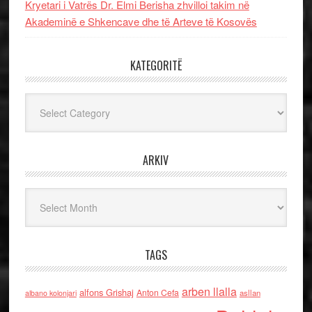
Kryetari i Vatrës Dr. Elmi Berisha zhvilloi takim në
Akademinë e Shkencave dhe të Arteve të Kosovës
KATEGORITË
Kategoritë
ARKIV
Arkiv
TAGS
arben llalla
alfons Grishaj
Anton Cefa
asllan
albano kolonjari