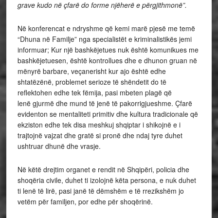
grave kudo në çfarë do forme njëherë e përgjithmonë”.
Në konferencat e ndryshme që kemi marë pjesë me temë
“Dhuna në Familje” nga specialistët e kriminalistikës jemi
informuar; Kur një bashkëjetues nuk është komunikues me
bashkëjetuesen, është kontrollues dhe e dhunon gruan në
mënyrë barbare, veçanerisht kur ajo është edhe
shtatëzënë, problemet serioze të shëndetit do të
reflektohen edhe tek fëmija, pasi mbeten plagë që
lenë gjurmë dhe mund të jenë të pakorrigjueshme. Çfarë
evidenton se mentaliteti primitiv dhe kultura tradicionale që
ekziston edhe tek disa meshkuj shqiptar i shikojnë e i
trajtojnë vajzat dhe gratë si pronë dhe ndaj tyre duhet
ushtruar dhunë dhe vrasje.
Në këtë drejtim organet e rendit në Shqipëri, policia dhe
shoqëria civile, duhet ti izolojnë këta persona, e nuk duhet
ti lenë të lirë, pasi janë të dëmshëm e të rrezikshëm jo
vetëm për familjen, por edhe për shoqërinë.