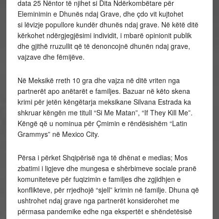
data 25 Nëntor të njihet si Dita Ndërkombëtare për
Eleminimin e Dhunës ndaj Grave, dhe çdo vit kujtohet
si lëvizje popullore kundër dhunës ndaj grave. Në këtë ditë
kërkohet ndërgjegjësimi individit, i mbarë opinionit publik
dhe gjithë rruzullit që të denoncojnë dhunën ndaj grave,
vajzave dhe fëmijëve.
Në Meksikë rreth 10 gra dhe vajza në ditë vriten nga
partnerët apo anëtarët e familjes. Bazuar në këto skena
krimi për jetën këngëtarja meksikane Silvana Estrada ka
shkruar këngën me titull “Si Me Matan”, “If They Kill Me”.
Këngë që u nominua për Çmimin e rëndësishëm “Latin
Grammys” në Mexico City.
Përsa i përket Shqipërisë nga të dhënat e medias; Mos
zbatimi i ligjeve dhe mungesa e shërbimeve sociale pranë
komuniteteve për fuqizimin e familjes dhe zgjidhjen e
konflikteve, për rrjedhojë “sjell” krimin në familje. Dhuna që
ushtrohet ndaj grave nga partnerët konsiderohet me
përmasa pandemike edhe nga ekspertët e shëndetësisë