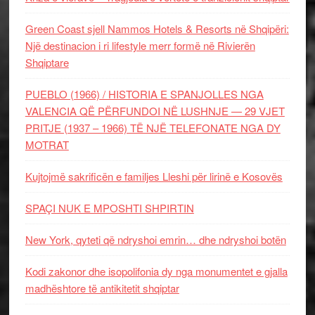
Green Coast sjell Nammos Hotels & Resorts në Shqipëri:
Një destinacion i ri lifestyle merr formë në Rivierën
Shqiptare
PUEBLO (1966) / HISTORIA E SPANJOLLES NGA
VALENCIA QË PËRFUNDOI NË LUSHNJE — 29 VJET
PRITJE (1937 – 1966) TË NJË TELEFONATE NGA DY
MOTRAT
Kujtojmë sakrificën e familjes Lleshi për lirinë e Kosovës
SPAÇI NUK E MPOSHTI SHPIRTIN
New York, qyteti që ndryshoi emrin… dhe ndryshoi botën
Kodi zakonor dhe isopolifonia dy nga monumentet e gjalla
madhështore të antikitetit shqiptar