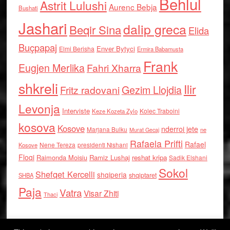
Behlul
Astrit Lulushi
Aurenc Bebja
Bushati
Jashari
dalip greca
Beqir Sina
Elida
Buçpapaj
Enver Bytyci
Elmi Berisha
Ermira Babamusta
Frank
Eugjen Merlika
Fahri Xharra
shkreli
Ilir
Gezim Llojdia
Fritz radovani
Levonja
Interviste
Kolec Traboini
Keze Kozeta Zylo
kosova
Kosove
nderroi jete
Marjana Bulku
ne
Murat Gecaj
Rafaela Prifti
Rafael
Nene Tereza
Kosove
presidenti Nishani
Floqi
Raimonda Moisiu
Ramiz Lushaj
reshat kripa
Sadik Elshani
Sokol
Shefqet Kercelli
shqiperia
shqiptaret
SHBA
Paja
Vatra
Visar Zhiti
Thaci