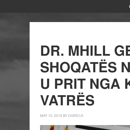
DR. MHILL G
SHOQATËS N
U PRIT NGA 
VATRËS
MAY 10, 2019
BY
DGRECA