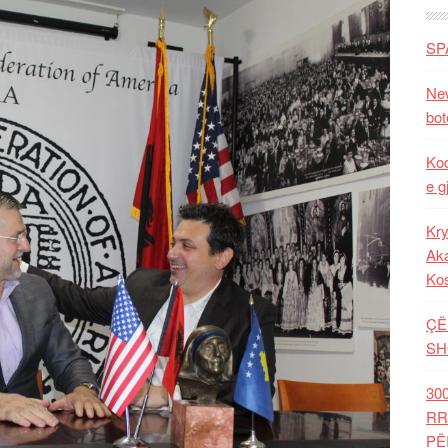
SP
New
bot
Kod
e g
Kry
Aka
Ko
ÇË
SH
30
RR
PË