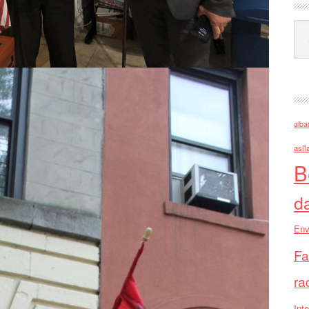
Ark
alba
asll
B
d
Env
Fa
ra
Inte