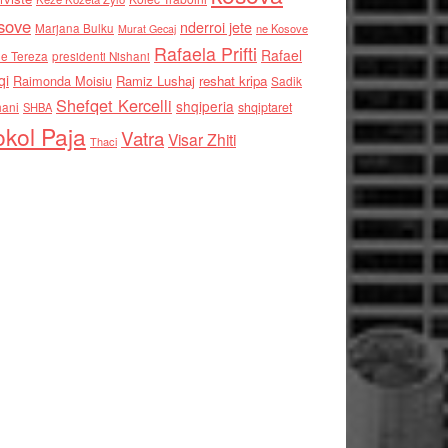
sove
nderroi jete
Marjana Bulku
ne Kosove
Murat Gecaj
Rafaela Prifti
Rafael
e Tereza
presidenti Nishani
qi
Raimonda Moisiu
Ramiz Lushaj
reshat kripa
Sadik
Shefqet Kercelli
shqiperia
hani
shqiptaret
SHBA
kol Paja
Vatra
Visar Zhiti
Thaci