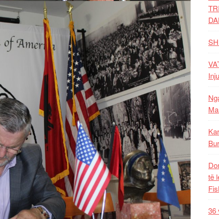
TR
DA
SH
VAT
Inj
Nga
Mal
Kar
Bur
Dom
të 
Fis
36 