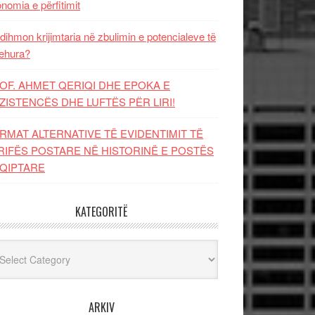
nomia e përfitimit
dihmon krijimtaria në zbulimin e potencialeve të
ehura?
OF. AHMET QERIQI DHE EPOKA E
ZISTENCЁS DHE LUFTЁS PЁR LIRI!
RMAT ALTERNATIVE TË EVIDENTIMIT TË
RIFËS POSTARE NË HISTORINË E POSTËS
QIPTARE
KATEGORITË
egoritë
ARKIV