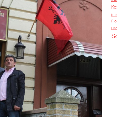
Ko
Nen
Flo
Els
So