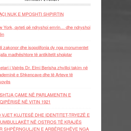
AÇI NUK E MPOSHTI SHPIRTIN
 York, qyteti që ndryshoi emrin… dhe ndryshoi
ën
i zakonor dhe isopolifonia dy nga monumentet
jalla madhështore të antikitetit shqiptar
etari i Vatrës Dr. Elmi Berisha zhvilloi takim në
deminë e Shkencave dhe të Arteve të
sovës
SHTJA ÇAME NË PARLAMENTIN E
QIPËRISË NË VITIN 1921
0 VJET KUJTESË DHE IDENTITET-TRYEZË E
UMBULLAKËT NË OSTROS TË KRAJËS
R SHPËRNGULJEN E ARBËRESHËVE NGA