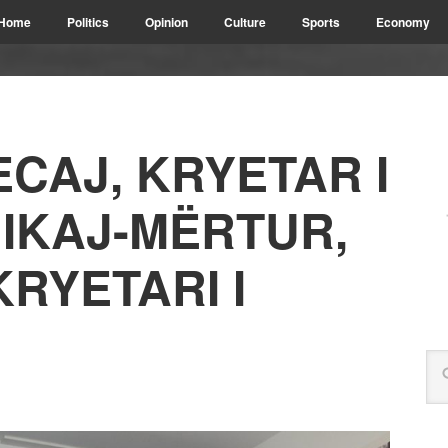
Home
Politics
Opinion
Culture
Sports
Economy
ECAJ, KRYETAR I
IKAJ-MËRTUR,
KRYETARI I