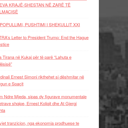
EVA KRAJË-SHESTAN NË ZARË TË
LMACISË
POPULLIMI, PUSHTIMI I SHEKULLIT XXI
RA’s Letter to President Trump: End the Hague
ustice
 Tirana në Kukaj për të parë “Lahuta e
ësisë”
dinali Ernest Simoni rikthehet si dëshmitar në
gun e Spaçit
 Ndre Mjeda, sipas dy figurave monumentale
letrave shqipe, Ernest Koliqit dhe At Gjergj
hta
vjet tranzicion, nga ekonomia prodhuese te