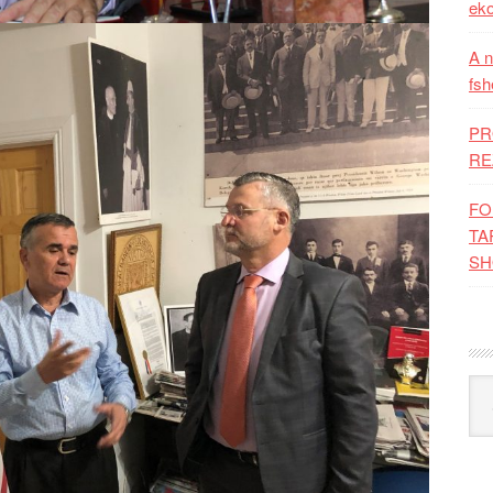
eko
A n
fsh
PR
RE
FO
TA
SH
Kat