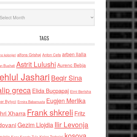
iv
TAGS
arben llalla
alfons Grishaj
Anton Cefa
no kolonjari
Astrit Lulushi
Aurenc Bebja
an Bushati
ehlul Jashari
Beqir Sina
alip greca
Elida Buçpapaj
Elmi Berisha
Eugjen Merlika
er Bytyci
Ermira Babamusta
Frank shkreli
hri Xharra
Fritz
Ilir Levonja
Gezim Llojdia
dovani
kosova
rviste
Kolec Traboini
Keze Kozeta Zylo