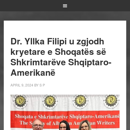
Dr. Yllka Filipi u zgjodh
kryetare e Shoqatës së
Shkrimtarëve Shqiptaro-
Amerikanë
APRIL 9, 2024
BY
S P