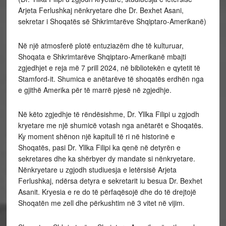
Arjeta Ferlushkaj nënkryetare dhe Dr. Bexhet Asani,
sekretar i Shoqatës së Shkrimtarëve Shqiptaro-Amerikanë)
Në një atmosferë plotë entuziazëm dhe të kulturuar,
Shoqata e Shkrimtarëve Shqiptaro-Amerikanë mbajti
zgjedhjet e reja më 7 prill 2024, në bibliotekën e qytetit të
Stamford-it. Shumica e anëtarëve të shoqatës erdhën nga
e gjithë Amerika për të marrë pjesë në zgjedhje.
Në këto zgjedhje të rëndësishme, Dr. Yllka Filipi u zgjodh
kryetare me një shumicë votash nga anëtarët e Shoqatës.
Ky moment shënon një kapitull të ri në historinë e
Shoqatës, pasi Dr. Yllka Filipi ka qenë në detyrën e
sekretares dhe ka shërbyer dy mandate si nënkryetare.
Nënkryetare u zgjodh studiuesja e letërsisë Arjeta
Ferlushkaj, ndërsa detyra e sekretarit iu besua Dr. Bexhet
Asanit. Kryesia e re do të përfaqësojë dhe do të drejtojë
Shoqatën me zell dhe përkushtim në 3 vitet në vijim.