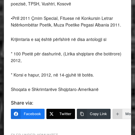
poezisë, TPSH, Vushtri, Kosovë
•​Prill 2011 Çmim Special, Fituese në Konkursin Letrar
Ndërkombëtar Poetik, Muza Poetike Pegasi Albania 2011.
Krijimtaria e saj është përfshirë në disa antologji si
* 100 Poetë për dashurinë, (Lirika shqiptare dhe botërore)
2012,
* Korsi e hapur, 2012, në 14-gjuhë të botës.
Shoqata e Shkrimtarëve Shqiptaro-Amerikanë
Share via:
Facebook
Twitter
Copy Link
More
FILED UNDER:
KOMUNITET