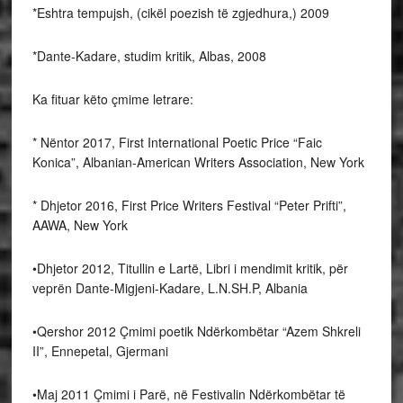
*Eshtra tempujsh, (cikël poezish të zgjedhura,) 2009
*Dante-Kadare, studim kritik, Albas, 2008
Ka fituar këto çmime letrare:
* Nëntor 2017, First International Poetic Price “Faic
Konica”, Albanian-American Writers Association, New York
* Dhjetor 2016, First Price Writers Festival “Peter Prifti”,
AAWA, New York
•​Dhjetor 2012, Titullin e Lartë, Libri i mendimit kritik, për
veprën Dante-Migjeni-Kadare, L.N.SH.P, Albania
•​Qershor 2012 Çmimi poetik Ndërkombëtar “Azem Shkreli
II”, Ennepetal, Gjermani
•​Maj 2011 Çmimi i Parë, në Festivalin Ndërkombëtar të