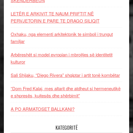
SKËNDERBEUN
LETËR E ARKIVIT TE NAUM PRIFTIT NË
PERVJETORIN E PARE TE DRAGO SILIQIT
Oxhaku, nga elementi arkitektonik te simboli i trungut
familjar
Arbëreshët si model evropian i mbrojtjes së identitetit
kulturor
Sali Shijaku, “Diego Rivera” shqiptar i artit tonë kombëtar
“Dom Fred Kalaj, mes altarit dhe atdheut si hermeneutikë
e shpresës, kujtesës dhe shërbimit”
A PO ARMATOSET BALLKANI?
KATEGORITË