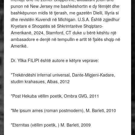
punon në New Jersey me bashkëshortin e dy fëmijët dhe
bashkëpunon midis të tjerash, me gazetën Dielli, Illyria si
dhe revistën Kuvendi në Michigan. U.S.A. Është zgjedhur
Kryetare e Shoqatës së Shkrimtarëve Shqiptaro-
Amerikanë, 2024, Stamford, CT duke u bërë kështu një
ambasadore e denjë në tempullin e artit të fjalës shqip në
Amerikë.
Dr. Yllka FILIPI është autore e këtyre veprave:
*Trekëndëshi infernal universal, Dante-Migjeni-Kadare,
studim krahasues, Albas, 2012
*Post Hekuba vëllim poetik, Ombra GVG, 2011
*Me ipsum ames (roman postmodern), M. Barleti, 2010
*Eternitas (vëllim poetik, ) M. Barleti, 2009