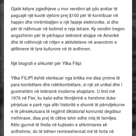
Gjatë këtyre zgjedhjeve u mor vendimi që çdo anëtar të
paguajë një kuotë vjetore prej $100 për të kontribuar në
hapjen dhe mirëmbajtjen e një faqeje elektronike, si dhe
për të ndihmuar në botimet e reja letrare. Ky vendim tregon
angazhimin për të përhapur letërsinë shqipe në Amerikë
dhe të ndihmojë në rritjen e aktiviteteve në avancimin e
qëllimeve të tyre kulturore në të ardhmen.
Një biografi e shkurtër për Yllka Filipi
Yllka FILIPI është vlerësuar nga kritika me disa çmime të
para kombëtare dhe ndërkombëtare, si një zë unikal dhe i
guximshëm në letërsinë moderne shqiptare. U lind më
1976 në Fier, ku kaloi edhe fëmijërinë e hershme duke
përjetuar e parë nga afër historitë e shumë të përndjekurve
e të përsekutuara të regjimit diktatorial komunist degdisur
rrethinave, disa prej të cilëve ishin edhe miq të familjes.
Këto gjurmë të thella në kujtesën e shkrimtares së
ardhshme, do të bëhen remineshencat më të forta në