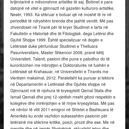
krijimtarinë e mëvonshme artistike të saj. Botimet e para
datojnë në vitet e gjimnazit në gazetën kulturoro-artistike,
Nesër, 1993. Ka shkruar e botuar që në moshë të re në
periodikë të ndryshëm brenda dhe jashtë vendit. Më pas
zhvendoset në Tiranë për të kryer Studimet e larta në
Fakultetin e Historisë dhe të Filologjisë, dega Letërsi dhe
Gjuhë Shqipe 1999. Është specializuar në degën e
Letërsisë duke përfunduar Studimet e Thelluara
Pasuniversitare, Master Shkencor 2008, pranë këtij
Universiteti. Talenti, pasioni dhe puna e palodhur do të
kurorëzohen me mbrojtjen e Doktoraturës në fushën e
Letërsisë së Krahasuar, në Universitetin e Tiranës me
vlerësim maksimal, 2012. Paralelisht ka punuar si lektore
në Departamentin e Letërsisë dhe Gjuhës shqipe në
Gjimnazet më të njohura të kryeqytetit Qemal Stafa dhe
Ismail Qemali dhe prej 12-vjetësh rresht gëzoi respektin e
kolegëve dhe mirënjohjen e të rinjve kryeqytetas. Më pas
në nëntor të vitit 2011 emigroi në Shtetet e Bashkuara të
Amerikës ku ende vazhdon suksesshëm pasionin për
letërsinë me shkrime kritike, poezi, prozë dhe ese. Me në
mendje dhe në zemër Shqipërinë, aktualisht jeton dhe