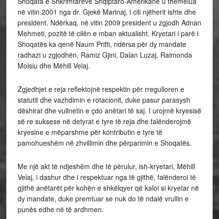
Shoqata e Shkrimtarëve Shqiptaro-Amerikanë u themelua
në vitin 2001 nga dr. Gjekë Marinaj, i cili njëherit ishte dhe
president. Ndërkaq, në vitin 2009 president u zgjodh Adnan
Mehmeti, pozitë të cilën e mban aktualisht. Kryetari i parë i
Shoqatës ka qenë Naum Prifti, ndërsa për dy mandate
radhazi u zgjodhën, Ramiz Gjini, Dalan Luzaj, Raimonda
Moisiu dhe Mëhill Velaj.
Zgjedhjet e reja reflektojnë respektin për rregulloren e
statutit dhe vazhdimin e rotacionit, duke pasur parasysh
dëshirat dhe vullnetin e çdo anëtari të saj. I urojmë kryesisë
së re suksese në detyrat e tyre të reja dhe falënderojmë
kryesine e mëparshme për kontributin e tyre të
pamohueshëm në zhvillimin dhe përparimin e Shoqatës.
Me një akt të ndjeshëm dhe të përulur, ish-kryetari, Mëhill
Velaj, i dashur dhe i respektuar nga të gjithë, falënderoi të
gjithë anëtarët për kohën e shkëlqyer që kaloi si kryetar në
dy mandate, duke premtuar se nuk do të ndalë vrullin e
punës edhe në të ardhmen.