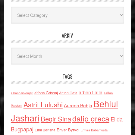
Kategoritë
ARKIV
Arkiv
TAGS
arben llalla
alfons Grishaj
Anton Cefa
asllan
albano kolonjari
Behlul
Astrit Lulushi
Aurenc Bebja
Bushati
Jashari
dalip greca
Beqir Sina
Elida
Buçpapaj
Enver Bytyci
Elmi Berisha
Ermira Babamusta