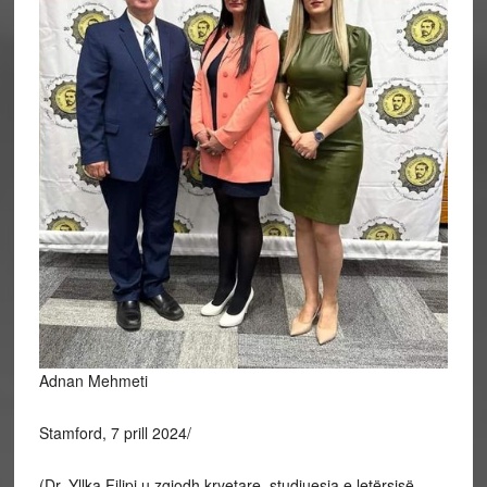
Adnan Mehmeti
Stamford, 7 prill 2024/
(Dr.
Yllka Filipi u zgjodh kryetare, studiuesja e letërsisë