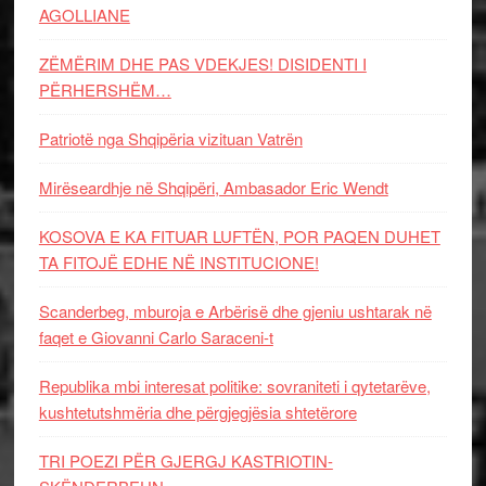
AGOLLIANE
ZËMËRIM DHE PAS VDEKJES! DISIDENTI I
PËRHERSHËM…
Patriotë nga Shqipëria vizituan Vatrën
Mirëseardhje në Shqipëri, Ambasador Eric Wendt
KOSOVA E KA FITUAR LUFTËN, POR PAQEN DUHET
TA FITOJË EDHE NË INSTITUCIONE!
Scanderbeg, mburoja e Arbërisë dhe gjeniu ushtarak në
faqet e Giovanni Carlo Saraceni-t
Republika mbi interesat politike: sovraniteti i qytetarëve,
kushtetutshmëria dhe përgjegjësia shtetërore
TRI POEZI PËR GJERGJ KASTRIOTIN-