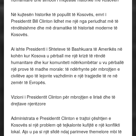
Në kujtesën historike të popullit të Kosovës, emri i
Presidentit Bill Clinton lidhet me një nga periudhat më të
rëndësishme dhe më dramatike të historisë moderne të
Kosovës.
Ai ishte Presidenti i Shteteve të Bashkuara të Amerikës në
kohën kur Kosova u përball me një krizë të rëndë
humanitare dhe kur komuniteti ndërkombëtar u vu përballë
një prove të madhe morale: të ndërhynte për mbrojtjen e
civilëve apo të lejonte vazhdimin e një tragjedie të re në
zemër të Evropës.
Vizioni i Presidentit Clinton për mbrojtjen e lirisë dhe të
drejtave njerëzore
Administrata e Presidentit Clinton e trajtoi çështjen e
Kosovës si një problem që tejkalonte kufijtë e një konflikti
lokal. Ajo u pa si një sfidë ndaj parimeve themelore mbi të