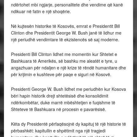
ndërtohet mbi ngjarje, personalitete dhe vendime që kanë
ndikuar në fatin e një shoqërie.
Në kujtesën historike të Kosovës, emrat e Presidentit Bill
Clinton dhe Presidentit George W. Bush janë të lidhur me
një periudhë vendimtare të ekzistencës së saj moderne.
Presidenti Bill Clinton lidhet me momentin kur Shtetet e
Bashkuara të Amerikës, së bashku me aleatët e tyre, u
angazhuan për ndaljen e një krize të rëndë humanitare dhe
për krijimin e kushteve për paqe e siguri në Kosovë.
Presidenti George W. Bush lidhet me periudhën kur Kosova
bëri hapin historik drejt shtetësisë dhe konsolidimit
ndërkombëtar, duke marrë mbështetjen e fuqishme të
Shteteve të Bashkuara në procesin e pavarësisë.
Këta dy Presidentë përfaqësojnë dy kapituj të një historie të
përbashkët: kapitullin e shpëtimit nga një tragjedi