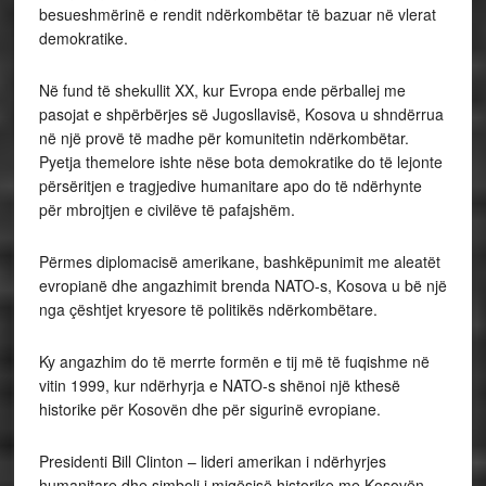
besueshmërinë e rendit ndërkombëtar të bazuar në vlerat
demokratike.
Në fund të shekullit XX, kur Evropa ende përballej me
pasojat e shpërbërjes së Jugosllavisë, Kosova u shndërrua
në një provë të madhe për komunitetin ndërkombëtar.
Pyetja themelore ishte nëse bota demokratike do të lejonte
përsëritjen e tragjedive humanitare apo do të ndërhynte
për mbrojtjen e civilëve të pafajshëm.
Përmes diplomacisë amerikane, bashkëpunimit me aleatët
evropianë dhe angazhimit brenda NATO-s, Kosova u bë një
nga çështjet kryesore të politikës ndërkombëtare.
Ky angazhim do të merrte formën e tij më të fuqishme në
vitin 1999, kur ndërhyrja e NATO-s shënoi një kthesë
historike për Kosovën dhe për sigurinë evropiane.
Presidenti Bill Clinton – lideri amerikan i ndërhyrjes
humanitare dhe simboli i miqësisë historike me Kosovën