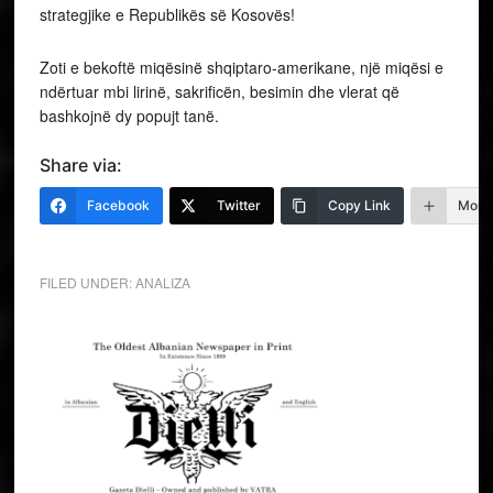
strategjike e Republikës së Kosovës!
Zoti e bekoftë miqësinë shqiptaro-amerikane, një miqësi e
ndërtuar mbi lirinë, sakrificën, besimin dhe vlerat që
bashkojnë dy popujt tanë.
Share via:
Facebook
Twitter
Copy Link
More
FILED UNDER:
ANALIZA