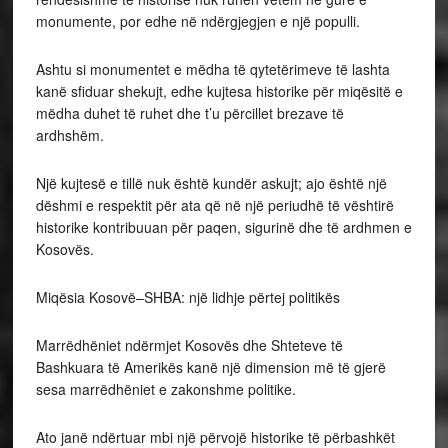
monumente, por edhe në ndërgjegjen e një populli.
Ashtu si monumentet e mëdha të qytetërimeve të lashta
kanë sfiduar shekujt, edhe kujtesa historike për miqësitë e
mëdha duhet të ruhet dhe t’u përcillet brezave të
ardhshëm.
Një kujtesë e tillë nuk është kundër askujt; ajo është një
dëshmi e respektit për ata që në një periudhë të vështirë
historike kontribuuan për paqen, sigurinë dhe të ardhmen e
Kosovës.
Miqësia Kosovë–SHBA: një lidhje përtej politikës
Marrëdhëniet ndërmjet Kosovës dhe Shteteve të
Bashkuara të Amerikës kanë një dimension më të gjerë
sesa marrëdhëniet e zakonshme politike.
Ato janë ndërtuar mbi një përvojë historike të përbashkët