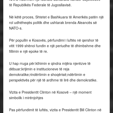
të Republikës Federale të Jugosllavisë.
Në këtë proces, Shtetet e Bashkuara të Amerikës patën një
rol udhëheqës politik dhe ushtarak brenda Aleancës së
NATO-s.
Për popullin e Kosovës, përfundimi i luftës në qershor të
vitit 1999 shënoi fundin e një periudhe të dhimbshme dhe
fillimin e një epoke të re.
U hap rruga për:kthimin e qindra mijëra njerëzve të
dëbuar;krijimin e institucioneve të reja
demokratike;rindërtimin e shoqërisë;ndërtimin e
perspektivës për një të ardhme të lirë dhe demokratike.
Vizita e Presidentit Clinton në Kosovë – një moment
simbolik i mirënjohjes
Pas përfundimit të luftës, vizita e Presidentit Bill Clinton në