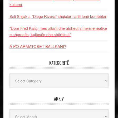
kulturor
Sali Shijaku, “Diego Rivera” shqiptar i artit tonë kombëtar
“Dom Fred Kalaj, mes altarit dhe atdheut si hermeneutikë
e shpresës, kujtesës dhe shërbimit”
A PO ARMATOSET BALLKANI?
KATEGORITË
Kategoritë
ARKIV
Arkiv