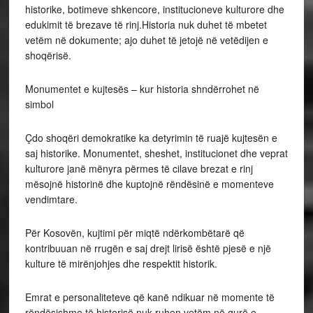
historike, botimeve shkencore, institucioneve kulturore dhe
edukimit të brezave të rinj.Historia nuk duhet të mbetet
vetëm në dokumente; ajo duhet të jetojë në vetëdijen e
shoqërisë.
Monumentet e kujtesës – kur historia shndërrohet në
simbol
Çdo shoqëri demokratike ka detyrimin të ruajë kujtesën e
saj historike. Monumentet, sheshet, institucionet dhe veprat
kulturore janë mënyra përmes të cilave brezat e rinj
mësojnë historinë dhe kuptojnë rëndësinë e momenteve
vendimtare.
Për Kosovën, kujtimi për miqtë ndërkombëtarë që
kontribuuan në rrugën e saj drejt lirisë është pjesë e një
kulture të mirënjohjes dhe respektit historik.
Emrat e personaliteteve që kanë ndikuar në momente të
rëndësishme të historisë nuk ruhen vetëm në gurë e