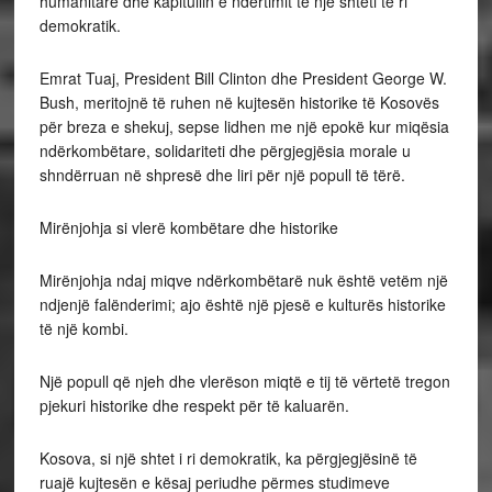
humanitare dhe kapitullin e ndërtimit të një shteti të ri
demokratik.
Emrat Tuaj, President Bill Clinton dhe President George W.
Bush, meritojnë të ruhen në kujtesën historike të Kosovës
për breza e shekuj, sepse lidhen me një epokë kur miqësia
ndërkombëtare, solidariteti dhe përgjegjësia morale u
shndërruan në shpresë dhe liri për një popull të tërë.
Mirënjohja si vlerë kombëtare dhe historike
Mirënjohja ndaj miqve ndërkombëtarë nuk është vetëm një
ndjenjë falënderimi; ajo është një pjesë e kulturës historike
të një kombi.
Një popull që njeh dhe vlerëson miqtë e tij të vërtetë tregon
pjekuri historike dhe respekt për të kaluarën.
Kosova, si një shtet i ri demokratik, ka përgjegjësinë të
ruajë kujtesën e kësaj periudhe përmes studimeve