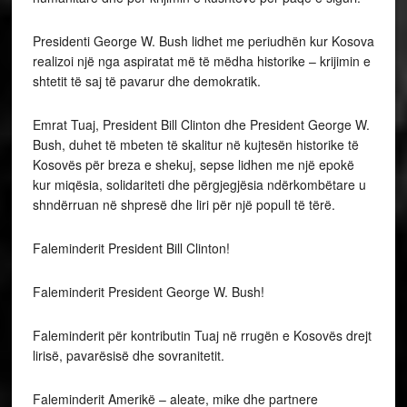
Presidenti George W. Bush lidhet me periudhën kur Kosova
realizoi një nga aspiratat më të mëdha historike – krijimin e
shtetit të saj të pavarur dhe demokratik.
Emrat Tuaj, President Bill Clinton dhe President George W.
Bush, duhet të mbeten të skalitur në kujtesën historike të
Kosovës për breza e shekuj, sepse lidhen me një epokë
kur miqësia, solidariteti dhe përgjegjësia ndërkombëtare u
shndërruan në shpresë dhe liri për një popull të tërë.
Faleminderit President Bill Clinton!
Faleminderit President George W. Bush!
Faleminderit për kontributin Tuaj në rrugën e Kosovës drejt
lirisë, pavarësisë dhe sovranitetit.
Faleminderit Amerikë – aleate, mike dhe partnere