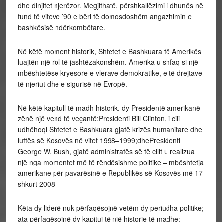
dhe dinjitet njerëzor. Megjithatë, përshkallëzimi i dhunës në
fund të viteve ’90 e bëri të domosdoshëm angazhimin e
bashkësisë ndërkombëtare.
Në këtë moment historik, Shtetet e Bashkuara të Amerikës
luajtën një rol të jashtëzakonshëm. Amerika u shfaq si një
mbështetëse kryesore e vlerave demokratike, e të drejtave
të njeriut dhe e sigurisë në Evropë.
Në këtë kapitull të madh historik, dy Presidentë amerikanë
zënë një vend të veçantë:Presidenti Bill Clinton, i cili
udhëhoqi Shtetet e Bashkuara gjatë krizës humanitare dhe
luftës së Kosovës në vitet 1998–1999;dhePresidenti
George W. Bush, gjatë administratës së të cilit u realizua
një nga momentet më të rëndësishme politike – mbështetja
amerikane për pavarësinë e Republikës së Kosovës më 17
shkurt 2008.
Këta dy liderë nuk përfaqësojnë vetëm dy periudha politike;
ata përfaqësojnë dy kapituj të një historie të madhe: