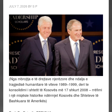
JULY 7, 2026
BY
S P
(Nga mbrojtja e të drejtave njerëzore dhe ndalja e
tragjedisë humanitare të viteve 1989–1999, deri te
konsolidimi i shtetit të Kosovës më 17 shkurt 2008 – rrëfimi
i një miqësie historike ndërmjet Kosovës dhe Shteteve të
Bashkuara të Amerikës)