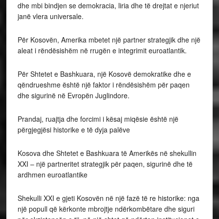
dhe mbi bindjen se demokracia, liria dhe të drejtat e njeriut
janë vlera universale.
Për Kosovën, Amerika mbetet një partner strategjik dhe një
aleat i rëndësishëm në rrugën e integrimit euroatlantik.
Për Shtetet e Bashkuara, një Kosovë demokratike dhe e
qëndrueshme është një faktor i rëndësishëm për paqen
dhe sigurinë në Evropën Juglindore.
Prandaj, ruajtja dhe forcimi i kësaj miqësie është një
përgjegjësi historike e të dyja palëve
Kosova dhe Shtetet e Bashkuara të Amerikës në shekullin
XXI – një partneritet strategjik për paqen, sigurinë dhe të
ardhmen euroatlantike
Shekulli XXI e gjeti Kosovën në një fazë të re historike: nga
një popull që kërkonte mbrojtje ndërkombëtare dhe siguri