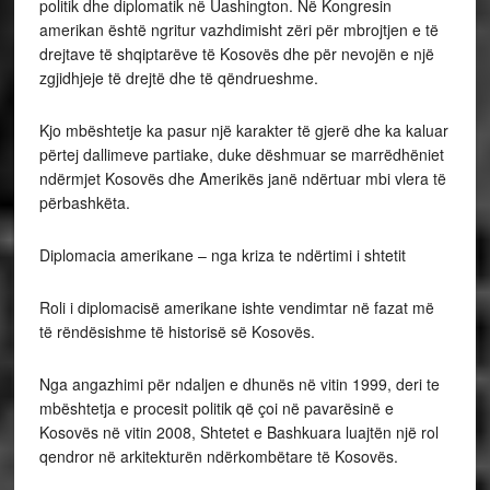
politik dhe diplomatik në Uashington. Në Kongresin
amerikan është ngritur vazhdimisht zëri për mbrojtjen e të
drejtave të shqiptarëve të Kosovës dhe për nevojën e një
zgjidhjeje të drejtë dhe të qëndrueshme.
Kjo mbështetje ka pasur një karakter të gjerë dhe ka kaluar
përtej dallimeve partiake, duke dëshmuar se marrëdhëniet
ndërmjet Kosovës dhe Amerikës janë ndërtuar mbi vlera të
përbashkëta.
Diplomacia amerikane – nga kriza te ndërtimi i shtetit
Roli i diplomacisë amerikane ishte vendimtar në fazat më
të rëndësishme të historisë së Kosovës.
Nga angazhimi për ndaljen e dhunës në vitin 1999, deri te
mbështetja e procesit politik që çoi në pavarësinë e
Kosovës në vitin 2008, Shtetet e Bashkuara luajtën një rol
qendror në arkitekturën ndërkombëtare të Kosovës.