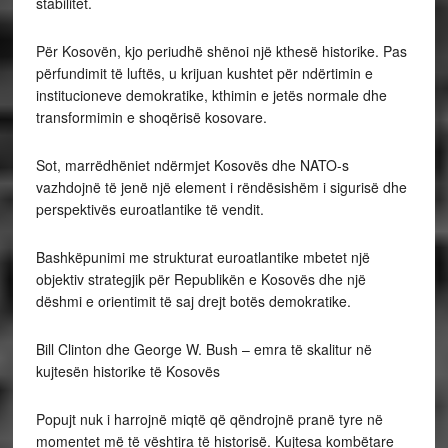
stabilitet.
Për Kosovën, kjo periudhë shënoi një kthesë historike. Pas
përfundimit të luftës, u krijuan kushtet për ndërtimin e
institucioneve demokratike, kthimin e jetës normale dhe
transformimin e shoqërisë kosovare.
Sot, marrëdhëniet ndërmjet Kosovës dhe NATO-s
vazhdojnë të jenë një element i rëndësishëm i sigurisë dhe
perspektivës euroatlantike të vendit.
Bashkëpunimi me strukturat euroatlantike mbetet një
objektiv strategjik për Republikën e Kosovës dhe një
dëshmi e orientimit të saj drejt botës demokratike.
Bill Clinton dhe George W. Bush – emra të skalitur në
kujtesën historike të Kosovës
Popujt nuk i harrojnë miqtë që qëndrojnë pranë tyre në
momentet më të vështira të historisë. Kujtesa kombëtare