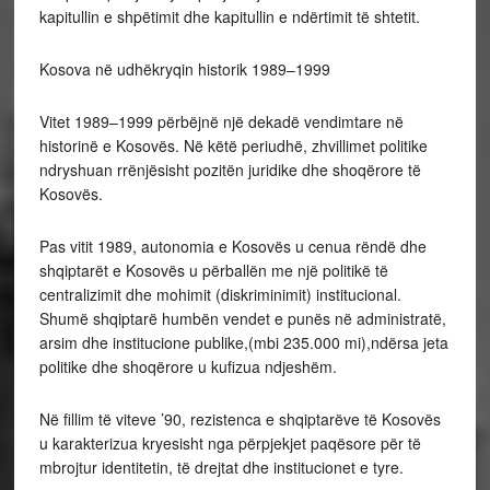
kapitullin e shpëtimit dhe kapitullin e ndërtimit të shtetit.
Kosova në udhëkryqin historik 1989–1999
Vitet 1989–1999 përbëjnë një dekadë vendimtare në
historinë e Kosovës. Në këtë periudhë, zhvillimet politike
ndryshuan rrënjësisht pozitën juridike dhe shoqërore të
Kosovës.
Pas vitit 1989, autonomia e Kosovës u cenua rëndë dhe
shqiptarët e Kosovës u përballën me një politikë të
centralizimit dhe mohimit (diskriminimit) institucional.
Shumë shqiptarë humbën vendet e punës në administratë,
arsim dhe institucione publike,(mbi 235.000 mi),ndërsa jeta
politike dhe shoqërore u kufizua ndjeshëm.
Në fillim të viteve ’90, rezistenca e shqiptarëve të Kosovës
u karakterizua kryesisht nga përpjekjet paqësore për të
mbrojtur identitetin, të drejtat dhe institucionet e tyre.