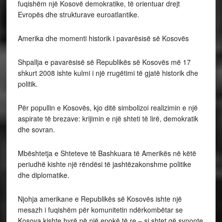
fuqishëm një Kosovë demokratike, të orientuar drejt
Evropës dhe strukturave euroatlantike.
Amerika dhe momenti historik i pavarësisë së Kosovës
Shpallja e pavarësisë së Republikës së Kosovës më 17
shkurt 2008 ishte kulmi i një rrugëtimi të gjatë historik dhe
politik.
Për popullin e Kosovës, kjo ditë simbolizoi realizimin e një
aspirate të brezave: krijimin e një shteti të lirë, demokratik
dhe sovran.
Mbështetja e Shteteve të Bashkuara të Amerikës në këtë
periudhë kishte një rëndësi të jashtëzakonshme politike
dhe diplomatike.
Njohja amerikane e Republikës së Kosovës ishte një
mesazh i fuqishëm për komunitetin ndërkombëtar se
Kosova kishte hyrë në një epokë të re – si shtet që synonte