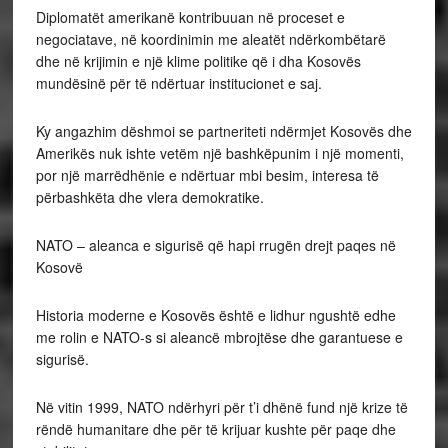
Diplomatët amerikanë kontribuuan në proceset e
negociatave, në koordinimin me aleatët ndërkombëtarë
dhe në krijimin e një klime politike që i dha Kosovës
mundësinë për të ndërtuar institucionet e saj.
Ky angazhim dëshmoi se partneriteti ndërmjet Kosovës dhe
Amerikës nuk ishte vetëm një bashkëpunim i një momenti,
por një marrëdhënie e ndërtuar mbi besim, interesa të
përbashkëta dhe vlera demokratike.
NATO – aleanca e sigurisë që hapi rrugën drejt paqes në
Kosovë
Historia moderne e Kosovës është e lidhur ngushtë edhe
me rolin e NATO-s si aleancë mbrojtëse dhe garantuese e
sigurisë.
Në vitin 1999, NATO ndërhyri për t’i dhënë fund një krize të
rëndë humanitare dhe për të krijuar kushte për paqe dhe