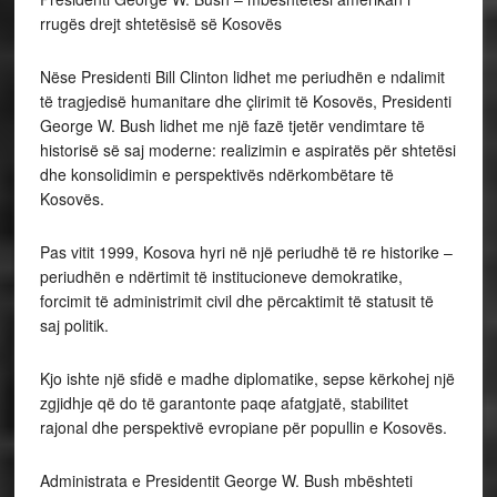
rrugës drejt shtetësisë së Kosovës
Nëse Presidenti Bill Clinton lidhet me periudhën e ndalimit
të tragjedisë humanitare dhe çlirimit të Kosovës, Presidenti
George W. Bush lidhet me një fazë tjetër vendimtare të
historisë së saj moderne: realizimin e aspiratës për shtetësi
dhe konsolidimin e perspektivës ndërkombëtare të
Kosovës.
Pas vitit 1999, Kosova hyri në një periudhë të re historike –
periudhën e ndërtimit të institucioneve demokratike,
forcimit të administrimit civil dhe përcaktimit të statusit të
saj politik.
Kjo ishte një sfidë e madhe diplomatike, sepse kërkohej një
zgjidhje që do të garantonte paqe afatgjatë, stabilitet
rajonal dhe perspektivë evropiane për popullin e Kosovës.
Administrata e Presidentit George W. Bush mbështeti