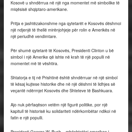
Kosovë u shndërrua në një nga momentet më simbolike të
miqësisë shqiptaro-amerikane.
Pritja e jashtëzakonshme nga qytetarët e Kosovës dëshmoi
një ndjenjë të thellë mirënjohjeje për rolin e Amerikës në
një periudhë vendimtare.
Për shumë qytetarë të Kosovës, Presidenti Clinton u bë
simbol i një Amerike që ishte në krah të një populli në
momentet më të vështira.
Shtatorja e tij në Prishtinë është shndërruar në një simbol
të kësaj kujtese historike dhe në një dëshmi të lidhjes së
veçantë ndërmjet Kosovës dhe Shteteve të Bashkuara.
Ajo nuk përfaqëson vetëm një figurë politike, por një
kapitull të historisë ku solidariteti ndërkombëtar ndikoi në
fatin e një populli.
Presidenti George W. Bush – mbështetësi amerikan i