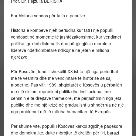
Prof. Dr. Fejzulla BERISHA
Kur historia vendos për fatin e popujve
Historia e kombeve njeh periudha kur fati i një populli
vendoset në momente të jashtëzakonshme, kur vendimet
politike, guximi diplomatik dhe përgjegjësia morale e
liderëve ndërkombëtarë ndikojnë në jetën e miliona
njerëzve.
Për Kosovën, fundi i shekullit XX ishte një nga periudhat
më të vështira dhe më vendimtare të historisë së saj
moderne. Pas vitit 1989, shqiptarët e Kosovës u përballën
me një sistem represioni politik dhe institucional, me
cenimin e të drejtave themelore, me përjashtimin nga jeta
publike dhe me një krizë që gradualisht u shndërrua në një
nga problemet më të mëdha humanitare të Evropës.
Për shumë vite, populli i Kosovës kërkoi zgjidhje paqësore
dhe demokratike, duke mbrojtur të drejtën për liri, barazi