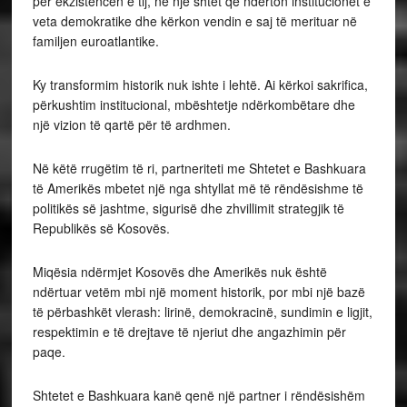
për ekzistencën e tij, në një shtet që ndërton institucionet e
veta demokratike dhe kërkon vendin e saj të merituar në
familjen euroatlantike.
Ky transformim historik nuk ishte i lehtë. Ai kërkoi sakrifica,
përkushtim institucional, mbështetje ndërkombëtare dhe
një vizion të qartë për të ardhmen.
Në këtë rrugëtim të ri, partneriteti me Shtetet e Bashkuara
të Amerikës mbetet një nga shtyllat më të rëndësishme të
politikës së jashtme, sigurisë dhe zhvillimit strategjik të
Republikës së Kosovës.
Miqësia ndërmjet Kosovës dhe Amerikës nuk është
ndërtuar vetëm mbi një moment historik, por mbi një bazë
të përbashkët vlerash: lirinë, demokracinë, sundimin e ligjit,
respektimin e të drejtave të njeriut dhe angazhimin për
paqe.
Shtetet e Bashkuara kanë qenë një partner i rëndësishëm