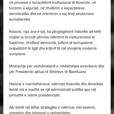
në proceset e konsolidimit institucional të Kosovës, në
forcimin e sigurisë, në zhvillimin e kapaciteteve
demokratike dhe në orientimin e saj drejt strukturave
euroatlantike.
Kosova, nga ana e saj, ka përgjegjësinë historike që këtë
miqësi ta forcojë përmes ndërtimit të institucioneve të
fuqishme, zhvillimit ekonomik, luftimit të korrupsionit,
respektimit të ligjit dhe krijimit të një shoqërie moderne
evropiane.
Mirënjohje për vazhdimësinë e mbështetjes amerikane dhe
për Presidentin aktual të Shteteve të Bashkuara
Historia e marrëdhënieve ndërmjet Kosovës dhe Amerikës
është më e madhe se një administratë politike apo një
periudhë e vetme presidenciale.
Ajo është një lidhje strategjike e ndërtuar mbi besimin,
respektin dhe interesat e përbashkëta.