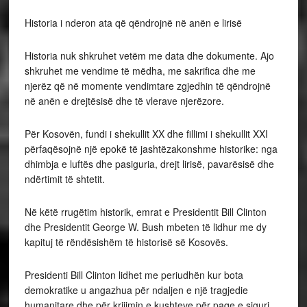
Historia i nderon ata që qëndrojnë në anën e lirisë
Historia nuk shkruhet vetëm me data dhe dokumente. Ajo
shkruhet me vendime të mëdha, me sakrifica dhe me
njerëz që në momente vendimtare zgjedhin të qëndrojnë
në anën e drejtësisë dhe të vlerave njerëzore.
Për Kosovën, fundi i shekullit XX dhe fillimi i shekullit XXI
përfaqësojnë një epokë të jashtëzakonshme historike: nga
dhimbja e luftës dhe pasiguria, drejt lirisë, pavarësisë dhe
ndërtimit të shtetit.
Në këtë rrugëtim historik, emrat e Presidentit Bill Clinton
dhe Presidentit George W. Bush mbeten të lidhur me dy
kapituj të rëndësishëm të historisë së Kosovës.
Presidenti Bill Clinton lidhet me periudhën kur bota
demokratike u angazhua për ndaljen e një tragjedie
humanitare dhe për krijimin e kushteve për paqe e siguri.