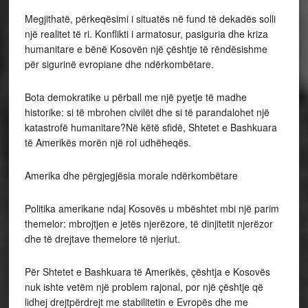
Megjithatë, përkeqësimi i situatës në fund të dekadës solli
një realitet të ri. Konflikti i armatosur, pasiguria dhe kriza
humanitare e bënë Kosovën një çështje të rëndësishme
për sigurinë evropiane dhe ndërkombëtare.
Bota demokratike u përball me një pyetje të madhe
historike: si të mbrohen civilët dhe si të parandalohet një
katastrofë humanitare?Në këtë sfidë, Shtetet e Bashkuara
të Amerikës morën një rol udhëheqës.
Amerika dhe përgjegjësia morale ndërkombëtare
Politika amerikane ndaj Kosovës u mbështet mbi një parim
themelor: mbrojtjen e jetës njerëzore, të dinjitetit njerëzor
dhe të drejtave themelore të njeriut.
Për Shtetet e Bashkuara të Amerikës, çështja e Kosovës
nuk ishte vetëm një problem rajonal, por një çështje që
lidhej drejtpërdrejt me stabilitetin e Evropës dhe me