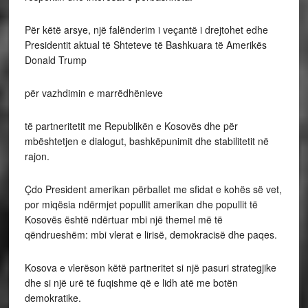
Për këtë arsye, një falënderim i veçantë i drejtohet edhe
Presidentit aktual të Shteteve të Bashkuara të Amerikës
Donald Trump
për vazhdimin e marrëdhënieve
të partneritetit me Republikën e Kosovës dhe për
mbështetjen e dialogut, bashkëpunimit dhe stabilitetit në
rajon.
Çdo President amerikan përballet me sfidat e kohës së vet,
por miqësia ndërmjet popullit amerikan dhe popullit të
Kosovës është ndërtuar mbi një themel më të
qëndrueshëm: mbi vlerat e lirisë, demokracisë dhe paqes.
Kosova e vlerëson këtë partneritet si një pasuri strategjike
dhe si një urë të fuqishme që e lidh atë me botën
demokratike.