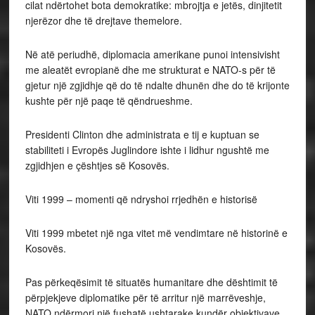
cilat ndërtohet bota demokratike: mbrojtja e jetës, dinjitetit
njerëzor dhe të drejtave themelore.
Në atë periudhë, diplomacia amerikane punoi intensivisht
me aleatët evropianë dhe me strukturat e NATO-s për të
gjetur një zgjidhje që do të ndalte dhunën dhe do të krijonte
kushte për një paqe të qëndrueshme.
Presidenti Clinton dhe administrata e tij e kuptuan se
stabiliteti i Evropës Juglindore ishte i lidhur ngushtë me
zgjidhjen e çështjes së Kosovës.
Viti 1999 – momenti që ndryshoi rrjedhën e historisë
Viti 1999 mbetet një nga vitet më vendimtare në historinë e
Kosovës.
Pas përkeqësimit të situatës humanitare dhe dështimit të
përpjekjeve diplomatike për të arritur një marrëveshje,
NATO ndërmori një fushatë ushtarake kundër objektivave