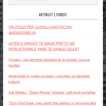
ARTIKUJT E FUNDIT
TRI POEZI PËR GJERGJ KASTRIOTIN-
SKËNDERBEUN
LETËR E ARKIVIT TE NAUM PRIFTIT NË
PERVJETORIN E PARE TE DRAGO SILIQIT
Oxhaku, nga elementi arkitektonik te simboli i trungut
familjar
Arbëreshët si model evropian i mbrojtjes së identitetit
kulturor
Sali Shijaku, “Diego Rivera” shqiptar i artit tonë kombëtar
“Dom Fred Kalaj, mes altarit dhe atdheut si hermeneutikë