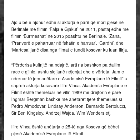
Ajo u bë e njohur edhe si aktorja e parë që mori pjesë në
Berlinale me filmin ‘Falja e Gjakut’ në 2011, pastaj edhe me
filmin ‘Burrneshat’ në 2015 poashtu në Berlinale. ‘Zana,
‘Pranverë e paharruar në fshatin e harruar’, ‘Gardhi’, dhe
‘Martesa’ janë disa nga filmat e fundit kosovar ku luan Ilirja.
“Përderisa kufinjtë na ndajnë, arti na bashkon pa dallim
race e gjinie, ashtu siç janë ndjenjat dhe e vërteta. Jam e
nderuar të jem anëtare e Akademisë Evropiane të Filmit” u
shpreh aktorja kosovare Ilire Vinca. Akademia Evropiane e
Filmit është themeluar në vitin 1989 me drejtorin e parë
Ingmar Bergman bashkë me anëtarët tjerë themelues si
Pedro Almodovar, Lindsay Anderson, Bernardo Bertolucci,
Sir Ben Kingsley, Andrzej Wajda, Wim Wenders etj.
Ilire Vinca është anëtarja e 25-të nga Kosova që bëhet
pjesë Akademisë Evropiane të Filmit.