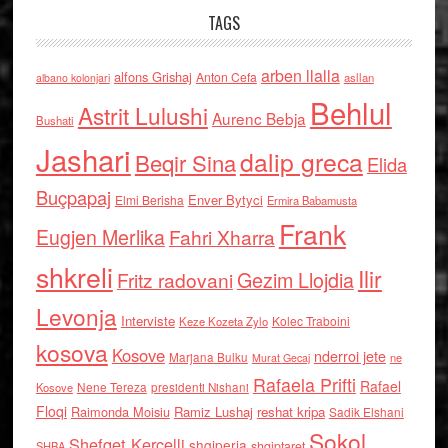
TAGS
arben llalla
alfons Grishaj
Anton Cefa
asllan
albano kolonjari
Behlul
Astrit Lulushi
Aurenc Bebja
Bushati
Jashari
dalip greca
Beqir Sina
Elida
Buçpapaj
Enver Bytyci
Elmi Berisha
Ermira Babamusta
Frank
Eugjen Merlika
Fahri Xharra
shkreli
Ilir
Gezim Llojdia
Fritz radovani
Levonja
Interviste
Kolec Traboini
Keze Kozeta Zylo
kosova
Kosove
nderroi jete
Marjana Bulku
ne
Murat Gecaj
Rafaela Prifti
Rafael
Nene Tereza
Kosove
presidenti Nishani
Floqi
Raimonda Moisiu
Ramiz Lushaj
reshat kripa
Sadik Elshani
Sokol
Shefqet Kercelli
shqiperia
shqiptaret
SHBA