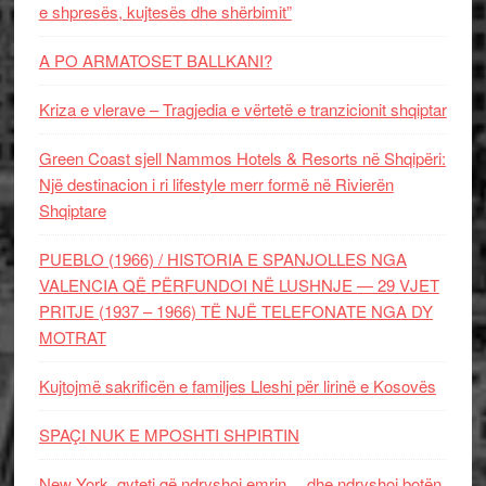
e shpresës, kujtesës dhe shërbimit”
A PO ARMATOSET BALLKANI?
Kriza e vlerave – Tragjedia e vërtetë e tranzicionit shqiptar
Green Coast sjell Nammos Hotels & Resorts në Shqipëri:
Një destinacion i ri lifestyle merr formë në Rivierën
Shqiptare
PUEBLO (1966) / HISTORIA E SPANJOLLES NGA
VALENCIA QË PËRFUNDOI NË LUSHNJE — 29 VJET
PRITJE (1937 – 1966) TË NJË TELEFONATE NGA DY
MOTRAT
Kujtojmë sakrificën e familjes Lleshi për lirinë e Kosovës
SPAÇI NUK E MPOSHTI SHPIRTIN
New York, qyteti që ndryshoi emrin… dhe ndryshoi botën