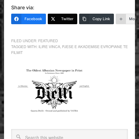
Share via:
Facebook
Twitter
Copy Link
More
FILED UNDER:
FEATURED
TAGGED WITH:
ILIRE VINCA
,
PJESE E AKADEMISE EVROPIANE TE
FILMIT