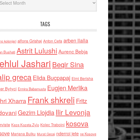
TAGS
arben llalla
alfons Grishaj
Anton Cefa
no kolonjari
Astrit Lulushi
Aurenc Bebja
an Bushati
ehlul Jashari
Beqir Sina
alip greca
Elida Buçpapaj
Elmi Berisha
Eugjen Merlika
er Bytyci
Ermira Babamusta
Frank shkreli
hri Xharra
Fritz
Ilir Levonja
Gezim Llojdia
dovani
kosova
rviste
Kolec Traboini
Keze Kozeta Zylo
sove
nderroi jete
Marjana Bulku
ne Kosove
Murat Gecaj