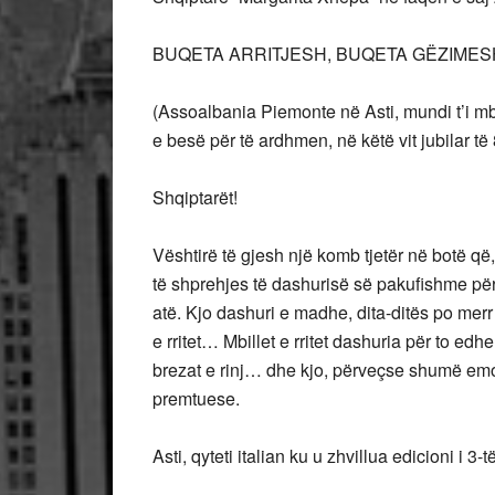
BUQETA ARRITJESH, BUQETA GËZIME
(Assoalbania Piemonte në Asti, mundi t’i mb
e besë për të ardhmen, në këtë vit jubilar të 8
Shqiptarët!
Vështirë të gjesh një komb tjetër në botë q
të shprehjes të dashurisë së pakufishme për
atë. Kjo dashuri e madhe, dita-ditës po merr
e rritet… Mbillet e rritet dashuria për to edhe
brezat e rinj… dhe kjo, përveçse shumë em
premtuese.
Asti, qyteti italian ku u zhvillua edicioni i