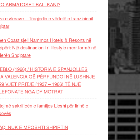
PO ARMATOSET BALLKANI?
za e vlerave – Tragjedia e vërtetë e tranzicionit
iptar
en Coast sjell Nammos Hotels & Resorts në
ipëri: Një destinacion i ri lifestyle merr formë në
ierën Shqiptare
EBLO (1966) / HISTORIA E SPANJOLLES
A VALENCIA QË PËRFUNDOI NË LUSHNJE
29 VJET PRITJE (1937 – 1966) TË NJË
LEFONATE NGA DY MOTRAT
tojmë sakrificën e familjes Lleshi për lirinë e
sovës
AÇI NUK E MPOSHTI SHPIRTIN