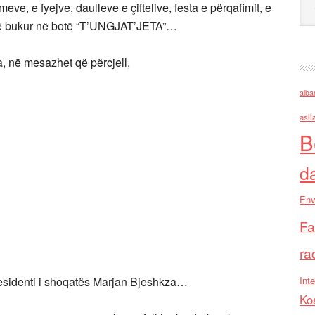
eve, e fyejve, daulleve e çiftelive, festa e përqafimit, e
 të bukur në botë “T’UNGJAT’JETA”…
a, në mesazhet që përcjell,
alba
asll
B
d
Env
Fa
ra
Presidenti i shoqatës Marjan Bjeshkza…
Inte
Ko