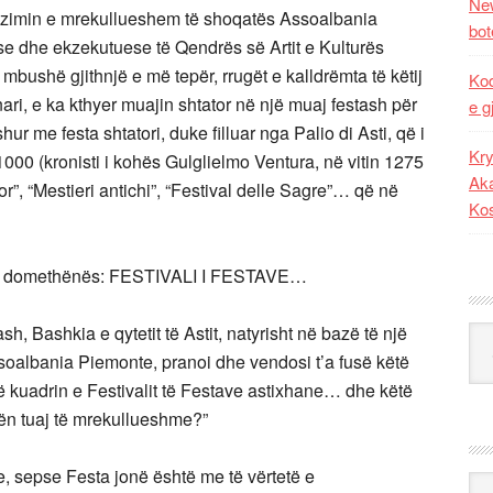
New
rganizimin e mrekullueshem të shoqatës Assoalbania
bot
e dhe ekzekutuese të Qendrës së Artit e Kulturës
bushë gjithnjë e më tepër, rrugët e kalldrëmta të këtij
Kod
enari, e ka kthyer muajin shtator në një muaj festash për
e g
eshur me festa shtatori, duke filluar nga Palio di Asti, që i
Kry
ve 1000 (kronisti i kohës Gulglielmo Ventura, në vitin 1275
Aka
or”, “Mestieri antichi”, “Festival delle Sagre”… që në
Ko
e kaq domethënës: FESTIVALI I FESTAVE…
h, Bashkia e qytetit të Astit, natyrisht në bazë të një
Kat
soalbania Piemonte, pranoi dhe vendosi t’a fusë këtë
në kuadrin e Festivalit të Festave astixhane… dhe këtë
stën tuaj të mrekullueshme?”
, sepse Festa jonë është me të vërtetë e
Ark