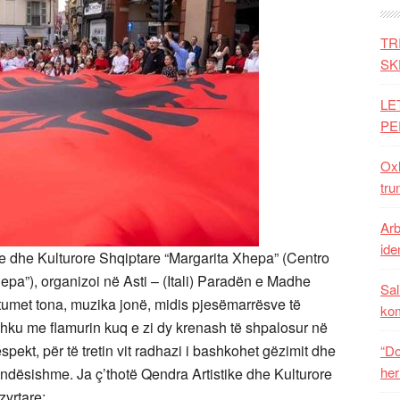
TR
SK
LE
PE
Oxh
tru
Arb
iden
ike dhe Kulturore Shqiptare “Margarita Xhepa” (Centro
epa”), organizoi në Asti – (Itali) Paradën e Madhe
Sal
stumet tona, muzika jonë, midis pjesëmarrësve të
ko
ashku me flamurin kuq e zi dy krenash të shpalosur në
spekt, për të tretin vit radhazi i bashkohet gëzimit dhe
“Do
her
ëndësishme. Ja ç’thotë Qendra Artistike dhe Kulturore
zyrtare: