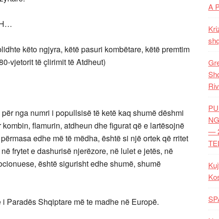
A 
SH…
Kri
shq
lidhte këto ngjyra, këtë pasuri kombëtare, këtë premtim
0-vjetorit të çlirimit të Atdheut)
Gre
Shq
Riv
PU
ë, për nga numri i popullsisë të ketë kaq shumë dëshmi
NG
 kombin, flamurin, atdheun dhe figurat që e lartësojnë
— 
 përmasa edhe më të mëdha, është si një ortek që rritet
TE
 në frytet e dashurisë njerëzore, në lulet e jetës, në
ocionuese, është sigurisht edhe shumë, shumë
Kuj
Ko
SP
 3-të i Paradës Shqiptare më te madhe në Europë.