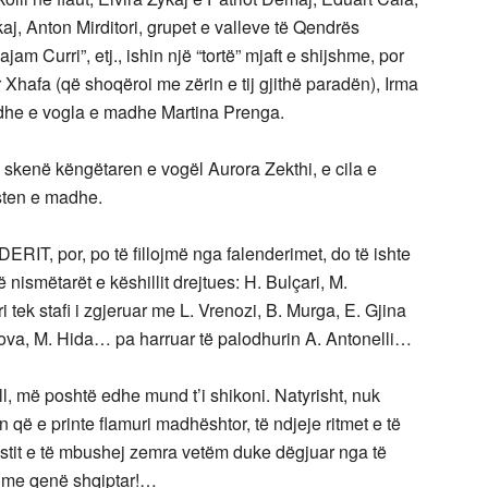
aj, Anton Mirditori, grupet e valleve të Qendrës
am Curri”, etj., ishin një “tortë” mjaft e shijshme, por
r Xhafa (që shoqëroi me zërin e tij gjithë paradën), Irma
dhe e vogla e madhe Martina Prenga.
në skenë këngëtaren e vogël Aurora Zekthi, e cila e
isten e madhe.
RIT, por, po të fillojmë nga falenderimet, do të ishte
 nismëtarët e këshillit drejtues: H. Bulçari, M.
i tek stafi i zgjeruar me L. Vrenozi, B. Murga, E. Gjina
arova, M. Hida… pa harruar të palodhurin A. Antonelli…
ll, më poshtë edhe mund t’i shikoni. Natyrisht, nuk
eun që e printe flamuri madhështor, të ndjeje ritmet e të
 Astit e të mbushej zemra vetëm duke dëgjuar nga të
rë me qenë shqiptar!…