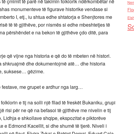
s të çmimit të parë në takimin folklorik ndërkombëtar në
Nen
 krahas monumenteve të figurave historike vendase si
Flo
mberto I, etj., iu shtua edhe shtatorja e Shenjtores me
Els
isë të të gjithëve, por nismës si edhe mbeshtetjes të
So
na përshëndet e na bekon të gjithëve çdo ditë, para
je që vijne nga historia e që do të mbeten në histori.
 ta shkruajmë dhe dokumentojmë atë… dhe historia
tje, suksese… gëzime.
ë festave, me grupet e ardhur nga larg…
olklorin e tij na solli një fllad të freskët Bukaniku, grupi
ë risi për ne që na befasoi të gjithëve me nivelin e tij
o, Lidhja e shkollave shqipe, ekspozitat e piktorëve
e e Edmond Kacellit, si dhe shumë të tjerë. Niveli i
olli në flaut, Elvira Zykaj e Patriot Demaj, Eduart Cala,