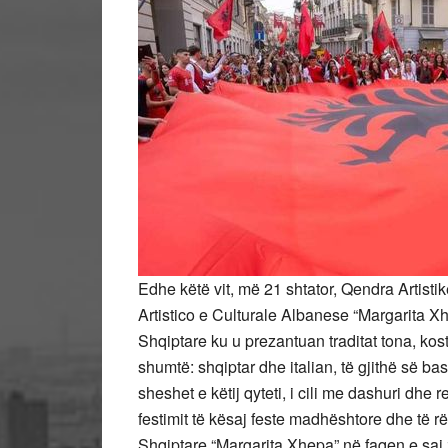
Edhe këtë vit, më 21 shtator, Qendra Artist
Artistico e Culturale Albanese “Margarita Xh
Shqiptare ku u prezantuan traditat tona, ko
shumtë: shqiptar dhe italian, të gjithë së b
sheshet e këtij qyteti, i cili me
dashuri dhe re
festimit të kësaj feste madhështore dhe të r
Shqiptare “Margarita Xhepa” në faqen e saj 