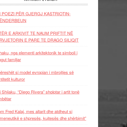
I POEZI PËR GJERGJ KASTRIOTIN-
ËNDERBEUN
TËR E ARKIVIT TE NAUM PRIFTIT NË
RVJETORIN E PARE TE DRAGO SILIQIT
aku, nga elementi arkitektonik te simboli i
ngut familjar
ëreshët si model evropian i mbrojtjes së
titetit kulturor
i Shijaku, “Diego Rivera” shqiptar i artit tonë
mbëtar
m Fred Kalaj, mes altarit dhe atdheut si
meneutikë e shpresës, kujtesës dhe shërbimit”