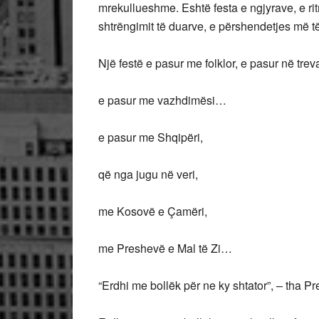
mrekullueshme. Eshtë festa e ngjyrave, e ritm
shtrëngimit të duarve, e përshendetjes më
Një festë e pasur me folklor, e pasur në trev
e pasur me vazhdimësi…
e pasur me Shqipëri,
që nga jugu në veri,
me Kosovë e Çamëri,
me Preshevë e Mal të Zi…
“Erdhi me bollëk për ne ky shtator”, – tha 