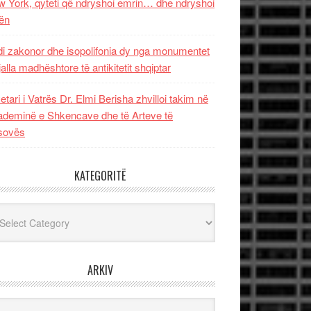
 York, qyteti që ndryshoi emrin… dhe ndryshoi
ën
i zakonor dhe isopolifonia dy nga monumentet
jalla madhështore të antikitetit shqiptar
etari i Vatrës Dr. Elmi Berisha zhvilloi takim në
deminë e Shkencave dhe të Arteve të
sovës
KATEGORITË
egoritë
ARKIV
iv