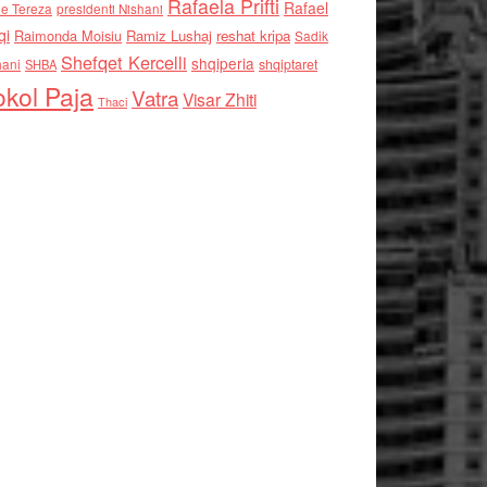
Rafaela Prifti
Rafael
e Tereza
presidenti Nishani
qi
Raimonda Moisiu
Ramiz Lushaj
reshat kripa
Sadik
Shefqet Kercelli
shqiperia
hani
shqiptaret
SHBA
kol Paja
Vatra
Visar Zhiti
Thaci