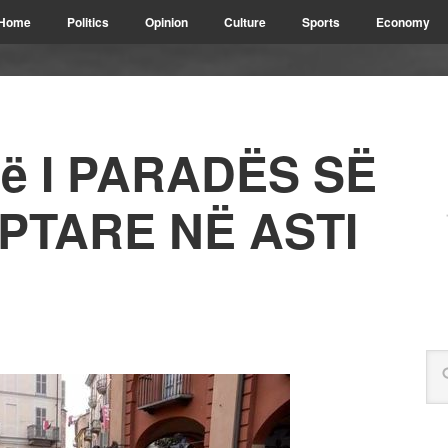
Home
Politics
Opinion
Culture
Sports
Economy
-të I PARADËS SË
PTARE NË ASTI