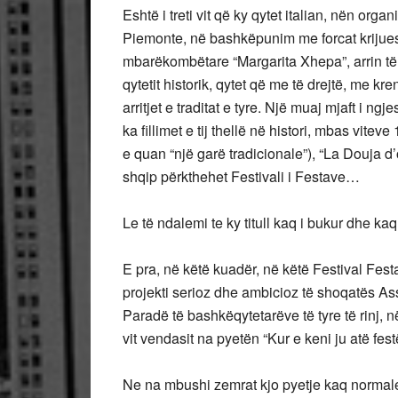
Eshtë i treti vit që ky qytet italian, nën o
Piemonte, në bashkëpunim me forcat krijues
mbarëkombëtare “Margarita Xhepa”, arrin të m
qytetit historik, qytet që me të drejtë, me kr
arritjet e traditat e tyre. Një muaj mjaft i ngj
ka fillimet e tij thellë në histori, mbas vite
e quan “një garë tradicionale”), “La Douja d’
shqip përkthehet Festivali i Festave…
Le të ndalemi te ky titull kaq i bukur dh
E pra, në këtë kuadër, në këtë Festival Festas
projekti serioz dhe ambicioz të shoqatës As
Paradë të bashkëqytetarëve të tyre të rinj, 
vit vendasit na pyetën “Kur e keni ju atë fe
Ne na mbushi zemrat kjo pyetje kaq normale