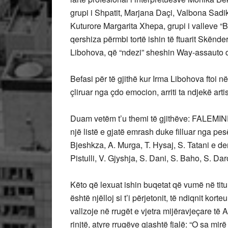
grupi i Shpatit, Marjana Daçi, Valbona Sadik
Kuturore Margarita Xhepa, grupi i valleve “Baj
qershiza përmbi tortë ishin të ftuarit Skënde
Libohova, që “ndezi” sheshin Way-assauto 
Befasi për të gjithë kur Irma Libohova ftoi 
çliruar nga çdo emocion, arriti ta ndjekë art
Duam vetëm t’u themi të gjithëve: FALEMINDE
një listë e gjatë emrash duke filluar nga pesë
Bjeshkza, A. Murga, T. Hysaj, S. Tatani e der
Pistulli, V. Gjyshja, S. Dani, S. Baho, S. D
Këto që lexuat ishin buqetat që vumë në titu
është njëlloj si t’i përjetonit, të ndiqnit kort
vallzoje në rrugët e vjetra mijëravjeçare të
rinjtë, atyre rrugëve gjashtë fjalë: “O sa mi