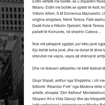
Erdhi vërtetë me bollëk, se u shpallëm fitue
Milano. Erdhi me bollëk se qytetit të Astit,
Vittorio Alfieri, S.M Domenica Mazzarello, U
origjine shqiptare, Nënë Tereza. Falë dashur
Dedë Kola e Nikolin Gjeloshi, Nënë Tereza 
pallatit të Komunës, në sheshin Catena…
Nuk më pëlqejnë zgjatjet, por këtu janë ngjar
Kjo është koha jonë, dhe ne duhet të dime
shkruhet me vepra, vepra që shënojnë arri
Dhe ne festuam sëbashku në këtë festival t
Grupi Shpati, ardhur nga Shqipëria, i cili me f
folklorik “Albanian Folk” nga Modena ishte nj
artistik, shoqata “Zëri Atdheut” Montebellun
Skopeci Art e Vida Gavoçi dhe ajo fotografik
lartë profesional i interpretuesve Monika Bek