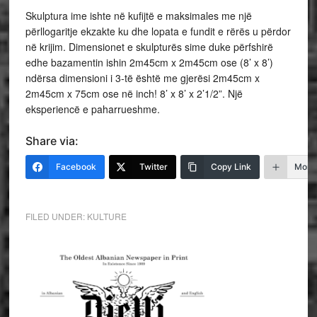
Skulptura ime ishte në kufijtë e maksimales me një
përllogaritje ekzakte ku dhe lopata e fundit e rërës u përdor
në krijim. Dimensionet e skulpturës sime duke përfshirë
edhe bazamentin ishin 2m45cm x 2m45cm ose (8’ x 8’)
ndërsa dimensioni i 3-të është me gjerësi 2m45cm x
2m45cm x 75cm ose në inch! 8’ x 8’ x 2’1/2”. Një
eksperiencë e paharrueshme.
Share via:
Facebook
Twitter
Copy Link
More
FILED UNDER:
KULTURE