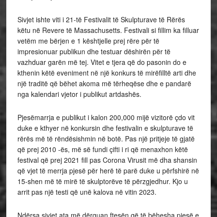
Sivjet ishte viti i 21-të Festivalit të Skulpturave të Rërës
këtu në Revere të Massachusetts. Festivali si fillim ka filluar
vetëm me bërjen e 1 kështjelle prej rëre për të
impresionuar publikun dhe testuar dëshirën për të
vazhduar garën më tej. Vitet e tjera që do pasonin do e
kthenin këtë eveniment në një konkurs të mirëfilltë arti dhe
një traditë që bëhet akoma më tërheqëse dhe e pandarë
nga
kalendari vjetor i publikut artdashës.
Pjesëmarrja e publikut i kalon 200,000 mijë vizitorë çdo vit
duke e kthyer në konkursin dhe festivalin e skulpturave të
rërës më të rëndësishmin në botë. Pas një pritjeje të gjatë
që prej 2010 -ës, më së fundi çifti i ri që menaxhon këtë
festival që prej 2021 fill pas Corona Virusit më dha shansin
që vjet të merrja pjesë për herë të parë duke u përfshirë në
15-shen më të mirë të skulptorëve të përzgjedhur. Kjo u
arrit pas një testi që unë kalova në vitin 2023.
Ndërsa sivjet ata më dërguan ftesën që të bëhesha pjesë e