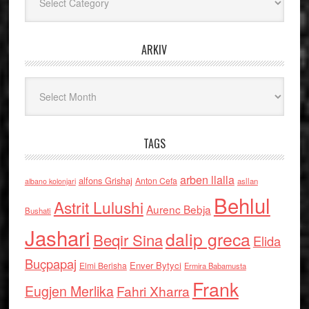
ARKIV
Arkiv
TAGS
arben llalla
alfons Grishaj
Anton Cefa
asllan
albano kolonjari
Behlul
Astrit Lulushi
Aurenc Bebja
Bushati
Jashari
dalip greca
Beqir Sina
Elida
Buçpapaj
Enver Bytyci
Elmi Berisha
Ermira Babamusta
Frank
Eugjen Merlika
Fahri Xharra