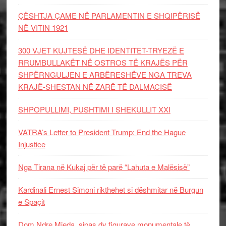
ÇËSHTJA ÇAME NË PARLAMENTIN E SHQIPËRISË
NË VITIN 1921
300 VJET KUJTESË DHE IDENTITET-TRYEZË E
RRUMBULLAKËT NË OSTROS TË KRAJËS PËR
SHPËRNGULJEN E ARBËRESHËVE NGA TREVA
KRAJË-SHESTAN NË ZARË TË DALMACISË
SHPOPULLIMI, PUSHTIMI I SHEKULLIT XXI
VATRA’s Letter to President Trump: End the Hague
Injustice
Nga Tirana në Kukaj për të parë “Lahuta e Malësisë”
Kardinali Ernest Simoni rikthehet si dëshmitar në Burgun
e Spaçit
Dom Ndre Mjeda, sipas dy figurave monumentale të