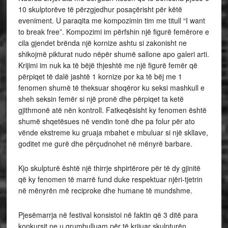
10 skulptorëve të përzgjedhur posaçërisht për këtë
eveniment. U paraqita me kompozimin tim me titull “I want
to break free”. Kompozimi im përfshin një figurë femërore e
cila gjendet brënda një kornize ashtu si zakonisht ne
shikojmë pikturat nudo nëpër shumë sallone apo galeri arti.
Krijimi im nuk ka të bëjë thjeshtë me një figurë femër që
përpiqet të dalë jashtë 1 kornize por ka të bëj me 1
fenomen shumë të theksuar shoqëror ku seksi mashkull e
sheh seksin femër si një pronë dhe përpiqet ta ketë
gjithmonë atë nën kontroll. Fatkeqësisht ky fenomen është
shumë shqetësues në vendin tonë dhe pa folur për ato
vënde ekstreme ku gruaja mbahet e mbuluar si një skllave,
goditet me gurë dhe përçudnohet në mënyrë barbare.
Kjo skulpturë është një thirrje shpirtërore për të dy gjinitë
që ky fenomen të marrë fund duke respektuar njëri-tjetrin
në mënyrën më reciproke dhe humane të mundshme.
Pjesëmarrja në festival konsistoi në faktin që 3 ditë para
konkursit ne u grumbulluam për të krijuar skulpturën