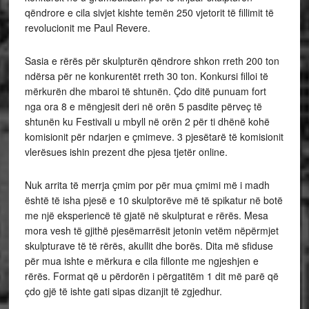
qëndrore e cila sivjet kishte temën 250 vjetorit të fillimit të
revolucionit me Paul Revere.
Sasia e rërës për skulpturën qëndrore shkon rreth 200 ton
ndërsa për ne konkurentët rreth 30 ton. Konkursi filloi të
mërkurën dhe mbaroi të shtunën. Çdo ditë punuam fort
nga ora 8 e mëngjesit deri në orën 5 pasdite përveç të
shtunën ku Festivali u mbyll në orën 2 për ti dhënë kohë
komisionit për ndarjen e çmimeve. 3 pjesëtarë të komisionit
vlerësues ishin prezent dhe pjesa tjetër online.
Nuk arrita të merrja çmim por për mua çmimi më i madh
është të isha pjesë e 10 skulptorëve më të spikatur në botë
me një eksperiencë të gjatë në skulpturat e rërës. Mesa
mora vesh të gjithë pjesëmarrësit jetonin vetëm nëpërmjet
skulpturave të të rërës, akullit dhe borës. Dita më sfiduse
për mua ishte e mërkura e cila fillonte me ngjeshjen e
rërës. Format që u përdorën i përgatitëm 1 dit më parë që
çdo gjë të ishte gati sipas dizanjit të zgjedhur.