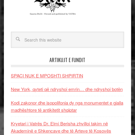
ARTIKUJT E FUNDIT
SPAÇI NUK E MPOSHTI SHPIRTIN
New York, qyteti që ndryshoi emrin… dhe ndryshoi botën
Kodi zakonor dhe isopolifonia dy nga monumentet e gjalla
madhështore të antikitetit shqiptar
Kryetari i Vatrës Dr. Elmi Berisha zhvilloi takim në
Akademinë e Shkencave dhe të Arteve të Kosovës