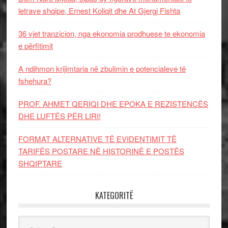
letrave shqipe, Ernest Koliqit dhe At Gjergj Fishta
36 vjet tranzicion, nga ekonomia prodhuese te ekonomia
e përfitimit
A ndihmon krijimtaria në zbulimin e potencialeve të
fshehura?
PROF. AHMET QERIQI DHE EPOKA E REZISTENCЁS
DHE LUFTЁS PЁR LIRI!
FORMAT ALTERNATIVE TË EVIDENTIMIT TË
TARIFËS POSTARE NË HISTORINË E POSTËS
SHQIPTARE
KATEGORITË
Kategoritë