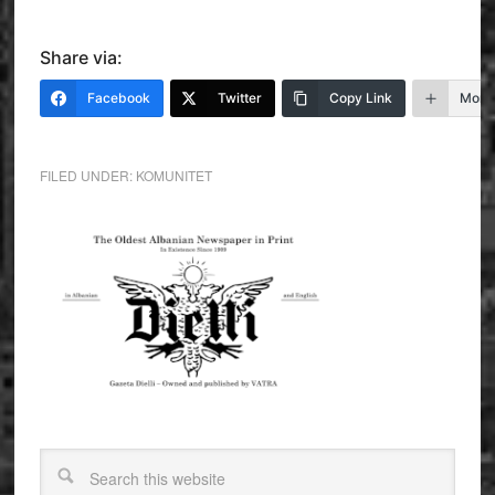
Share via:
Facebook
Twitter
Copy Link
More
FILED UNDER:
KOMUNITET