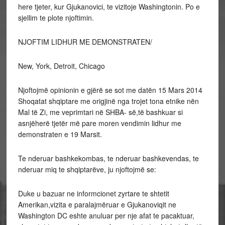
here tjeter, kur Gjukanovici, te vizitoje Washingtonin. Po e
sjellim te plote njoftimin.
NJOFTIM LIDHUR ME DEMONSTRATEN/
New, York, Detroit, Chicago
Njoftojmë opinionin e gjërë se sot me datën 15 Mars 2014
Shoqatat shqiptare me origjinë nga trojet tona etnike nën
Mal të Zi, me veprimtari në SHBA- së,të bashkuar si
asnjëherë tjetër më pare moren vendimin lidhur me
demonstraten e 19 Marsit.
Te nderuar bashkekombas, te nderuar bashkevendas, te
nderuar miq te shqiptarëve, ju njoftojmë se:
Duke u bazuar ne informcionet zyrtare te shtetit
Amerikan,vizita e paralajmëruar e Gjukanoviqit ne
Washington DC eshte anuluar per nje afat te pacaktuar,