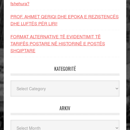
fshehura?
PROF. AHMET QERIQI DHE EPOKA E REZISTENCЁS
DHE LUFTЁS PЁR LIRI!
FORMAT ALTERNATIVE TË EVIDENTIMIT TË
TARIFËS POSTARE NË HISTORINË E POSTËS
SHQIPTARE
KATEGORITË
Kategoritë
ARKIV
Arkiv