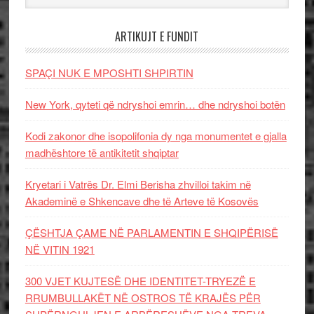
ARTIKUJT E FUNDIT
SPAÇI NUK E MPOSHTI SHPIRTIN
New York, qyteti që ndryshoi emrin… dhe ndryshoi botën
Kodi zakonor dhe isopolifonia dy nga monumentet e gjalla
madhështore të antikitetit shqiptar
Kryetari i Vatrës Dr. Elmi Berisha zhvilloi takim në
Akademinë e Shkencave dhe të Arteve të Kosovës
ÇËSHTJA ÇAME NË PARLAMENTIN E SHQIPËRISË
NË VITIN 1921
300 VJET KUJTESË DHE IDENTITET-TRYEZË E
RRUMBULLAKËT NË OSTROS TË KRAJËS PËR