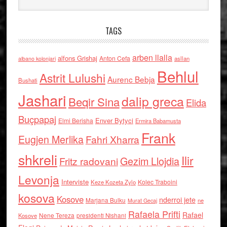
TAGS
arben llalla
alfons Grishaj
Anton Cefa
asllan
albano kolonjari
Behlul
Astrit Lulushi
Aurenc Bebja
Bushati
Jashari
dalip greca
Beqir Sina
Elida
Buçpapaj
Enver Bytyci
Elmi Berisha
Ermira Babamusta
Frank
Eugjen Merlika
Fahri Xharra
shkreli
Ilir
Gezim Llojdia
Fritz radovani
Levonja
Interviste
Kolec Traboini
Keze Kozeta Zylo
kosova
Kosove
nderroi jete
Marjana Bulku
ne
Murat Gecaj
Rafaela Prifti
Rafael
Nene Tereza
Kosove
presidenti Nishani