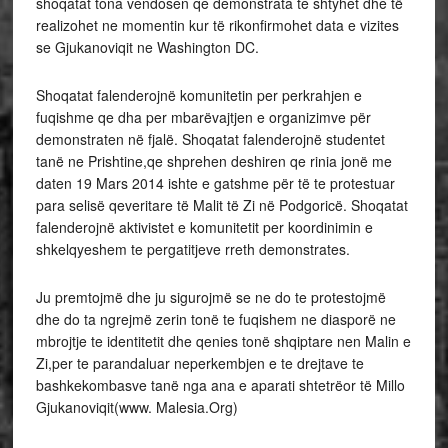
shoqatat tona vendosen qe demonstrata te shtyhet dhe të
realizohet ne momentin kur të rikonfirmohet data e vizites
se Gjukanoviqit ne Washington DC.
Shoqatat falenderojnë komunitetin per perkrahjen e
fuqishme qe dha per mbarëvajtjen e organizimve për
demonstraten në fjalë. Shoqatat falenderojnë studentet
tanë ne Prishtine,qe shprehen deshiren qe rinia jonë me
daten 19 Mars 2014 ishte e gatshme për të te protestuar
para selisë qeveritare të Malit të Zi në Podgoricë. Shoqatat
falenderojnë aktivistet e komunitetit per koordinimin e
shkelqyeshem te pergatitjeve rreth demonstrates.
Ju premtojmë dhe ju sigurojmë se ne do te protestojmë
dhe do ta ngrejmë zerin tonë te fuqishem ne diasporë ne
mbrojtje te identitetit dhe qenies tonë shqiptare nen Malin e
Zi,per te parandaluar neperkembjen e te drejtave te
bashkekombasve tanë nga ana e aparati shtetrëor të Millo
Gjukanoviqit(www. Malesia.Org)