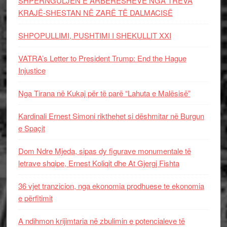
SHPËRNGULJEN E ARBËRESHËVE NGA TREVA
KRAJË-SHESTAN NË ZARË TË DALMACISË
SHPOPULLIMI, PUSHTIMI I SHEKULLIT XXI
VATRA’s Letter to President Trump: End the Hague
Injustice
Nga Tirana në Kukaj për të parë “Lahuta e Malësisë”
Kardinali Ernest Simoni rikthehet si dëshmitar në Burgun
e Spaçit
Dom Ndre Mjeda, sipas dy figurave monumentale të
letrave shqipe, Ernest Koliqit dhe At Gjergj Fishta
36 vjet tranzicion, nga ekonomia prodhuese te ekonomia
e përfitimit
A ndihmon krijimtaria në zbulimin e potencialeve të