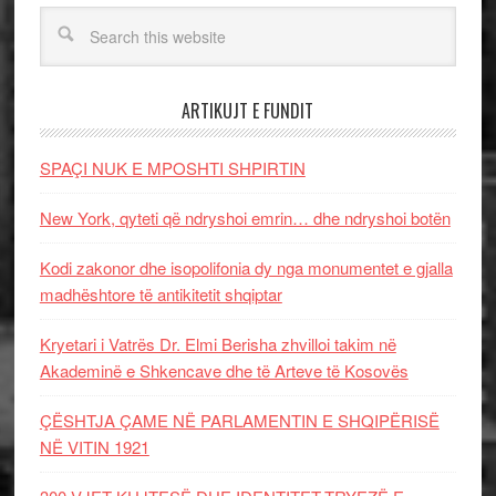
ARTIKUJT E FUNDIT
SPAÇI NUK E MPOSHTI SHPIRTIN
New York, qyteti që ndryshoi emrin… dhe ndryshoi botën
Kodi zakonor dhe isopolifonia dy nga monumentet e gjalla
madhështore të antikitetit shqiptar
Kryetari i Vatrës Dr. Elmi Berisha zhvilloi takim në
Akademinë e Shkencave dhe të Arteve të Kosovës
ÇËSHTJA ÇAME NË PARLAMENTIN E SHQIPËRISË
NË VITIN 1921