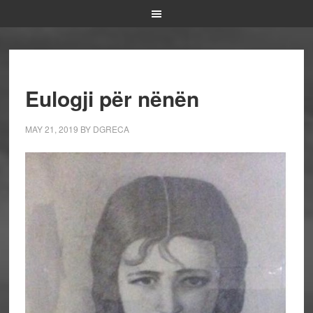
Eulogji për nënën
MAY 21, 2019
BY
DGRECA