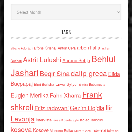
Arkiv
TAGS
arben llalla
alfons Grishaj
Anton Cefa
asllan
albano kolonjari
Behlul
Astrit Lulushi
Aurenc Bebja
Bushati
Jashari
dalip greca
Beqir Sina
Elida
Buçpapaj
Enver Bytyci
Elmi Berisha
Ermira Babamusta
Frank
Eugjen Merlika
Fahri Xharra
shkreli
Ilir
Gezim Llojdia
Fritz radovani
Levonja
Interviste
Kolec Traboini
Keze Kozeta Zylo
kosova
Kosove
nderroi jete
Marjana Bulku
ne
Murat Gecaj