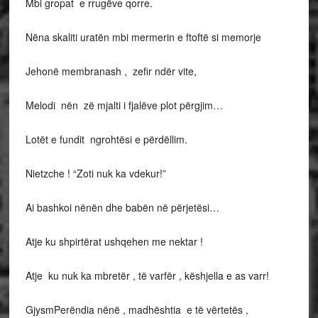
Mbi gropat e rrugëve qorre.
Nëna skaliti uratën mbi mermerin e ftoftë si memorje
Jehonë membranash , zefir ndër vite,
Melodi nën zë mjalti i fjalëve plot përgjim…
Lotët e fundit ngrohtësi e përdëllim.
Nietzche ! “Zoti nuk ka vdekur!”
Ai bashkoi nënën dhe babën në përjetësi…
Atje ku shpirtërat ushqehen me nektar !
Atje ku nuk ka mbretër , të varfër , këshjella e as varr!
GjysmPerëndia nënë , madhështia e të vërtetës ,