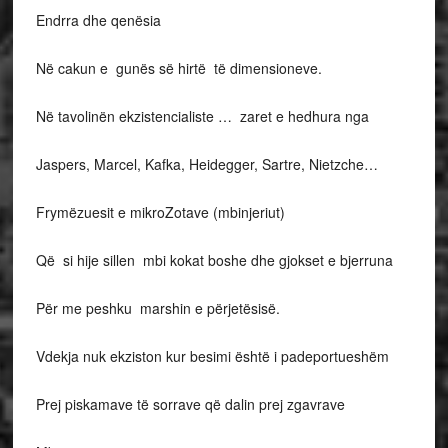
Endrra dhe qenësia
Në cakun e gunës së hirtë të dimensioneve.
Në tavolinën ekzistencialiste … zaret e hedhura nga
Jaspers, Marcel, Kafka, Heidegger, Sartre, Nietzche…
Frymëzuesit e mikroZotave (mbinjeriut)
Që si hije sillen mbi kokat boshe dhe gjokset e bjerruna
Për me peshku marshin e përjetësisë.
Vdekja nuk ekziston kur besimi është i padeportueshëm
Prej piskamave të sorrave që dalin prej zgavrave