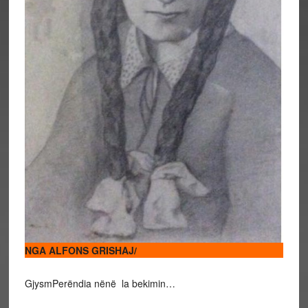
NGA ALFONS GRISHAJ/
GjysmPerëndia nënë la bekimin…