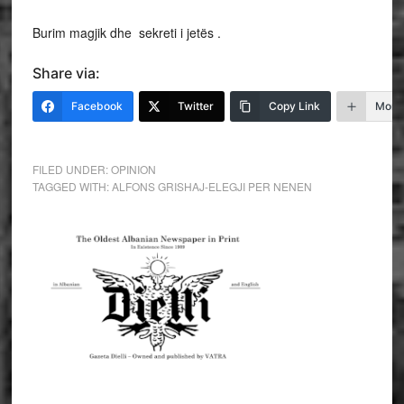
Burim magjik dhe sekreti i jetës .
Share via:
Facebook
Twitter
Copy Link
More
FILED UNDER:
OPINION
TAGGED WITH:
ALFONS GRISHAJ-ELEGJI PER NENEN