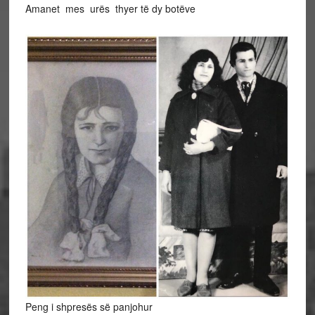
Amanet mes urës thyer të dy botëve
Peng i shpresës së panjohur