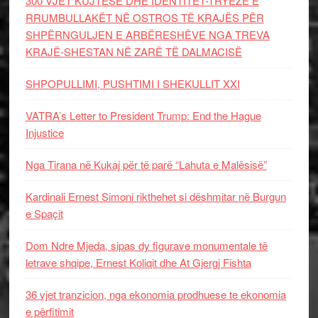
300 VJET KUJTESË DHE IDENTITET-TRYEZË E
RRUMBULLAKËT NË OSTROS TË KRAJËS PËR
SHPËRNGULJEN E ARBËRESHËVE NGA TREVA
KRAJË-SHESTAN NË ZARË TË DALMACISË
SHPOPULLIMI, PUSHTIMI I SHEKULLIT XXI
VATRA’s Letter to President Trump: End the Hague
Injustice
Nga Tirana në Kukaj për të parë “Lahuta e Malësisë”
Kardinali Ernest Simoni rikthehet si dëshmitar në Burgun
e Spaçit
Dom Ndre Mjeda, sipas dy figurave monumentale të
letrave shqipe, Ernest Koliqit dhe At Gjergj Fishta
36 vjet tranzicion, nga ekonomia prodhuese te ekonomia
e përfitimit