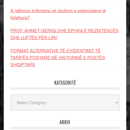
A ndihmon krijimtaria në zbulimin e potencialeve të
fshehura?
PROF. AHMET QERIQI DHE EPOKA E REZISTENCЁS
DHE LUFTЁS PЁR LIRI!
FORMAT ALTERNATIVE TË EVIDENTIMIT TË
TARIFËS POSTARE NË HISTORINË E POSTËS
SHQIPTARE
KATEGORITË
Kategoritë
ARKIV