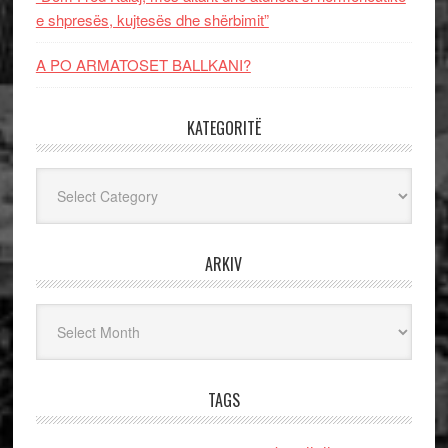
e shpresës, kujtesës dhe shërbimit”
A PO ARMATOSET BALLKANI?
KATEGORITË
Kategoritë
ARKIV
Arkiv
TAGS