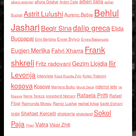
arben llalla
alfons Grishaj
Anton Cefa
asllan
albano kolonjari
Behlul
Astrit Lulushi
Aurenc Bebja
Bushati
Jashari
dalip greca
Beqir Sina
Elida
Buçpapaj
Enver Bytyci
Elmi Berisha
Ermira Babamusta
Frank
Eugjen Merlika
Fahri Xharra
shkreli
Ilir
Gezim Llojdia
Fritz radovani
Levonja
Interviste
Kolec Traboini
Keze Kozeta Zylo
kosova
Kosove
nderroi jete
Marjana Bulku
ne
Murat Gecaj
Rafaela Prifti
Rafael
Nene Tereza
Kosove
presidenti Nishani
Floqi
Raimonda Moisiu
Ramiz Lushaj
reshat kripa
Sadik Elshani
Sokol
Shefqet Kercelli
shqiperia
shqiptaret
SHBA
Paja
Vatra
Visar Zhiti
Thaci