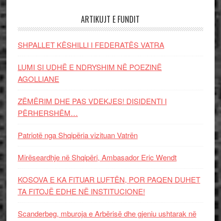
ARTIKUJT E FUNDIT
SHPALLET KËSHILLI I FEDERATËS VATRA
LUMI SI UDHË E NDRYSHIM NË POEZINË
AGOLLIANE
ZËMËRIM DHE PAS VDEKJES! DISIDENTI I
PËRHERSHËM…
Patriotë nga Shqipëria vizituan Vatrën
Mirëseardhje në Shqipëri, Ambasador Eric Wendt
KOSOVA E KA FITUAR LUFTËN, POR PAQEN DUHET
TA FITOJË EDHE NË INSTITUCIONE!
Scanderbeg, mburoja e Arbërisë dhe gjeniu ushtarak në