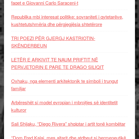
faqet e Giovanni Carlo Saraceni-t
Republika mbi interesat politike: sovraniteti i qytetarëve,
kushtetutshmëria dhe përgjegjësia shtetërore
TRI POEZI PËR GJERGJ KASTRIOTIN-
SKËNDERBEUN
LETËR E ARKIVIT TE NAUM PRIFTIT NË
PERVJETORIN E PARE TE DRAGO SILIQIT
Oxhaku, nga elementi arkitektonik te simboli i trungut
familjar
Arbëreshët si model evropian i mbrojtjes së identitetit
kulturor
Sali Shijaku, “Diego Rivera” shqiptar i artit tonë kombëtar
“Dom Fred Kalaj, mes altarit dhe atdheut si hermeneutikë