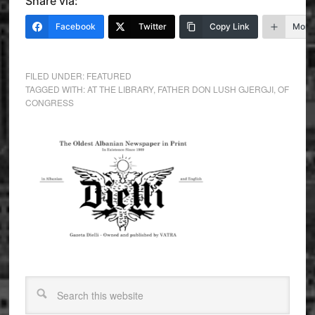
Share via:
Facebook
Twitter
Copy Link
More
FILED UNDER:
FEATURED
TAGGED WITH:
AT THE LIBRARY
,
FATHER DON LUSH GJERGJI
,
OF
CONGRESS