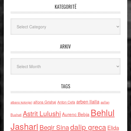
KATEGORITË
Kategoritë
ARKIV
Arkiv
TAGS
arben llalla
alfons Grishaj
Anton Cefa
asllan
albano kolonjari
Behlul
Astrit Lulushi
Aurenc Bebja
Bushati
Jashari
dalip greca
Beqir Sina
Elida