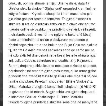
cdokush, por më shumë fëmijët. Ditën e dielë, data 17
Dhjetor shkolla shqipe “ Gjuha jonë” organizoi kremtimin e
këtyre festave. Kryesia e shoqatës i mori masat dhe çdo
gjë ishte gati për festën e fëmijëve. Të gjithë nxënësit e
shkollës si ata që e ndjekin shkollën të dielave dhe shumë
nxënës online së
bashku me prindërit, gjyshërit, vëlllezërit,
motrat,mësuesit të veshur me ngjyrat e bukura të kësaj
feste u mblodhën në sallën e zbukuruar me pemën e
Krishtlindjes zbukuruar aq bukur nga Bujar Cela me djalin e
tij, Blerim Cela-ish nxenes i shkolles sone qe eshte me ne
në cdo aktivitet dhe dekorimet e kesaj feste te ofruara nga
znj. Julida Cepele, sekretare e shoqatës. Znj. Rajmonda
Bardhi, drejtore e shkollës dhe mësuese e klasës së pestë,
përshendeti në emër të gjithë mësuesve, duke uruar gjithë
prindërit dhe nxënësit festa të gëzuara dhe mbarësi në cdo
familje shqiptare. Kryetari i shoqatës “ Bijtë e Shqipes” z.
Dritan Matraku uroi gjithë komunitetin shqiptar një Vit të Ri
të gëzuar dhe të mbarë. Ai gjithashtu uroi gjithë shqiptarët
e krishtere Gëzuar Krishtlindjet. Z. Dritan Matraku
falenderoi gjithë prindërit e shkollës sonë dhe në mënyrë të