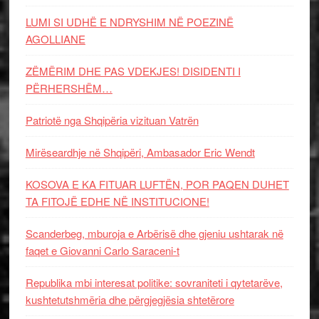
LUMI SI UDHË E NDRYSHIM NË POEZINË
AGOLLIANE
ZËMËRIM DHE PAS VDEKJES! DISIDENTI I
PËRHERSHËM…
Patriotë nga Shqipëria vizituan Vatrën
Mirëseardhje në Shqipëri, Ambasador Eric Wendt
KOSOVA E KA FITUAR LUFTËN, POR PAQEN DUHET
TA FITOJË EDHE NË INSTITUCIONE!
Scanderbeg, mburoja e Arbërisë dhe gjeniu ushtarak në
faqet e Giovanni Carlo Saraceni-t
Republika mbi interesat politike: sovraniteti i qytetarëve,
kushtetutshmëria dhe përgjegjësia shtetërore