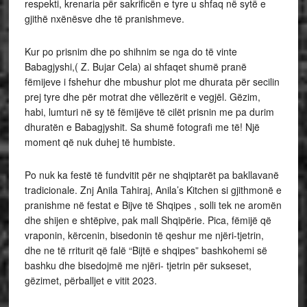
respekti, krenaria për sakrificën e tyre u shfaq në sytë e
gjithë nxënësve dhe të pranishmeve.
Kur po prisnim dhe po shihnim se nga do të vinte
Babagjyshi,( Z. Bujar Cela) ai shfaqet shumë pranë
fëmijeve i fshehur dhe mbushur plot me dhurata për secilin
prej tyre dhe për motrat dhe vëllezërit e vegjël. Gëzim,
habi, lumturi në sy të fëmijëve të cilët prisnin me pa durim
dhuratën e Babagjyshit. Sa shumë fotografi me të! Një
moment që nuk duhej të humbiste.
Po nuk ka festë të fundvitit për ne shqiptarët pa bakllavanë
tradicionale. Znj Anila Tahiraj, Anila’s Kitchen si gjithmonë e
pranishme në festat e Bijve të Shqipes , solli tek ne aromën
dhe shijen e shtëpive, pak mall Shqipërie. Pica, fëmijë që
vraponin, kërcenin, bisedonin të qeshur me njëri-tjetrin,
dhe ne të rriturit që falë “Bijtë e shqipes” bashkohemi së
bashku dhe bisedojmë me njëri- tjetrin për sukseset,
gëzimet, përballjet e vitit 2023.