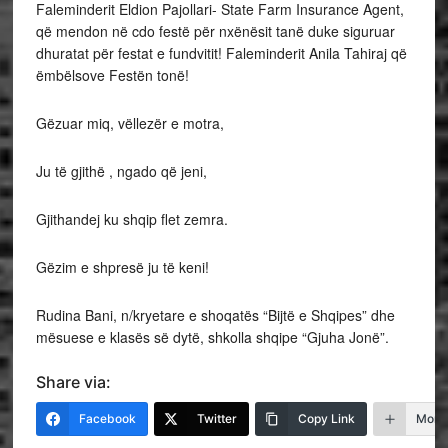
Faleminderit Eldion Pajollari- State Farm Insurance Agent,
që mendon në cdo festë për nxënësit tanë duke siguruar
dhuratat për festat e fundvitit! Faleminderit Anila Tahiraj që
ëmbëlsove Festën tonë!
Gëzuar miq, vëllezër e motra,
Ju të gjithë , ngado që jeni,
Gjithandej ku shqip flet zemra.
Gëzim e shpresë ju të keni!
Rudina Bani, n/kryetare e shoqatës “Bijtë e Shqipes” dhe
mësuese e klasës së dytë, shkolla shqipe “Gjuha Jonë”.
Share via:
Facebook
Twitter
Copy Link
More