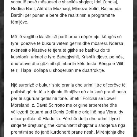
vecantë pesë mësueset e shkollës shqipe; Irini Zenelaj,
Rudina Bani, Afërdita Muzhaqi, Mimoza Sotiri, Raimonda
Bardhi për punën e bërë dhe realizimin e programit të
fëmijëve.
Më të vegjlit e klasës së parë uruan nëpërmjet këngës së
tyre, poezive të bukura vetëm gëzim dhe mbarësi. Ndërsa
nxënësit e klasëve të tjera të gjithë së bashku do të
kushtonin urimet e tyre Babagjyshit, Krishtlindjeve, pemës,
dhuratave dhe gëzimit që mbartin këto festa. Kënga e Vitit
të ri, Hapa- dollapa u shoqëruan me duartrokitje.
Një surprizë e bukur ishte prania dhe urimi i tre oficerëve të
policisë që do të u kujtonin fëmijëve që ata janë pranë nesh
për të siguruar qetësinë tonë. Shefi i Policisë se Lower
Moreland, z. David Scirrotto me origjinë arbëreshe dhe
vëllezerit Eduard and Denis Delli me origjinë nga Vlora, dy
oficer policie në Filadelfia. Përshëndetja dhe urimi i tyre i
sinqertë drejtuar gjithë komunitetit shqiptar u shoqërua nga
premtimi se do jenë kurdoherë prane nesh. Mirënjohja dhe