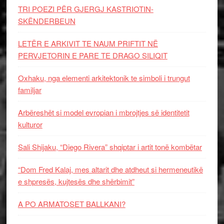
TRI POEZI PËR GJERGJ KASTRIOTIN-
SKËNDERBEUN
LETËR E ARKIVIT TE NAUM PRIFTIT NË
PERVJETORIN E PARE TE DRAGO SILIQIT
Oxhaku, nga elementi arkitektonik te simboli i trungut
familjar
Arbëreshët si model evropian i mbrojtjes së identitetit
kulturor
Sali Shijaku, “Diego Rivera” shqiptar i artit tonë kombëtar
“Dom Fred Kalaj, mes altarit dhe atdheut si hermeneutikë
e shpresës, kujtesës dhe shërbimit”
A PO ARMATOSET BALLKANI?