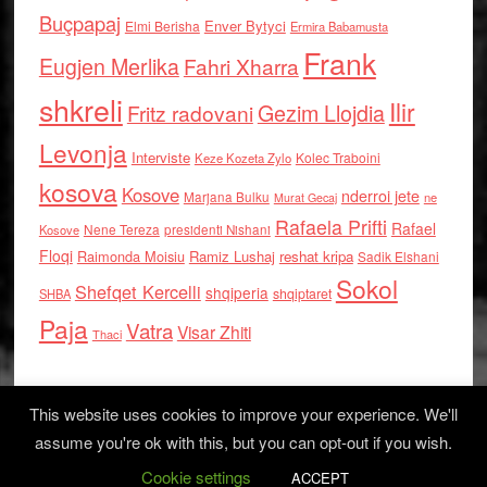
Buçpapaj
Enver Bytyci
Elmi Berisha
Ermira Babamusta
Frank
Eugjen Merlika
Fahri Xharra
shkreli
Ilir
Gezim Llojdia
Fritz radovani
Levonja
Interviste
Kolec Traboini
Keze Kozeta Zylo
kosova
Kosove
nderroi jete
Marjana Bulku
ne
Murat Gecaj
Rafaela Prifti
Rafael
Nene Tereza
Kosove
presidenti Nishani
Floqi
Raimonda Moisiu
Ramiz Lushaj
reshat kripa
Sadik Elshani
Sokol
Shefqet Kercelli
shqiperia
shqiptaret
SHBA
Paja
Vatra
Visar Zhiti
Thaci
This website uses cookies to improve your experience. We'll
assume you're ok with this, but you can opt-out if you wish.
Cookie settings
Log in
ACCEPT