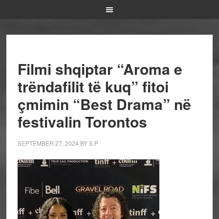
Filmi shqiptar “Aroma e
trëndafilit të kuq” fitoi
çmimin “Best Drama” në
festivalin Torontos
SEPTEMBER 27, 2024
BY
S P