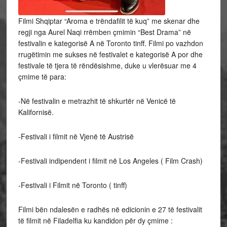
Filmi Shqiptar “Aroma e trëndafilit të kuq” me skenar dhe
regji nga Aurel Naqi rrëmben çmimin “Best Drama” në
festivalin e kategorisë A në Toronto tinff. Filmi po vazhdon
rrugëtimin me sukses në festivalet e kategorisë A por dhe
festivale të tjera të rëndësishme, duke u vlerësuar me 4
çmime të para:
-Në festivalin e metrazhit të shkurtër në Venicë të
Kalifornisë.
-Festivali i filmit në
Vjenë të Austrisë
-Festivali indipendent i filmit në Los Angeles ( Film Crash)
-Festivali i Filmit në Toronto ( tinff)
Filmi bën ndalesën e radhës në edicionin e 27 të festivalit
të filmit në Filadelfia ku kandidon për dy çmime :