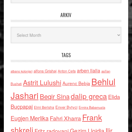
ARKIV
Arkiv
TAGS
arben llalla
alfons Grishaj
Anton Cefa
asllan
albano kolonjari
Behlul
Astrit Lulushi
Aurenc Bebja
Bushati
Jashari
dalip greca
Beqir Sina
Elida
Buçpapaj
Enver Bytyci
Elmi Berisha
Ermira Babamusta
Frank
Eugjen Merlika
Fahri Xharra
shkreli
Ilir
Gezim Llojdia
Fritz radovani