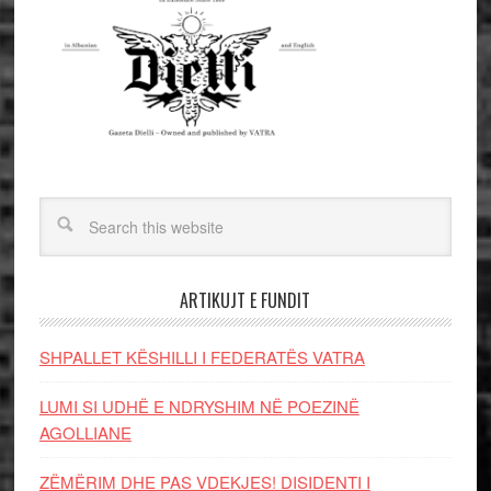
ARTIKUJT E FUNDIT
SHPALLET KËSHILLI I FEDERATËS VATRA
LUMI SI UDHË E NDRYSHIM NË POEZINË
AGOLLIANE
ZËMËRIM DHE PAS VDEKJES! DISIDENTI I