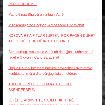
PËRHERSHËM…
Patriotë nga Shqipëria vizituan Vatrën
Mirëseardhje në Shqipëri, Ambasador Eric Wendt
KOSOVA E KA FITUAR LUFTËN, POR PAQEN DUHET
TA FITOJË EDHE NË INSTITUCIONE!
Scanderbeg, mburoja e Arbërisë dhe gjeniu ushtarak në
faqet e Giovanni Carlo Saraceni-t
Republika mbi interesat politike: sovraniteti i qytetarëve,
kushtetutshmëria dhe përgjegjësia shtetërore
TRI POEZI PËR GJERGJ KASTRIOTIN-
SKËNDERBEUN
LETËR E ARKIVIT TE NAUM PRIFTIT NË