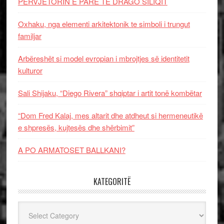
PERVJETORIN E PARE TE DRAGO SILIQIT
Oxhaku, nga elementi arkitektonik te simboli i trungut
familjar
Arbëreshët si model evropian i mbrojtjes së identitetit
kulturor
Sali Shijaku, “Diego Rivera” shqiptar i artit tonë kombëtar
“Dom Fred Kalaj, mes altarit dhe atdheut si hermeneutikë
e shpresës, kujtesës dhe shërbimit”
A PO ARMATOSET BALLKANI?
KATEGORITË
Kategoritë