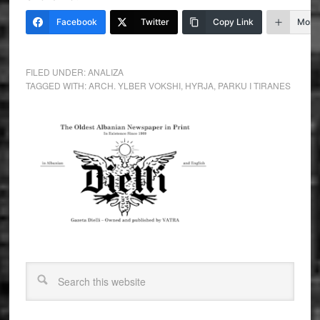
Facebook
Twitter
Copy Link
More
FILED UNDER:
ANALIZA
TAGGED WITH:
ARCH. YLBER VOKSHI
,
HYRJA
,
PARKU I TIRANES