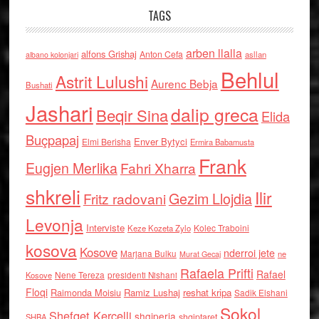
TAGS
arben llalla
alfons Grishaj
Anton Cefa
asllan
albano kolonjari
Behlul
Astrit Lulushi
Aurenc Bebja
Bushati
Jashari
dalip greca
Beqir Sina
Elida
Buçpapaj
Enver Bytyci
Elmi Berisha
Ermira Babamusta
Frank
Eugjen Merlika
Fahri Xharra
shkreli
Ilir
Gezim Llojdia
Fritz radovani
Levonja
Interviste
Kolec Traboini
Keze Kozeta Zylo
kosova
Kosove
nderroi jete
Marjana Bulku
ne
Murat Gecaj
Rafaela Prifti
Rafael
Nene Tereza
Kosove
presidenti Nishani
Floqi
Raimonda Moisiu
Ramiz Lushaj
reshat kripa
Sadik Elshani
Sokol
Shefqet Kercelli
shqiperia
shqiptaret
SHBA