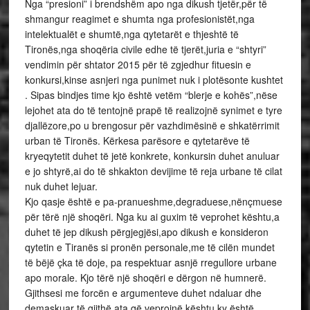
Nga “presioni” i brendshëm apo nga dikush tjetër,për të
shmangur reagimet e shumta nga profesionistët,nga
intelektualët e shumtë,nga qytetarët e thjeshtë të
Tironës,nga shoqëria civile edhe të tjerët,juria e “shtyri”
vendimin për shtator 2015 për të zgjedhur fituesin e
konkursi,kinse asnjeri nga punimet nuk i plotësonte kushtet
. Sipas bindjes time kjo është vetëm “blerje e kohës”,nëse
lejohet ata do të tentojnë prapë të realizojnë synimet e tyre
djallëzore,po u brengosur për vazhdimësinë e shkatërrimit
urban të Tironës. Kërkesa parësore e qytetarëve të
kryeqytetit duhet të jetë konkrete, konkursin duhet anuluar
e jo shtyrë,ai do të shkakton devijime të reja urbane të cilat
nuk duhet lejuar.
Kjo qasje është e pa-pranueshme,degraduese,nënçmuese
për tërë një shoqëri. Nga ku ai guxim të veprohet kështu,a
duhet të jep dikush përgjegjësi,apo dikush e konsideron
qytetin e Tiranës si pronën personale,me të cilën mundet
të bëjë çka të doje, pa respektuar asnjë rregullore urbane
apo morale. Kjo tërë një shoqëri e dërgon në humnerë.
Gjithsesi me forcën e argumenteve duhet ndaluar dhe
demaskuar të gjithë ata që veprojnë kështu,ky është