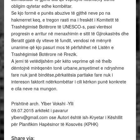
obligim qytetar edhe kombëtar.
Se kjo formë e punës abuzive të gjithë neve po na
hakmerret keq, e tregon rasti ma i freskët i Komitetit të
Trashëgimisë Botërore të UNESCO-s, pasi vlerësoi
progresin e arritur në menaxhimin e sitit të Gjirokastrës dhe
Beratit gjatë dy viteve të fundit, vendosi në mënyrë
unanime që kjo pasuri mos të përfshihet në Listën e
Trashëgimisë Botërore në Rrezik.
A jemi të vetëdijshëm për këto veprime që në thelb
dëmtojnë mirëqenën tonë urbane,arsyetimet e ndryshme
fare nuk janë bindëse,përkatësia partiake fare nuk i
intereson faktorit ndërkombëtar i cili kërkon punë konkrete
e cila neve na mungon.
Prishtinë arch. Ylber Vokshi -Ylli
09.07.2015 arkitekt i pavarur
ylberv@gmail.com ose Autori është ish-Kryetar i Këshillit
për Planifikim Hapësinor të Kosovës (KPHK)
Share via: