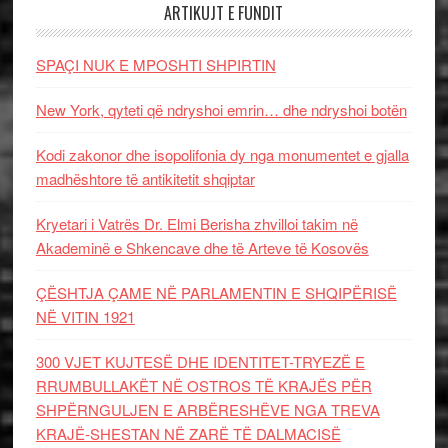
ARTIKUJT E FUNDIT
SPAÇI NUK E MPOSHTI SHPIRTIN
New York, qyteti që ndryshoi emrin… dhe ndryshoi botën
Kodi zakonor dhe isopolifonia dy nga monumentet e gjalla
madhështore të antikitetit shqiptar
Kryetari i Vatrës Dr. Elmi Berisha zhvilloi takim në
Akademinë e Shkencave dhe të Arteve të Kosovës
ÇËSHTJA ÇAME NË PARLAMENTIN E SHQIPËRISË
NË VITIN 1921
300 VJET KUJTESË DHE IDENTITET-TRYEZË E
RRUMBULLAKËT NË OSTROS TË KRAJËS PËR
SHPËRNGULJEN E ARBËRESHËVE NGA TREVA
KRAJË-SHESTAN NË ZARË TË DALMACISË