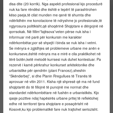
disa dite (20 korrik). Nga aspekti profesional kjo procedurë
nuk ka fare rëndësi dhe është e tepërt të parashtrohen
këso pseja,të cilat munden me qenë të shumta dhe
ndërlidhën me konotacione të ndryshme jo profesionale,të
ngjyrosura politikisht,që shoqërinë Shqiptare e dërgojnë në
qorrsokak. Në fillim”fajësova”veten përse nuk isha i
informuar më parë për konkursin me karakter
ndërkombëtar,por së shpejti i binda se nuk isha i vetmi.
Se mënyra e zgjidhjes së problemeve urbane me anën e
konkurseve,është mënyra ma e mirë e cila praktikohet në
tërë botën,ketë metodë kurrsesi nuk duhet kontestuar. Pa
rezervë i kamë përkrahur konkurset arkitektonike dhe
urbanistike për qendrën (plani Francez),sheshin
”Skënderbej”, si dhe Planin Rregullues të Tiranës të
aprovuar në vitin 2011. Kisha një shpresë që ma në fund
shqiptarët do të fillojnë të punojnë me normat dhe
standardet ndërkombëtare në fushën e urbanistikës. Kjo
qasje pozitive ndaj hapësirës urbane pritej të reflektohej
edhe në territoret tjera shqiptare e posaçërisht në
Kosovë,ku kjo problematikë fare nuk trajtohet seriozisht.