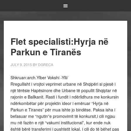
Flet specialisti:Hyrja në
Parkun e Tiranës
JULY 9, 2015
BY
DGRECA
Shkruan:arch.Ylber Vokshi -Ylli/
Rregullisht i vrojtoi veprimet urbane në Shqipëri si pjesë i
një tërësie Hapësinore dhe Urbane të popullit Shqiptar në
rajonin e Ballkanit. Rasti i fundit i ndërlidhura me konkursin
ndërkombëtar për projektin ideor i emëruar “Hyrja në
Parkun e Tiranes” për mua ishte jo bindëse. Paksa isha i
befasuar me “ngutin”e promovimit të konkursit,i cili ngjau
mu në fazën e një “vakumi institucional”, kur ende nuk
është bërë transferimi i pushtetit lokal, i cili do të bëhet pas