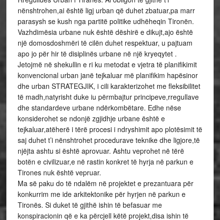
nënshtrohen,ai është ligj urban që duhet zbatuar,pa marr
parasysh se kush nga partitë politike udhëheqin Tironën.
Vazhdimësia urbane nuk është dëshirë e dikujt,ajo është
një domosdoshmëri të cilën duhet respektuar, u pajtuam
apo jo për hir të disiplinës urbane në një kryeqytet .
Jetojmë në shekullin e ri ku metodat e vjetra të planifikimit
konvencional urban janë tejkaluar më planifikim hapësinor
dhe urban STRATEGJIK, i cili karakterizohet me fleksibilitet
të madh,natyrisht duke iu përmbajtur principeve,rregullave
dhe standardeve urbane ndërkombëtare. Edhe nëse
konsiderohet se ndonjë zgjidhje urbane është e
tejkaluar,atëherë i tërë procesi i ndryshimit apo plotësimit të
saj duhet t’i nënshtrohet procedurave teknike dhe ligjore,të
njëjta ashtu si është aprovuar. Ashtu veprohet në tërë
botën e civilizuar,e në rastin konkret të hyrja në parkun e
Tirones nuk është vepruar.
Ma së paku do të ndalëm në projektet e prezantuara për
konkurrim me ide arkitektonike për hyrjen në parkun e
Tironës. Si duket të gjithë ishin të befasuar me
konspiracionin që e ka përcjell këtë projekt,disa ishin të