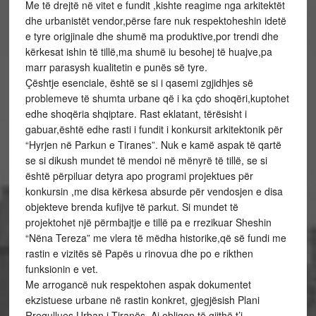
Me të drejtë në vitet e fundit ,kishte reagime nga arkitektët
dhe urbanistët vendor,përse fare nuk respektoheshin idetë
e tyre origjinale dhe shumë ma produktive,por trendi dhe
kërkesat ishin të tillë,ma shumë iu besohej të huajve,pa
marr parasysh kualitetin e punës së tyre.
Çështje esenciale, është se si i qasemi zgjidhjes së
problemeve të shumta urbane që i ka çdo shoqëri,kuptohet
edhe shoqëria shqiptare. Rast eklatant, tërësisht i
gabuar,është edhe rasti i fundit i konkursit arkitektonik për
“Hyrjen në Parkun e Tiranes”. Nuk e kamë aspak të qartë
se si dikush mundet të mendoi në mënyrë të tillë, se si
është përpiluar detyra apo programi projektues për
konkursin ,me disa kërkesa absurde për vendosjen e disa
objekteve brenda kufijve të parkut. Si mundet të
projektohet një përmbajtje e tillë pa e rrezikuar Sheshin
“Nëna Tereza” me vlera të mëdha historike,që së fundi me
rastin e vizitës së Papës u rinovua dhe po e rikthen
funksionin e vet.
Me arrogancë nuk respektohen aspak dokumentet
ekzistuese urbane në rastin konkret, gjegjësish Plani
Rregullues Urban i Tiranës. Ai obligon të gjithë t’i