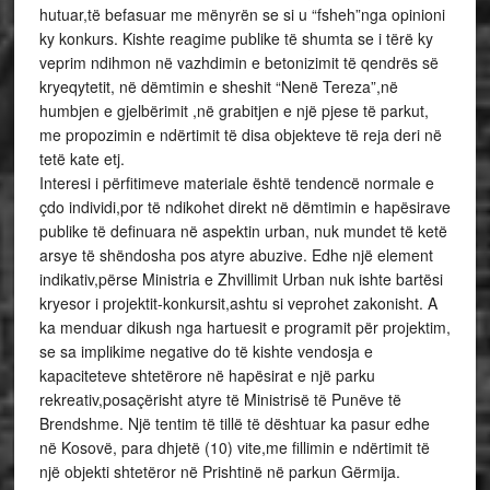
hutuar,të befasuar me mënyrën se si u “fsheh”nga opinioni
ky konkurs. Kishte reagime publike të shumta se i tërë ky
veprim ndihmon në vazhdimin e betonizimit të qendrës së
kryeqytetit, në dëmtimin e sheshit “Nenë Tereza”,në
humbjen e gjelbërimit ,në grabitjen e një pjese të parkut,
me propozimin e ndërtimit të disa objekteve të reja deri në
tetë kate etj.
Interesi i përfitimeve materiale është tendencë normale e
çdo individi,por të ndikohet direkt në dëmtimin e hapësirave
publike të definuara në aspektin urban, nuk mundet të ketë
arsye të shëndosha pos atyre abuzive. Edhe një element
indikativ,përse Ministria e Zhvillimit Urban nuk ishte bartësi
kryesor i projektit-konkursit,ashtu si veprohet zakonisht. A
ka menduar dikush nga hartuesit e programit për projektim,
se sa implikime negative do të kishte vendosja e
kapaciteteve shtetërore në hapësirat e një parku
rekreativ,posaçërisht atyre të Ministrisë të Punëve të
Brendshme. Një tentim të tillë të dështuar ka pasur edhe
në Kosovë, para dhjetë (10) vite,me fillimin e ndërtimit të
një objekti shtetëror në Prishtinë në parkun Gërmija.