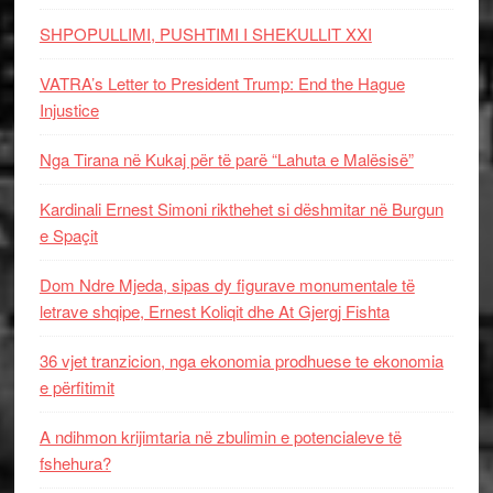
SHPOPULLIMI, PUSHTIMI I SHEKULLIT XXI
VATRA’s Letter to President Trump: End the Hague
Injustice
Nga Tirana në Kukaj për të parë “Lahuta e Malësisë”
Kardinali Ernest Simoni rikthehet si dëshmitar në Burgun
e Spaçit
Dom Ndre Mjeda, sipas dy figurave monumentale të
letrave shqipe, Ernest Koliqit dhe At Gjergj Fishta
36 vjet tranzicion, nga ekonomia prodhuese te ekonomia
e përfitimit
A ndihmon krijimtaria në zbulimin e potencialeve të
fshehura?