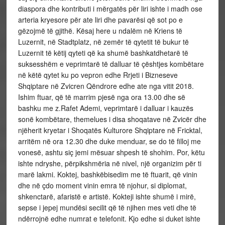
diaspora dhe kontributi i mërgatës për liri ishte i madh ose
arteria kryesore për ate liri dhe pavarësi që sot po e
gëzojmë të gjithë. Kësaj here u ndalëm në Kriens të
Luzernit, në Stadtplatz, në zemër të qytetit të bukur të
Luzernit të këtij qyteti që ka shumë bashkatdhetarë të
suksesshëm e veprimtarë të dalluar të çështjes kombëtare
në këtë qytet ku po vepron edhe Rrjeti i Bizneseve
Shqiptare në Zvicren Qëndrore edhe ate nga vitit 2018.
Ishim ftuar, që të marrim pjesë nga ora 13.00 dhe së
bashku me z.Rafet Ademi, veprimtarë i dalluar i kauzës
sonë kombëtare, themelues i disa shoqatave në Zvicër dhe
njëherit kryetar i Shoqatës Kulturore Shqiptare në Fricktal,
arritëm në ora 12.30 dhe duke menduar, se do të filloj me
vonesë, ashtu siç jemi mësuar shpesh të shohim. Por, këtu
ishte ndryshe, përpikshmëria në nivel, një organizim për ti
marë lakmi. Koktej, bashkëbisedim me të ftuarit, që vinin
dhe në çdo moment vinin emra të njohur, si diplomat,
shkenctarë, afaristë e artistë. Kokteji ishte shumë i mirë,
sepse i jepej mundësi secilit që të njihen mes veti dhe të
ndërrojnë edhe numrat e telefonit. Kjo edhe si duket ishte