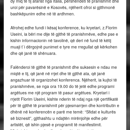
dy miq të tij afarist nga Italia, përshëndeti të pranishmit dhe
uroi për pavarësinë e Kosovës, njëherit ofroi si gjithmonë
bashkëpunim edhe në të ardhmen.
Afrohej edhe fundi i kësaj konference, ku kryetari, z.Florim
Useini, ia bëri me dije të gjithë të pranishmëve, edhe pse e
kishin informacionin në tavolinë, që deri në fund të këtij
muaji t`i dërgojnë punimet e tyre me rregullat që kërkohen
dhe që janë të shënuara.
Falënderoi të gjithë të pranishmit dhe suksesin e ndau me
miqtë e tij, që janë në rrjet dhe të gjithë ata, që janë
angazhuar të organizohet konferenca. Njëherit, ia kujtoi të
pranishmëve, se nga ora 19.00 do të jetë edhe programi
argëtues me një program të pasur argëtues. Kryetari i
rrjetit Florim Useini, kishte nderin të ndaj nga një çertifikatë
për të gjithë të pranishmit për pjesmarrjen dhe kontributin e
dhënë në konferencën e parë me temë: “Sfidat e kulturës
së biznesit”, gjithashtu u ndajtën mirënjohje edhe për
artistët, që ishin pjesë e programit të manifestimit.