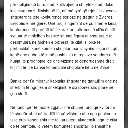
për obligim që ta ruajmë, kultivojmë e shfrytëzojmë, duke
investuar vazhdimisht në të, në mënyrë që rrjeti i bizneseve
shqiptare të jetë konkurencë serioze në tregun e Zvicrës,
Evropës e më gjerë. Unë uroj sinqerisht që punimet e kësaj
konference të parë të këtij karakteri, përmes të cilës është
synuar të mblidhen bashkë shumë figura të shquara e të
dëshmuara në fushën e biznesit, të cilat, si pikë të
përbashkët kanë kombin shqiptar, por si synim, sigurisht që
kanë dhe duhen të kenë pushtimin e tregjeve vendore e të
huaja, të prodhojnë ide dhe vizione të qëndrueshme drejt
krijimit të një banke komerciale shqiptare këtu në Zvicër.
Bankë për t’a mbajtur kapitalin shqiptar në qarkullim dhe në
shërbim të ngritjes e shkëlqimit të diasporës shqiptare në
çdo sferë.
Në fund, për të mos e zgjatur më shumë, uroj që ky forum
të shndërrohet në traditë të përvitshme dhe nga punimet e
tij të publikohen shkrime të karakterit akademik, nga të cilat
do të përfitojë, jo vetëm komuniteti shqiptar i biznesit në