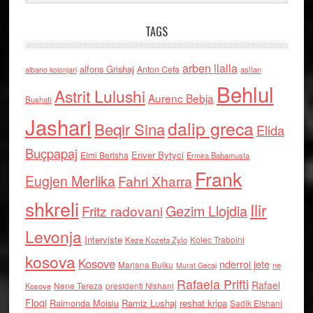
TAGS
arben llalla
alfons Grishaj
Anton Cefa
asllan
albano kolonjari
Behlul
Astrit Lulushi
Aurenc Bebja
Bushati
Jashari
dalip greca
Beqir Sina
Elida
Buçpapaj
Enver Bytyci
Elmi Berisha
Ermira Babamusta
Frank
Eugjen Merlika
Fahri Xharra
shkreli
Ilir
Gezim Llojdia
Fritz radovani
Levonja
Interviste
Kolec Traboini
Keze Kozeta Zylo
kosova
Kosove
nderroi jete
Marjana Bulku
ne
Murat Gecaj
Rafaela Prifti
Rafael
Nene Tereza
Kosove
presidenti Nishani
Floqi
Raimonda Moisiu
Ramiz Lushaj
reshat kripa
Sadik Elshani