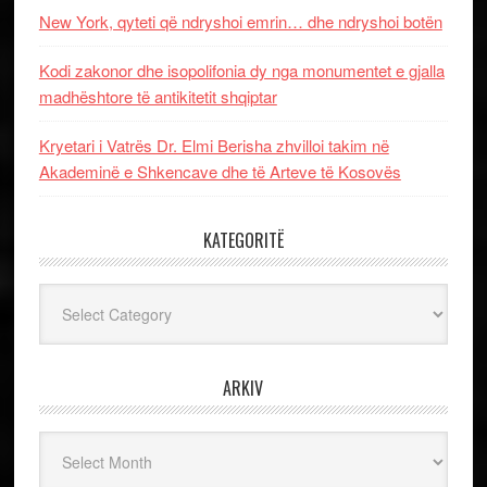
New York, qyteti që ndryshoi emrin… dhe ndryshoi botën
Kodi zakonor dhe isopolifonia dy nga monumentet e gjalla
madhështore të antikitetit shqiptar
Kryetari i Vatrës Dr. Elmi Berisha zhvilloi takim në
Akademinë e Shkencave dhe të Arteve të Kosovës
KATEGORITË
Kategoritë
ARKIV
Arkiv