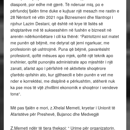
diasporë, por edhe më gjerë. Të nderuar miq, po e
përfundoj fjalën time duke e kujtuar një mesazh me rastin e
28 Nëntorit në vitin 2021 nga Biznesmeni dhe filantropi i
njohur Lazim Destani, që është në krye të listës së
shqiptarëve më të suksesshëm në fushën e biznesit në
arenën ndërkombëtare i cili ka thënë: “Patriotizmi sot matet
me punën që bëjmë, me detyrat që jemi ngarkuar, me
profesionin që ushtrojmë. Puna që bëjmë, pavarësisht
profesionit, qoftë mësues apo mjek, qoftë një teknik apo
inxhinier, qoftë punonjës administrate apo mjeshtër i një
zanati, afarist apo i përfshirë në aktivitete shoqërore
çfarëdo qofshin ato, kur gjithsecili e bën punën e vet me
nder e korrektësi, me disiplinë e përkushtim, atëherë nuk
ka pse mos të vijë zhvillimi ekonomik e shoqëror i vendeve
tona“.
Më pas fjalën e mori, z.Xhelal Memeti, kryetar i Unionit të
Afaristëve për Preshevë, Bujanoc dhe Medvegjë
Z.Memeti ndër të tjera theksoi: “ Urime për organizatorin.