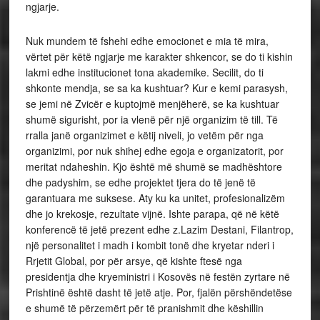
ngjarje.
Nuk mundem të fshehi edhe emocionet e mia të mira,
vërtet për këtë ngjarje me karakter shkencor, se do ti kishin
lakmi edhe institucionet tona akademike. Secilit, do ti
shkonte mendja, se sa ka kushtuar? Kur e kemi parasysh,
se jemi në Zvicër e kuptojmë menjëherë, se ka kushtuar
shumë sigurisht, por ia vlenë për një organizim të till. Të
rralla janë organizimet e këtij niveli, jo vetëm për nga
organizimi, por nuk shihej edhe egoja e organizatorit, por
meritat ndaheshin. Kjo është më shumë se madhështore
dhe padyshim, se edhe projektet tjera do të jenë të
garantuara me suksese. Aty ku ka unitet, profesionalizëm
dhe jo krekosje, rezultate vijnë. Ishte parapa, që në këtë
konferencë të jetë prezent edhe z.Lazim Destani, Filantrop,
një personalitet i madh i kombit tonë dhe kryetar nderi i
Rrjetit Global, por për arsye, që kishte ftesë nga
presidentja dhe kryeministri i Kosovës në festën zyrtare në
Prishtinë është dasht të jetë atje. Por, fjalën përshëndetëse
e shumë të përzemërt për të pranishmit dhe këshillin