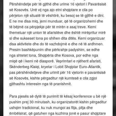
Përshëndetje për të gjithë dhe urime 16 vjetori i Pavarësisë
së Kosovës. Unë vij nga ajo etni shqiptare e cila po
përjeton një situatë të vështirë, ku besoj se të gjithë e dini.
E ne me disa miq, jemi munduar, që të organizohemi dhe
të bëjmë ca përpjekje për të mirën e asaj treve. Kemi
themeluar një union të afaristëve dhe është mirëpritur mirë
si dhe sukseset tona po shihen dita ditës. Kemi organizuar
disa aktivitete dhe do të vazhdojmë e dhe në të ardhmen.
Presim bashkëpunim dhe përkrahje padyshim, se edhe
nga shtetet tona, Shqipëria dhe Kosova, por edhe nga
miqë që i kemi në diasporë. Veprimtari e njëherit afaristi,
Skënderbeg Klaiqi, kryetar i Lobit Shqiptar Euro-Atlantik,
pas përshëndetjeve dhe urimit për 16 vjetorin e pavarësisë
së Kosovës, kishte përgaditur një kumtesë e cila zgjoi
gjithashtu interesim nga të pranishmit.
Para pjesës së dytë të punimit të kësaj konference u bë një
pushim prej 30 minutash, ku organizatorët kishin përgaditur
ushqim tradicional, ku nuk mungoi as flija, pitja dhe
ëmbëlsirat, që gatuhen nga kuzhina jonë e pasur shqiptare