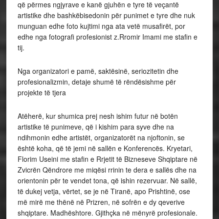
që përmes ngjyrave e kanë gjuhën e tyre të veçantë
artistike dhe bashkëbisedonin për punimet e tyre dhe nuk
munguan edhe foto kujtimi nga ata vetë musafirët, por
edhe nga fotografi profesionist z.Rromir Imami me stafin e
tij.
Nga organizatori e pamë, saktësinë, seriozitetin dhe
profesionalizmin, detaje shumë të rëndësishme për
projekte të tjera
Atëherë, kur shumica prej nesh ishim futur në botën
artistike të punimeve, që i kishim para syve dhe na
ndihmonin edhe artistët, organizatorët na njoftonin, se
është koha, që të jemi në sallën e Konferencës. Kryetari,
Florim Useini me stafin e Rrjetit të Bizneseve Shqiptare në
Zvicrën Qëndrore me miqësi rrinin te dera e sallës dhe na
orientonin për te vendet tona, që ishin rezervuar. Në sallë,
të dukej vetja, vërtet, se je në Tiranë, apo Prishtinë, ose
më mirë me thënë në Prizren, në sofrën e dy qeverive
shqiptare. Madhështore. Gjithçka në mënyrë profesionale.