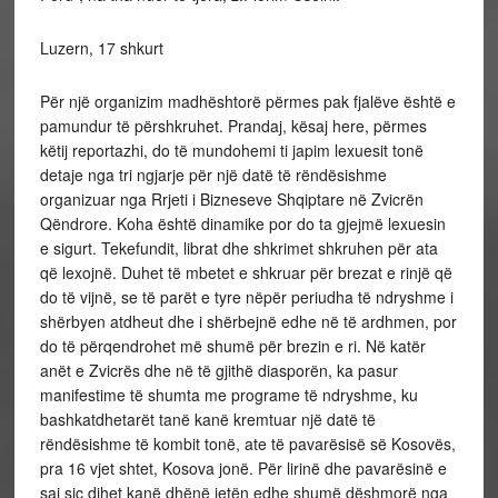
Luzern, 17 shkurt
Për një organizim madhështorë përmes pak fjalëve është e
pamundur të përshkruhet. Prandaj, kësaj here, përmes
këtij reportazhi, do të mundohemi ti japim lexuesit tonë
detaje nga tri ngjarje për një datë të rëndësishme
organizuar nga Rrjeti i Bizneseve Shqiptare në Zvicrën
Qëndrore. Koha është dinamike por do ta gjejmë lexuesin
e sigurt. Tekefundit, librat dhe shkrimet shkruhen për ata
që lexojnë. Duhet të mbetet e shkruar për brezat e rinjë që
do të vijnë, se të parët e tyre nëpër periudha të ndryshme i
shërbyen atdheut dhe i shërbejnë edhe në të ardhmen, por
do të përqendrohet më shumë për brezin e ri. Në katër
anët e Zvicrës dhe në të gjithë diasporën, ka pasur
manifestime të shumta me programe të ndryshme, ku
bashkatdhetarët tanë kanë kremtuar një datë të
rëndësishme të kombit tonë, ate të pavarësisë së Kosovës,
pra 16 vjet shtet, Kosova jonë. Për lirinë dhe pavarësinë e
saj siç dihet kanë dhënë jetën edhe shumë dëshmorë nga