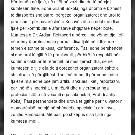
Për temën në fjalë, në ditët në vazhdim do të përcjell
kumtesën time. Edhe Granit Sokolaj nga dhoma e biznesit
të diasporës shqiptare, përgëzoi organizatorët dhe uroi të
pranishmit për pavarësinë e Kosovës dhe u ndal me disa
fjalë për kontributin e afaristëve shqiptarë nëpër botë.
Kumtesa e Dr. Ardian Retkoceri u përcoll me vëmendje i cili
në mënyrë profesionale paraqiti disa fjalë në lidhje me
temën e sotme të kësaj konference. Pasi edhe përshëndeti
si dhe uroi të gjithë të pranishmit, për hirë të respektit për
kohën e caktuar të referimit, ai mes tjerash tha, se në
kumtesën e tij e cila do ti dorëzohet organizatorit është e
shtjelluar në përgjithësi. Tani më duhet ti përmendi edhe
fjalët e mia edhe pse jam artikullshkrues i këtij reportazhi,
por thënë sinqerisht, u mirëprit dhe u vlerësuar nga
profesionistët e në veçanti nga shkenctari, Prof.dr.Jahja
Kokaj. Pasi përshëndeta dhe urova të gjithë për 16 vjetorin
e pavarësisë me një përshëndetje speciale iu drejtova,
zonjës Ramadani. Më pas, po shkëpus disa fjalë nga
kumtesa ime: „