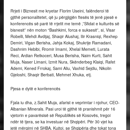
Rrjeti i Biznesit me kryetar Florim Useini, falënderoi të
gjithë personalitetet, që ju përgjigjën ftesës të jenë pjesë e
konferencës së parë të rrjetit me temë ,”Sfidat e kulturës së
bisnesit” nën moton “Bashkimi, forca e suksesit”, si, Visar
Robelli, Mehdi Avdijaj, Shaqir Alushaj, Ilir Krasniqi, Rexhep
Demiri, Vigan Berisha, Jahja Kokaj, Shukrije Ramadani,
Dashnim Hebibi, Rromir Imami, Xhelal Memeti, Lurata
Reci, Ardian Retkoceri, Musa Berisha, Naim Kurti, Sahit
Muja, Naser Limani, Izmit Nura, Skënderbeg Klaiqi, Rafet
Ademi, Kened Frrokaj, Sami Aliu, Vaxhid Sejdiu, Nikolin
Gjeloshi, Shaqir Berbati, Mehmet Xhuka, etj.
Pjesa e dytë e konferencës
Fjala iu dha, z.Sahit Muja, afarist e veprimtar i njohur, CEO-
Albanian Minerals. Pasi uroi të gjithë të pranishmit për 16
vjetorin e pavarësisë së Republikës së Kosovës, tregoi
ndër të tjera, se ka investuar në Shqipëri. Për 30 vjet ka
jetë mërgimi në SHBA. Kujtoi, se Shqipëria dhe tokat tona