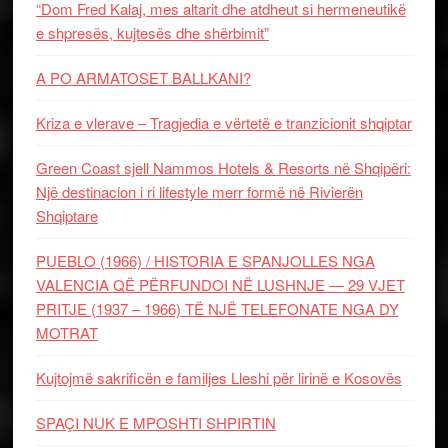
“Dom Fred Kalaj, mes altarit dhe atdheut si hermeneutikë
e shpresës, kujtesës dhe shërbimit”
A PO ARMATOSET BALLKANI?
Kriza e vlerave – Tragjedia e vërtetë e tranzicionit shqiptar
Green Coast sjell Nammos Hotels & Resorts në Shqipëri:
Një destinacion i ri lifestyle merr formë në Rivierën
Shqiptare
PUEBLO (1966) / HISTORIA E SPANJOLLES NGA
VALENCIA QË PËRFUNDOI NË LUSHNJE — 29 VJET
PRITJE (1937 – 1966) TË NJË TELEFONATE NGA DY
MOTRAT
Kujtojmë sakrificën e familjes Lleshi për lirinë e Kosovës
SPAÇI NUK E MPOSHTI SHPIRTIN