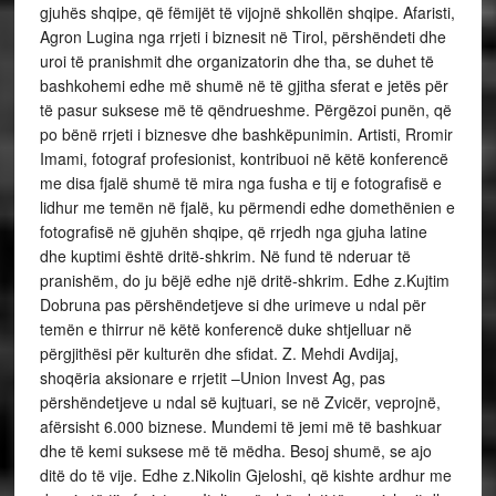
gjuhës shqipe, që fëmijët të vijojnë shkollën shqipe. Afaristi,
Agron Lugina nga rrjeti i biznesit në Tirol, përshëndeti dhe
uroi të pranishmit dhe organizatorin dhe tha, se duhet të
bashkohemi edhe më shumë në të gjitha sferat e jetës për
të pasur suksese më të qëndrueshme. Përgëzoi punën, që
po bënë rrjeti i biznesve dhe bashkëpunimin. Artisti, Rromir
Imami, fotograf profesionist, kontribuoi në këtë konferencë
me disa fjalë shumë të mira nga fusha e tij e fotografisë e
lidhur me temën në fjalë, ku përmendi edhe domethënien e
fotografisë në gjuhën shqipe, që rrjedh nga gjuha latine
dhe kuptimi është dritë-shkrim. Në fund të nderuar të
pranishëm, do ju bëjë edhe një dritë-shkrim. Edhe z.Kujtim
Dobruna pas përshëndetjeve si dhe urimeve u ndal për
temën e thirrur në këtë konferencë duke shtjelluar në
përgjithësi për kulturën dhe sfidat. Z. Mehdi Avdijaj,
shoqëria aksionare e rrjetit –Union Invest Ag, pas
përshëndetjeve u ndal së kujtuari, se në Zvicër, veprojnë,
afërsisht 6.000 biznese. Mundemi të jemi më të bashkuar
dhe të kemi suksese më të mëdha. Besoj shumë, se ajo
ditë do të vije. Edhe z.Nikolin Gjeloshi, që kishte ardhur me