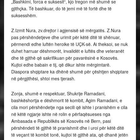
„Bashkimi, forca e suksesit“, kjo tregon më shumë se
gjithçka. Të bashkuar, do të jemi më të fortë dhe të
suksesshëm.
Z.Izmit Nura, zv.drejtor i agjensisë së mërgatës. Z.Nura
pas përshëndetjeve dhe urimit për këtë ditë të shënuar,
përmendi edhe luftën heroike të UÇK-së. Ai theksoi, se nuk
duhet harruar dëshmorët, invalidët e luftës dhe veteranët
dhe të gjithë që sakrifikuan për pavarësinë e Kosovës.
Kujtoi edhe babain e tij, që dikur ishte mërgimtarë.
Diaspora shqiptare ka dhënë shumë për çështjen shqiptare
në përgjithësi, shtoi mes tjerash.
Zonja, shumë e respektuar, Shukrije Ramadani,
bashkëshortja e dëshmorit të kombit, Agim Ramadani, e
cila mori përshëndetje nga secili që ishte i pranishëm e cila
në këtë ngjarje ishte në rolin e përfaqësueses nga
Ambasada e Republikës së Kosovës në Bern, pasi
përshëndeti të gjithë të pranishmit dhe i uroi për këtë ditë
të veçant të kombit tonë, kujtoi të gjithë ata, që dhanë jetën