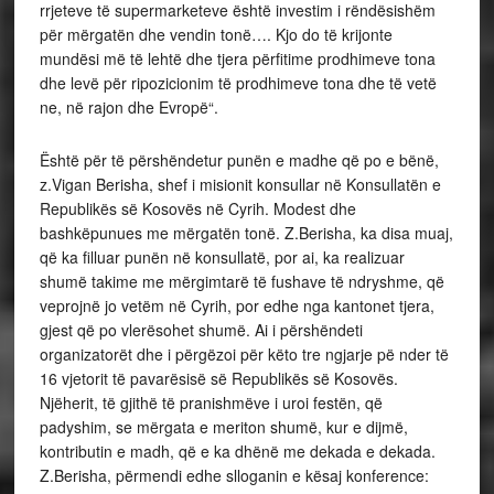
rrjeteve të supermarketeve është investim i rëndësishëm
për mërgatën dhe vendin tonë…. Kjo do të krijonte
mundësi më të lehtë dhe tjera përfitime prodhimeve tona
dhe levë për ripozicionim të prodhimeve tona dhe të vetë
ne, në rajon dhe Evropë“.
Është për të përshëndetur punën e madhe që po e bënë,
z.Vigan Berisha, shef i misionit konsullar në Konsullatën e
Republikës së Kosovës në Cyrih. Modest dhe
bashkëpunues me mërgatën tonë. Z.Berisha, ka disa muaj,
që ka filluar punën në konsullatë, por ai, ka realizuar
shumë takime me mërgimtarë të fushave të ndryshme, që
veprojnë jo vetëm në Cyrih, por edhe nga kantonet tjera,
gjest që po vlerësohet shumë. Ai i përshëndeti
organizatorët dhe i përgëzoi për këto tre ngjarje pë nder të
16 vjetorit të pavarësisë së Republikës së Kosovës.
Njëherit, të gjithë të pranishmëve i uroi festën, që
padyshim, se mërgata e meriton shumë, kur e dijmë,
kontributin e madh, që e ka dhënë me dekada e dekada.
Z.Berisha, përmendi edhe slloganin e kësaj konference: