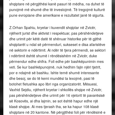
shqiptare në përgjithësi kanë pasuri të mëdha, na duhet të
punojmë më shumë dhe të investojmë. Të tregojmë kulturë
pune evropiane dhe amerikane e rezultatet janë të sigurta.
Z.Orhan Spahiu, kryetar i kuvendit shqiptar në Zvicër,
njëherit jurist dhe aktivist i respektuar, pas përshëndetjeve
dhe urimit për këtë datë të shënuar historike për të gjithë
shqiptarët u ndal së përmenduri, sukseset e disa afaristëve
në sektorin e ndërtimit. Ai ndër të tjera përmendi, se sektori
i ndërtimit është shumë i rëndësishëm në Zvicër, duke
përmendur edhe shifra. Foli edhe për bashkëpunimin mes
veti. Se kur bashkëpunojmë, nuk hedhim fajin njëri tjetrit,
por e ndajmë së bashku. Ishte temë shumë interesante
dhe besoj, se do të kemi mundësi ta lexojmë, pasi të
botohet fletushka apo libri nga organizatorët. Mësuesi,
Vaxhid Sejdiu, njëherit kryetar i shkollës shqipe në Zvicër,
pas përshëndetjeve dhe urimit për 16 vjetorit të pavarësisë
së Kosovës, ai dha lajmin, se sot është hapur edhe një
klasë shqipe. Ai mes tjerash tha, se ka hapur 108 klasë
shqiptare në 20 kantone. Në përgjithësi foli për rëndësinë e