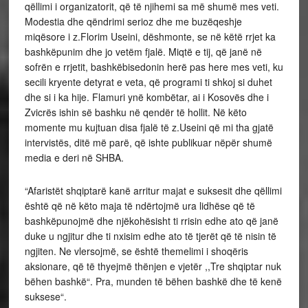
qëllimi i organizatorit, që të njihemi sa më shumë mes veti.
Modestia dhe qëndrimi serioz dhe me buzëqeshje
miqësore i z.Florim Useini, dëshmonte, se në këtë rrjet ka
bashkëpunim dhe jo vetëm fjalë. Miqtë e tij, që janë në
sofrën e rrjetit, bashkëbisedonin herë pas here mes veti, ku
secili kryente detyrat e veta, që programi ti shkoj si duhet
dhe si i ka hije. Flamuri ynë kombëtar, ai i Kosovës dhe i
Zvicrës ishin së bashku në qendër të hollit. Në këto
momente mu kujtuan disa fjalë të z.Useini që mi tha gjatë
intervistës, ditë më parë, që ishte publikuar nëpër shumë
media e deri në SHBA.
“Afaristët shqiptarë kanë arritur majat e suksesit dhe qëllimi
është që në këto maja të ndërtojmë ura lidhëse që të
bashkëpunojmë dhe njëkohësisht ti rrisin edhe ato që janë
duke u ngjitur dhe ti nxisim edhe ato të tjerët që të nisin të
ngjiten. Ne vlersojmë, se është themelimi i shoqëris
aksionare, që të thyejmë thënjen e vjetër ,,Tre shqiptar nuk
bëhen bashkë“. Pra, munden të bëhen bashkë dhe të kenë
suksese“.