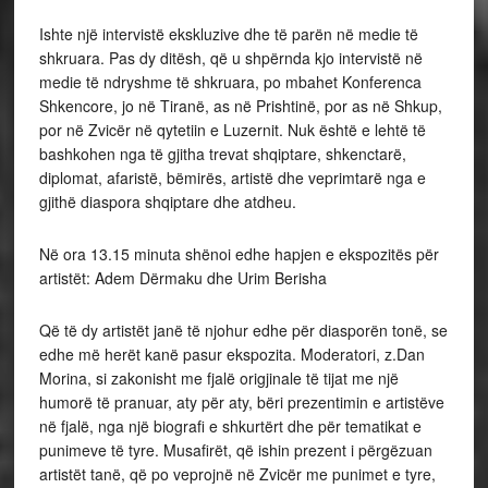
Ishte një intervistë ekskluzive dhe të parën në medie të
shkruara. Pas dy ditësh, që u shpërnda kjo intervistë në
medie të ndryshme të shkruara, po mbahet Konferenca
Shkencore, jo në Tiranë, as në Prishtinë, por as në Shkup,
por në Zvicër në qytetiin e Luzernit. Nuk është e lehtë të
bashkohen nga të gjitha trevat shqiptare, shkenctarë,
diplomat, afaristë, bëmirës, artistë dhe veprimtarë nga e
gjithë diaspora shqiptare dhe atdheu.
Në ora 13.15 minuta shënoi edhe hapjen e ekspozitës për
artistët: Adem Dërmaku dhe Urim Berisha
Që të dy artistët janë të njohur edhe për diasporën tonë, se
edhe më herët kanë pasur ekspozita. Moderatori, z.Dan
Morina, si zakonisht me fjalë origjinale të tijat me një
humorë të pranuar, aty për aty, bëri prezentimin e artistëve
në fjalë, nga një biografi e shkurtërt dhe për tematikat e
punimeve të tyre. Musafirët, që ishin prezent i përgëzuan
artistët tanë, që po veprojnë në Zvicër me punimet e tyre,