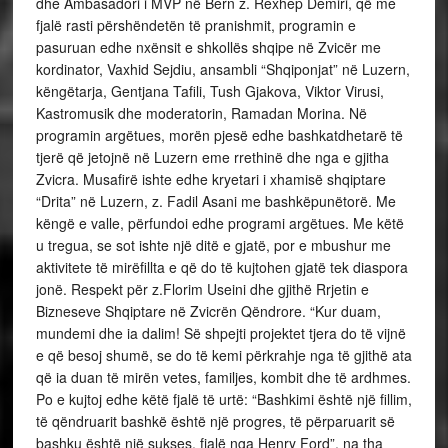
dhe Ambasadori i MVP në Bern z. Rexhep Demiri, që me
fjalë rasti përshëndetën të pranishmit, programin e
pasuruan edhe nxënsit e shkollës shqipe në Zvicër me
kordinator, Vaxhid Sejdiu, ansambli “Shqiponjat” në Luzern,
këngëtarja, Gentjana Tafili, Tush Gjakova, Viktor Virusi,
Kastromusik dhe moderatorin, Ramadan Morina. Në
programin argëtues, morën pjesë edhe bashkatdhetarë të
tjerë që jetojnë në Luzern eme rrethinë dhe nga e gjitha
Zvicra. Musafirë ishte edhe kryetari i xhamisë shqiptare
“Drita” në Luzern, z. Fadil Asani me bashkëpunëtorë. Me
këngë e valle, përfundoi edhe programi argëtues. Me këtë
u tregua, se sot ishte një ditë e gjatë, por e mbushur me
aktivitete të mirëfillta e që do të kujtohen gjatë tek diaspora
jonë. Respekt për z.Florim Useini dhe gjithë Rrjetin e
Bizneseve Shqiptare në Zvicrën Qëndrore. “Kur duam,
mundemi dhe ia dalim! Së shpejti projektet tjera do të vijnë
e që besoj shumë, se do të kemi përkrahje nga të gjithë ata
që ia duan të mirën vetes, familjes, kombit dhe të ardhmes.
Po e kujtoj edhe këtë fjalë të urtë: “Bashkimi është një fillim,
të qëndruarit bashkë është një progres, të përparuarit së
bashku është një sukses, fjalë nga Henry Ford”, na tha