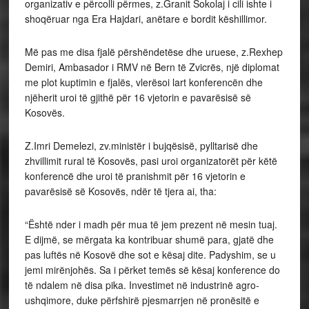
organizativ e përcolli përmes, z.Granit Sokolaj i cili ishte i
shoqëruar nga Era Hajdari, anëtare e bordit këshillimor.
Më pas me disa fjalë përshëndetëse dhe uruese, z.Rexhep
Demiri, Ambasador i RMV në Bern të Zvicrës, një diplomat
me plot kuptimin e fjalës, vlerësoi lart konferencën dhe
njëherit uroi të gjithë për 16 vjetorin e pavarësisë së
Kosovës.
Z.Imri Demelezi, zv.ministër i bujqësisë, pylltarisë dhe
zhvillimit rural të Kosovës, pasi uroi organizatorët për këtë
konferencë dhe uroi të pranishmit për 16 vjetorin e
pavarësisë së Kosovës, ndër të tjera ai, tha:
“Është nder i madh për mua të jem prezent në mesin tuaj.
E dijmë, se mërgata ka kontribuar shumë para, gjatë dhe
pas luftës në Kosovë dhe sot e kësaj dite. Padyshim, se u
jemi mirënjohës. Sa i përket temës së kësaj konference do
të ndalem në disa pika. Investimet në industrinë agro-
ushqimore, duke përfshirë pjesmarrjen në pronësitë e