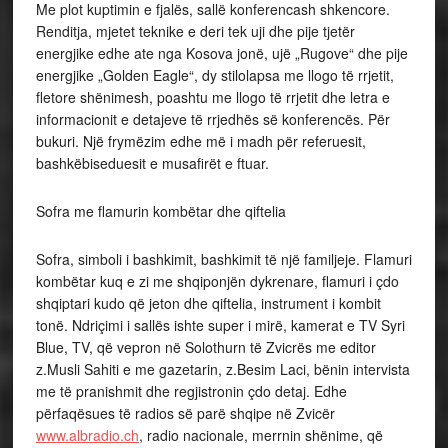
Me plot kuptimin e fjalës, sallë konferencash shkencore.
Renditja, mjetet teknike e deri tek uji dhe pije tjetër
energjike edhe ate nga Kosova jonë, ujë „Rugove“ dhe pije
energjike „Golden Eagle“, dy stilolapsa me llogo të rrjetit,
fletore shënimesh, poashtu me llogo të rrjetit dhe letra e
informacionit e detajeve të rrjedhës së konferencës. Për
bukuri. Një frymëzim edhe më i madh për referuesit,
bashkëbiseduesit e musafirët e ftuar.
Sofra me flamurin kombëtar dhe qiftelia
Sofra, simboli i bashkimit, bashkimit të një familjeje. Flamuri
kombëtar kuq e zi me shqiponjën dykrenare, flamuri i çdo
shqiptari kudo që jeton dhe qiftelia, instrument i kombit
tonë. Ndriçimi i sallës ishte super i mirë, kamerat e TV Syri
Blue, TV, që vepron në Solothurn të Zvicrës me editor
z.Musli Sahiti e me gazetarin, z.Besim Laci, bënin intervista
me të pranishmit dhe regjistronin çdo detaj. Edhe
përfaqësues të radios së parë shqipe në Zvicër
www.albradio.ch
, radio nacionale, merrnin shënime, që