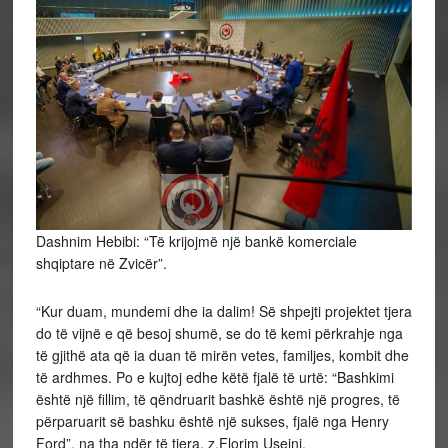
Dashnim Hebibi: “Të krijojmë një bankë komerciale
shqiptare në Zvicër”.
“Kur duam, mundemi dhe ia dalim! Së shpejti projektet tjera
do të vijnë e që besoj shumë, se do të kemi përkrahje nga
të gjithë ata që ia duan të mirën vetes, familjes, kombit dhe
të ardhmes. Po e kujtoj edhe këtë fjalë të urtë: “Bashkimi
është një fillim, të qëndruarit bashkë
është një progres, të
përparuarit së bashku është një sukses, fjalë nga Henry
Ford”, na tha ndër të tjera, z.Florim Useini.