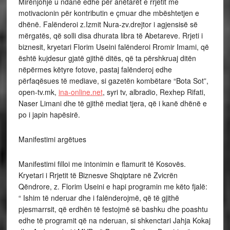
Mirënjohje u ndanë edhe për anëtarët e rrjetit me
motivacionin për kontributin e çmuar dhe mbështetjen e
dhënë. Falënderoi z.Izmit Nura-zv.drejtor i agjensisë së
mërgatës, që solli disa dhurata libra të Abetareve. Rrjeti i
biznesit, kryetari Florim Useini falënderoi Rromir Imami, që
është kujdesur gjatë gjithë ditës, që ta përshkruaj ditën
nëpërmes këtyre fotove, pastaj falënderoj edhe
përfaqësues të mediave, si gazetën kombëtare “Bota Sot”,
open-tv.mk,
ina-online.net
, syri tv, albradio, Rexhep Rifati,
Naser Limani dhe të gjithë mediat tjera, që i kanë dhënë e
po i japin hapësirë.
Manifestimi argëtues
Manifestimi filloi me intonimin e flamurit të Kosovës.
Kryetari i Rrjetit të Biznesve Shqiptare në Zvicrën
Qëndrore, z. Florim Useini e hapi programin me këto fjalë:
“ Ishim të nderuar dhe i falënderojmë, që të gjithë
pjesmarrsit, që erdhën të festojmë së bashku dhe poashtu
edhe të programit që na nderuan, si shkenctari Jahja Kokaj