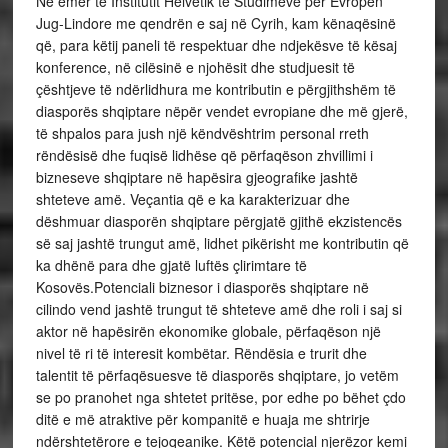
Në emër të Institutit Helvetik të Studimeve për Evropën
Jug-Lindore me qendrën e saj në Cyrih, kam kënaqësinë
që, para këtij paneli të respektuar dhe ndjekësve të kësaj
konference, në cilësinë e njohësit dhe studjuesit të
çështjeve të ndërlidhura me kontributin e përgjithshëm të
diasporës shqiptare nëpër vendet evropiane dhe më gjerë,
të shpalos para jush një këndvështrim personal rreth
rëndësisë dhe fuqisë lidhëse që përfaqëson zhvillimi i
bizneseve shqiptare në hapësira gjeografike jashtë
shteteve amë. Veçantia që e ka karakterizuar dhe
dëshmuar diasporën shqiptare përgjatë gjithë ekzistencës
së saj jashtë trungut amë, lidhet pikërisht me kontributin që
ka dhënë para dhe gjatë luftës çlirimtare të
Kosovës.Potenciali biznesor i diasporës shqiptare në
cilindo vend jashtë trungut të shteteve amë dhe roli i saj si
aktor në hapësirën ekonomike globale, përfaqëson një
nivel të ri të interesit kombëtar. Rëndësia e trurit dhe
talentit të përfaqësuesve të diasporës shqiptare, jo vetëm
se po pranohet nga shtetet pritëse, por edhe po bëhet çdo
ditë e më atraktive për kompanitë e huaja me shtrirje
ndërshtetërore e tejoqeanike. Këtë potencial njerëzor kemi