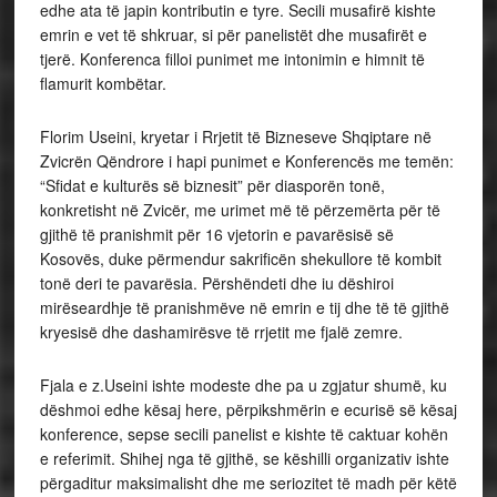
edhe ata të japin kontributin e tyre. Secili musafirë kishte
emrin e vet të shkruar, si për panelistët dhe musafirët e
tjerë. Konferenca filloi punimet me intonimin e himnit të
flamurit kombëtar.
Florim Useini, kryetar i Rrjetit të Bizneseve Shqiptare në
Zvicrën Qëndrore i hapi punimet e Konferencës me temën:
“Sfidat e kulturës së biznesit” për diasporën tonë,
konkretisht në Zvicër, me urimet më të përzemërta për të
gjithë të pranishmit për 16 vjetorin e pavarësisë së
Kosovës, duke përmendur sakrificën shekullore të kombit
tonë deri te pavarësia. Përshëndeti dhe iu dëshiroi
mirëseardhje të pranishmëve në emrin e tij dhe të të gjithë
kryesisë dhe dashamirësve të rrjetit me fjalë zemre.
Fjala e z.Useini ishte modeste dhe pa u zgjatur shumë, ku
dëshmoi edhe kësaj here, përpikshmërin e ecurisë së kësaj
konference, sepse secili panelist e kishte të caktuar kohën
e referimit. Shihej nga të gjithë, se këshilli organizativ ishte
përgaditur maksimalisht dhe me seriozitet të madh për këtë