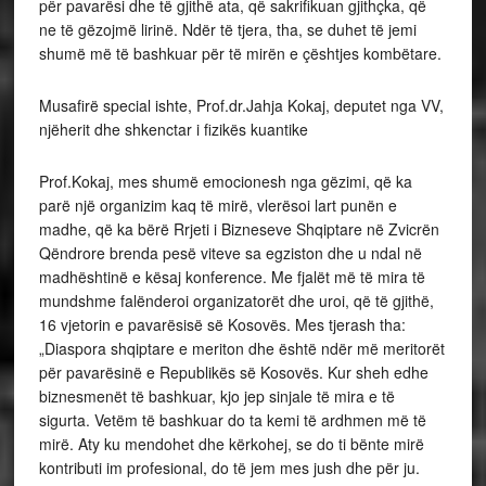
për pavarësi dhe të gjithë ata, që sakrifikuan gjithçka, që
ne të gëzojmë lirinë. Ndër të tjera, tha, se duhet të jemi
shumë më të bashkuar për të mirën e çështjes kombëtare.
Musafirë special ishte, Prof.dr.Jahja Kokaj, deputet nga VV,
njëherit dhe shkenctar i fizikës kuantike
Prof.Kokaj, mes shumë emocionesh nga gëzimi, që ka
parë një organizim kaq të mirë, vlerësoi lart punën e
madhe, që ka bërë Rrjeti i Bizneseve Shqiptare në Zvicrën
Qëndrore brenda pesë viteve sa egziston dhe u ndal në
madhështinë e kësaj konference. Me fjalët më të mira të
mundshme falënderoi organizatorët dhe uroi, që të gjithë,
16 vjetorin e pavarësisë së Kosovës. Mes tjerash tha:
„Diaspora shqiptare e meriton dhe është ndër më meritorët
për pavarësinë e Republikës së Kosovës. Kur sheh edhe
biznesmenët të bashkuar, kjo jep sinjale të mira e të
sigurta. Vetëm të bashkuar do ta kemi të ardhmen më të
mirë. Aty ku mendohet dhe kërkohej, se do ti bënte mirë
kontributi im profesional, do të jem mes jush dhe për ju.