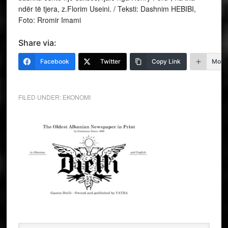
ndër të tjera, z.Florim Useini. / Teksti: Dashnim HEBIBI,
Foto: Rromir Imami
Share via:
Facebook
Twitter
Copy Link
More
FILED UNDER:
EKONOMI