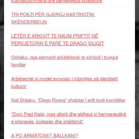
kushtetutshmëria dhe përgjegjësia shtetërore
TRI POEZI PËR GJERGJ KASTRIOTIN-
SKËNDERBEUN
LETËR E ARKIVIT TE NAUM PRIFTIT NË
PERVJETORIN E PARE TE DRAGO SILIQIT
Oxhaku, nga elementi arkitektonik te simboli i trungut
familjar
Arbëreshët si model evropian i mbrojtjes së identitetit
kulturor
Sali Shijaku, “Diego Rivera” shqiptar i artit tonë kombëtar
“Dom Fred Kalaj, mes altarit dhe atdheut si hermeneutikë
e shpresës, kujtesës dhe shërbimit”
A PO ARMATOSET BALLKANI?