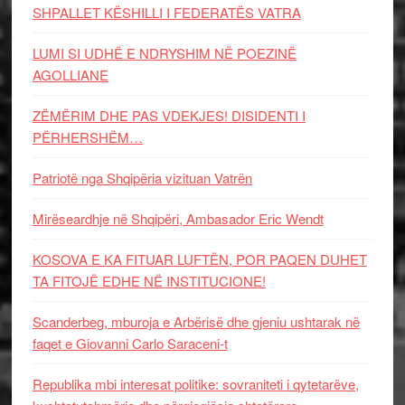
SHPALLET KËSHILLI I FEDERATËS VATRA
LUMI SI UDHË E NDRYSHIM NË POEZINË
AGOLLIANE
ZËMËRIM DHE PAS VDEKJES! DISIDENTI I
PËRHERSHËM…
Patriotë nga Shqipëria vizituan Vatrën
Mirëseardhje në Shqipëri, Ambasador Eric Wendt
KOSOVA E KA FITUAR LUFTËN, POR PAQEN DUHET
TA FITOJË EDHE NË INSTITUCIONE!
Scanderbeg, mburoja e Arbërisë dhe gjeniu ushtarak në
faqet e Giovanni Carlo Saraceni-t
Republika mbi interesat politike: sovraniteti i qytetarëve,