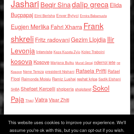
Jashari
dalip greca
Beqir Sina
Elida
Buçpapaj
Enver Bytyci
Elmi Berisha
Ermira Babamusta
Frank
Eugjen Merlika
Fahri Xharra
shkreli
Ilir
Gezim Llojdia
Fritz radovani
Levonja
Interviste
Kolec Traboini
Keze Kozeta Zylo
kosova
Kosove
nderroi jete
Marjana Bulku
ne
Murat Gecaj
Rafaela Prifti
Rafael
Nene Tereza
Kosove
presidenti Nishani
Floqi
Raimonda Moisiu
Ramiz Lushaj
reshat kripa
Sadik Elshani
Sokol
Shefqet Kercelli
shqiperia
shqiptaret
SHBA
Paja
Vatra
Visar Zhiti
Thaci
This website uses cookies to improve your experience. We'll
assume you're ok with this, but you can opt-out if you wish.