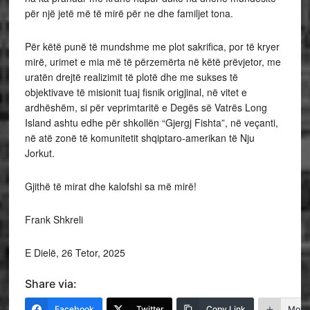
për një jetë më të mirë për ne dhe familjet tona.
Për këtë punë të mundshme me plot sakrifica, por të kryer
mirë, urimet e mia më të përzemërta në këtë prëvjetor, me
uratën drejtë realizimit të plotë dhe me sukses të
objektivave të misionit tuaj fisnik origjinal, në vitet e
ardhëshëm, si për veprimtaritë e Degës së Vatrës Long
Island ashtu edhe për shkollën “Gjergj Fishta”, në veçanti,
në atë zonë të komunitetit shqiptaro-amerikan të Nju
Jorkut.
Gjithë të mirat dhe kalofshi sa më mirë!
Frank Shkreli
E Dielë, 26 Tetor, 2025
Share via:
Facebook
Twitter
Copy Link
More