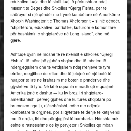
edukative tuaja dhe të stafit tuaj të përkushtuar ndaj
misionit të Degës dhe Shkollës “Gjergj Fishta, për të
shërbyer si një qëndër me frymë kombëtare në Amerikën e
Xhorxh Washingtonit e Thomas Xhefersonit – si një qëndër,
“shpirtërore, edukative, patriotike, kulturore e komunitare
për bashkimin e shqiptarëve në Long Island”, dhe më
gjërë.
Ashtuqë qysh në moshë të re nxënsit e shkollës “Gjergj
Fishta”, të mësojnë gjuhën shqipe dhe të mbeten të
ndërgjegjshëm dhe të vetdijshëm ndaj rrënjëve të tyre
etnike, megjithse do rriten dhe të jetojnë në një botë të
huajpor të lirë në krahasim me botën e prindërive dhe
gjyshërve të tyre. Në këtë oqeanin e madh që e quajmë
Amerika jonë e dashur –- ku ky brez i ri shqiptaro-
amerikanësh, përveç gjuhës dhe kulturës shqiptare po
brumosen nga ju, njëkohësisht, edhe me ndjenja
kombëtare të orgjinës, por si qytetarë të denjë të këtij vendi
me të drejta, liri dhe përgjegjësi të barabarta. Ndoshta nuk
është e rastësishme që ky përvjetor i Shkollës që mban