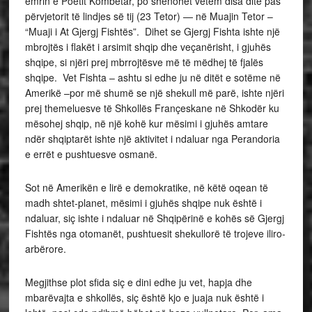
emrin e Poetit Kombëtar, po shënohet vetëm disa ditë pas
përvjetorit të lindjes së tij (23 Tetor) — në Muajin Tetor –
“Muaji i At Gjergj Fishtës”. Dihet se Gjergj Fishta ishte një
mbrojtës i flakët i arsimit shqip dhe veçanërisht, i gjuhës
shqipe, si njëri prej mbrrojtësve më të mëdhej të fjalës
shqipe. Vet Fishta – ashtu si edhe ju në ditët e sotëme në
Amerikë –por më shumë se një shekull më parë, ishte njëri
prej themeluesve të Shkollës Françeskane në Shkodër ku
mësohej shqip, në një kohë kur mësimi i gjuhës amtare
ndër shqiptarët ishte një aktivitet i ndaluar nga Perandoria
e errët e pushtuesve osmanë.
Sot në Amerikën e lirë e demokratike, në këtë oqean të
madh shtet-planet, mësimi i gjuhës shqipe nuk është i
ndaluar, siç ishte i ndaluar në Shqipërinë e kohës së Gjergj
Fishtës nga otomanët, pushtuesit shekullorë të trojeve iliro-
arbërore.
Megjithse plot sfida siç e dini edhe ju vet, hapja dhe
mbarëvajta e shkollës, siç është kjo e juaja nuk është i