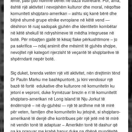
lehtë, pasi çdo ndihmë bëhet në baza vullnetare. Por, ama,
është një aktivitet i nevojshëm kulturor dhe moral, nëqoftse
komuniteti shqiptaro-amerikan – ashtu siç kanë bërë dhe
bëjnë shumë grupe etnike evropiane në këtë vend —
dëshiron të ruaj sadopak gjuhën dhe identitetin kombëtar
në këtë shekull të ndryshimeve të mëdha integruese në
botë. Për mbajtjen gjallë të kësaj flake përkushtimore – jo
pa sakrifica — ndaj arsimit dhe mësimit të gjuhës shqipe,
nevojitet një kategori njerzisht të veçantë të shqiptarëve të
shpërndarë nepër botë.
Siç duket, brenda vetëm një viti aktivitet, nën drejtimin tënd
Dr Paulin Marku me bashkpuntorë, ju kini vendosur një
bazë të fortë edukative dhe kulturore në komunitetin ku
jetoni e veproni, duke frymëzuar brezin e ri të komunitetit
shqiptaro-amerikan në Long island të Nju Jorkut të
ëndërrojnë – në dy-gjuhësi — një të ardhme më të mirë
për veten, familjen dhe komunitetin ku jetojnë, si shqiptaro-
amerikanë të denjë dhe kontribues për një jetë më të mirë
në vendin tonë të adaptuar – Amerikën tonë të dashur që
na ka pranuar me krahë hapur duke na dhënë mundësitë