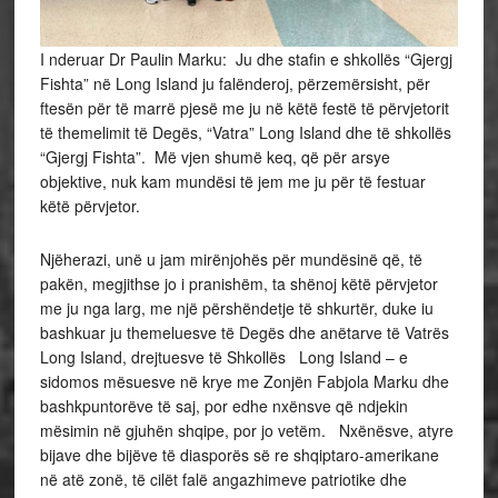
I nderuar Dr Paulin Marku: Ju dhe stafin e shkollës “Gjergj
Fishta” në Long Island ju falënderoj, përzemërsisht, për
ftesën për të marrë pjesë me ju në këtë festë të përvjetorit
të themelimit të Degës, “Vatra” Long Island dhe të shkollës
“Gjergj Fishta”. Më vjen shumë keq, që për arsye
objektive, nuk kam mundësi të jem me ju për të festuar
këtë përvjetor.
Njëherazi, unë u jam mirënjohës për mundësinë që, të
pakën, megjithse jo i pranishëm, ta shënoj këtë përvjetor
me ju nga larg, me një përshëndetje të shkurtër, duke iu
bashkuar ju themeluesve të Degës dhe anëtarve të Vatrës
Long Island, drejtuesve të Shkollës Long Island – e
sidomos mësuesve në krye me Zonjën Fabjola Marku dhe
bashkpuntorëve të saj, por edhe nxënsve që ndjekin
mësimin në gjuhën shqipe, por jo vetëm. Nxënësve, atyre
bijave dhe bijëve të diasporës së re shqiptaro-amerikane
në atë zonë, të cilët falë angazhimeve patriotike dhe