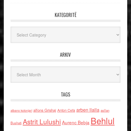
KATEGORITË
Kategoritë
ARKIV
Arkiv
TAGS
arben llalla
alfons Grishaj
Anton Cefa
asllan
albano kolonjari
Behlul
Astrit Lulushi
Aurenc Bebja
Bushati