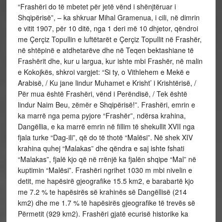
“Frashëri do të mbetet për jetë vënd i shënjtëruar i
Shqipërisë”, – ka shkruar Mihal Gramenua, i cili, në dimrin
e vitit 1907, për 10 ditë, nga 1 deri më 10 dhjetor, qëndroi
me Çerçiz Topullin e luftëtarët e Çerçiz Topullit në Frashër,
në shtëpinë e atdhetarëve dhe në Teqen bektashiane të
Frashërit dhe, kur u largua, kur ishte mbi Frashër, në malin
e Kokojkës, shkroi vargjet: “Si ty, o Vithlehem e Mekë e
Arabisë, / Ku jane lindur Muhamet e Krisht’ i Krishtërisë, /
Për mua është Frashëri, vënd i Perëndisë, / Tek është
lindur Naim Beu, zëmër e Shqipërisë!”. Frashëri, emrin e
ka marrë nga pema pyjore “Frashër”, ndërsa krahina,
Dangëllia, e ka marrë emrin në fillim të shekullit XVII nga
fjala turke “Dag-ili”, që do të thotë “Malësi”. Në shek XIV
krahina quhej “Malakas” dhe qëndra e saj ishte fshati
“Malakas”, fjalë kjo që në rrënjë ka fjalën shqipe “Mal” në
kuptimin “Malësi”. Frashëri ngrihet 1030 m mbi nivelin e
detit, me hapësirë gjeografike 15.5 km2, e barabartë kjo
me 7.2 % te hapësirës së krahinës së Dangëllisë (214
km2) dhe me 1.7 % të hapësirës gjeografike të trevës së
Përmetit (929 km2). Frashëri gjatë ecurisë historike ka