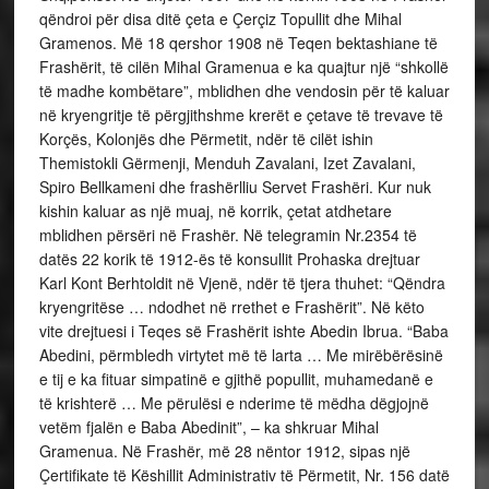
qëndroi për disa ditë çeta e Çerçiz Topullit dhe Mihal
Gramenos. Më 18 qershor 1908 në Teqen bektashiane të
Frashërit, të cilën Mihal Gramenua e ka quajtur një “shkollë
të madhe kombëtare”, mblidhen dhe vendosin për të kaluar
në kryengritje të përgjithshme krerët e çetave të trevave të
Korçës, Kolonjës dhe Përmetit, ndër të cilët ishin
Themistokli Gërmenji, Menduh Zavalani, Izet Zavalani,
Spiro Bellkameni dhe frashërlliu Servet Frashëri. Kur nuk
kishin kaluar as një muaj, në korrik, çetat atdhetare
mblidhen përsëri në Frashër. Në telegramin Nr.2354 të
datës 22 korik të 1912-ës të konsullit Prohaska drejtuar
Karl Kont Berhtoldit në Vjenë, ndër të tjera thuhet: “Qëndra
kryengritëse … ndodhet në rrethet e Frashërit”. Në këto
vite drejtuesi i Teqes së Frashërit ishte Abedin Ibrua. “Baba
Abedini, përmbledh virtytet më të larta … Me mirëbërësinë
e tij e ka fituar simpatinë e gjithë popullit, muhamedanë e
të krishterë … Me përulësi e nderime të mëdha dëgjojnë
vetëm fjalën e Baba Abedinit”, – ka shkruar Mihal
Gramenua. Në Frashër, më 28 nëntor 1912, sipas një
Çertifikate të Këshillit Administrativ të Përmetit, Nr. 156 datë