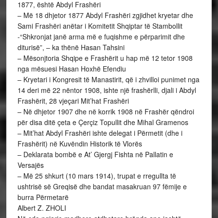
1877, është Abdyl Frashëri
– Më 18 dhjetor 1877 Abdyl Frashëri zgjidhet kryetar dhe
Sami Frashëri anëtar i Komitetit Shqiptar të Stambollit
-“Shkronjat janë arma më e fuqishme e përparimit dhe
diturisë”, – ka thënë Hasan Tahsini
– Mësonjtoria Shqipe e Frashërit u hap më 12 tetor 1908
nga mësuesi Hasan Hoxhë Efendiu
– Kryetari i Kongresit të Manastirit, që i zhvilloi punimet nga
14 deri më 22 nëntor 1908, ishte një frashërlli, djali i Abdyl
Frashërit, 28 vjeçari Mit’hat Frashëri
– Në dhjetor 1907 dhe në korrik 1908 në Frashër qëndroi
për disa ditë çeta e Çerçiz Topullit dhe Mihal Gramenos
– Mit’hat Abdyl Frashëri ishte delegat i Përmetit (dhe i
Frashërit) në Kuvëndin Historik të Vlorës
– Deklarata bombë e At’ Gjergj Fishta në Pallatin e
Versajës
– Më 25 shkurt (10 mars 1914), trupat e rregullta të
ushtrisë së Greqisë dhe bandat masakruan 97 fëmije e
burra Përmetarë
Albert Z. ZHOLI