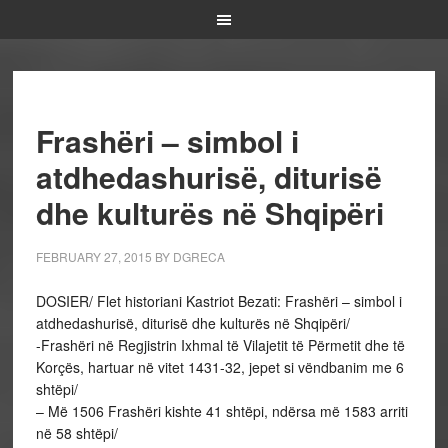
Frashëri – simbol i
atdhedashurisë, diturisë
dhe kulturës në Shqipëri
FEBRUARY 27, 2015
BY
DGRECA
DOSIER/ Flet historiani Kastriot Bezati: Frashëri – simbol i
atdhedashurisë, diturisë dhe kulturës në Shqipëri/
-Frashëri në Regjistrin Ixhmal të Vilajetit të Përmetit dhe të
Korçës, hartuar në vitet 1431-32, jepet si vëndbanim me 6
shtëpi/
– Më 1506 Frashëri kishte 41 shtëpi, ndërsa më 1583 arriti
në 58 shtëpi/