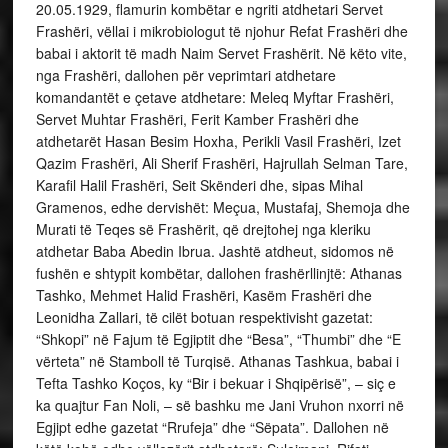
20.05.1929, flamurin kombëtar e ngriti atdhetari Servet
Frashëri, vëllai i mikrobiologut të njohur Refat Frashëri dhe
babai i aktorit të madh Naim Servet Frashërit. Në këto vite,
nga Frashëri, dallohen për veprimtari atdhetare
komandantët e çetave atdhetare: Meleq Myftar Frashëri,
Servet Muhtar Frashëri, Ferit Kamber Frashëri dhe
atdhetarët Hasan Besim Hoxha, Perikli Vasil Frashëri, Izet
Qazim Frashëri, Ali Sherif Frashëri, Hajrullah Selman Tare,
Karafil Halil Frashëri, Seit Skënderi dhe, sipas Mihal
Gramenos, edhe dervishët: Meçua, Mustafaj, Shemoja dhe
Murati të Teqes së Frashërit, që drejtohej nga kleriku
atdhetar Baba Abedin Ibrua. Jashtë atdheut, sidomos në
fushën e shtypit kombëtar, dallohen frashërllinjtë: Athanas
Tashko, Mehmet Halid Frashëri, Kasëm Frashëri dhe
Leonidha Zallari, të cilët botuan respektivisht gazetat:
“Shkopi” në Fajum të Egjiptit dhe “Besa”, “Thumbi” dhe “E
vërteta” në Stamboll të Turqisë. Athanas Tashkua, babai i
Tefta Tashko Koços, ky “Bir i bekuar i Shqipërisë”, – siç e
ka quajtur Fan Noli, – së bashku me Jani Vruhon nxorri në
Egjipt edhe gazetat “Rrufeja” dhe “Sëpata”. Dallohen në