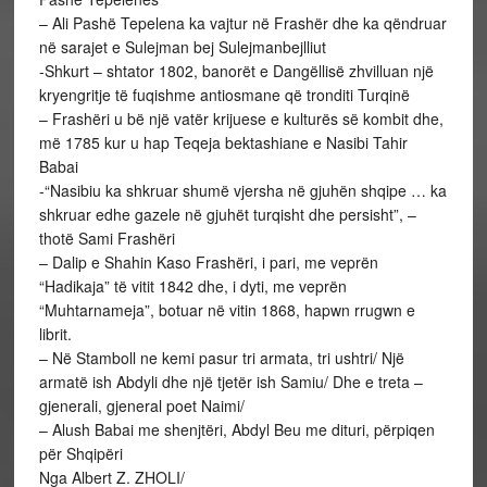
– Ali Pashë Tepelena ka vajtur në Frashër dhe ka qëndruar
në sarajet e Sulejman bej Sulejmanbejlliut
-Shkurt – shtator 1802, banorët e Dangëllisë zhvilluan një
kryengritje të fuqishme antiosmane që tronditi Turqinë
– Frashëri u bë një vatër krijuese e kulturës së kombit dhe,
më 1785 kur u hap Teqeja bektashiane e Nasibi Tahir
Babai
-“Nasibiu ka shkruar shumë vjersha në gjuhën shqipe … ka
shkruar edhe gazele në gjuhët turqisht dhe persisht”, –
thotë Sami Frashëri
– Dalip e Shahin Kaso Frashëri, i pari, me veprën
“Hadikaja” të vitit 1842 dhe, i dyti, me veprën
“Muhtarnameja”, botuar në vitin 1868, hapwn rrugwn e
librit.
– Në Stamboll ne kemi pasur tri armata, tri ushtri/ Një
armatë ish Abdyli dhe një tjetër ish Samiu/ Dhe e treta –
gjenerali, gjeneral poet Naimi/
– Alush Babai me shenjtëri, Abdyl Beu me dituri, përpiqen
për Shqipëri
Nga Albert Z. ZHOLI/