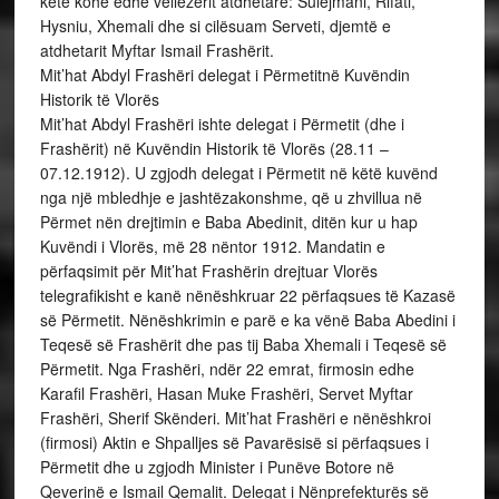
këtë kohë edhe vëllezërit atdhetarë: Sulejmani, Rifati,
Hysniu, Xhemali dhe si cilësuam Serveti, djemtë e
atdhetarit Myftar Ismail Frashërit.
Mit’hat Abdyl Frashëri delegat i Përmetitnë Kuvëndin
Historik të Vlorës
Mit’hat Abdyl Frashëri ishte delegat i Përmetit (dhe i
Frashërit) në Kuvëndin Historik të Vlorës (28.11 –
07.12.1912). U zgjodh delegat i Përmetit në këtë kuvënd
nga një mbledhje e jashtëzakonshme, që u zhvillua në
Përmet nën drejtimin e Baba Abedinit, ditën kur u hap
Kuvëndi i Vlorës, më 28 nëntor 1912. Mandatin e
përfaqsimit për Mit’hat Frashërin drejtuar Vlorës
telegrafikisht e kanë nënëshkruar 22 përfaqsues të Kazasë
së Përmetit. Nënëshkrimin e parë e ka vënë Baba Abedini i
Teqesë së Frashërit dhe pas tij Baba Xhemali i Teqesë së
Përmetit. Nga Frashëri, ndër 22 emrat, firmosin edhe
Karafil Frashëri, Hasan Muke Frashëri, Servet Myftar
Frashëri, Sherif Skënderi. Mit’hat Frashëri e nënëshkroi
(firmosi) Aktin e Shpalljes së Pavarësisë si përfaqsues i
Përmetit dhe u zgjodh Minister i Punëve Botore në
Qeverinë e Ismail Qemalit. Delegat i Nënprefekturës së