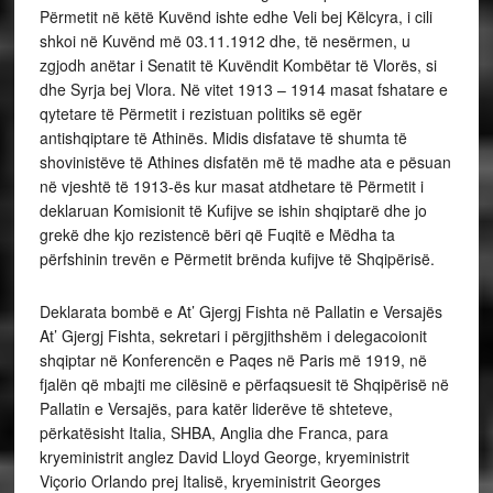
Përmetit në këtë Kuvënd ishte edhe Veli bej Këlcyra, i cili
shkoi në Kuvënd më 03.11.1912 dhe, të nesërmen, u
zgjodh anëtar i Senatit të Kuvëndit Kombëtar të Vlorës, si
dhe Syrja bej Vlora. Në vitet 1913 – 1914 masat fshatare e
qytetare të Përmetit i rezistuan politiks së egër
antishqiptare të Athinës. Midis disfatave të shumta të
shovinistëve të Athines disfatën më të madhe ata e pësuan
në vjeshtë të 1913-ës kur masat atdhetare të Përmetit i
deklaruan Komisionit të Kufijve se ishin shqiptarë dhe jo
grekë dhe kjo rezistencë bëri që Fuqitë e Mëdha ta
përfshinin trevën e Përmetit brënda kufijve të Shqipërisë.
Deklarata bombë e At’ Gjergj Fishta në Pallatin e Versajës
At’ Gjergj Fishta, sekretari i përgjithshëm i delegacoionit
shqiptar në Konferencën e Paqes në Paris më 1919, në
fjalën që mbajti me cilësinë e përfaqsuesit të Shqipërisë në
Pallatin e Versajës, para katër liderëve të shteteve,
përkatësisht Italia, SHBA, Anglia dhe Franca, para
kryeministrit anglez David Lloyd George, kryeministrit
Viçorio Orlando prej Italisë, kryeministrit Georges