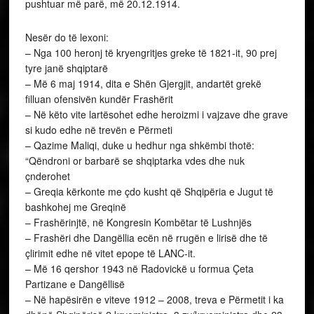
pushtuar më parë, më 20.12.1914.
Nesër do të lexoni:
– Nga 100 heronj të kryengritjes greke të 1821-it, 90 prej
tyre janë shqiptarë
– Më 6 maj 1914, dita e Shën Gjergjit, andartët grekë
filluan ofensivën kundër Frashërit
– Në këto vite lartësohet edhe heroizmi i vajzave dhe grave
si kudo edhe në trevën e Përmeti
– Qazime Maliqi, duke u hedhur nga shkëmbi thotë:
“Qëndroni or barbarë se shqiptarka vdes dhe nuk
çnderohet
– Greqia kërkonte me çdo kusht që Shqipëria e Jugut të
bashkohej me Greqinë
– Frashërinjtë, në Kongresin Kombëtar të Lushnjës
– Frashëri dhe Dangëllia ecën në rrugën e lirisë dhe të
çlirimit edhe në vitet epope të LANC-it.
– Më 16 qershor 1943 në Radovickë u formua Çeta
Partizane e Dangëllisë
– Në hapësirën e viteve 1912 – 2008, treva e Përmetit i ka