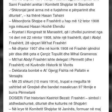
Sami Frashëri anëtar i Komitetit Shqiptar të Stambollit
-“Shkronjat janë arma më e fuqishme e përparimit dhe
diturisë”, – ka thënë Hasan Tahsini
– Mësonjtoria Shqipe e Frashërit u hap më 12 tetor 1908
nga mësuesi Hasan Hoxhë Efendiu
– Kryetari i Kongresit të Manastirit, që i zhvilloi punimet nga
14 deri më 22 nëntor 1908, ishte një frashërlli, djali i Abdyl
Frashërit, 28 vjeçari Mit’hat Frashëri
– Në dhjetor 1907 dhe në korrik 1908 në Frashër qëndroi
për disa ditë çeta e Çerçiz Topullit dhe Mihal Gramenos
– Mit’hat Abdyl Frashëri ishte delegat i Përmetit (dhe i
Frashërit) në Kuvëndin Historik të Vlorës
– Deklarata bombë e At’ Gjergj Fishta në Pallatin e
Versajës
– Më 25 shkurt (10 mars 1914), trupat e rregullta të
ushtrisë së Greqisë dhe bandat masakruan 97 fëmije e
burra Përmetarë
DOSIER/ Flet historiani Kastriot Bezati: Frashëri – simbol i
atdhedashurisë, diturisë dhe kulturës në Shqipëri
– Në krye të Komitetit Shqiptar të Janinës, formuar në maj