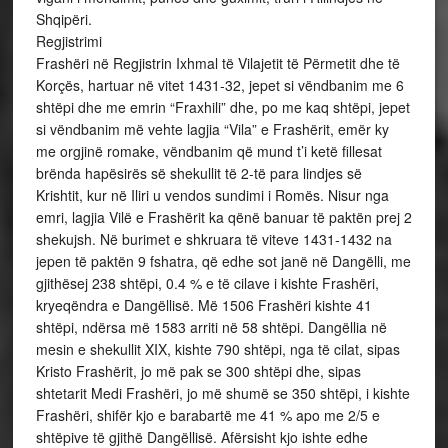
Shqipëri.
Regjistrimi
Frashëri në Regjistrin Ixhmal të Vilajetit të Përmetit dhe të
Korçës, hartuar në vitet 1431-32, jepet si vëndbanim me 6
shtëpi dhe me emrin “Fraxhili” dhe, po me kaq shtëpi, jepet
si vëndbanim më vehte lagjia “Vila” e Frashërit, emër ky
me orgjinë romake, vëndbanim që mund t’i ketë fillesat
brënda hapësirës së shekullit të 2-të para lindjes së
Krishtit, kur në Iliri u vendos sundimi i Romës. Nisur nga
emri, lagjia Vilë e Frashërit ka qënë banuar të paktën prej 2
shekujsh. Në burimet e shkruara të viteve 1431-1432 na
jepen të paktën 9 fshatra, që edhe sot janë në Dangëlli, me
gjithësej 238 shtëpi, 0.4 % e të cilave i kishte Frashëri,
kryeqëndra e Dangëllisë. Më 1506 Frashëri kishte 41
shtëpi, ndërsa më 1583 arriti në 58 shtëpi. Dangëllia në
mesin e shekullit XIX, kishte 790 shtëpi, nga të cilat, sipas
Kristo Frashërit, jo më pak se 300 shtëpi dhe, sipas
shtetarit Medi Frashëri, jo më shumë se 350 shtëpi, i kishte
Frashëri, shifër kjo e barabartë me 41 % apo me 2/5 e
shtëpive të gjithë Dangëllisë. Afërsisht kjo ishte edhe