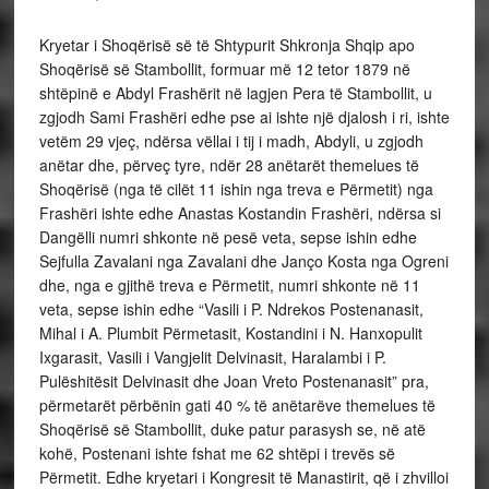
Kryetar i Shoqërisë së të Shtypurit Shkronja Shqip apo
Shoqërisë së Stambollit, formuar më 12 tetor 1879 në
shtëpinë e Abdyl Frashërit në lagjen Pera të Stambollit, u
zgjodh Sami Frashëri edhe pse ai ishte një djalosh i ri, ishte
vetëm 29 vjeç, ndërsa vëllai i tij i madh, Abdyli, u zgjodh
anëtar dhe, përveç tyre, ndër 28 anëtarët themelues të
Shoqërisë (nga të cilët 11 ishin nga treva e Përmetit) nga
Frashëri ishte edhe Anastas Kostandin Frashëri, ndërsa si
Dangëlli numri shkonte në pesë veta, sepse ishin edhe
Sejfulla Zavalani nga Zavalani dhe Janço Kosta nga Ogreni
dhe, nga e gjithë treva e Përmetit, numri shkonte në 11
veta, sepse ishin edhe “Vasili i P. Ndrekos Postenanasit,
Mihal i A. Plumbit Përmetasit, Kostandini i N. Hanxopulit
Ixgarasit, Vasili i Vangjelit Delvinasit, Haralambi i P.
Pulëshitësit Delvinasit dhe Joan Vreto Postenanasit” pra,
përmetarët përbënin gati 40 % të anëtarëve themelues të
Shoqërisë së Stambollit, duke patur parasysh se, në atë
kohë, Postenani ishte fshat me 62 shtëpi i trevës së
Përmetit. Edhe kryetari i Kongresit të Manastirit, që i zhvilloi