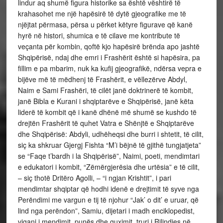
lindur aq shumë figura historike sa është vështirë të
krahasohet me një hapësirë të dytë gjeografike me të
njëjtat përmasa, përsa u përket këtyre figurave që kanë
hyrë në histori, shumica e të cilave me kontribute të
veçanta për kombin, qoftë kjo hapësirë brënda apo jashtë
Shqipërisë, ndaj dhe emri i Frashërit është si hapësira, pa
fillim e pa mbarim, nuk ka kufij gjeografikë, ndërsa vepra e
bijëve më të mëdhenj të Frashërit, e vëllezërve Abdyl,
Naim e Sami Frashëri, të cilët janë doktrinerë të kombit,
janë Bibla e Kurani i shqiptarëve e Shqipërisë, janë këta
liderë të kombit që i kanë dhënë më shumë se kushdo të
drejtën Frashërit të quhet Vatra e Shënjtë e Shqiptarëve
dhe Shqipërisë: Abdyli, udhëheqsi dhe burri i shtetit, të cilit,
siç ka shkruar Gjergj Fishta “M’i bëjnë të gjithë tungjatjeta”
se “Faqe t’bardh i la Shqipërisë”, Naimi, poeti, mendimtari
e edukatori i kombit, “Zëmërgjerësia dhe urtësia” e të cilit,
– siç thotë Dritëro Agolli, – “i ngjan Krishtit”, i pari
mendimtar shqiptar që hodhi idenë e drejtimit të syve nga
Perëndimi me vargun e tij të njohur “Jak’ o dit’ e uruar, që
lind nga perëndon”, Samiu, dijetari i madh enciklopedist,
vigani i mendimit, punës dhe guximit, truri i Rilindjes në