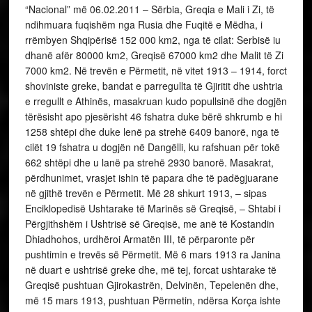
“Nacional” më 06.02.2011 – Sërbia, Greqia e Mali i Zi, të
ndihmuara fuqishëm nga Rusia dhe Fuqitë e Mëdha, i
rrëmbyen Shqipërisë 152 000 km2, nga të cilat: Serbisë iu
dhanë afër 80000 km2, Greqisë 67000 km2 dhe Malit të Zi
7000 km2. Në trevën e Përmetit, në vitet 1913 – 1914, forct
shoviniste greke, bandat e parregullta të Gjiritit dhe ushtria
e rregullt e Athinës, masakruan kudo popullsinë dhe dogjën
tërësisht apo pjesërisht 46 fshatra duke bërë shkrumb e hi
1258 shtëpi dhe duke lenë pa strehë 6409 banorë, nga të
cilët 19 fshatra u dogjën në Dangëlli, ku rafshuan për tokë
662 shtëpi dhe u lanë pa strehë 2930 banorë. Masakrat,
përdhunimet, vrasjet ishin të papara dhe të padëgjuarane
në gjithë trevën e Përmetit. Më 28 shkurt 1913, – sipas
Enciklopedisë Ushtarake të Marinës së Greqisë, – Shtabi i
Përgjithshëm i Ushtrisë së Greqisë, me anë të Kostandin
Dhiadhohos, urdhëroi Armatën III, të përparonte për
pushtimin e trevës së Përmetit. Më 6 mars 1913 ra Janina
në duart e ushtrisë greke dhe, më tej, forcat ushtarake të
Greqisë pushtuan Gjirokastrën, Delvinën, Tepelenën dhe,
më 15 mars 1913, pushtuan Përmetin, ndërsa Korça ishte