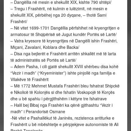
– Dangëllia në mesin e shekullit XIX, kishte 790 shtëpi/
– Tregu i Frashërit, në kulmin e lulëzimit, në mesin e
shekullit XIX, përbëhej nga 20 dyqane, – thotë Sami
Frashëri/
– Në vitet 1699-1701 Dangëllia përfshihet në kryengritjen e
armatosur të Shqipërisë së Jugut kundër Portës së Lartë/
– Vatra kryesore të kryengritjes në Dangëlli ishin Frashëri,
Miçani, Zavalani, Koblara dhe Backa/
– Disa nga bejlerët e Frashërit arritën shkallët më të larta
të administratës së Portës së Lartë/
– Adem Pasha, i cili gjatë shekullit XVIII shërbeu disa kohë
“Vezir i madh” (“Kryeminister”) ishte pinjollë nga familja e
Vilakëve të Frashërit
– Më 1772 Mehmet Mustafa Frashëri bleu fshatrat Shipckë
e Nikolicë të Kolonjës si dhe fshatin Voskopojë të Korçës
dhe u bë spahiu i përgjithshëm i këtyre tre fshatrave
– Halil bej Bibaj nga Frashëri ka qënë gjithashtu “Vezir i
madh” i Perandorisë Osmane
-Në vitet e Pashallëkut të Janinës, rezistenca antiturke e
Frashërit u bë mbështetje e përpjekjeve autonomiste të Ali
Pashë Tepelenës