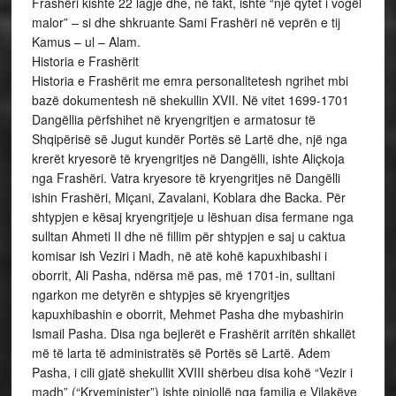
Frashëri kishte 22 lagje dhe, në fakt, ishte “një qytet i vogël
malor” – si dhe shkruante Sami Frashëri në veprën e tij
Kamus – ul – Alam.
Historia e Frashërit
Historia e Frashërit me emra personalitetesh ngrihet mbi
bazë dokumentesh në shekullin XVII. Në vitet 1699-1701
Dangëllia përfshihet në kryengritjen e armatosur të
Shqipërisë së Jugut kundër Portës së Lartë dhe, një nga
krerët kryesorë të kryengritjes në Dangëlli, ishte Aliçkoja
nga Frashëri. Vatra kryesore të kryengritjes në Dangëlli
ishin Frashëri, Miçani, Zavalani, Koblara dhe Backa. Për
shtypjen e kësaj kryengritjeje u lëshuan disa fermane nga
sulltan Ahmeti II dhe në fillim për shtypjen e saj u caktua
komisar ish Veziri i Madh, në atë kohë kapuxhibashi i
oborrit, Ali Pasha, ndërsa më pas, më 1701-in, sulltani
ngarkon me detyrën e shtypjes së kryengritjes
kapuxhibashin e oborrit, Mehmet Pasha dhe mybashirin
Ismail Pasha. Disa nga bejlerët e Frashërit arritën shkallët
më të larta të administratës së Portës së Lartë. Adem
Pasha, i cili gjatë shekullit XVIII shërbeu disa kohë “Vezir i
madh” (“Kryeminister”) ishte pinjollë nga familja e Vilakëve