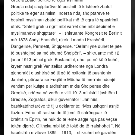
Greqia ndaj shqiptarëve të besimit të krishterë zbatoi
politikë të egër asimilimi, ndërsa ndaj shqiptarëve të
besimit mysliman zbatoi politikat më të egra të spastrimit
etnik. “Shteti grek u ngrit mbi varret dhe mbi dëbimet e
myslimanëve shqiptarë”, – i shkruante Kongresit të Berlinit
më 1878 Abdyl Frashëri, njeriu i madh i Frashërit,
Dangëllisë, Përmetit, Shqipërisë. “Qëllimi ynë duhet të jetë
të pushtojmë sa më shumë Shqipëri”, – shkruante më 12
janar 1913 princi grek, Kostandini, dhe, po në këtë kohë,
kryeministri grek Venizellos urdhëronte nga Londra
gjeneralët e ushtrisë së tij që të nxitonin të pushtonin
Janinën, përpara se Fuqitë e Mëdha të merrnin ndonjë
vendim për kufijtë e ardhshëm midis Shqipërisë dhe
Greqisë, ndërsa në verën e vitit 1913 ministri i jashtëm i
Greqisë, Zografos, dikur guvernator i Janinës,
bashkatdhetarëve të tij u deklaronte: “Mos ushqeni asnjë
iluzion. Edhe në rast se do të jemi të shtrënguar të
braktisim Epirin, ne nuk do të lëmë asgjë nga pas veçse
tokën djerrë. Gjithçka mbi këtë tokë do të rrafshohet ”. Në
hapësirën e viteve 1865 – 1913, – shkruhet në gazetën