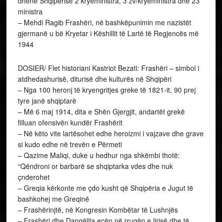
dhënë Shqipërisë 2 kryeministra, 3 zv/kryeministra dhe 23
ministra
– Mehdi Ragib Frashëri, në bashkëpunimin me nazistët
gjermanë u bë Kryetar i Këshillit të Lartë të Regjencës më
1944
DOSIER/ Flet historiani Kastriot Bezati: Frashëri – simbol i
atdhedashurisë, diturisë dhe kulturës në Shqipëri
– Nga 100 heronj të kryengritjes greke të 1821-it, 90 prej
tyre janë shqiptarë
– Më 6 maj 1914, dita e Shën Gjergjit, andartët grekë
filluan ofensivën kundër Frashërit
– Në këto vite lartësohet edhe heroizmi i vajzave dhe grave
si kudo edhe në trevën e Përmeti
– Qazime Maliqi, duke u hedhur nga shkëmbi thotë:
“Qëndroni or barbarë se shqiptarka vdes dhe nuk
çnderohet
– Greqia kërkonte me çdo kusht që Shqipëria e Jugut të
bashkohej me Greqinë
– Frashërinjtë, në Kongresin Kombëtar të Lushnjës
– Frashëri dhe Dangëllia ecën në rrugën e lirisë dhe të