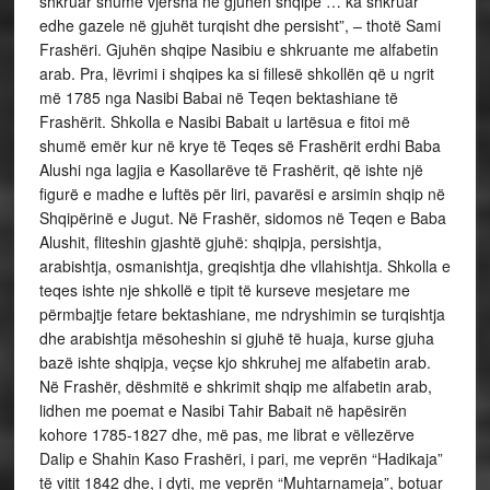
shkruar shumë vjersha në gjuhën shqipe … ka shkruar
edhe gazele në gjuhët turqisht dhe persisht”, – thotë Sami
Frashëri. Gjuhën shqipe Nasibiu e shkruante me alfabetin
arab. Pra, lëvrimi i shqipes ka si fillesë shkollën që u ngrit
më 1785 nga Nasibi Babai në Teqen bektashiane të
Frashërit. Shkolla e Nasibi Babait u lartësua e fitoi më
shumë emër kur në krye të Teqes së Frashërit erdhi Baba
Alushi nga lagjia e Kasollarëve të Frashërit, që ishte një
figurë e madhe e luftës për liri, pavarësi e arsimin shqip në
Shqipërinë e Jugut. Në Frashër, sidomos në Teqen e Baba
Alushit, fliteshin gjashtë gjuhë: shqipja, persishtja,
arabishtja, osmanishtja, greqishtja dhe vllahishtja. Shkolla e
teqes ishte nje shkollë e tipit të kurseve mesjetare me
përmbajtje fetare bektashiane, me ndryshimin se turqishtja
dhe arabishtja mësoheshin si gjuhë të huaja, kurse gjuha
bazë ishte shqipja, veçse kjo shkruhej me alfabetin arab.
Në Frashër, dëshmitë e shkrimit shqip me alfabetin arab,
lidhen me poemat e Nasibi Tahir Babait në hapësirën
kohore 1785-1827 dhe, më pas, me librat e vëllezërve
Dalip e Shahin Kaso Frashëri, i pari, me veprën “Hadikaja”
të vitit 1842 dhe, i dyti, me veprën “Muhtarnameja”, botuar