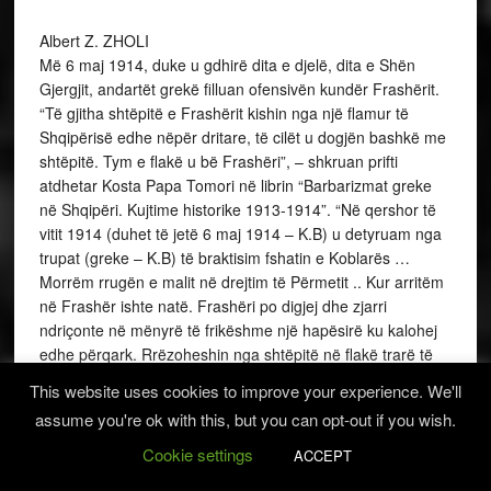
Albert Z. ZHOLI
Më 6 maj 1914, duke u gdhirë dita e djelë, dita e Shën
Gjergjit, andartët grekë filluan ofensivën kundër Frashërit.
“Të gjitha shtëpitë e Frashërit kishin nga një flamur të
Shqipërisë edhe nëpër dritare, të cilët u dogjën bashkë me
shtëpitë. Tym e flakë u bë Frashëri”, – shkruan prifti
atdhetar Kosta Papa Tomori në librin “Barbarizmat greke
në Shqipëri. Kujtime historike 1913-1914”. “Në qershor të
vitit 1914 (duhet të jetë 6 maj 1914 – K.B) u detyruam nga
trupat (greke – K.B) të braktisim fshatin e Koblarës …
Morrëm rrugën e malit në drejtim të Përmetit .. Kur arritëm
në Frashër ishte natë. Frashëri po digjej dhe zjarri
ndriçonte në mënyrë të frikëshme një hapësirë ku kalohej
edhe përqark. Rrëzoheshin nga shtëpitë në flakë trarë të
ndezur, pëlcisnin plloçat e çative duke u shpërndarë
This website uses cookies to improve your experience. We'll
shkëndija e thëngjij të ndezur në të gjitha drejtimet …”, –
assume you're ok with this, but you can opt-out if you wish.
shkruan Odhise Paskali. Masakrat e barbarizmat greke
ishin të mëdha në të gjitha krahinat e fshatrat e trevës së
Cookie settings
ACCEPT
Përmetit. Kënga e popullit na thotë: “Qante Leskoviku gjer