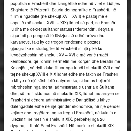
popullsia e Frashërit dhe Dangëllisë edhe në vitet e Lidhjes
Shqiptare të Prizrenit. Ecuria demografike e Frashërit, në
fillim e ngadaltë (në shekujt XV – XVII) e pastaj më e
shpejtë (në shekujt XVIII – XIX) lidhet së pari, se Frashërit
iu dha me dekret sulltanor statusi i “derbendit”, detyra e
sigurimit pa pengesë të lëvizjes së udhëtarëve dhe
karvaneve, fakt ky që tregon rëndësinë e pozitës
gjeografike e strategjike të Frashërit si një pikë ku
kryqëzoheshin në shekujt XV – XVI e më vonë rrugët
këmbësore, që lidhnin Përmetin me Korçën dhe Beratin me
Kolonjën , së dyti, duke filluar nga fundi i shekullit XVII e më
tej në shekujt XVIII e XIX lidhet edhe me faktin se Frashëri
u kthye në një kështjellë natyrore ku, sidomos bejlerët
mbroheshin nga mëria, administrata e ushtria e Sulltanit
dhe, së treti, sidomos në shekullin XIX, lidhet me arsyen se
Frashëri si qëndra administrative e Dangëllisë u kthye
dalëngadalë edhe në një qëndër ekonomike, në një qëndër
zejtare dhe tregëtare, aq sa tregu i Frashërit, në kulmin e
lulëzimit, në mesin e shekullit XIX, përbëhej nga 20
dyqane, – thotë Sami Frashëri. Në mesin e shekullit XIX