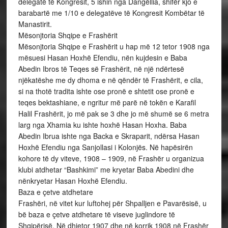
delegatë të Kongresit, 5 ishin nga Dangëllia, shifër kjo e
barabartë me 1/10 e delegatëve të Kongresit Kombëtar të
Manastirit.
Mësonjtoria Shqipe e Frashërit
Mësonjtoria Shqipe e Frashërit u hap më 12 tetor 1908 nga
mësuesi Hasan Hoxhë Efendiu, nën kujdesin e Baba
Abedin Ibros të Teqes së Frashërit, në një ndërtesë
njëkatëshe me dy dhoma e në qëndër të Frashërit, e cila,
si na thotë tradita ishte ose pronë e shtetit ose pronë e
teqes bektashiane, e ngritur më parë në tokën e Karafil
Halil Frashërit, jo më pak se 3 dhe jo më shumë se 6 metra
larg nga Xhamia ku ishte hoxhë Hasan Hoxha. Baba
Abedin Ibrua ishte nga Backa e Skraparit, ndërsa Hasan
Hoxhë Efendiu nga Sanjollasi i Kolonjës. Në hapësirën
kohore të dy viteve, 1908 – 1909, në Frashër u organizua
klubi atdhetar “Bashkimi” me kryetar Baba Abedini dhe
nënkryetar Hasan Hoxhë Efendiu.
Baza e çetve atdhetare
Frashëri, në vitet kur luftohej për Shpalljen e Pavarësisë, u
bë baza e çetve atdhetare të viseve juglindore të
Shqipërisë. Në dhjetor 1907 dhe në korrik 1908 në Frashër