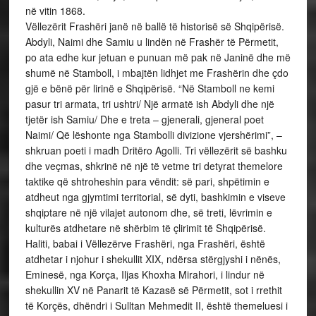
në vitin 1868.
Vëllezërit Frashëri janë në ballë të historisë së Shqipërisë.
Abdyli, Naimi dhe Samiu u lindën në Frashër të Përmetit,
po ata edhe kur jetuan e punuan më pak në Janinë dhe më
shumë në Stamboll, i mbajtën lidhjet me Frashërin dhe çdo
gjë e bënë për lirinë e Shqipërisë. “Në Stamboll ne kemi
pasur tri armata, tri ushtri/ Një armatë ish Abdyli dhe një
tjetër ish Samiu/ Dhe e treta – gjenerali, gjeneral poet
Naimi/ Që lëshonte nga Stambolli divizione vjershërimi”, –
shkruan poeti i madh Dritëro Agolli. Tri vëllezërit së bashku
dhe veçmas, shkrinë në një të vetme tri detyrat themelore
taktike që shtroheshin para vëndit: së pari, shpëtimin e
atdheut nga gjymtimi territorial, së dyti, bashkimin e viseve
shqiptare në një vilajet autonom dhe, së treti, lëvrimin e
kulturës atdhetare në shërbim të çlirimit të Shqipërisë.
Haliti, babai i Vëllezërve Frashëri, nga Frashëri, është
atdhetar i njohur i shekullit XIX, ndërsa stërgjyshi i nënës,
Eminesë, nga Korça, Iljas Khoxha Mirahori, i lindur në
shekullin XV në Panarit të Kazasë së Përmetit, sot i rrethit
të Korçës, dhëndri i Sulltan Mehmedit II, është themeluesi i