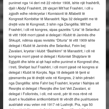
punimet nga 14 deri më 22 nëntor 1908, ishte një frashërlli,
djali i Abdyl Frashërit, 28 vjeçari Mit’hat Frashëri, i cili u
zgjodh edhe nënkryetar i Komisionit të Alfabetit të
Kongresit Kombëtar të Manastirit. Nga 32 delegatët me të
drejtë vote të Kongresit, 3 ishin nga Dangëllia: Mit’hat
Frashëri, i cili në kongres, sipas gazetës “Liria” të Selanikut
të vitit 1908 morri pjesë si delegat i Klubit të Janinës dhe
Shkupit, ndërsa sipas revistës “Dituria” të vitit 1909 ishte
delegat i Klubit të Janinës dhe Selanikut, Feim bej
Zavalani, kryetar i klubit “Bashkimi” të Manastirit, i cili në
kongres morri pjesë si delegat i Kolonisë Shqiptare të
Egjyptit dhe ishte ai që hapi edhe punimet e Kongresit dhe,
i treti, Shefqet Isuf Frashëri, i cili morri pjesë në kongres si
delegat i Klubit të Korçës. Nga 18 delegatë të tjerë si
pjesmarrës pa të drejtë vote në Kongres, 2 ishin përsëri
nga Dangëllia: ishte Fahri bej Frashëri, kryetar i Nahijes së
Resnjës si delegat i Resnjës dhe Izet Veli Zavalani, si
delegat i Follorinës, i cili, më vonë, për të mos rënë në
duart e feudalëve antikombëtarë të vëndit dhe pushtuesve
austriakë vrau veten më 1917 në Lushnjë. Pra, nga 50