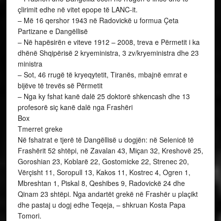
çlirimit edhe në vitet epope të LANC-it.
– Më 16 qershor 1943 në Radovickë u formua Çeta
Partizane e Dangëllisë
– Në hapësirën e viteve 1912 – 2008, treva e Përmetit i ka
dhënë Shqipërisë 2 kryeministra, 3 zv/kryeministra dhe 23
ministra
– Sot, 46 rrugë të kryeqytetit, Tiranës, mbajnë emrat e
bijëve të trevës së Përmetit
– Nga ky fshat kanë dalë 25 doktorë shkencash dhe 13
profesorë siç kanë dalë nga Frashëri
Box
Tmerret greke
Në fshatrat e tjerë të Dangëllisë u dogjën: në Selenicë të
Frashërit 52 shtëpi, në Zavalan 43, Miçan 32, Kreshovë 25,
Goroshian 23, Koblarë 22, Gostomicke 22, Strenec 20,
Vërçisht 11, Soropull 13, Kakos 11, Kostrec 4, Ogren 1,
Mbreshtan 1, Piskal 8, Qeshibes 9, Radovickë 24 dhe
Qinam 23 shtëpi. Nga andartët grekë në Frashër u plaçikt
dhe pastaj u dogj edhe Teqeja, – shkruan Kosta Papa
Tomori.