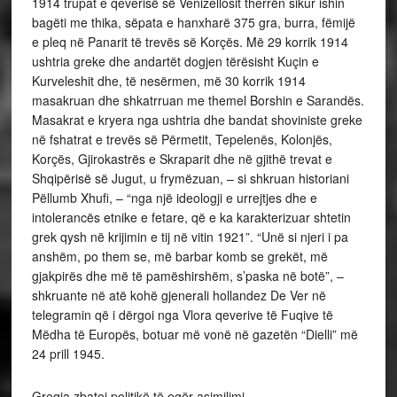
1914 trupat e qeverisë së Venizellosit therrën sikur ishin
bagëti me thika, sëpata e hanxharë 375 gra, burra, fëmijë
e pleq në Panarit të trevës së Korçës. Më 29 korrik 1914
ushtria greke dhe andartët dogjen tërësisht Kuçin e
Kurveleshit dhe, të nesërmen, më 30 korrik 1914
masakruan dhe shkatrruan me themel Borshin e Sarandës.
Masakrat e kryera nga ushtria dhe bandat shoviniste greke
në fshatrat e trevës së Përmetit, Tepelenës, Kolonjës,
Korçës, Gjirokastrës e Skraparit dhe në gjithë trevat e
Shqipërisë së Jugut, u frymëzuan, – si shkruan historiani
Pëllumb Xhufi, – “nga një ideologji e urrejtjes dhe e
intolerancës etnike e fetare, që e ka karakterizuar shtetin
grek qysh në krijimin e tij në vitin 1921”. “Unë si njeri i pa
anshëm, po them se, më barbar komb se grekët, më
gjakpirës dhe më të pamëshirshëm, s’paska në botë”, –
shkruante në atë kohë gjenerali hollandez De Ver në
telegramin që i dërgoi nga Vlora qeverive të Fuqive të
Mëdha të Europës, botuar më vonë në gazetën “Dielli” më
24 prill 1945.
Greqia zbatoi politikë të egër asimilimi