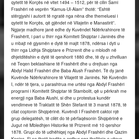
qytetit të Korçës në vitet 1494 – 1512, për të cilin Sami
Frashëri në veprën “Kamus-Ul-Alam” thotë: “Eshtë
stërgjyshi i autorit të ngratë nga nëna dhe themeluesi i
qytetit te Korçës, që gjëndet në Vilajetin e Manastirit”.
Ngjarje madhore janë edhe dy Kuvëndet Ndërkrahinore të
Frashërit, i pari u thirr nga Komiteti Shqiptar i Janinës dhe
u mbajt në gjysmën e dytë të majit 1878, ndërsa i dyti u
thirr nga Lidhja Shqiptare e Prizrenit dhe u mblodh në
dhjetditëshin e dytë të qershorit 1880 dhe, të dy u zhvilluan
në Teqen bektashiane të Frashërit dhe u drejtuan nga
Abdyl Halid Frashëri dhe Baba Alush Frashëri. Të dy janë
Kuvënde Ndërkrahinore të Vilajetit të Janinës. Në Kuvëndin
I, ndër të tjera, u parashtrua me urtësi nga Abdyl Frashëri
programi i Komitetit Shqiptar të Stambolit, që u përkrah me
energji nga Baba Alushi, si dhe u protestua kundër
vendimeve të Traktatit të Shën Stefanit të 3 marsit 1878, të
cilat coptonin Shqipërinë. Kuvëndi I Frashërit caktoi një
grup delegatësh, të cilët do të përfaqësonin Shqipërinë e
Jugut në Mbledhjen Historike të Prizrenit më 10 qershor
1878. Grupi do të udhëhiqej nga Abdyl Frashëri dhe Qazim
Konica. Si na thotë tradita e ardhur nga thellësia e viteve