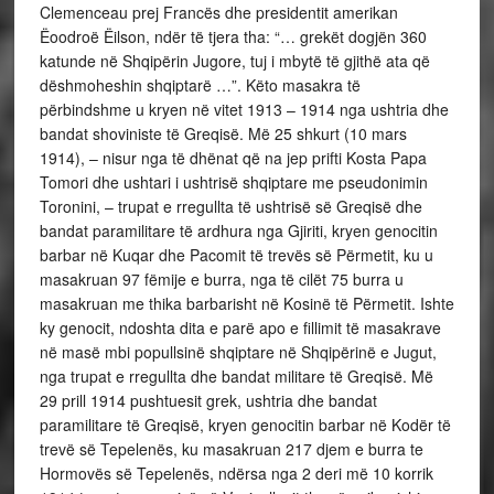
Clemenceau prej Francës dhe presidentit amerikan
Ëoodroë Ëilson, ndër të tjera tha: “… grekët dogjën 360
katunde në Shqipërin Jugore, tuj i mbytë të gjithë ata që
dëshmoheshin shqiptarë …”. Këto masakra të
përbindshme u kryen në vitet 1913 – 1914 nga ushtria dhe
bandat shoviniste të Greqisë. Më 25 shkurt (10 mars
1914), – nisur nga të dhënat që na jep prifti Kosta Papa
Tomori dhe ushtari i ushtrisë shqiptare me pseudonimin
Toronini, – trupat e rregullta të ushtrisë së Greqisë dhe
bandat paramilitare të ardhura nga Gjiriti, kryen genocitin
barbar në Kuqar dhe Pacomit të trevës së Përmetit, ku u
masakruan 97 fëmije e burra, nga të cilët 75 burra u
masakruan me thika barbarisht në Kosinë të Përmetit. Ishte
ky genocit, ndoshta dita e parë apo e fillimit të masakrave
në masë mbi popullsinë shqiptare në Shqipërinë e Jugut,
nga trupat e rregullta dhe bandat militare të Greqisë. Më
29 prill 1914 pushtuesit grek, ushtria dhe bandat
paramilitare të Greqisë, kryen genocitin barbar në Kodër të
trevë së Tepelenës, ku masakruan 217 djem e burra te
Hormovës së Tepelenës, ndërsa nga 2 deri më 10 korrik