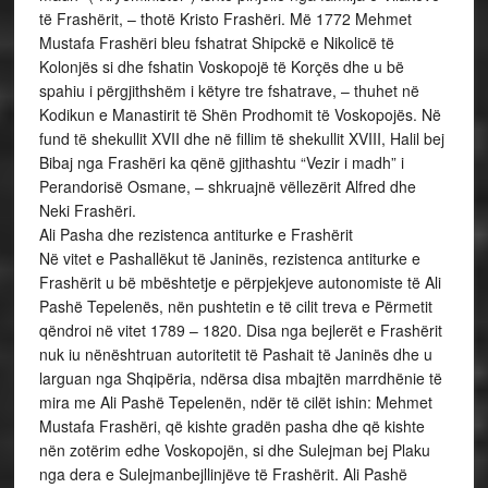
të Frashërit, – thotë Kristo Frashëri. Më 1772 Mehmet
Mustafa Frashëri bleu fshatrat Shipckë e Nikolicë të
Kolonjës si dhe fshatin Voskopojë të Korçës dhe u bë
spahiu i përgjithshëm i këtyre tre fshatrave, – thuhet në
Kodikun e Manastirit të Shën Prodhomit të Voskopojës. Në
fund të shekullit XVII dhe në fillim të shekullit XVIII, Halil bej
Bibaj nga Frashëri ka qënë gjithashtu “Vezir i madh” i
Perandorisë Osmane, – shkruajnë vëllezërit Alfred dhe
Neki Frashëri.
Ali Pasha dhe rezistenca antiturke e Frashërit
Në vitet e Pashallëkut të Janinës, rezistenca antiturke e
Frashërit u bë mbështetje e përpjekjeve autonomiste të Ali
Pashë Tepelenës, nën pushtetin e të cilit treva e Përmetit
qëndroi në vitet 1789 – 1820. Disa nga bejlerët e Frashërit
nuk iu nënështruan autoritetit të Pashait të Janinës dhe u
larguan nga Shqipëria, ndërsa disa mbajtën marrdhënie të
mira me Ali Pashë Tepelenën, ndër të cilët ishin: Mehmet
Mustafa Frashëri, që kishte gradën pasha dhe që kishte
nën zotërim edhe Voskopojën, si dhe Sulejman bej Plaku
nga dera e Sulejmanbejllinjëve të Frashërit. Ali Pashë