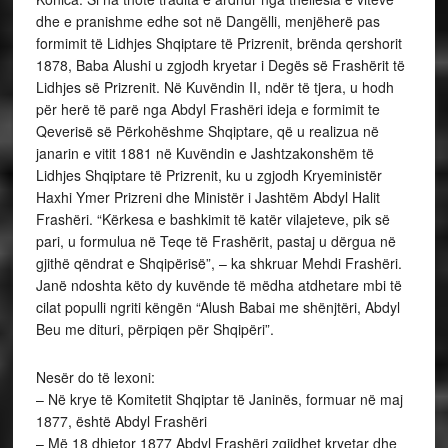
dhe e pranishme edhe sot në Dangëlli, menjëherë pas
formimit të Lidhjes Shqiptare të Prizrenit, brënda qershorit
1878, Baba Alushi u zgjodh kryetar i Degës së Frashërit të
Lidhjes së Prizrenit. Në Kuvëndin II, ndër të tjera, u hodh
për herë të parë nga Abdyl Frashëri ideja e formimit te
Qeverisë së Përkohëshme Shqiptare, që u realizua në
janarin e vitit 1881 në Kuvëndin e Jashtzakonshëm të
Lidhjes Shqiptare të Prizrenit, ku u zgjodh Kryeministër
Haxhi Ymer Prizreni dhe Ministër i Jashtëm Abdyl Halit
Frashëri. “Kërkesa e bashkimit të katër vilajeteve, pik së
pari, u formulua në Teqe të Frashërit, pastaj u dërgua në
gjithë qëndrat e Shqipërisë”, – ka shkruar Mehdi Frashëri.
Janë ndoshta këto dy kuvënde të mëdha atdhetare mbi të
cilat populli ngriti këngën “Alush Babai me shënjtëri, Abdyl
Beu me dituri, përpiqen për Shqipëri”.
Nesër do të lexoni:
– Në krye të Komitetit Shqiptar të Janinës, formuar në maj
1877, është Abdyl Frashëri
– Më 18 dhjetor 1877 Abdyl Frashëri zgjidhet kryetar dhe