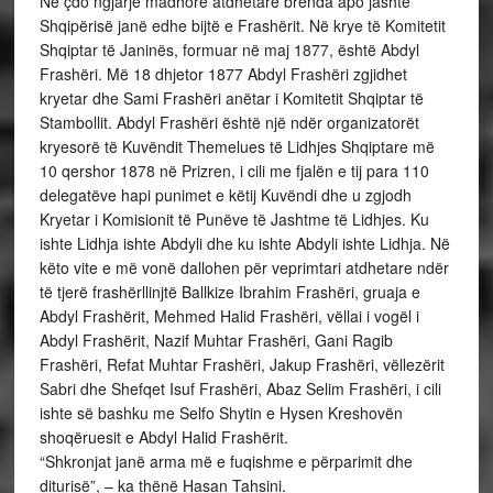
Në çdo ngjarje madhore atdhetare brënda apo jashtë
Shqipërisë janë edhe bijtë e Frashërit. Në krye të Komitetit
Shqiptar të Janinës, formuar në maj 1877, është Abdyl
Frashëri. Më 18 dhjetor 1877 Abdyl Frashëri zgjidhet
kryetar dhe Sami Frashëri anëtar i Komitetit Shqiptar të
Stambollit. Abdyl Frashëri është një ndër organizatorët
kryesorë të Kuvëndit Themelues të Lidhjes Shqiptare më
10 qershor 1878 në Prizren, i cili me fjalën e tij para 110
delegatëve hapi punimet e këtij Kuvëndi dhe u zgjodh
Kryetar i Komisionit të Punëve të Jashtme të Lidhjes. Ku
ishte Lidhja ishte Abdyli dhe ku ishte Abdyli ishte Lidhja. Në
këto vite e më vonë dallohen për veprimtari atdhetare ndër
të tjerë frashërllinjtë Ballkize Ibrahim Frashëri, gruaja e
Abdyl Frashërit, Mehmed Halid Frashëri, vëllai i vogël i
Abdyl Frashërit, Nazif Muhtar Frashëri, Gani Ragib
Frashëri, Refat Muhtar Frashëri, Jakup Frashëri, vëllezërit
Sabri dhe Shefqet Isuf Frashëri, Abaz Selim Frashëri, i cili
ishte së bashku me Selfo Shytin e Hysen Kreshovën
shoqëruesit e Abdyl Halid Frashërit.
“Shkronjat janë arma më e fuqishme e përparimit dhe
diturisë”, – ka thënë Hasan Tahsini.