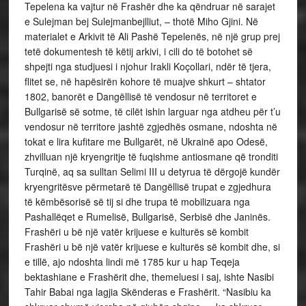
Tepelena ka vajtur në Frashër dhe ka qëndruar në sarajet
e Sulejman bej Sulejmanbejlliut, – thotë Miho Gjini. Në
materialet e Arkivit të Ali Pashë Tepelenës, në një grup prej
tetë dokumentesh të këtij arkivi, i cili do të botohet së
shpejti nga studjuesi i njohur Irakli Koçollari, ndër të tjera,
flitet se, në hapësirën kohore të muajve shkurt – shtator
1802, banorët e Dangëllisë të vendosur në territoret e
Bullgarisë së sotme, të cilët ishin larguar nga atdheu për t’u
vendosur në territore jashtë zgjedhës osmane, ndoshta në
tokat e lira kufitare me Bullgarët, në Ukrainë apo Odesë,
zhvilluan një kryengritje të fuqishme antiosmane që tronditi
Turqinë, aq sa sulltan Selimi III u detyrua të dërgojë kundër
kryengritësve përmetarë të Dangëllisë trupat e zgjedhura
të këmbësorisë së tij si dhe trupa të mobilizuara nga
Pashallëqet e Rumelisë, Bullgarisë, Serbisë dhe Janinës.
Frashëri u bë një vatër krijuese e kulturës së kombit
Frashëri u bë një vatër krijuese e kulturës së kombit dhe, si
e tillë, ajo ndoshta lindi më 1785 kur u hap Teqeja
bektashiane e Frashërit dhe, themeluesi i saj, ishte Nasibi
Tahir Babai nga lagjia Skënderas e Frashërit. “Nasibiu ka