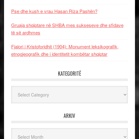
Pse dhe kush e vrau Hasan Riza Pashën?
Gruaja shqiptare në SHBA mes sukseseve dhe sfidave
të së ardhmes
Fjalori i Kristoforidhit (1904): Monument leksikografik,
etnogjeografik dhe i identitetit kombëtar shqiptar
KATEGORITË
Kategoritë
ARKIV
Arkiv