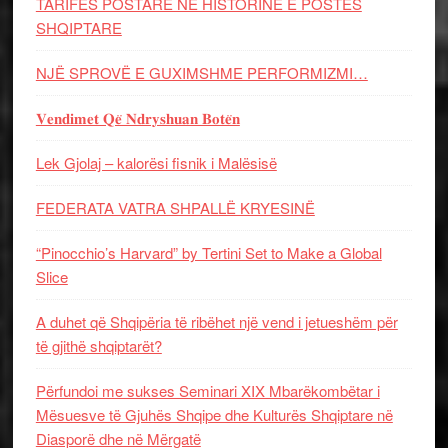
TARIFËS POSTARE NË HISTORINË E POSTËS
SHQIPTARE
NJË SPROVË E GUXIMSHME PERFORMIZMI…
𝐕𝐞𝐧𝐝𝐢𝐦𝐞𝐭 𝐐𝐞̈ 𝐍𝐝𝐫𝐲𝐬𝐡𝐮𝐚𝐧 𝐁𝐨𝐭𝐞̈𝐧
Lek Gjolaj – kalorësi fisnik i Malësisë
FEDERATA VATRA SHPALLË KRYESINË
“Pinocchio’s Harvard” by Tertini Set to Make a Global
Slice
A duhet që Shqipëria të ribëhet një vend i jetueshëm për
të gjithë shqiptarët?
Përfundoi me sukses Seminari XIX Mbarëkombëtar i
Mësuesve të Gjuhës Shqipe dhe Kulturës Shqiptare në
Diasporë dhe në Mërgatë