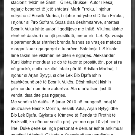
stacionit “Midi” në Saint – Gilles, Bruksel. Autor i kësaj
ngjarje besohet të jetë shtetasi Mark Frroku, i njohur
ndryshe si Besnik Morina, i njohur ndryshe si Dritan Frroku,
i njohur si Piro Sofrani. Sipas disa dëshmitarëve, shtetasi
Besnik Vuka ishte autori i goditjeve me thikë. Viktima kishte
rënë në dashuri me një prostitutë, me emrin L.S. Kjo vrasje
e paramenduar shtrihet brenda fushës së vrasjes mafioze
e organizuar nga qarqet e tutorëve. Shtetasja L.S kishte
lënë takim me viktimën në ditën e ngjarjes. Aleksandër
Kurti kishte menduar se do të takonte prostitutën, por ai ra
në grackë, e cila rezultoi fatale për të. Kristian Marinaj, i
njohur si Arjan Bytyçi, si dhe Lek Bib Djafa ishin
bashkëpunëtorë të Besnik Vukës. Dëshmitarët kishin
përmendur numrin e autorëve. Ata u arratisen jashtë
vendit, disa ditë pas ngjarjes.
Me vendim të datës 15 janar 2010 në mungesë, ndaj të
akuzuarve Besnik Morina, Besnik Vuka, Arjan Bytyçi dhe
Bib Lek Djafa, Gjykata e Krimeve të Renda të Rrethit të
Brukselit, ka dënuar secilin prej tyre me nga 10 vjet heqje
lirie. Duke qenë se, nga personat e dënuar është ankimuar
vendimi i dënimit, Gjykata e Kasacionit me vendimin e