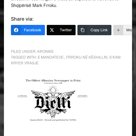
Shqipërisë Mark Frroku.
Share via:
Facebook
Twitter
Copy Link
More
FILED UNDER:
KRONIKE
TAGGED WITH:
E MANDATEVE:
,
FRROKU NË KËSHILLIN
,
S’KAM
KRYER VRASJE