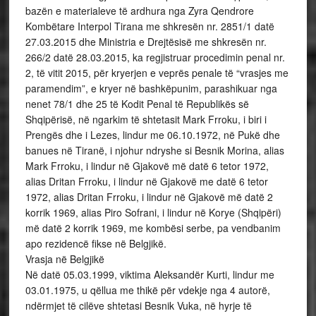
bazën e materialeve të ardhura nga Zyra Qendrore
Kombëtare Interpol Tirana me shkresën nr. 2851/1 datë
27.03.2015 dhe Ministria e Drejtësisë me shkresën nr.
266/2 datë 28.03.2015, ka regjistruar procedimin penal nr.
2, të vitit 2015, për kryerjen e veprës penale të “vrasjes me
paramendim”, e kryer në bashkëpunim, parashikuar nga
nenet 78/1 dhe 25 të Kodit Penal të Republikës së
Shqipërisë, në ngarkim të shtetasit Mark Frroku, i biri i
Prengës dhe i Lezes, lindur me 06.10.1972, në Pukë dhe
banues në Tiranë, i njohur ndryshe si Besnik Morina, alias
Mark Frroku, i lindur në Gjakovë më datë 6 tetor 1972,
alias Dritan Frroku, i lindur në Gjakovë me datë 6 tetor
1972, alias Dritan Frroku, i lindur në Gjakovë më datë 2
korrik 1969, alias Piro Sofrani, i lindur në Korye (Shqipëri)
më datë 2 korrik 1969, me kombësi serbe, pa vendbanim
apo rezidencë fikse në Belgjikë.
Vrasja në Belgjikë
Në datë 05.03.1999, viktima Aleksandër Kurti, lindur me
03.01.1975, u qëllua me thikë për vdekje nga 4 autorë,
ndërmjet të cilëve shtetasi Besnik Vuka, në hyrje të