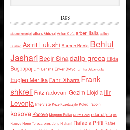
TAGS
arben llalla
alfons Grishaj
Anton Cefa
asllan
albano kolonjari
Behlul
Astrit Lulushi
Aurenc Bebja
Bushati
Jashari
dalip greca
Beqir Sina
Elida
Buçpapaj
Enver Bytyci
Elmi Berisha
Ermira Babamusta
Frank
Eugjen Merlika
Fahri Xharra
shkreli
Ilir
Gezim Llojdia
Fritz radovani
Levonja
Interviste
Kolec Traboini
Keze Kozeta Zylo
kosova
Kosove
nderroi jete
Marjana Bulku
ne
Murat Gecaj
Rafaela Prifti
Rafael
Nene Tereza
Kosove
presidenti Nishani