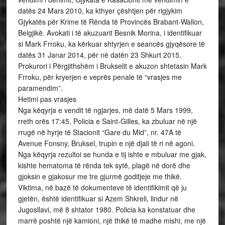
datës 24 Mars 2010, ka kthyer çështjen për rigjykim
Gjykatës për Krime të Rënda të Provincës Brabant-Wallon,
Belgjikë. Avokati i të akuzuarit Besnik Morina, i identifikuar
si Mark Frroku, ka kërkuar shtyrjen e seancës gjyqësore të
datës 31 Janar 2014, për në datën 23 Shkurt 2015.
Prokurori i Përgjithshëm i Brukselit e akuzon shtetasin Mark
Frroku, për kryerjen e veprës penale të “vrasjes me
paramendim”.
Hetimi pas vrasjes
Nga këqyrja e vendit të ngjarjes, më datë 5 Mars 1999,
rreth orës 17:45, Policia e Saint-Gilles, ka zbuluar në një
rrugë në hyrje të Stacionit “Gare du Mid”, nr. 47A të
Avenue Fonsny, Bruksel, trupin e një djali të ri në agoni.
Nga këqyrja rezultoi se hunda e tij ishte e mbuluar me gjak,
kishte hematoma të rënda tek sytë, plagë në dorë dhe
gjoksin e gjakosur me tre gjurmë goditjeje me thikë.
Viktima, në bazë të dokumenteve të identifikimit që ju
gjetën, është identifikuar si Azem Shkreli, lindur në
Jugosllavi, më 8 shtator 1980. Policia ka konstatuar dhe
marrë poshtë një kamioni, një thikë të madhe mishi, me një