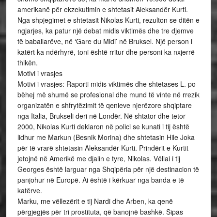
amerikanë për ekzekutimin e shtetasit Aleksandër Kurti.
Nga shpjegimet e shtetasit Nikolas Kurti, rezulton se ditën e
ngjarjes, ka patur një debat midis viktimës dhe tre djemve
të baballarëve, në ‘Gare du Midi’ në Bruksel. Një person i
katërt ka ndërhyrë, toni është rritur dhe personi ka nxjerrë
thikën.
Motivi i vrasjes
Motivi i vrasjes: Raporti midis viktimës dhe shtetases L. po
bëhej më shumë se profesional dhe mund të vinte në rrezik
organizatën e shfrytëzimit të qenieve njerëzore shqiptare
nga Italia, Brukseli deri në Londër. Në shtator dhe tetor
2000, Nikolas Kurti deklaron në polici se kunati i tij është
lidhur me Markun (Besnik Morina) dhe shtetasin Hile Joka
për të vrarë shtetasin Aleksandër Kurti. Prindërit e Kurtit
jetojnë në Amerikë me djalin e tyre, Nikolas. Vëllai i tij
Georges është larguar nga Shqipëria për një destinacion të
panjohur në Europë. Ai është i kërkuar nga banda e të
katërve.
Marku, me vëllezërit e tij Nardi dhe Arben, ka qenë
përgjegjës për tri prostituta, që banojnë bashkë. Sipas