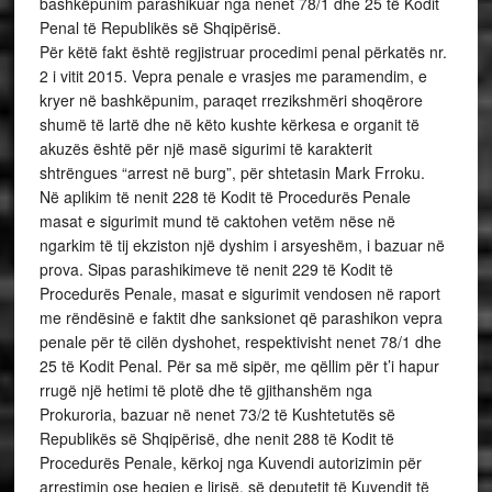
bashkëpunim parashikuar nga nenet 78/1 dhe 25 të Kodit
Penal të Republikës së Shqipërisë.
Për këtë fakt është regjistruar procedimi penal përkatës nr.
2 i vitit 2015. Vepra penale e vrasjes me paramendim, e
kryer në bashkëpunim, paraqet rrezikshmëri shoqërore
shumë të lartë dhe në këto kushte kërkesa e organit të
akuzës është për një masë sigurimi të karakterit
shtrëngues “arrest në burg”, për shtetasin Mark Frroku.
Në aplikim të nenit 228 të Kodit të Procedurës Penale
masat e sigurimit mund të caktohen vetëm nëse në
ngarkim të tij ekziston një dyshim i arsyeshëm, i bazuar në
prova. Sipas parashikimeve të nenit 229 të Kodit të
Procedurës Penale, masat e sigurimit vendosen në raport
me rëndësinë e faktit dhe sanksionet që parashikon vepra
penale për të cilën dyshohet, respektivisht nenet 78/1 dhe
25 të Kodit Penal. Për sa më sipër, me qëllim për t’i hapur
rrugë një hetimi të plotë dhe të gjithanshëm nga
Prokuroria, bazuar në nenet 73/2 të Kushtetutës së
Republikës së Shqipërisë, dhe nenit 288 të Kodit të
Procedurës Penale, kërkoj nga Kuvendi autorizimin për
arrestimin ose heqjen e lirisë, së deputetit të Kuvendit të