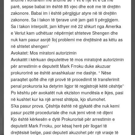
parë, sepse babai im është 85 vjec dhe ecë me të drejtën
zakonore. Babai im i është përgjigjur atyre në të drejtën
zakonore. Sa i takon të tjerave unë jam gati ti përgjigjem.
Sa i takon interpolit, jam kthyer më 22 shkurt nga Amerika
e Veriut kam udhëtuar nëpërmjet shteteve Shengen dhe
nuk kam pasur asnjë lloj problemi me drejtësinë as këtu as
në shtetet shengen”
Avokatet: Mos miratoni autorizimin
Avokatët i kërkuan deputetëve të mos miratojnë autorizimin
për arrestimin e deputetit Mark Frroku duke akuzuar
prokurorinë se është anashkaluar me dashje. “ Nëse
paraqitet qoftë dhe një provë të procedimit të transferimit
penal prokuroria ka detyrim ligjor të regjistrojë këtë cështje”
Po kështu për avokatët nuk ekziston mundësia e ikjes, pasi
në kushtet kur ka një arrest shtëpia, kjo sfumohet.
S’ka pasur prova. Çështja është në gjykatë dhe nuk kemi
pasur pozitë proceduriale dhe nuk jemi vënë në dijeni
Kjo është kërkesën e dytë Prokurorisë për arrestimin e
deputetit Mark Frroku, por kësaj herë për llogari të
drejtësisë belge, pasi deputeti akuzohet për një vrasje të