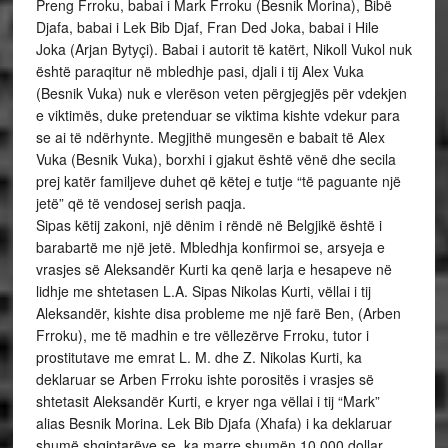
Preng Frroku, babai i Mark Frroku (Besnik Morina), Bibë
Djafa, babai i Lek Bib Djaf, Fran Ded Joka, babai i Hile
Joka (Arjan Bytyçi). Babai i autorit të katërt, Nikoll Vukol nuk
është paraqitur në mbledhje pasi, djali i tij Alex Vuka
(Besnik Vuka) nuk e vlerëson veten përgjegjës për vdekjen
e viktimës, duke pretenduar se viktima kishte vdekur para
se ai të ndërhynte. Megjithë mungesën e babait të Alex
Vuka (Besnik Vuka), borxhi i gjakut është vënë dhe secila
prej katër familjeve duhet që këtej e tutje “të paguante një
jetë” që të vendosej serish paqja.
Sipas këtij zakoni, një dënim i rëndë në Belgjikë është i
barabartë me një jetë. Mbledhja konfirmoi se, arsyeja e
vrasjes së Aleksandër Kurti ka qenë larja e hesapeve në
lidhje me shtetasen L.A. Sipas Nikolas Kurti, vëllai i tij
Aleksandër, kishte disa probleme me një farë Ben, (Arben
Frroku), me të madhin e tre vëllezërve Frroku, tutor i
prostitutave me emrat L. M. dhe Z. Nikolas Kurti, ka
deklaruar se Arben Frroku ishte porositës i vrasjes së
shtetasit Aleksandër Kurti, e kryer nga vëllai i tij “Mark”
alias Besnik Morina. Lek Bib Djafa (Xhafa) i ka deklaruar
shumë shqiptarëve se, ka marre shumën 10.000 dollar