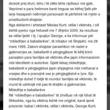
dorezë prej druri, tehu i të cilës ishte njollosur me gjak.
Veprimet e para hetimore kanë treguar se bëhej fjalë për
larje hesapesh ndërmjet personash të përfshirë në rrjetin e
prostitucionit shqiptar.
Nga deklarimi i shtetasit Nikolas Kurti, vëllai i viktimës, i cili
është pyetur nga hetuesit me 7 dhjetor 2000, ka rezultuar
se vëllai tjetër i tij, i quajtur George, e ka informuar për
“mbledhjen e baballarëve”, të mbajtur në Shqipëri, me 28
mars 1999. Zakoni shqiptar parashikon në rastet e
gjakmarrjes se, baballarët e përgjegjësve të këtij krimi
paraqiten para familjes së viktimës dhe japin informacionin
mbi identitetin e autorëve. Gjatë kësaj mbledhjeje,
baballarët e përgjegjësve japin shpjegime mbi rrethanat e
vrasjes dhe e pranojnë ose jo përgjegjësinë e tyre. Kjo
mbledhje duhet t’i bëjë të mundur familjes së viktimës, të
mund të ushtrojë më pas të drejtën e gjakmarrjes.
Mbledhja e baballarëve
Në “mbledhjen e baballarëve” të zhvilluar në një fshat të
Shkodrës, nga ku viktima është me origjinë, kanë qenë
prezente: babai i viktimës, vëllai i viktimës, George Kurti,