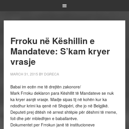
Frroku në Këshillin e
Mandateve: S’kam kryer
vrasje
MARCH 31, 2015
BY
DGRECA
Babai im ecën me të drejtën zakonore/
Mark Frroku deklaron para Këshillit të Mandateve se nuk
ka kryer asnjë vrasje. Madje sipas tij në kohën kur ka
ndodhur krimi ka qenë në Shqipëri, dhe jo në Belgjikë.
Deputeti prej ditësh në arrest shtëpie për dëshmi të rreme,
foli dhe për mbledhjen e baballarëve.
Dokumentet per Frrokun janë të institucioneve