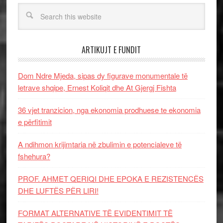
ARTIKUJT E FUNDIT
Dom Ndre Mjeda, sipas dy figurave monumentale të
letrave shqipe, Ernest Koliqit dhe At Gjergj Fishta
36 vjet tranzicion, nga ekonomia prodhuese te ekonomia
e përfitimit
A ndihmon krijimtaria në zbulimin e potencialeve të
fshehura?
PROF. AHMET QERIQI DHE EPOKA E REZISTENCЁS
DHE LUFTЁS PЁR LIRI!
FORMAT ALTERNATIVE TË EVIDENTIMIT TË