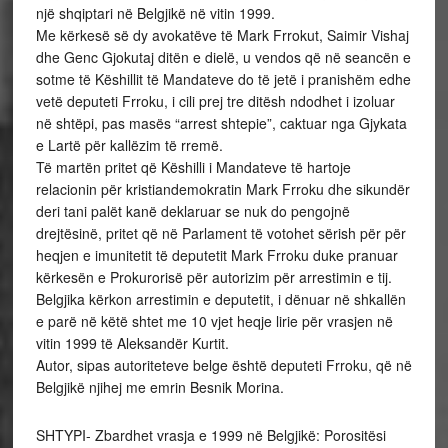
një shqiptari në Belgjikë në vitin 1999.
Me kërkesë së dy avokatëve të Mark Frrokut, Saimir Vishaj
dhe Genc Gjokutaj ditën e dielë, u vendos që në seancën e
sotme të Këshillit të Mandateve do të jetë i pranishëm edhe
vetë deputeti Frroku, i cili prej tre ditësh ndodhet i izoluar
në shtëpi, pas masës “arrest shtepie”, caktuar nga Gjykata
e Lartë për kallëzim të rremë.
Të martën pritet që Këshilli i Mandateve të hartoje
relacionin për kristiandemokratin Mark Frroku dhe sikundër
deri tani palët kanë deklaruar se nuk do pengojnë
drejtësinë, pritet që në Parlament të votohet sërish për për
heqjen e imunitetit të deputetit Mark Frroku duke pranuar
kërkesën e Prokurorisë për autorizim për arrestimin e tij.
Belgjika kërkon arrestimin e deputetit, i dënuar në shkallën
e parë në këtë shtet me 10 vjet heqje lirie për vrasjen në
vitin 1999 të Aleksandër Kurtit.
Autor, sipas autoriteteve belge është deputeti Frroku, që në
Belgjikë njihej me emrin Besnik Morina.
SHTYPI- Zbardhet vrasja e 1999 në Belgjikë: Porositësi