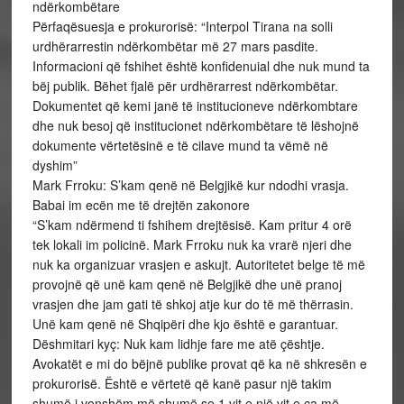
ndërkombëtare
Përfaqësuesja e prokurorisë: “Interpol Tirana na solli
urdhërarrestin ndërkombëtar më 27 mars pasdite.
Informacioni që fshihet është konfidenuial dhe nuk mund ta
bëj publik. Bëhet fjalë për urdhërarrest ndërkombëtar.
Dokumentet që kemi janë të institucioneve ndërkombtare
dhe nuk besoj që institucionet ndërkombëtare të lëshojnë
dokumente vërtetësinë e të cilave mund ta vëmë në
dyshim”
Mark Frroku: S’kam qenë në Belgjikë kur ndodhi vrasja.
Babai im ecën me të drejtën zakonore
“S’kam ndërmend ti fshihem drejtësisë. Kam pritur 4 orë
tek lokali im policinë. Mark Frroku nuk ka vrarë njeri dhe
nuk ka organizuar vrasjen e askujt. Autoritetet belge të më
provojnë që unë kam qenë në Belgjikë dhe unë pranoj
vrasjen dhe jam gati të shkoj atje kur do të më thërrasin.
Unë kam qenë në Shqipëri dhe kjo është e garantuar.
Dëshmitari kyç: Nuk kam lidhje fare me atë çështje.
Avokatët e mi do bëjnë publike provat që ka në shkresën e
prokurorisë. Është e vërtetë që kanë pasur një takim
shumë i vonshëm më shumë se 1 vit e një vit e ca më