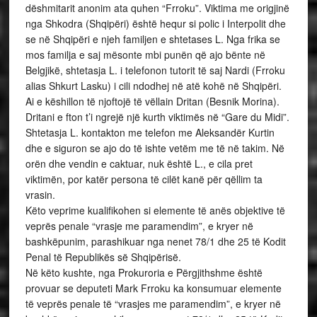
dëshmitarit anonim ata quhen “Frroku”. Viktima me origjinë
nga Shkodra (Shqipëri) është hequr si polic i Interpolit dhe
se në Shqipëri e njeh familjen e shtetases L. Nga frika se
mos familja e saj mësonte mbi punën që ajo bënte në
Belgjikë, shtetasja L. i telefonon tutorit të saj Nardi (Frroku
alias Shkurt Lasku) i cili ndodhej në atë kohë në Shqipëri.
Ai e këshillon të njoftojë të vëllain Dritan (Besnik Morina).
Dritani e fton t’i ngrejë një kurth viktimës në “Gare du Midi”.
Shtetasja L. kontakton me telefon me Aleksandër Kurtin
dhe e siguron se ajo do të ishte vetëm me të në takim. Në
orën dhe vendin e caktuar, nuk është L., e cila pret
viktimën, por katër persona të cilët kanë për qëllim ta
vrasin.
Këto veprime kualifikohen si elemente të anës objektive të
veprës penale “vrasje me paramendim”, e kryer në
bashkëpunim, parashikuar nga nenet 78/1 dhe 25 të Kodit
Penal të Republikës së Shqipërisë.
Në këto kushte, nga Prokuroria e Përgjithshme është
provuar se deputeti Mark Frroku ka konsumuar elemente
të veprës penale të “vrasjes me paramendim”, e kryer në