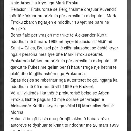
ishte Arbeni, u krye nga Mark Frroku
Relacioni i Prokurorisë së Përgjithshme drejtuar Kuvendit
për të kërkuar autorizimin për arrestimin e deputetit Mark
Frroku zbardh ngjarjen e ndodhur 16 vjet më parë në
Belgjikë.
Bëhet fjalë për vrasjen me thikë të Aleksandër Kurtit
ndodhur më 5 mars 1999 në hyrje të stacionit “Midi” në
Saint – Gilles, Bruksel për të cilën akuzohet se është kryer
nga 4 persona mes tyre dhe Mark Frroku deputet.
Prokuroria kërkon autorizimin për arrestimin e deputetit të
qarkut të Pukës me qëllim për t’i hapur rrugë një hetimi të
plotë dhe të gjithanshëm nga Prokuroria.
Sipas dosjes së mbërritur nga autoritetet belge, ngjarja ka
ndodhur më 05 mars të vitit 1999 në Bruksel.
Vëllai i viktimës i ka thënë prokurorisë belge se Arben
Frroku, kishte paguar 10 mijë dollarë për vrasjen e
Aleksandër Kurtit e kryer nga vëllai i tij Mark alias Besnik
Morina.
Hetuesit belgë flasin dhe për një takim të baballarëve
autorëve të dyshuar të krimit të ndodhur më 28 mars 1999