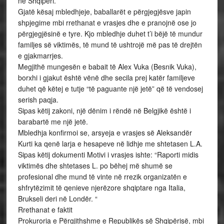
në Shqipëri.
Gjatë kësaj mbledhjeje, baballarët e përgjegjësve japin
shpjegime mbi rrethanat e vrasjes dhe e pranojnë ose jo
përgjegjësinë e tyre. Kjo mbledhje duhet t’i bëjë të mundur
familjes së viktimës, të mund të ushtrojë më pas të drejtën
e gjakmarrjes.
Megjithë mungesën e babait të Alex Vuka (Besnik Vuka),
borxhi i gjakut është vënë dhe secila prej katër familjeve
duhet që këtej e tutje “të paguante një jetë” që të vendosej
serish paqja.
Sipas këtij zakoni, një dënim i rëndë në Belgjikë është i
barabartë me një jetë.
Mbledhja konfirmoi se, arsyeja e vrasjes së Aleksandër
Kurti ka qenë larja e hesapeve në lidhje me shtetasen L.A.
Sipas këtij dokumenti Motivi i vrasjes ishte: “Raporti midis
viktimës dhe shtetases L. po bëhej më shumë se
profesional dhe mund të vinte në rrezik organizatën e
shfrytëzimit të qenieve njerëzore shqiptare nga Italia,
Brukseli deri në Londër. “
Rrethanat e faktit
Prokuroria e Përgjithshme e Republikës së Shqipërisë, mbi