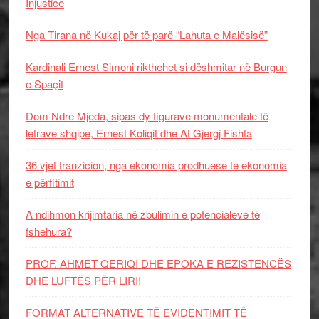
Injustice
Nga Tirana në Kukaj për të parë “Lahuta e Malësisë”
Kardinali Ernest Simoni rikthehet si dëshmitar në Burgun
e Spaçit
Dom Ndre Mjeda, sipas dy figurave monumentale të
letrave shqipe, Ernest Koliqit dhe At Gjergj Fishta
36 vjet tranzicion, nga ekonomia prodhuese te ekonomia
e përfitimit
A ndihmon krijimtaria në zbulimin e potencialeve të
fshehura?
PROF. AHMET QERIQI DHE EPOKA E REZISTENCЁS
DHE LUFTЁS PЁR LIRI!
FORMAT ALTERNATIVE TË EVIDENTIMIT TË