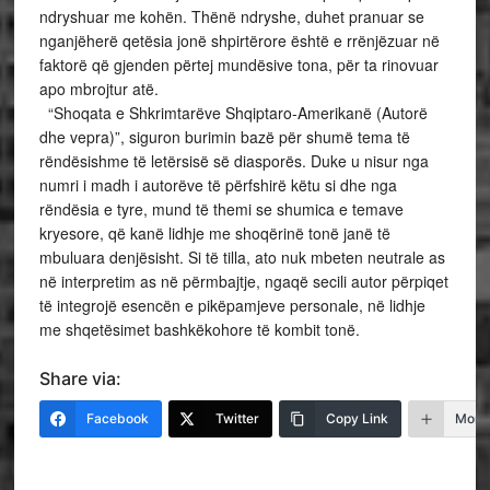
ndryshuar me kohën. Thënë ndryshe, duhet pranuar se
nganjëherë qetësia jonë shpirtërore është e rrënjëzuar në
faktorë që gjenden përtej mundësive tona, për ta rinovuar
apo mbrojtur atë.
“Shoqata e Shkrimtarëve Shqiptaro-Amerikanë (Autorë
dhe vepra)”, siguron burimin bazë për shumë tema të
rëndësishme të letërsisë së diasporës. Duke u nisur nga
numri i madh i autorëve të përfshirë këtu si dhe nga
rëndësia e tyre, mund të themi se shumica e temave
kryesore, që kanë lidhje me shoqërinë tonë janë të
mbuluara denjësisht. Si të tilla, ato nuk mbeten neutrale as
në interpretim as në përmbajtje, ngaqë secili autor përpiqet
të integrojë esencën e pikëpamjeve personale, në lidhje
me shqetësimet bashkëkohore të kombit tonë.
Share via:
Facebook
Twitter
Copy Link
More