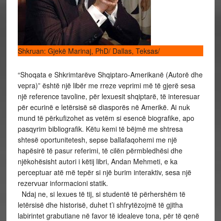
Shkruan: Gjekë Marinaj, PhD/ Dallas, Teksas/
“Shoqata e Shkrimtarëve Shqiptaro-Amerikanë (Autorë dhe
vepra)” është një libër me rreze veprimi më të gjerë sesa
një reference tavoline, për lexuesit shqiptarë, të interesuar
për ecurinë e letërsisë së diasporës në Amerikë. Ai nuk
mund të përkufizohet as vetëm si esencë biografike, apo
pasqyrim bibliografik. Këtu kemi të bëjmë me shtresa
shtesë oportunitetesh, sepse ballafaqohemi me një
hapësirë të pasur referimi, të cilën përmbledhësi dhe
njëkohësisht autori i këtij libri, Andan Mehmeti, e ka
perceptuar atë më tepër si një burim interaktiv, sesa një
rezervuar informacioni statik.
Ndaj ne, si lexues të tij, si studentë të përhershëm të
letërsisë dhe historisë, duhet t’i shfrytëzojmë të gjitha
labirintet grabutiane në favor të idealeve tona, për të qenë