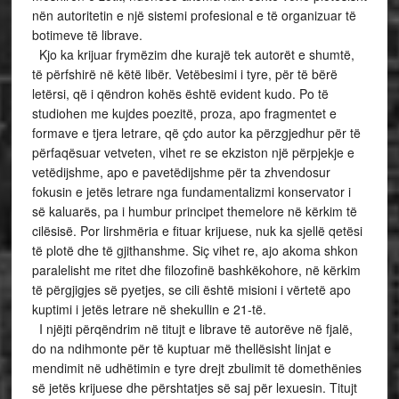
nën autoritetin e një sistemi profesional e të organizuar të
botimeve të librave.
Kjo ka krijuar frymëzim dhe kurajë tek autorët e shumtë,
të përfshirë në këtë libër. Vetëbesimi i tyre, për të bërë
letërsi, që i qëndron kohës është evident kudo. Po të
studiohen me kujdes poezitë, proza, apo fragmentet e
formave e tjera letrare, që çdo autor ka përzgjedhur për të
përfaqësuar vetveten, vihet re se ekziston një përpjekje e
vetëdijshme, apo e pavetëdijshme për ta zhvendosur
fokusin e jetës letrare nga fundamentalizmi konservator i
së kaluarës, pa i humbur principet themelore në kërkim të
cilësisë. Por lirshmëria e fituar krijuese, nuk ka sjellë qetësi
të plotë dhe të gjithanshme. Siç vihet re, ajo akoma shkon
paralelisht me ritet dhe filozofinë bashkëkohore, në kërkim
të përgjigjes së pyetjes, se cili është misioni i vërtetë apo
kuptimi i jetës letrare në shekullin e 21-të.
I njëjti përqëndrim në titujt e librave të autorëve në fjalë,
do na ndihmonte për të kuptuar më thellësisht linjat e
mendimit në udhëtimin e tyre drejt zbulimit të domethënies
së jetës krijuese dhe përshtatjes së saj për lexuesin. Titujt