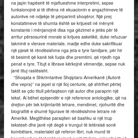
na japin hapësirë të mjaftueshme interpretimi, sepse
funksionojnë si të dhëna në ekuacionin e angazhimeve të
autorëve në ndjekje të përparimit shoqëror. Një prej
konstatimeve të shumta është se krijuesit në mënyrë
konstante i mënjanojnë disa nga gëzimet e jetës për të
arritur përsosurinë morale si krijues asketikë, duke refuzuar
lakminë e vlerave materiale, madje edhe duke sakrifikuar
një pjesë të rëndësishme nga jeta e tyre familjare, për hir
të besimit që kanë tek fuqia dhe premtimi, që rrjedh nga
penat e tyre. Titujt e librave kërkojnë vëmendje, sepse nuk
janë tituj rastësisht.
“Shoqata e Shkrimtarëve Shqiptaro-Amerikanë (Autorë
dhe vepra)” na jepet si një lloj centurie, që shtrihet përtej
faktit se çdo titull përfaqëson një autor dhe paraprin një
tekst. Ai bëhet epiqendër e një reference antologjike, që na
drejton për tek krijimtaritë letrare, mendimet, njohuritë dhe
biografitë e shumë figurave të rëndësishme letrare në
Amerikë. Megjithëse paraqiten së bashku si një trup
tekstesh dhe janë një degë e trungut të letërsisë sonë
kombëtare, materialet që referon libri, nuk mund të