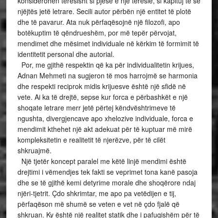
konsiderohen tërësisht si pjesë e një tërësie, si kapituj të së
njëjtës jetë letrare. Secili autor përbën një entitet të plotë
dhe të pavarur. Ata nuk përfaqësojnë një filozofi, apo
botëkuptim të qëndrueshëm, por më tepër përvojat,
mendimet dhe mësimet individuale në kërkim të formimit të
identitetit personal dhe autorial.
Por, me gjithë respektin që ka për individualitetin krijues,
Adnan Mehmeti na sugjeron të mos harrojmë se harmonia
dhe respekti reciprok midis krijuesve është një sfidë në
vete. Ai ka të drejtë, sepse kur forca e përbashkët e një
shoqate letrare merr jetë përtej këndvështrimeve të
ngushta, divergjencave apo xhelozive individuale, forca e
mendimit kthehet një akt adekuat për të kuptuar më mirë
kompleksitetin e realitetit të njerëzve, për të cilët
shkruajmë.
Një tjetër koncept paralel me këtë linjë mendimi është
drejtimi i vëmendjes tek fakti se veprimet tona kanë pasoja
dhe se të gjithë kemi detyrime morale dhe shoqërore ndaj
njëri-tjetrit. Çdo shkrimtar, me apo pa vetëdijen e tij,
përfaqëson më shumë se veten e vet në çdo fjalë që
shkruan. Ky është një realitet statik dhe i pafuqishëm për të