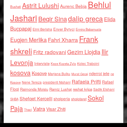
Behlul
Astrit Lulushi
Aurenc Bebja
Bushati
Jashari
dalip greca
Beqir Sina
Elida
Buçpapaj
Enver Bytyci
Elmi Berisha
Ermira Babamusta
Frank
Eugjen Merlika
Fahri Xharra
shkreli
Ilir
Gezim Llojdia
Fritz radovani
Levonja
Interviste
Kolec Traboini
Keze Kozeta Zylo
kosova
Kosove
nderroi jete
Marjana Bulku
ne
Murat Gecaj
Rafaela Prifti
Rafael
Nene Tereza
Kosove
presidenti Nishani
Floqi
Raimonda Moisiu
Ramiz Lushaj
reshat kripa
Sadik Elshani
Sokol
Shefqet Kercelli
shqiperia
shqiptaret
SHBA
Paja
Vatra
Visar Zhiti
Thaci