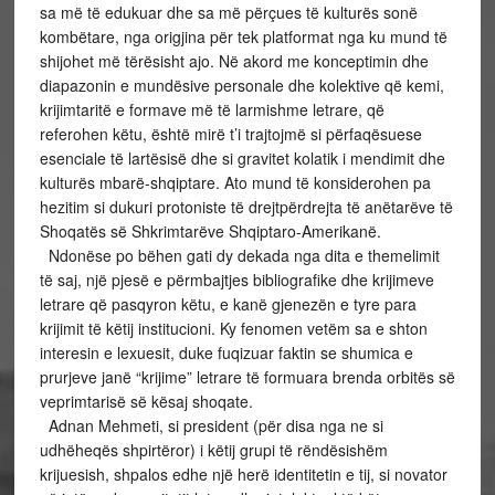
sa më të edukuar dhe sa më përçues të kulturës sonë
kombëtare, nga origjina për tek platformat nga ku mund të
shijohet më tërësisht ajo. Në akord me konceptimin dhe
diapazonin e mundësive personale dhe kolektive që kemi,
krijimtaritë e formave më të larmishme letrare, që
referohen këtu, është mirë t’i trajtojmë si përfaqësuese
esenciale të lartësisë dhe si gravitet kolatik i mendimit dhe
kulturës mbarë-shqiptare. Ato mund të konsiderohen pa
hezitim si dukuri protoniste të drejtpërdrejta të anëtarëve të
Shoqatës së Shkrimtarëve Shqiptaro-Amerikanë.
Ndonëse po bëhen gati dy dekada nga dita e themelimit
të saj, një pjesë e përmbajtjes bibliografike dhe krijimeve
letrare që pasqyron këtu, e kanë gjenezën e tyre para
krijimit të këtij institucioni. Ky fenomen vetëm sa e shton
interesin e lexuesit, duke fuqizuar faktin se shumica e
prurjeve janë “krijime” letrare të formuara brenda orbitës së
veprimtarisë së kësaj shoqate.
Adnan Mehmeti, si president (për disa nga ne si
udhëheqës shpirtëror) i këtij grupi të rëndësishëm
krijuesish, shpalos edhe një herë identitetin e tij, si novator