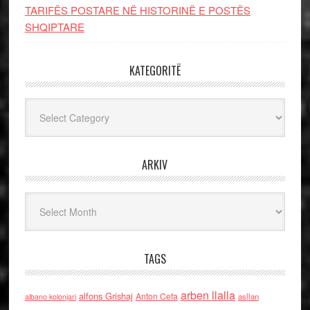
TARIFËS POSTARE NË HISTORINË E POSTËS
SHQIPTARE
KATEGORITË
Kategoritë
ARKIV
Arkiv
TAGS
arben llalla
alfons Grishaj
Anton Cefa
asllan
albano kolonjari