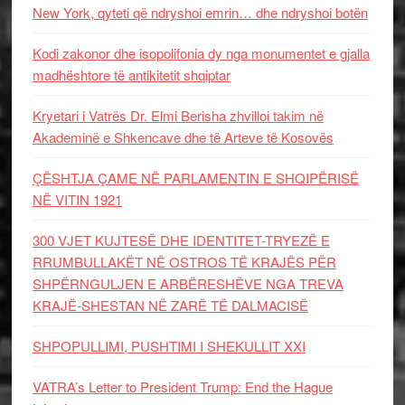
New York, qyteti që ndryshoi emrin… dhe ndryshoi botën
Kodi zakonor dhe isopolifonia dy nga monumentet e gjalla
madhështore të antikitetit shqiptar
Kryetari i Vatrës Dr. Elmi Berisha zhvilloi takim në
Akademinë e Shkencave dhe të Arteve të Kosovës
ÇËSHTJA ÇAME NË PARLAMENTIN E SHQIPËRISË
NË VITIN 1921
300 VJET KUJTESË DHE IDENTITET-TRYEZË E
RRUMBULLAKËT NË OSTROS TË KRAJËS PËR
SHPËRNGULJEN E ARBËRESHËVE NGA TREVA
KRAJË-SHESTAN NË ZARË TË DALMACISË
SHPOPULLIMI, PUSHTIMI I SHEKULLIT XXI
VATRA’s Letter to President Trump: End the Hague