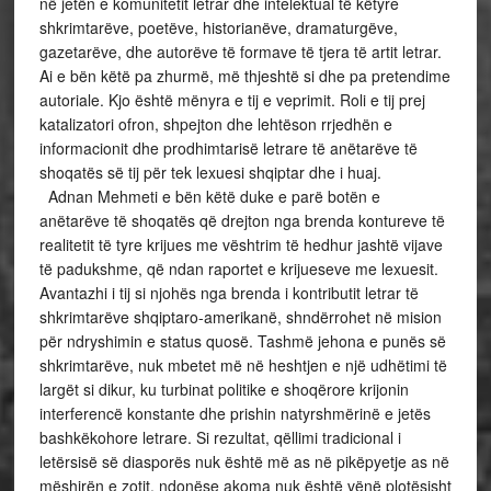
në jetën e komunitetit letrar dhe intelektual të këtyre
shkrimtarëve, poetëve, historianëve, dramaturgëve,
gazetarëve, dhe autorëve të formave të tjera të artit letrar.
Ai e bën këtë pa zhurmë, më thjeshtë si dhe pa pretendime
autoriale. Kjo është mënyra e tij e veprimit. Roli e tij prej
katalizatori ofron, shpejton dhe lehtëson rrjedhën e
informacionit dhe prodhimtarisë letrare të anëtarëve të
shoqatës së tij për tek lexuesi shqiptar dhe i huaj.
Adnan Mehmeti e bën këtë duke e parë botën e
anëtarëve të shoqatës që drejton nga brenda kontureve të
realitetit të tyre krijues me vështrim të hedhur jashtë vijave
të padukshme, që ndan raportet e krijueseve me lexuesit.
Avantazhi i tij si njohës nga brenda i kontributit letrar të
shkrimtarëve shqiptaro-amerikanë, shndërrohet në mision
për ndryshimin e status quosë. Tashmë jehona e punës së
shkrimtarëve, nuk mbetet më në heshtjen e një udhëtimi të
largët si dikur, ku turbinat politike e shoqërore krijonin
interferencë konstante dhe prishin natyrshmërinë e jetës
bashkëkohore letrare. Si rezultat, qëllimi tradicional i
letërsisë së diasporës nuk është më as në pikëpyetje as në
mëshirën e zotit, ndonëse akoma nuk është vënë plotësisht