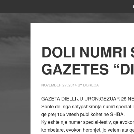
DOLI NUMRI 
GAZETES “DI
NOVEMBER 27, 2014
BY
DGRECA
GAZETA DIELLI JU URON:GEZUAR 28 NE
Sonte del nga shtypshkronja numri special i 
qe prej 105 vitesh publikohet ne SHBA.
Ky eshte nje numer special-festiv, qe evokon
kombetare, evokon heronjet, jo vetem ata qe