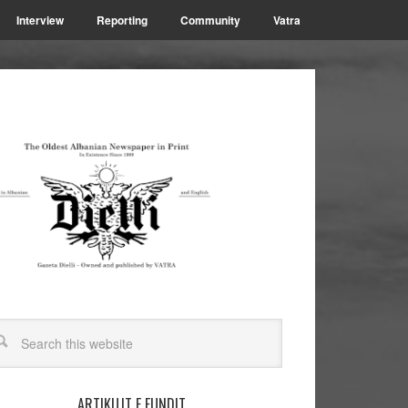
Interview
Reporting
Community
Vatra
ARTIKUJT E FUNDIT