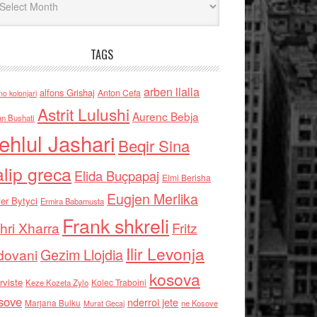
TAGS
arben llalla
alfons Grishaj
Anton Cefa
no kolonjari
Astrit Lulushi
Aurenc Bebja
an Bushati
ehlul Jashari
Beqir Sina
alip greca
Elida Buçpapaj
Elmi Berisha
Eugjen Merlika
er Bytyci
Ermira Babamusta
Frank shkreli
hri Xharra
Fritz
Ilir Levonja
Gezim Llojdia
dovani
kosova
rviste
Kolec Traboini
Keze Kozeta Zylo
sove
nderroi jete
Marjana Bulku
ne Kosove
Murat Gecaj