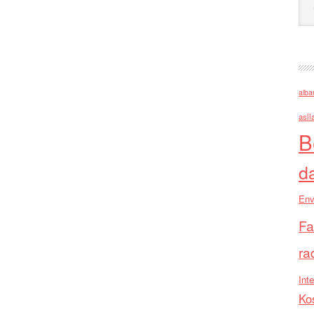
alba
asll
B
d
Env
Fa
ra
Inte
Ko