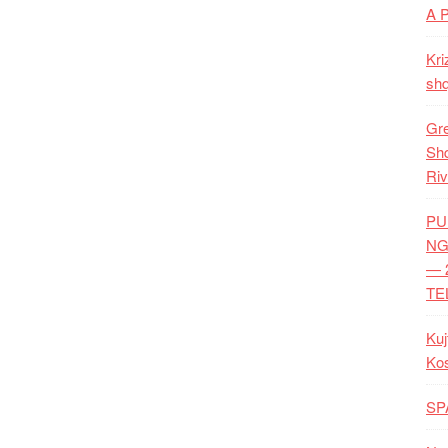
A 
Kri
shq
Gre
Shq
Riv
PU
NG
— 
TE
Kuj
Ko
SP