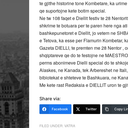
te gjithe historine tone Kombetare, ka urime 
qe suportojne kete botim special.
Ne tw 108 faqet e Diellit festiv te 28 Nentor
shkrime te botuara per te paren here nga ati
bashkepunetoret e Diellit, jo vetem ne SHB
e Tetova, ka esse per Flamurin Kombetar, ka 
Gazeta DIELLI, te premten me 28 Nentor , or
shqiptareve qe do te festojne ne MAESTRO
perms abonimeve Dielli special do te shkoje 
Alaskes, ne Kanada, tek Arbereshet ne Itali,
bibiotekat e shteteve te Bashkuara, ne Kanada
Me kete rast Redaksia e DIELLIT uron te 
Share via:
Facebook
Twitter
Copy Li
FILED UNDER:
VATRA