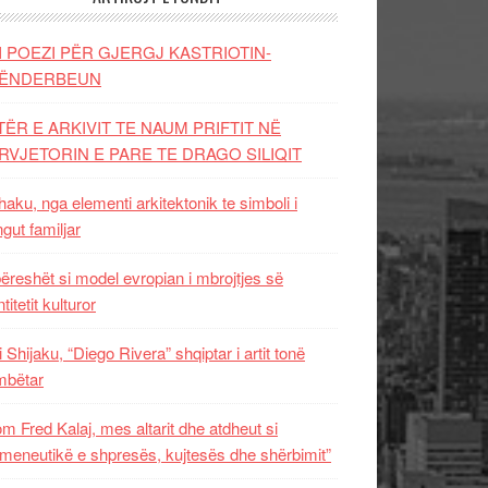
I POEZI PËR GJERGJ KASTRIOTIN-
ËNDERBEUN
TËR E ARKIVIT TE NAUM PRIFTIT NË
RVJETORIN E PARE TE DRAGO SILIQIT
aku, nga elementi arkitektonik te simboli i
ngut familjar
ëreshët si model evropian i mbrojtjes së
titetit kulturor
i Shijaku, “Diego Rivera” shqiptar i artit tonë
mbëtar
m Fred Kalaj, mes altarit dhe atdheut si
meneutikë e shpresës, kujtesës dhe shërbimit”