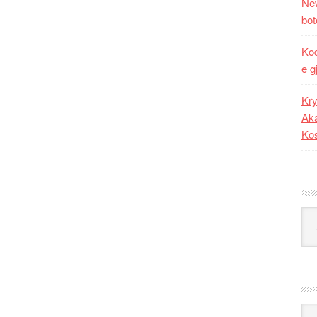
New
bot
Kod
e g
Kry
Aka
Ko
Kat
Ark