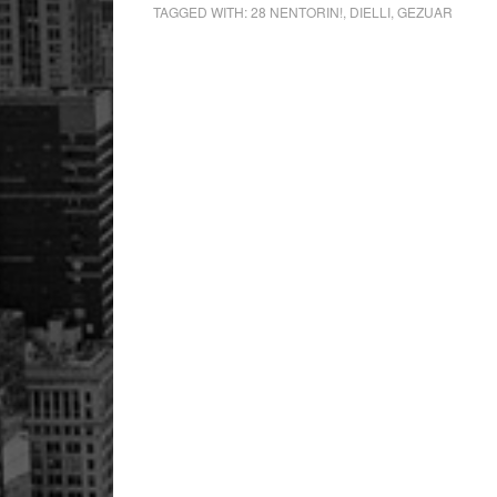
TAGGED WITH:
28 NENTORIN!
,
DIELLI
,
GEZUAR