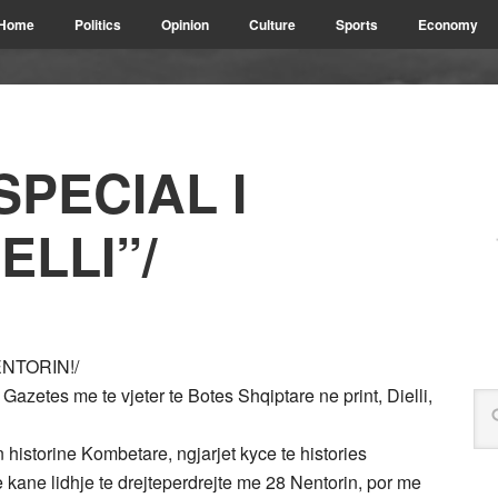
Home
Politics
Opinion
Culture
Sports
Economy
SPECIAL I
ELLI”/
NTORIN!/
Gazetes me te vjeter te Botes Shqiptare ne print, Dielli,
 historine Kombetare, ngjarjet kyce te histories
 kane lidhje te drejteperdrejte me 28 Nentorin, por me