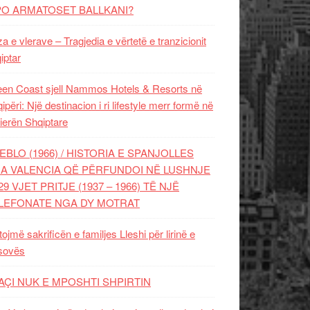
PO ARMATOSET BALLKANI?
za e vlerave – Tragjedia e vërtetë e tranzicionit
iptar
en Coast sjell Nammos Hotels & Resorts në
ipëri: Një destinacion i ri lifestyle merr formë në
ierën Shqiptare
EBLO (1966) / HISTORIA E SPANJOLLES
A VALENCIA QË PËRFUNDOI NË LUSHNJE
29 VJET PRITJE (1937 – 1966) TË NJË
LEFONATE NGA DY MOTRAT
tojmë sakrificën e familjes Lleshi për lirinë e
sovës
AÇI NUK E MPOSHTI SHPIRTIN