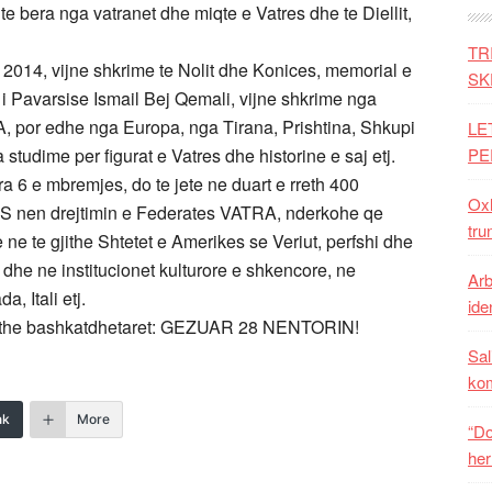
te bera nga vatranet dhe miqte e Vatres dhe te Diellit,
TR
it 2014, vijne shkrime te Nolit dhe Konices, memorial e
SK
 i Pavarsise Ismail Bej Qemali, vijne shkrime nga
A, por edhe nga Europa, nga Tirana, Prishtina, Shkupi
LE
studime per figurat e Vatres dhe historine e saj etj.
PE
a 6 e mbremjes, do te jete ne duart e rreth 400
Oxh
S nen drejtimin e Federates VATRA, nderkohe qe
tru
ne te gjithe Shtetet e Amerikes se Veriut, perfshi dhe
 dhe ne institucionet kulturore e shkencore, ne
Arb
, Itali etj.
iden
gjithe bashkatdhetaret: GEZUAR 28 NENTORIN!
Sal
ko
nk
More
“Do
her