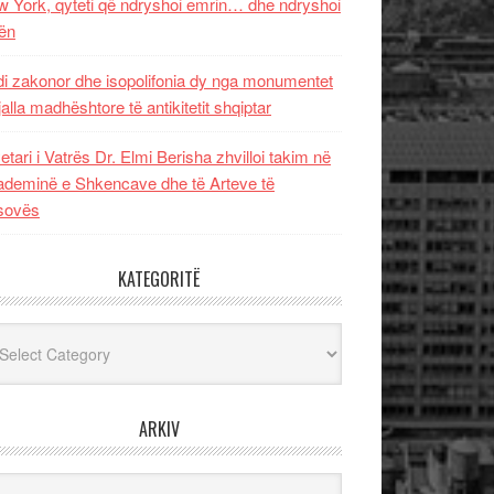
 York, qyteti që ndryshoi emrin… dhe ndryshoi
ën
i zakonor dhe isopolifonia dy nga monumentet
jalla madhështore të antikitetit shqiptar
etari i Vatrës Dr. Elmi Berisha zhvilloi takim në
deminë e Shkencave dhe të Arteve të
sovës
KATEGORITË
egoritë
ARKIV
iv