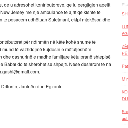
te, qe u adresohet kontributoreve, qe iu pergjigjen apelit
në New Jersey me një ambulancë të ajrit që kishte të
SH
an te posacem udhëtuan Sulejmani, ekipi mjekësor, dhe
LU
AG
kontributoret për ndihmën në këtë kohë shumë të
ZË
tani mund të vazhdojmë kujdesin e mëtutjeshëm
P
en dhe dashurinë e madhe familjare këtu pranë shtepisë
Babai do të shërohet së shpejti. Nëse dëshironi të na
Pat
.sh.gashi@gmail.com.
Mir
 Drilonin, Janinën dhe Egzonin
KO
DU
Sca
ush