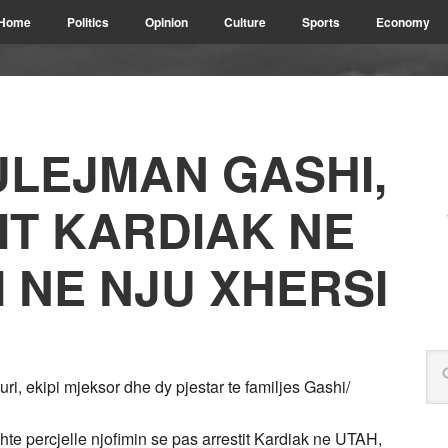
Home
Politics
Opinion
Culture
Sports
Economy
ULEJMAN GASHI,
IT KARDIAK NE
I NE NJU XHERSI
ri, ekipi mjeksor dhe dy pjestar te familjes Gashi/
te percjelle njofimin se pas arrestit Kardiak ne UTAH,