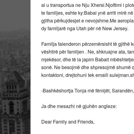
ai u transportua ne Nju Xhersi.Njoftimi i plo
te familjes, eshte ky:Babai ynë arriti mirë 
gjitha përkujdesjet e nevojshme.Me aeropl
dy familjarë nga Utah për në New Jersey.
Familja falenderon përzemërsisht të gjithë 
vështirë për familjen . Ne, shkruajne ata, 
mjekësor, dhe të ia japim Babait mbështetj
sonë. Ne besojmë dhe shpresojmë shumë që 
kontaktoni, drejtohuni tek emaili sulejman
-Bashkëshortja Tonja më fëmijët, Sarandën,
Ja dhe mesazhi në gjuhën angleze:
Dear Family and Friends,