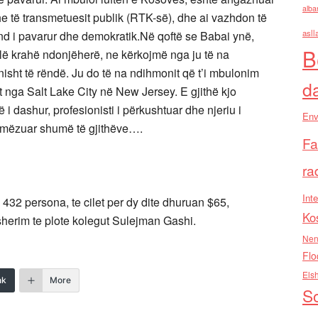
alba
dhe të transmetuesit publik (RTK-së), dhe ai vazhdon të
asll
end i pavarur dhe demokratik.Në qoftë se Babai ynë,
B
alë krahë ndonjëherë, ne kërkojmë nga ju të na
isht të rëndë. Ju do të na ndihmonit që t’i mbulonim
d
it nga Salt Lake City në New Jersey. E gjithë kjo
i dashur, profesionisti i përkushtuar dhe njeriu i
Env
ymëzuar shumë të gjithëve….
Fa
ra
Inte
 432 persona, te cilet per dy dite dhuruan $65,
Ko
sherim te plote kolegut Sulejman Gashi.
Nen
Flo
Els
nk
More
So