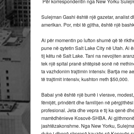
Për korrespondentin nga New Yorku Sulej
Sulejman Gashi është një gazetar, analist d
amerikan. Por, mbi të gjitha, është një bash
Ai për momentin po lufton shumë që të rikthe
pune në qytetin Salt Lake City në Utah. Ai 
tij këtu në Salt Lake. Tani na nevojiten ar
tek një spital pranë shtëpisë sonë në rrethi
ta vazhdonim trajtimin intensiv. Bartja me 
të trajtimit intensiv, kushton rreth $50,000.
Babai ynë është një burrë i vlerave, modest,
fëmijët, prindërit dhe familijen në përgjithës
profesional. Jeta dhe vepra e tij ka qenë dh
marrëdhënieve Kosovë-SHBA. Ai gjithmonë k
jashtëzakonshme. Nga New Yorku, Sulejmani
duke i dhenë shpresë kauzës së Kosovës së