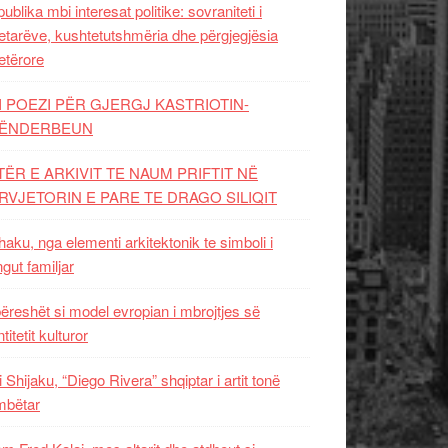
ublika mbi interesat politike: sovraniteti i
etarëve, kushtetutshmëria dhe përgjegjësia
etërore
I POEZI PËR GJERGJ KASTRIOTIN-
ËNDERBEUN
TËR E ARKIVIT TE NAUM PRIFTIT NË
RVJETORIN E PARE TE DRAGO SILIQIT
aku, nga elementi arkitektonik te simboli i
ngut familjar
ëreshët si model evropian i mbrojtjes së
titetit kulturor
i Shijaku, “Diego Rivera” shqiptar i artit tonë
mbëtar