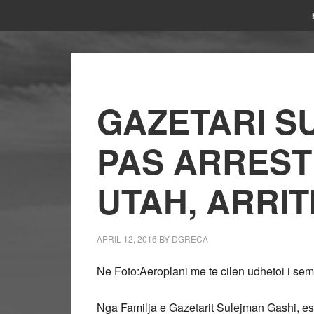
GAZETARI S
PAS ARREST
UTAH, ARRIT
APRIL 12, 2016
BY
DGRECA
Ne Foto:Aeroplani me te cilen udhetoi i semu
Nga Familja e Gazetarit Sulejman Gashi, esh