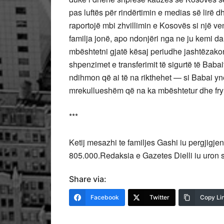
pas luftës për rindërtimin e medias së lirë 
raportojë mbi zhvillimin e Kosovës si një v
familja jonë, apo ndonjëri nga ne ju kemi d
mbështetni gjatë kësaj periudhe jashtëzakon
shpenzimet e transferimit të sigurtë të Baba
ndihmon që ai të na rikthehet — si Babai ynë 
mrekullueshëm që na ka mbështetur dhe fr
***
Ketij mesazhi te familjes Gashi iu pergjigjen
805.000.Redaksia e Gazetes Dielli iu uron 
Share via:
Facebook
Twitter
Copy Li