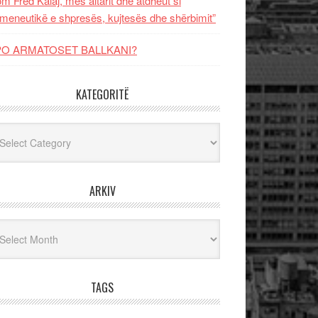
m Fred Kalaj, mes altarit dhe atdheut si
meneutikë e shpresës, kujtesës dhe shërbimit”
PO ARMATOSET BALLKANI?
KATEGORITË
egoritë
ARKIV
iv
TAGS