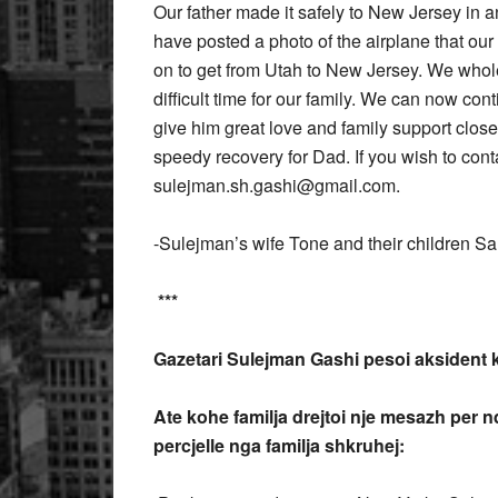
Our father made it safely to New Jersey in 
have posted a photo of the airplane that o
on to get from Utah to New Jersey. We wholeh
difficult time for our family. We can now co
give him great love and family support close
speedy recovery for Dad. If you wish to cont
sulejman.sh.gashi@gmail.com.
-Sulejman’s wife Tone and their children S
***
Gazetari Sulejman Gashi pesoi aksident ka
Ate kohe familja drejtoi nje mesazh per 
percjelle nga familja shkruhej: