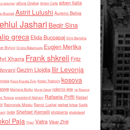
arben llalla
alfons Grishaj
Anton Cefa
no kolonjari
Astrit Lulushi
Aurenc Bebja
an Bushati
ehlul Jashari
Beqir Sina
alip greca
Elida Buçpapaj
Elmi Berisha
Eugjen Merlika
er Bytyci
Ermira Babamusta
Frank shkreli
hri Xharra
Fritz
Ilir Levonja
Gezim Llojdia
dovani
kosova
rviste
Kolec Traboini
Keze Kozeta Zylo
sove
nderroi jete
Marjana Bulku
ne Kosove
Murat Gecaj
Rafaela Prifti
Rafael
e Tereza
presidenti Nishani
qi
Raimonda Moisiu
Ramiz Lushaj
reshat kripa
Sadik
Shefqet Kercelli
shqiperia
hani
shqiptaret
SHBA
kol Paja
Vatra
Visar Zhiti
Thaci