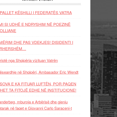
PALLET KËSHILLI I FEDERATËS VATRA
MI SI UDHË E NDRYSHIM NË POEZINË
OLLIANE
MËRIM DHE PAS VDEKJES! DISIDENTI I
ËRHERSHËM…
riotë nga Shqipëria vizituan Vatrën
ëseardhje në Shqipëri, Ambasador Eric Wendt
SOVA E KA FITUAR LUFTËN, POR PAQEN
HET TA FITOJË EDHE NË INSTITUCIONE!
nderbeg, mburoja e Arbërisë dhe gjeniu
tarak në faqet e Giovanni Carlo Saraceni-t