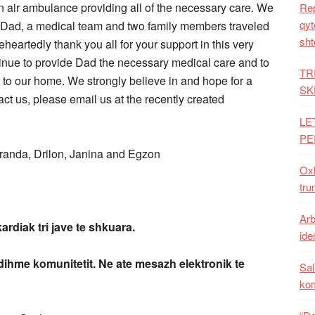
an air ambulance providing all of the necessary care. We
Rep
qyt
ur Dad, a medical team and two family members traveled
sht
eartedly thank you all for your support in this very
ntinue to provide Dad the necessary medical care and to
TR
 to our home. We strongly believe in and hope for a
SK
act us, please email us at the recently created
LE
PE
aranda, Drilon, Janina and Egzon
Oxh
tru
Arb
rdiak tri jave te shkuara.
iden
ndihme komunitetit.
Ne ate mesazh elektronik te
Sal
ko