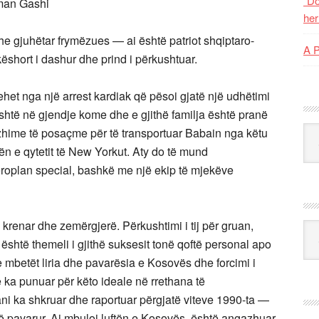
“Do
man Gashi
her
he gjuhëtar frymëzues — ai është patriot shqiptaro-
A 
këshort i dashur dhe prind i përkushtuar.
het nga një arrest kardiak që pësoi gjatë një udhëtimi
është në gjendje kome dhe e gjithë familja është pranë
Kat
anzhime të posaçme për të transportuar Babain nga këtu
nën e qytetit të New Yorkut. Aty do të mund
aeroplan special, bashkë me një ekip të mjekëve
 krenar dhe zemërgjerë. Përkushtimi i tij për gruan,
Ark
i është themeli i gjithë suksesit tonë qoftë personal apo
e mbetët liria dhe pavarësia e Kosovës dhe forcimi i
a punuar për këto ideale në rrethana të
 ka shkruar dhe raportuar përgjatë viteve 1990-ta —
 pavarur. Ai mbuloi luftën e Kosovës, është angazhuar