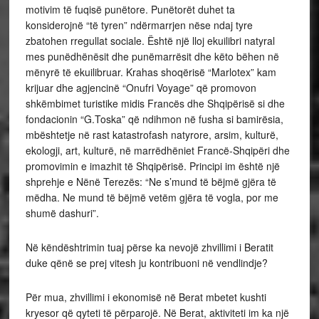
motivim të fuqisë punëtore. Punëtorët duhet ta
konsiderojnë “të tyren” ndërmarrjen nëse ndaj tyre
zbatohen rregullat sociale. Është një lloj ekuilibri natyral
mes punëdhënësit dhe punëmarrësit dhe këto bëhen në
mënyrë të ekuilibruar. Krahas shoqërisë “Marlotex” kam
krijuar dhe agjencinë “Onufri Voyage” që promovon
shkëmbimet turistike midis Francës dhe Shqipërisë si dhe
fondacionin “G.Toska” që ndihmon në fusha si bamirësia,
mbështetje në rast katastrofash natyrore, arsim, kulturë,
ekologji, art, kulturë, në marrëdhëniet Francë-Shqipëri dhe
promovimin e imazhit të Shqipërisë. Principi im është një
shprehje e Nënë Terezës: “Ne s’mund të bëjmë gjëra të
mëdha. Ne mund të bëjmë vetëm gjëra të vogla, por me
shumë dashuri”.
Në këndështrimin tuaj përse ka nevojë zhvillimi i Beratit
duke qënë se prej vitesh ju kontribuoni në vendlindje?
Për mua, zhvillimi i ekonomisë në Berat mbetet kushti
kryesor që qyteti të përparojë. Në Berat, aktiviteti im ka një