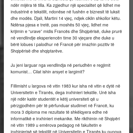
ndër mijëra të tilla. Ka zgjedhur një specialitet që lidhet me
industrinë e tekstilit, ndonëse në fushën e biznesit të luksit
dhe modës. Djali, Martini 14 vjeç, ndjek ciklin shkollor këtu.
Ndërsa pjesa e tretë, pas moshës 50 vjeç, lidhet me
krijimin e “urave” midis Francës dhe Shqipërisë, duke prurë
në vendlindje eksperiencën time 30 vjeçare dhe duke u
bërë lobues i palodhur në Francë për imazhin pozitiv të
Shqipërisë dhe shqiptarëve.
Ju jeni larguar nga vendlindja në periudhën e regjimit
komunist… Cilat ishin arsyet e largimit?
Fillimisht u largova në vitin 1983 kur isha në vitin e dytë në
Universitetin e Tiranës, dega inxhinieri tekstile. Unë isha
një ndër katër studentët e këtij universiteti që u
përzgjodhëm për të përfunduar studimet në Francë, ku
mora 3 diploma me rezultate të shkëlqyera edhe në
informatikë e inxhinieri mekanike. Me rikthimin në Shqipëri
në vitin 1989 u emërova pedagog në fakultetin e
inxhinierisë së tekstilit në Universitetin e Tiranës ku punova