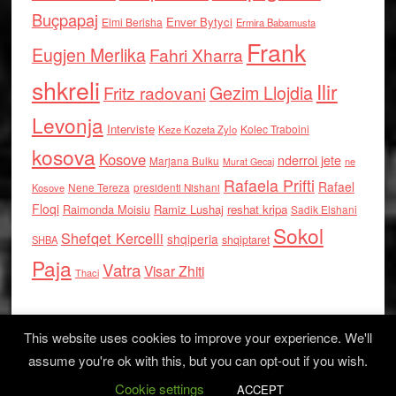
Buçpapaj
Enver Bytyci
Elmi Berisha
Ermira Babamusta
Frank
Eugjen Merlika
Fahri Xharra
shkreli
Ilir
Gezim Llojdia
Fritz radovani
Levonja
Interviste
Kolec Traboini
Keze Kozeta Zylo
kosova
Kosove
nderroi jete
Marjana Bulku
ne
Murat Gecaj
Rafaela Prifti
Rafael
Nene Tereza
Kosove
presidenti Nishani
Floqi
Raimonda Moisiu
Ramiz Lushaj
reshat kripa
Sadik Elshani
Sokol
Shefqet Kercelli
shqiperia
shqiptaret
SHBA
Paja
Vatra
Visar Zhiti
Thaci
This website uses cookies to improve your experience. We'll
assume you're ok with this, but you can opt-out if you wish.
Cookie settings
Log in
ACCEPT