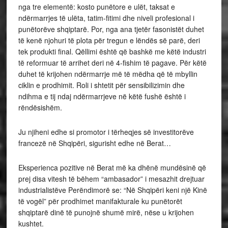
nga tre elementë: kosto punëtore e ulët, taksat e
ndërmarrjes të ulëta, tatim-fitimi dhe niveli profesional i
punëtorëve shqiptarë. Por, nga ana tjetër fasonistët duhet
të kenë njohuri të plota për tregun e lëndës së parë, deri
tek produkti final. Qëllimi është që bashkë me këtë industri
të reformuar të arrihet deri në 4-fishim të pagave. Për këtë
duhet të krijohen ndërmarrje më të mëdha që të mbyllin
ciklin e prodhimit. Roli i shtetit për sensibilizimin dhe
ndihma e tij ndaj ndërmarrjeve në këtë fushë është i
rëndësishëm.
Ju njiheni edhe si promotor i tërheqjes së investitorëve
francezë në Shqipëri, sigurisht edhe në Berat…
Eksperienca pozitive në Berat më ka dhënë mundësinë që
prej disa vitesh të bëhem “ambasador” i mesazhit drejtuar
industrialistëve Perëndimorë se: “Në Shqipëri keni një Kinë
të vogël” për prodhimet manifakturale ku punëtorët
shqiptarë dinë të punojnë shumë mirë, nëse u krijohen
kushtet.