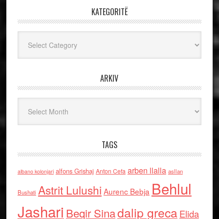
KATEGORITË
Kategoritë
ARKIV
Arkiv
TAGS
arben llalla
alfons Grishaj
Anton Cefa
asllan
albano kolonjari
Behlul
Astrit Lulushi
Aurenc Bebja
Bushati
Jashari
dalip greca
Beqir Sina
Elida