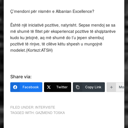
Ç’mendoni për nismën e Albanian Excellence?
Është një iniciativë pozitive, natyrisht. Sepse mendoj se sa
më shumë të flitet për eksperiencat pozitive të shqiptarëve
kudo ku jetojnë, aq më shumë do t’u jepen shembuj
pozitivë të rinjve, të cilëve këtu shpesh u mungojnë
modelet.(Kortezi:ATSH)
Share via:
Facebook
Twitter
Copy Link
More
FILED UNDER:
INTERVISTE
TAGGED WITH:
GAZMEND TOSKA