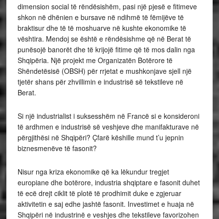
dimension social të rëndësishëm, pasi një pjesë e fitimeve
shkon në dhënien e bursave në ndihmë të fëmijëve të
braktisur dhe të të moshuarve në kushte ekonomike të
vështira. Mendoj se është e rëndësishme që në Berat të
punësojë banorët dhe të krijojë fitime që të mos dalin nga
Shqipëria. Një projekt me Organizatën Botërore të
Shëndetësisë (OBSH) për rrjetat e mushkonjave sjell një
tjetër shans për zhvillimin e industrisë së tekstileve në
Berat.
Si një industrialist i suksesshëm në Francë si e konsideroni
të ardhmen e industrisë së veshjeve dhe manifakturave në
përgjithësi në Shqipëri? Çfarë këshille mund t’u jepnin
biznesmenëve të fasonit?
Nisur nga kriza ekonomike që ka lëkundur tregjet
europiane dhe botërore, industria shqiptare e fasonit duhet
të ecë drejt ciklit të plotë të prodhimit duke e zgjeruar
aktivitetin e saj edhe jashtë fasonit. Investimet e huaja në
Shqipëri në industrinë e veshjes dhe tekstileve favorizohen