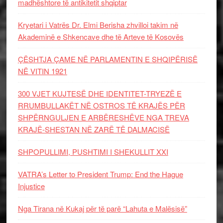
madhështore të antikitetit shqiptar
Kryetari i Vatrës Dr. Elmi Berisha zhvilloi takim në
Akademinë e Shkencave dhe të Arteve të Kosovës
ÇËSHTJA ÇAME NË PARLAMENTIN E SHQIPËRISË
NË VITIN 1921
300 VJET KUJTESË DHE IDENTITET-TRYEZË E
RRUMBULLAKËT NË OSTROS TË KRAJËS PËR
SHPËRNGULJEN E ARBËRESHËVE NGA TREVA
KRAJË-SHESTAN NË ZARË TË DALMACISË
SHPOPULLIMI, PUSHTIMI I SHEKULLIT XXI
VATRA’s Letter to President Trump: End the Hague
Injustice
Nga Tirana në Kukaj për të parë “Lahuta e Malësisë”