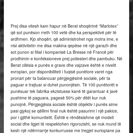
Prej disa vitesh kam hapur në Berat shoqërinë “Marlotex”
që sot punëson rreth 100 vetë dhe ka perspektivë për të
ardhmen. Kjo shoqëri, që administrohet nga motra ime, e
nisi aktivitetin me disa makina qepëse në një garazh dhe
sot punon si filial i kompanisë La Bresse në Francë për
prodhimin e konfeksioneve prej poliesteri dhe pambuku. Në
Berat cilësia e punës e grave dhe vajzave është e nivelit
evropian, por disponibiliteti i fuqisë punëtore varet nga
pronari për ta balancuar përgjegjësinë sociale, për ta
paguar e trajtuar si duhet punonjësin. Të 100 punëtorët e
punësuar tek fabrika ekzistuese kanë të garantuar 4 javë
pushime të paguara, pagesë 50% për ditët kur nuk
punojnë. Përgjegjësia sociale është objektiv i punës sime
pasi gjykoj se qëllimi final nuk është pasurimi i një pakice,
por i gjithë komunitetit. Është e rëndësishme që modeli
social dhe ligjet të respektohen rigorozisht, se nuk mund të
kesh një ndërmarrje konkurruese me tregjet euriopiane pa