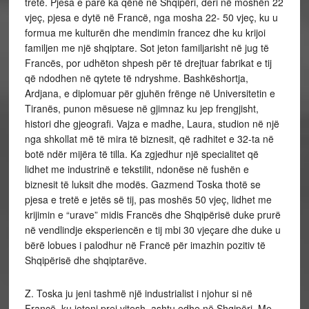
tretë. Pjesa e parë ka qënë në Shqipëri, deri në moshën 22
vjeç, pjesa e dytë në Francë, nga mosha 22- 50 vjeç, ku u
formua me kulturën dhe mendimin francez dhe ku krijoi
familjen me një shqiptare. Sot jeton familjarisht në jug të
Francës, por udhëton shpesh për të drejtuar fabrikat e tij
që ndodhen në qytete të ndryshme. Bashkëshortja,
Ardjana, e diplomuar për gjuhën frënge në Universitetin e
Tiranës, punon mësuese në gjimnaz ku jep frengjisht,
histori dhe gjeografi. Vajza e madhe, Laura, studion në një
nga shkollat më të mira të biznesit, që radhitet e 32-ta në
botë ndër mijëra të tilla. Ka zgjedhur një specialitet që
lidhet me industrinë e tekstilit, ndonëse në fushën e
biznesit të luksit dhe modës. Gazmend Toska thotë se
pjesa e tretë e jetës së tij, pas moshës 50 vjeç, lidhet me
krijimin e “urave” midis Francës dhe Shqipërisë duke prurë
në vendlindje eksperiencën e tij mbi 30 vjeçare dhe duke u
bërë lobues i palodhur në Francë për imazhin pozitiv të
Shqipërisë dhe shqiptarëve.
Z. Toska ju jeni tashmë një industrialist i njohur si në
Francë, ku jetoni prej vitesh, ashtu edhe në Shqipëri. Me