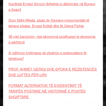
Kardinali Ernest Simoni rikthehet si dëshmitar në Burgun
e Spaçit
Dom Ndre Mjeda, sipas dy figurave monumentale të
letrave shqipe, Ernest Koliqit dhe At Gjergj Fishta
36 vjet tranzicion, nga ekonomia prodhuese te ekonomia
e përfitimit
A ndihmon krijimtaria në zbulimin e potencialeve të
fshehura?
PROF. AHMET QERIQI DHE EPOKA E REZISTENCЁS
DHE LUFTЁS PЁR LIRI!
FORMAT ALTERNATIVE TË EVIDENTIMIT TË
TARIFËS POSTARE NË HISTORINË E POSTËS
SHQIPTARE