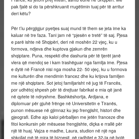
pak fjalë si do ta përshkruanit rrugëtimin tuaj për të arritur
deri këtu?
Për t’iu përgjigjur pyetjes suaj mund të them se jeta ime ka
kaluar në tre faza. Tani jam në “pjesën e tretë” të saj. Pjesa
e parë ishte në Shqipëri, deri në moshën 22 vjeç, ku u
formova, ndjeva dhe kuptova gjakun dhe zemrën
shqiptare. Puna, respekti dhe dashuria për të tjerët janë
vlera që mendoj se i kam trashëguar nga familja ime. Pjesa
e dytë në Francë nisi nga mosha 22- 50 vjeç, ku u formova
me kulturën dhe mendimin francez dhe ku krijova familjen
me një shqiptare. Sot jetoj familjarisht në jug të Francës,
por udhëtoj shpesh për të drejtuar fabrikat e mia që janë
në qytete të ndryshme. Bashkëshortja, Ardjana, e
diplomuar për gjuhë frënge në Universitetin e Tiranës,
punon mësuese në gjimnaz ku jep frengjisht, histori dhe
gjeografi. Edhe ajo kaloi përballjen me jetën franceze dhe
fitoi konkursin për mësuese frengjishte, diçka e rrallë për
një të huaj. Vajza e madhe, Laura, studion në një nga
shkollat më të mira të biznesit, që radhitet e 32-ta në botë