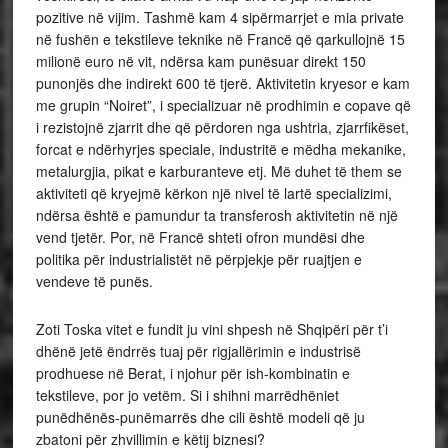
pozitive në vijim. Tashmë kam 4 sipërmarrjet e mia private
në fushën e tekstileve teknike në Francë që qarkullojnë 15
milionë euro në vit, ndërsa kam punësuar direkt 150
punonjës dhe indirekt 600 të tjerë. Aktivitetin kryesor e kam
me grupin “Noiret”, i specializuar në prodhimin e copave që
i rezistojnë zjarrit dhe që përdoren nga ushtria, zjarrfikëset,
forcat e ndërhyrjes speciale, industritë e mëdha mekanike,
metalurgjia, pikat e karburanteve etj. Më duhet të them se
aktiviteti që kryejmë kërkon një nivel të lartë specializimi,
ndërsa është e pamundur ta transferosh aktivitetin në një
vend tjetër. Por, në Francë shteti ofron mundësi dhe
politika për industrialistët në përpjekje për ruajtjen e
vendeve të punës.
Zoti Toska vitet e fundit ju vini shpesh në Shqipëri për t’i
dhënë jetë ëndrrës tuaj për rigjallërimin e industrisë
prodhuese në Berat, i njohur për ish-kombinatin e
tekstileve, por jo vetëm. Si i shihni marrëdhëniet
punëdhënës-punëmarrës dhe cili është modeli që ju
zbatoni për zhvillimin e këtij biznesi?