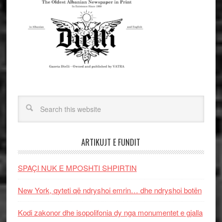
ARTIKUJT E FUNDIT
SPAÇI NUK E MPOSHTI SHPIRTIN
New York, qyteti që ndryshoi emrin… dhe ndryshoi botën
Kodi zakonor dhe isopolifonia dy nga monumentet e gjalla