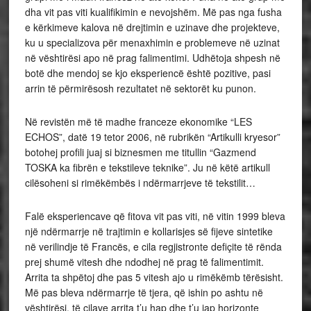
dha vit pas viti kualifikimin e nevojshëm. Më pas nga fusha
e kërkimeve kalova në drejtimin e uzinave dhe projekteve,
ku u specializova për menaxhimin e problemeve në uzinat
në vështirësi apo në prag falimentimi. Udhëtoja shpesh në
botë dhe mendoj se kjo eksperiencë është pozitive, pasi
arrin të përmirësosh rezultatet në sektorët ku punon.
Në revistën më të madhe franceze ekonomike “LES
ECHOS”, datë 19 tetor 2006, në rubrikën “Artikulli kryesor”
botohej profili juaj si biznesmen me titullin “Gazmend
TOSKA ka fibrën e tekstileve teknike”. Ju në këtë artikull
cilësoheni si rimëkëmbës i ndërmarrjeve të tekstilit…
Falë eksperiencave që fitova vit pas viti, në vitin 1999 bleva
një ndërmarrje në trajtimin e kollarisjes së fijeve sintetike
në verilindje të Francës, e cila regjistronte defiçite të rënda
prej shumë vitesh dhe ndodhej në prag të falimentimit.
Arrita ta shpëtoj dhe pas 5 vitesh ajo u rimëkëmb tërësisht.
Më pas bleva ndërmarrje të tjera, që ishin po ashtu në
vështirësi, të cilave arrita t’u hap dhe t’u jap horizonte