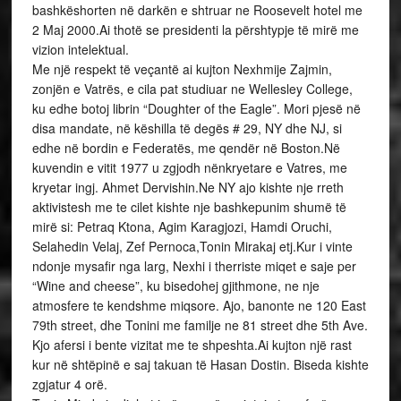
bashkëshorten në darkën e shtruar ne Roosevelt hotel me
2 Maj 2000.Ai thotë se presidenti la përshtypje të mirë me
vizion intelektual.
Me një respekt të veçantë ai kujton Nexhmije Zajmin,
zonjën e Vatrës, e cila pat studiuar ne Wellesley College,
ku edhe botoj librin “Doughter of the Eagle”. Mori pjesë në
disa mandate, në këshilla të degës # 29, NY dhe NJ, si
edhe në bordin e Federatës, me qendër në Boston.Në
kuvendin e vitit 1977 u zgjodh nënkryetare e Vatres, me
kryetar ingj. Ahmet Dervishin.Ne NY ajo kishte nje rreth
aktivistesh me te cilet kishte nje bashkepunim shumë të
mirë si: Petraq Ktona, Agim Karagjozi, Hamdi Oruchi,
Selahedin Velaj, Zef Pernoca,Tonin Mirakaj etj.Kur i vinte
ndonje mysafir nga larg, Nexhi i therriste miqet e saje per
“Wine and cheese”, ku bisedohej gjithmone, ne nje
atmosfere te kendshme miqsore. Ajo, banonte ne 120 East
79th street, dhe Tonini me familje ne 81 street dhe 5th Ave.
Kjo afersi i bente vizitat me te shpeshta.Ai kujton një rast
kur në shtëpinë e saj takuan të Hasan Dostin. Biseda kishte
zgjatur 4 orë.