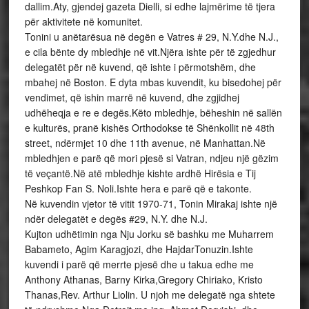
dallim.Aty, gjendej gazeta Dielli, si edhe lajmërime të tjera
për aktivitete në komunitet.
Tonini u anëtarësua në degën e Vatres # 29, N.Y.dhe N.J.,
e cila bënte dy mbledhje në vit.Njëra ishte për të zgjedhur
delegatët për në kuvend, që ishte i përmotshëm, dhe
mbahej në Boston. E dyta mbas kuvendit, ku bisedohej për
vendimet, që ishin marrë në kuvend, dhe zgjidhej
udhëheqja e re e degës.Këto mbledhje, bëheshin në sallën
e kulturës, pranë kishës Orthodokse të Shënkollit në 48th
street, ndërmjet 10 dhe 11th avenue, në Manhattan.Në
mbledhjen e parë që mori pjesë si Vatran, ndjeu një gëzim
të veçantë.Në atë mbledhje kishte ardhë Hirësia e Tij
Peshkop Fan S. Noli.Ishte hera e parë që e takonte.
Në kuvendin vjetor të vitit 1970-71, Tonin Mirakaj ishte një
ndër delegatët e degës #29, N.Y. dhe N.J.
Kujton udhëtimin nga Nju Jorku së bashku me Muharrem
Babameto, Agim Karagjozi, dhe HajdarTonuzin.Ishte
kuvendi i parë që merrte pjesë dhe u takua edhe me
Anthony Athanas, Barny Kirka,Gregory Chiriako, Kristo
Thanas,Rev. Arthur Liolin. U njoh me delegatë nga shtete