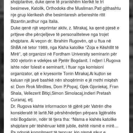
shqiptarëve, duke qene të pranishëm klerikë te tri
besimeve, Katolik, Orthodoks dhe Musliman.Pati gjithashtu
nje grup klerikesh dhe besimtaresh arbereshte ritit
Bizantin,ardhur nga Italia.
Duke qenë një veprimtar aktiv, z. Mirakaj, ka qenë pjesë e
pritjeve dhe përcjelljeve të personaliteteve nga trojet
shqiptare. Ai veçon dr. Ibrahim Rugovën, që u ftua në
ShBA në tetor 1989, nga Kisha katolike “Zoja e Këshillit të
Mirë”, që organizoi në Fordham University seminarin për
300 vjetorin e vdekjes së Pjetër Bogdanit. I ndjeri I.Rugova
ishte nder folesit e seminarit, i ftuar nga komisioni
organizator, që e kryesonte Tonin Mirakaj.Ai kujton se
kaluan një javë bashkë nën shoqërimin e jë rrethi miqësh
si: Dom Rrok Mirdites, Dom P.Popaj, Gjek Gjonlekaj, Fran
Shala, Vellezerit Bitiçi,Simon Simolacaj,indieri Pretash
Curanaj, etj.
Dr. Rugova kishte informacion të gjërë për Vatrën dhe
konsideratë të lartë.Në përshëndetjen përpara ligjëratës
mbi Bogdanin, ndër të tjera tha: “Nisma e kishës katolike
shqiptare për tëshënuar këtë jubile, është nismë e mirë…
Pa ndonjë kompliment të tepruar, kjo nismë sikur e