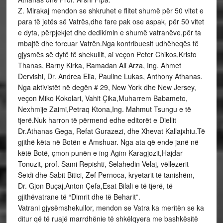
Z. Mirakaj mendon se shkruhet e flitet shumë për 50 vitet e
para të jetës së Vatrës,dhe fare pak ose aspak, për 50 vitet
e dyta, përpjekjet dhe dedikimin e shumë vatranëve,për ta
mbajtë dhe forcuar Vatrën.Nga kontribuesit udhëheqës të
gjysmës së dytë të shekullit, ai veçon Peter Chikos,Kristo
Thanas, Barny Kirka, Ramadan Ali Arza, Ing. Ahmet
Dervishi, Dr. Andrea Elia, Pauline Lukas, Anthony Athanas.
Nga aktivistët në degën # 29, New York dhe New Jersey,
veçon Miko Kokolari, Vahit Çika,Muharrem Babameto,
Nexhmije Zaimi,Petraq Ktona,Ing. Mahmut Tsungu e të
tjerë.Nuk harron të përmend edhe editorët e Diellit
Dr.Athanas Gega, Refat Gurazezi, dhe Xhevat Kallajxhiu.Të
gjithë këta në Botën e Amshuar. Nga ata që ende janë në
këtë Botë, çmon punën e ing Agim Karagjozit,Hajdar
Tonuzit, prof. Sami Repishti, Selahedin Velaj, vëllezerit
Seidi dhe Sabit Bitici, Zef Pernoca, kryetarit të tanishëm,
Dr. Gjon Buçaj,Anton Çefa,Esat Bilali e të tjerë, të
gjithëvatrane të “Dimrit dhe të Beharit”.
Vatrani gjysëmshekullor, mendon se Vatra ka meritën se ka
ditur që të ruajë marrdhënie të shkëlqyera me bashkësitë