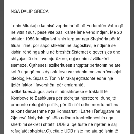
NGA DALIP GRECA
Tonin Mirakaj e ka nisë veprimtarinë në Federatën Vatra që
në vitin 1961, pesë vite pasi kishte lënë vendlindjen. Me 20
shtator 1956 familjarisht ishin larguar nga Shqipëria për të
fituar lirinë, por sapo shkelën në Jugosllavi, e ndjenë se
kishin rënë nga shiu në breshër.Sistemet e qeverisjes dhe
shtypjes të drejtave njerëzore, ngjasonin si vëllezërit
siamezë. Gjithësesi azilkërkuesit shqiptar përfitonin në atë
kohë nga që mes dy shteteve vazhdonin mosmarrëveshjet
ideologjike. Sipas z. Tonin Mirakaj egzistonte edhe një
tjetër faktor i favorshëm për emigrantët
azilkërkues:Jugosllavia si nënshkruese e traktatit të
Kombeve të Bashkuara për tëdrejtat njerëzore, duhej të
pranonte refugjatë politik, për të cilët edhe merrte ndihma
të konsiderueshme nga Komisariati i Lartë i Refugjatve në
Gjenevë.Natyrisht që këto ndihma kontrolloheshin nga
shërbimi sekret i shtetit, UDB-a, që fuste në rrjetën e saj
refugjatët shqiptar.Gjuetia e UDB niste me ata që ishin të