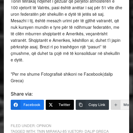
Tonin Mirakaj ndjehet i gëzuar që perjetoi atmosferën e
100 vjetorit të Vatrës, pasi është anëtar i saj për 51 vite dhe
uron federatën për shekullin e dytë të jetës së saj.
Mesazhi i tij, është mesazh urimi për të gjithë vatranët, që
nuk kursyen mundin e tyre për të ndihmuar federatën, me
të cilën mburren shqiptarët e Amerikës, veçanërisht
vatranët. Shqiptarët e Amerikes, këshillon ai, duhet t’i japin
përkrahje asaj. Brezi ri po trashëgon një “pasuri” të
çmushme, që duhet ta çojë më të konsoliduar në shekullin
e dytë.
*Per me shume Fotografisë shikoni ne Facebook(dalip
Greca)
Share via:
Facebook
Twitter
Copy Link
More
FILED UNDER:
OPINION
TAGGED WITH:
TNIN MIRAKAJ-85 VJETORI- DALIP GRECA