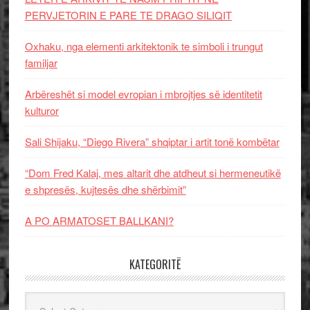
PERVJETORIN E PARE TE DRAGO SILIQIT
Oxhaku, nga elementi arkitektonik te simboli i trungut
familjar
Arbëreshët si model evropian i mbrojtjes së identitetit
kulturor
Sali Shijaku, “Diego Rivera” shqiptar i artit tonë kombëtar
“Dom Fred Kalaj, mes altarit dhe atdheut si hermeneutikë
e shpresës, kujtesës dhe shërbimit”
A PO ARMATOSET BALLKANI?
KATEGORITË
Kategoritë