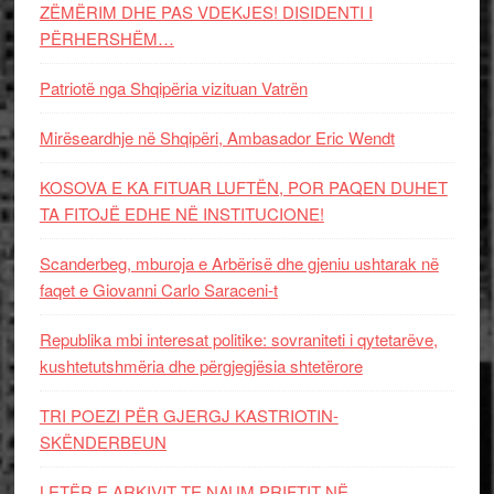
ZËMËRIM DHE PAS VDEKJES! DISIDENTI I
PËRHERSHËM…
Patriotë nga Shqipëria vizituan Vatrën
Mirëseardhje në Shqipëri, Ambasador Eric Wendt
KOSOVA E KA FITUAR LUFTËN, POR PAQEN DUHET
TA FITOJË EDHE NË INSTITUCIONE!
Scanderbeg, mburoja e Arbërisë dhe gjeniu ushtarak në
faqet e Giovanni Carlo Saraceni-t
Republika mbi interesat politike: sovraniteti i qytetarëve,
kushtetutshmëria dhe përgjegjësia shtetërore
TRI POEZI PËR GJERGJ KASTRIOTIN-
SKËNDERBEUN
LETËR E ARKIVIT TE NAUM PRIFTIT NË