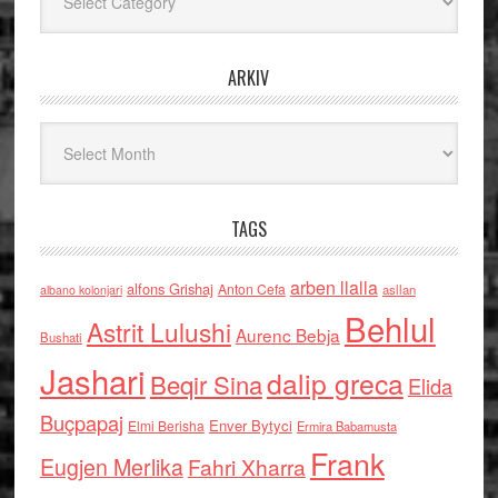
ARKIV
Arkiv
TAGS
arben llalla
alfons Grishaj
Anton Cefa
asllan
albano kolonjari
Behlul
Astrit Lulushi
Aurenc Bebja
Bushati
Jashari
dalip greca
Beqir Sina
Elida
Buçpapaj
Enver Bytyci
Elmi Berisha
Ermira Babamusta
Frank
Eugjen Merlika
Fahri Xharra