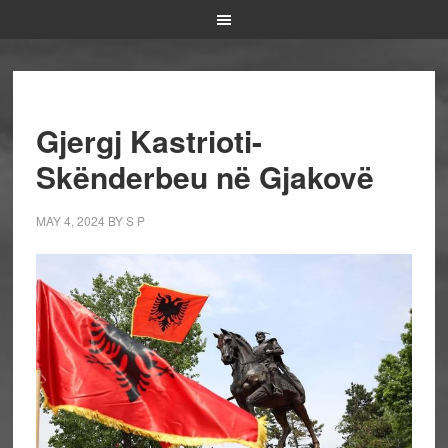
Gjergj Kastrioti-
Skënderbeu në Gjakovë
MAY 4, 2024
BY
S P