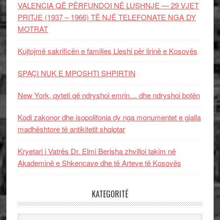
VALENCIA QË PËRFUNDOI NË LUSHNJE — 29 VJET
PRITJE (1937 – 1966) TË NJË TELEFONATE NGA DY
MOTRAT
Kujtojmë sakrificën e familjes Lleshi për lirinë e Kosovës
SPAÇI NUK E MPOSHTI SHPIRTIN
New York, qyteti që ndryshoi emrin… dhe ndryshoi botën
Kodi zakonor dhe isopolifonia dy nga monumentet e gjalla
madhështore të antikitetit shqiptar
Kryetari i Vatrës Dr. Elmi Berisha zhvilloi takim në
Akademinë e Shkencave dhe të Arteve të Kosovës
KATEGORITË
Kategoritë