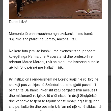
Durim Lika/
Momente të paharrueshme nga ekskursioni me temë:
“Gjurmë shqiptare” në Loreto, Ankona, Itali.
Në
këtë foto jemi së bashku me nxënësit tanë, prindërit,
kolegët nga Parma dhe Macerata, si dhe profesorin e
nderuar Marco Moroni, i cili na njohu me historinë e thellë
që lidh Shqipërinë me Pallatin Ilirik.
Ky institucion i rëndësishëm në Loreto luajti një rol kyç në
shekujt pas vdekjes së Skënderbeut dhe gjatë pushtimit
osman të Ballkanit. Pikërisht këtu përgatiteshin mësuesit
dhe misionarët religjioz, të cilët niseshin drejt Shqipërisë
dhe vendeve të tjera të rajonit për të mbajtur gjallë gjuhën
shqipe, kulturën dhe besimin kristian në një kohë sfidash të