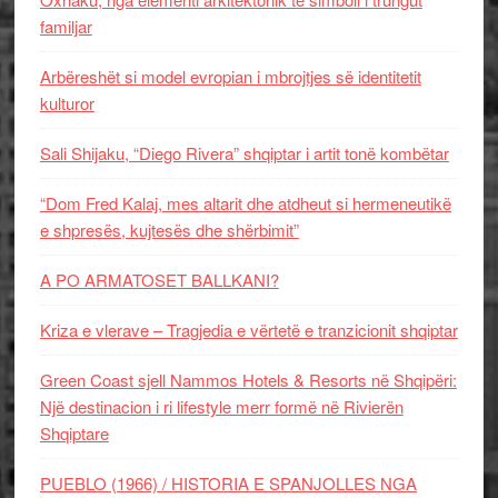
familjar
Arbëreshët si model evropian i mbrojtjes së identitetit
kulturor
Sali Shijaku, “Diego Rivera” shqiptar i artit tonë kombëtar
“Dom Fred Kalaj, mes altarit dhe atdheut si hermeneutikë
e shpresës, kujtesës dhe shërbimit”
A PO ARMATOSET BALLKANI?
Kriza e vlerave – Tragjedia e vërtetë e tranzicionit shqiptar
Green Coast sjell Nammos Hotels & Resorts në Shqipëri:
Një destinacion i ri lifestyle merr formë në Rivierën
Shqiptare
PUEBLO (1966) / HISTORIA E SPANJOLLES NGA