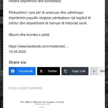
mëdha shpirtërore dhe kombëtare.
Përkushtimi i tyre për të arsimuar dhe udhëhequr
shpirtërisht popullin shqiptar përfaqëson një kapitull të
ndritur dhe shpeshherë të harruar të historisë sonë.
Albumi dhe kronika e plotë:
https://www.facebook.com/media/set/…
10.05.2025
Share via:
Facebook
Twitter
Copy Link
More
FILED UNDER:
KRONIKE