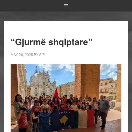
“Gjurmë shqiptare”
MAY 26, 2025
BY
S P