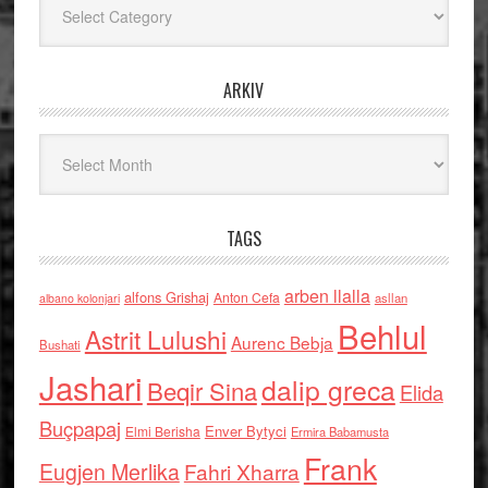
ARKIV
Arkiv
TAGS
arben llalla
alfons Grishaj
Anton Cefa
asllan
albano kolonjari
Behlul
Astrit Lulushi
Aurenc Bebja
Bushati
Jashari
dalip greca
Beqir Sina
Elida
Buçpapaj
Enver Bytyci
Elmi Berisha
Ermira Babamusta
Frank
Eugjen Merlika
Fahri Xharra