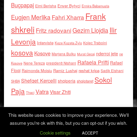
Buçpapaj
Enver Bytyci
Elmi Berisha
Ermira Babamusta
Frank
Eugjen Merlika
Fahri Xharra
shkreli
Ilir
Gezim Llojdia
Fritz radovani
Levonja
Interviste
Kolec Traboini
Keze Kozeta Zylo
kosova
Kosove
nderroi jete
Marjana Bulku
ne
Murat Gecaj
Rafaela Prifti
Rafael
Nene Tereza
Kosove
presidenti Nishani
Floqi
Raimonda Moisiu
Ramiz Lushaj
reshat kripa
Sadik Elshani
Sokol
Shefqet Kercelli
shqiperia
shqiptaret
SHBA
Paja
Vatra
Visar Zhiti
Thaci
This website uses cookies to improve your experience. We'll
assume you're ok with this, but you can opt-out if you wish.
Cookie settings
Log in
ACCEPT