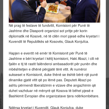
Në prag të festave të fundvitit, Komisioni për Punë të
Jashtme dhe Diasporë organizoi sot pritje për korin
diplomatik në Kosovë, në të cilën mori pjesë edhe kryetari i
Kuvendit të Republikës së Kosovës, Glauk Konjufca.
Hapjen e eventit në emër të Komisionit për Punë të
Jashtme e bëri kryetari i këtij komisioni, Haki Abazi, i cili në
fjalën e tij të rastit falënderoi ambasadorët për punën dhe
mbështetjen e dhënë
përgjatë tërë vitit. Ai numëroi
sukseset e Komisionit, duke thënë se është bërë një punë
dinamike gjatë vitit që po lëmë pas. Deputeti Abazi po
ashtu përmendi liberalizimin e vizave dhe angazhimin që
duhet vazhduar në mënyrë që Kosova të bëhet pjesë e
Bashkimit Evropian dhe organizatave tjera ndërkombëtare.
Ndërsa kryetari i Kuvendit, Glauk Konjufca, duke