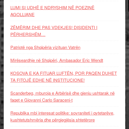
LUMI SI UDHË E NDRYSHIM NË POEZINË
AGOLLIANE
ZËMËRIM DHE PAS VDEKJES! DISIDENTI I
PËRHERSHËM…
Patriotë nga Shqipëria vizituan Vatrën
Mirëseardhje në Shqipëri, Ambasador Eric Wendt
KOSOVA E KA FITUAR LUFTËN, POR PAQEN DUHET
TA FITOJË EDHE NË INSTITUCIONE!
Scanderbeg, mburoja e Arbërisë dhe gjeniu ushtarak në
faqet e Giovanni Carlo Saraceni-t
Republika mbi interesat politike: sovraniteti i qytetarëve,
kushtetutshmëria dhe përgjegjësia shtetërore