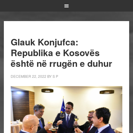
Glauk Konjufca:
Republika e Kosovës
është në rrugën e duhur
DECEMBER 22, 2022
BY
S P