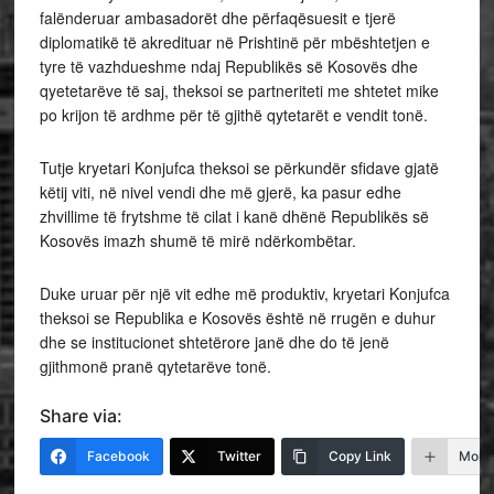
falënderuar ambasadorët dhe përfaqësuesit e tjerë
diplomatikë të akredituar në Prishtinë për mbështetjen e
tyre të vazhdueshme ndaj Republikës së Kosovës dhe
qyetetarëve të saj, theksoi se partneriteti me shtetet mike
po krijon të ardhme për të gjithë qytetarët e vendit tonë.
Tutje kryetari Konjufca theksoi se përkundër sfidave gjatë
këtij viti, në nivel vendi dhe më gjerë, ka pasur edhe
zhvillime të frytshme të cilat i kanë dhënë Republikës së
Kosovës imazh shumë të mirë ndërkombëtar.
Duke uruar për një vit edhe më produktiv, kryetari Konjufca
theksoi se Republika e Kosovës është në rrugën e duhur
dhe se institucionet shtetërore janë dhe do të jenë
gjithmonë pranë qytetarëve tonë.
Share via:
Facebook
Twitter
Copy Link
More