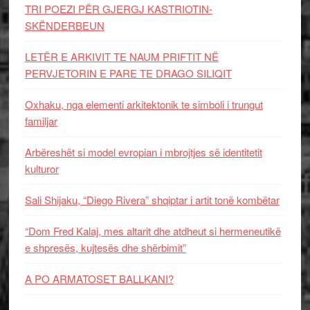
TRI POEZI PËR GJERGJ KASTRIOTIN-
SKËNDERBEUN
LETËR E ARKIVIT TE NAUM PRIFTIT NË
PERVJETORIN E PARE TE DRAGO SILIQIT
Oxhaku, nga elementi arkitektonik te simboli i trungut
familjar
Arbëreshët si model evropian i mbrojtjes së identitetit
kulturor
Sali Shijaku, “Diego Rivera” shqiptar i artit tonë kombëtar
“Dom Fred Kalaj, mes altarit dhe atdheut si hermeneutikë
e shpresës, kujtesës dhe shërbimit”
A PO ARMATOSET BALLKANI?