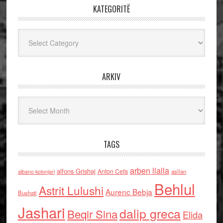
KATEGORITË
Kategoritë
ARKIV
Arkiv
TAGS
arben llalla
alfons Grishaj
Anton Cefa
asllan
albano kolonjari
Behlul
Astrit Lulushi
Aurenc Bebja
Bushati
Jashari
dalip greca
Beqir Sina
Elida