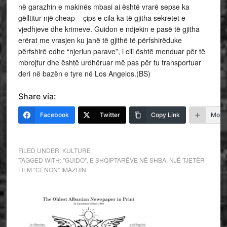
në garazhin e makinës mbasi ai është vrarë sepse ka
gëlltitur një cheap – çips e cila ka të gjitha sekretet e
vjedhjeve dhe krimeve. Guidon e ndjekin e pasë të gjitha
erërat me vrasjen ku janë të gjithë të përfshirëduke
përfshirë edhe “njeriun parave”, i cili është menduar për të
mbrojtur dhe është urdhëruar më pas për tu transportuar
deri në bazën e tyre në Los Angelos.(BS)
Share via:
Facebook
Twitter
Copy Link
More
FILED UNDER:
KULTURE
TAGGED WITH:
"GUIDO"
,
E SHQIPTARËVE NË SHBA
,
NJË TJETËR
FILM "CËNON" IMAZHIN