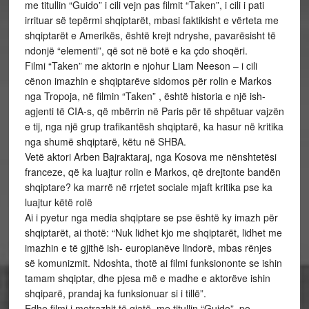
me titullin “Guido” i cili vejn pas filmit “Taken”, i cili i pati
irrituar së tepërmi shqiptarët, mbasi faktikisht e vërteta me
shqiptarët e Amerikës, është krejt ndryshe, pavarësisht të
ndonjë “elementi”, që sot në botë e ka çdo shoqëri.
Filmi “Taken” me aktorin e njohur Liam Neeson – i cili
cënon imazhin e shqiptarëve sidomos për rolin e Markos
nga Tropoja, në filmin “Taken” , është historia e një ish-
agjenti të CIA-s, që mbërrin në Paris për të shpëtuar vajzën
e tij, nga një grup trafikantësh shqiptarë, ka hasur në kritika
nga shumë shqiptarë, këtu në SHBA.
Vetë aktori Arben Bajraktaraj, nga Kosova me nënshtetësi
franceze, që ka luajtur rolin e Markos, që drejtonte bandën
shqiptare? ka marrë në rrjetet sociale mjaft kritika pse ka
luajtur këtë rolë
Ai i pyetur nga media shqiptare se pse është ky imazh për
shqiptarët, ai thotë: “Nuk lidhet kjo me shqiptarët, lidhet me
imazhin e të gjithë ish- europianëve lindorë, mbas rënjes
së komunizmit. Ndoshta, thotë ai filmi funksiononte se ishin
tamam shqiptar, dhe pjesa më e madhe e aktorëve ishin
shqiparë, prandaj ka funksionuar si i tillë”.
Edhe filmi i metrazhit të gjatë, me titullin “Guido”, po