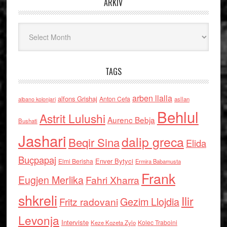
ARKIV
Arkiv
TAGS
arben llalla
alfons Grishaj
Anton Cefa
asllan
albano kolonjari
Behlul
Astrit Lulushi
Aurenc Bebja
Bushati
Jashari
dalip greca
Beqir Sina
Elida
Buçpapaj
Enver Bytyci
Elmi Berisha
Ermira Babamusta
Frank
Eugjen Merlika
Fahri Xharra
shkreli
Ilir
Gezim Llojdia
Fritz radovani
Levonja
Interviste
Kolec Traboini
Keze Kozeta Zylo