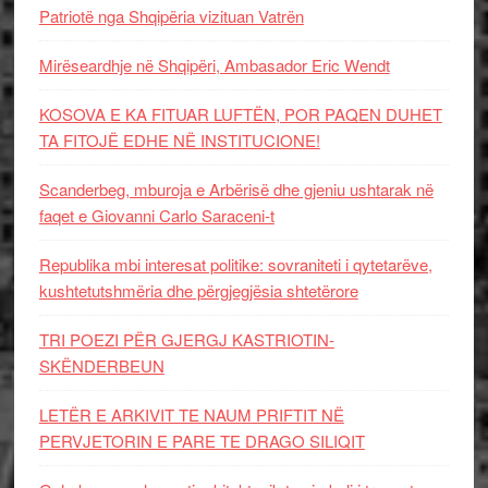
Patriotë nga Shqipëria vizituan Vatrën
Mirëseardhje në Shqipëri, Ambasador Eric Wendt
KOSOVA E KA FITUAR LUFTËN, POR PAQEN DUHET
TA FITOJË EDHE NË INSTITUCIONE!
Scanderbeg, mburoja e Arbërisë dhe gjeniu ushtarak në
faqet e Giovanni Carlo Saraceni-t
Republika mbi interesat politike: sovraniteti i qytetarëve,
kushtetutshmëria dhe përgjegjësia shtetërore
TRI POEZI PËR GJERGJ KASTRIOTIN-
SKËNDERBEUN
LETËR E ARKIVIT TE NAUM PRIFTIT NË
PERVJETORIN E PARE TE DRAGO SILIQIT