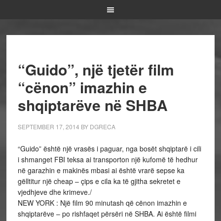
“Guido”, një tjetër film
“cënon” imazhin e
shqiptarëve në SHBA
SEPTEMBER 17, 2014
BY
DGRECA
“Guido” është një vrasës i paguar, nga bosët shqiptarë i cili
i shmanget FBI teksa ai transporton një kufomë të hedhur
në garazhin e makinës mbasi ai është vrarë sepse ka
gëlltitur një cheap – çips e cila ka të gjitha sekretet e
vjedhjeve dhe krimeve./
NEW YORK : Një film 90 minutash që cënon imazhin e
shqiptarëve – po rishfaqet përsëri në SHBA. Ai është filmi