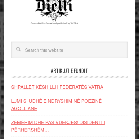
ARTIKUJT E FUNDIT
SHPALLET KËSHILLI I FEDERATËS VATRA
LUMI SI UDHË E NDRYSHIM NË POEZINË
AGOLLIANE
ZËMËRIM DHE PAS VDEKJES! DISIDENTI I
PËRHERSHËM…