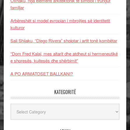
Oxhaku, nga elementi arkitektonik te simboli i trungut
familjar
Arbëreshët si model evropian i mbrojtjes së identitetit
kulturor
Sali Shijaku, “Diego Rivera” shqiptar i artit tonë kombëtar
“Dom Fred Kalaj, mes altarit dhe atdheut si hermeneutikë
e shpresës, kujtesës dhe shërbimit”
A PO ARMATOSET BALLKANI?
KATEGORITË
Kategoritë