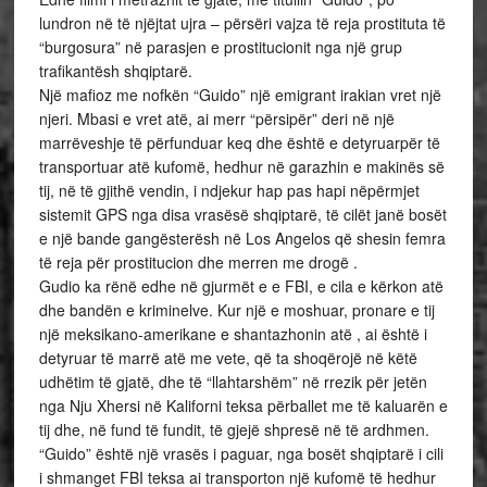
lundron në të njëjtat ujra – përsëri vajza të reja prostituta të
“burgosura” në parasjen e prostitucionit nga një grup
trafikantësh shqiptarë.
Një mafioz me nofkën “Guido” një emigrant irakian vret një
njeri. Mbasi e vret atë, ai merr “përsipër” deri në një
marrëveshje të përfunduar keq dhe është e detyruarpër të
transportuar atë kufomë, hedhur në garazhin e makinës së
tij, në të gjithë vendin, i ndjekur hap pas hapi nëpërmjet
sistemit GPS nga disa vrasësë shqiptarë, të cilët janë bosët
e një bande gangësterësh në Los Angelos që shesin femra
të reja për prostitucion dhe merren me drogë .
Gudio ka rënë edhe në gjurmët e e FBI, e cila e kërkon atë
dhe bandën e kriminelve. Kur një e moshuar, pronare e tij
një meksikano-amerikane e shantazhonin atë , ai është i
detyruar të marrë atë me vete, që ta shoqërojë në këtë
udhëtim të gjatë, dhe të “llahtarshëm” në rrezik për jetën
nga Nju Xhersi në Kaliforni teksa përballet me të kaluarën e
tij dhe, në fund të fundit, të gjejë shpresë në të ardhmen.
“Guido” është një vrasës i paguar, nga bosët shqiptarë i cili
i shmanget FBI teksa ai transporton një kufomë të hedhur