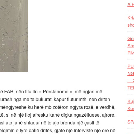
A 
Kri
shq
Gre
Shq
Riv
PU
NG
— 
TE
 në FAB, nën titullin « Prestanome », më ngjan më
urash nga më të bukurat, kapur fluturimthi nën dritën
Kuj
umëngjyrëshe ku herë mbizotëron ngjyra rozë, e verdhë,
Ko
kë, si në një lloj afresku kanë diçka ngazëlluese, ajrore.
SP
asi ato janë shfaqur në telajo brenda një çasti të
lqimin e tyre ballë dritës, gjatë një interviste një ore në