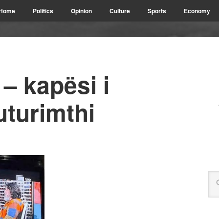
Home
Politics
Opinion
Culture
Sports
Economy
 – kapësi i
uturimthi