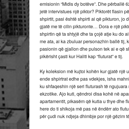
emisionin “Midis dy botëve”. Dhe përballë 62
jetë intervistues një piktor? Piktorët flasin
shpirtit, pasi është shpirti ai që pikturon, j
gjatë me të cilin pikturonte… Dora e një pikt
shpirtin që ta shtyjë dhe ta çojë atje ku do ai
me ata, ai ka zbuluar personazhin ballë tij, k
pasionin që gjallon dhe pulson tek ai e që shf
pikërisht çasti kur Haliti kap “fluturat” e tij.
Ky koleksion më kujtoi kohën kur gjatë një 
ende shpirtrat edhe pas vdekjes, isha mahni
ku shfaqeshin një seri fluturash të ngujuara 
ekzotike. Ajo kuti, qëndroi disa kohë në apar
apartamentit, pikasëm që kutia u thye dhe fl
here do ti shikoja më pas në ëndërr ato flut
për çudi nuk ndjeja dhimbje por një gëzim t