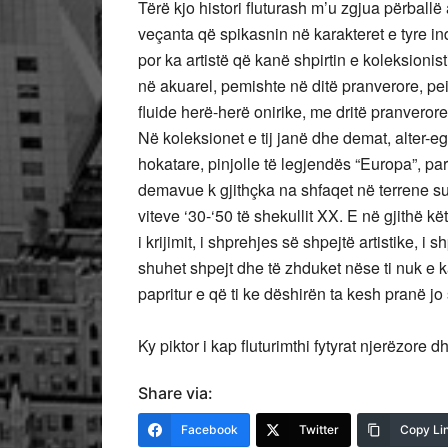
Tërë kjo histori fluturash m’u zgjua përballë at
veçanta që spikasnin në karakteret e tyre indi
por ka artistë që kanë shpirtin e koleksionis
në akuarel, pemishte në ditë pranverore, pei
fluide herë-herë onirike, me dritë pranveror
Në koleksionet e tij janë dhe demat, alter-e
hokatare, pinjolle të legjendës “Europa”, p
demavue k gjithçka na shfaqet në terrene sur
viteve ‘30-‘50 të shekullit XX. E në gjithë kë
i krijimit, i shprehjes së shpejtë artistike, i
shuhet shpejt dhe të zhduket nëse ti nuk e k
papritur e që ti ke dëshirën ta kesh pranë jo 
Ky piktor i kap fluturimthi fytyrat njerëzore 
Share via:
Facebook
Twitter
Copy Li