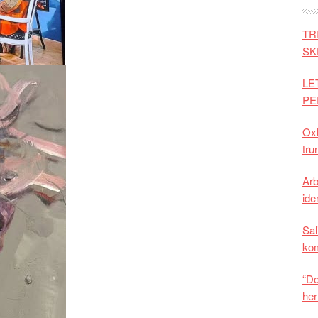
TR
SK
LE
PE
Oxh
tru
Arb
iden
Sal
ko
“Do
her