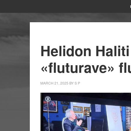
Helidon Haliti
«fluturave» fl
MARCH 21, 2025
BY
S P