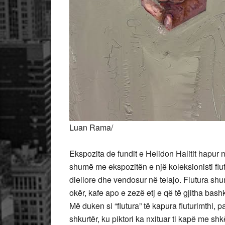
Luan Rama/
Ekspozita de fundit e Helidon Halitit hapur
shumë me ekspozitën e një koleksionisti flut
diellore dhe vendosur në telajo. Flutura sh
okër, kafe apo e zezë etj e që të gjitha bash
Më duken si “flutura” të
kapura fluturimthi, p
shkurtër, ku piktori ka nxituar ti kapë me shkë