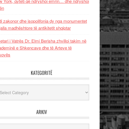
 York, qyteti që ndryshoi emrin… dhe ndryshoi
ën
i zakonor dhe isopolifonia dy nga monumentet
jalla madhështore të antikitetit shqiptar
etari i Vatrës Dr. Elmi Berisha zhvilloi takim në
deminë e Shkencave dhe të Arteve të
sovës
KATEGORITË
egoritë
ARKIV
iv