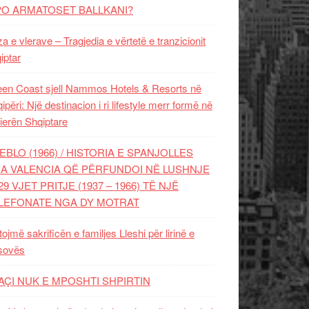
PO ARMATOSET BALLKANI?
za e vlerave – Tragjedia e vërtetë e tranzicionit
iptar
en Coast sjell Nammos Hotels & Resorts në
ipëri: Një destinacion i ri lifestyle merr formë në
ierën Shqiptare
EBLO (1966) / HISTORIA E SPANJOLLES
A VALENCIA QË PËRFUNDOI NË LUSHNJE
29 VJET PRITJE (1937 – 1966) TË NJË
LEFONATE NGA DY MOTRAT
tojmë sakrificën e familjes Lleshi për lirinë e
sovës
AÇI NUK E MPOSHTI SHPIRTIN