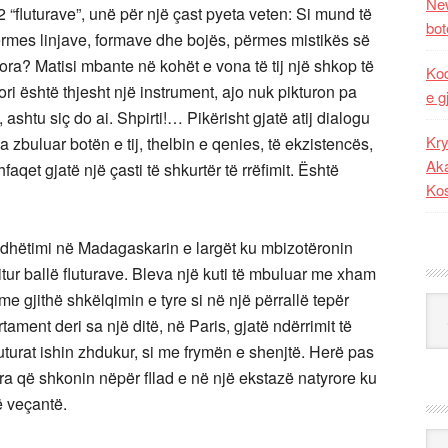
New
 “fluturave”, unë për një çast pyeta veten: Si mund të
bot
 përmes linjave, formave dhe bojës, përmes mistikës së
o dora? Matisi mbante në kohët e vona të tij një shkop të
Kod
ori është thjesht një instrument, ajo nuk pikturon pa
e g
, ashtu siç do ai. Shpirti!… Pikërisht gjatë atij dialogu
Kry
a zbuluar botën e tij, thelbin e qenies, të ekzistencës,
Aka
aqet gjatë një çasti të shkurtër të rrëfimit. Është
Ko
udhëtimi në Madagaskarin e largët ku mbizotëronin
tur ballë fluturave. Bleva një kuti të mbuluar me xham
me gjithë shkëlqimin e tyre si në një përrallë tepër
Kat
tament deri sa një ditë, në Paris, gjatë ndërrimit të
uturat ishin zhdukur, si me frymën e shenjtë. Herë pas
ura që shkonin nëpër fllad e në një ekstazë natyrore ku
ë veçantë.
Ark