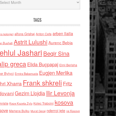
TAGS
arben llalla
alfons Grishaj
Anton Cefa
no kolonjari
Astrit Lulushi
Aurenc Bebja
an Bushati
ehlul Jashari
Beqir Sina
alip greca
Elida Buçpapaj
Elmi Berisha
Eugjen Merlika
er Bytyci
Ermira Babamusta
Frank shkreli
hri Xharra
Fritz
Ilir Levonja
Gezim Llojdia
dovani
kosova
rviste
Kolec Traboini
Keze Kozeta Zylo
sove
nderroi jete
Marjana Bulku
ne Kosove
Murat Gecaj