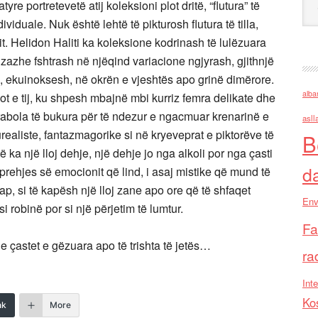
yre portretevetë atij koleksioni plot dritë, “flutura” të
viduale. Nuk është lehtë të pikturosh flutura të tilla,
tit. Helidon Haliti ka koleksione kodrinash të lulëzuara
zazhe fshtrash në njëqind variacione ngjyrash, gjithnjë
e, ekuinoksesh, në okrën e vjeshtës apo grinë dimërore.
alba
got e tij, ku shpesh mbajnë mbi kurriz femra delikate dhe
arabola të bukura për të ndezur e ngacmuar krenarinë e
asll
ealiste, fantazmagorike si në kryeveprat e piktorëve të
B
të ka një lloj dehje, një dehje jo nga alkoli por nga çasti
d
 shprehjes së emocionit që lind, i asaj mistike që mund të
ap, si të kapësh një lloj zane apo ore që të shfaqet
Env
si robinë por si një përjetim të lumtur.
Fa
dhe çastet e gëzuara apo të trishta të jetës…
ra
Inte
Ko
nk
More