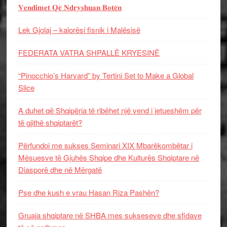
𝐕𝐞𝐧𝐝𝐢𝐦𝐞𝐭 𝐐𝐞̈ 𝐍𝐝𝐫𝐲𝐬𝐡𝐮𝐚𝐧 𝐁𝐨𝐭𝐞̈𝐧
Lek Gjolaj – kalorësi fisnik i Malësisë
FEDERATA VATRA SHPALLË KRYESINË
“Pinocchio’s Harvard” by Tertini Set to Make a Global
Slice
A duhet që Shqipëria të ribëhet një vend i jetueshëm për
të gjithë shqiptarët?
Përfundoi me sukses Seminari XIX Mbarëkombëtar i
Mësuesve të Gjuhës Shqipe dhe Kulturës Shqiptare në
Diasporë dhe në Mërgatë
Pse dhe kush e vrau Hasan Riza Pashën?
Gruaja shqiptare në SHBA mes sukseseve dhe sfidave