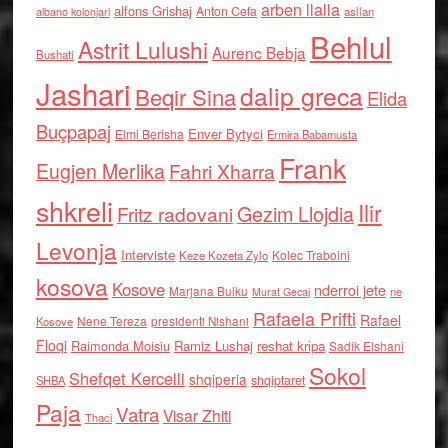
arben llalla
alfons Grishaj
Anton Cefa
asllan
albano kolonjari
Behlul
Astrit Lulushi
Aurenc Bebja
Bushati
Jashari
dalip greca
Beqir Sina
Elida
Buçpapaj
Enver Bytyci
Elmi Berisha
Ermira Babamusta
Frank
Eugjen Merlika
Fahri Xharra
shkreli
Ilir
Gezim Llojdia
Fritz radovani
Levonja
Interviste
Kolec Traboini
Keze Kozeta Zylo
kosova
Kosove
nderroi jete
Marjana Bulku
ne
Murat Gecaj
Rafaela Prifti
Rafael
Nene Tereza
Kosove
presidenti Nishani
Floqi
Raimonda Moisiu
Ramiz Lushaj
reshat kripa
Sadik Elshani
Sokol
Shefqet Kercelli
shqiperia
shqiptaret
SHBA
Paja
Vatra
Visar Zhiti
Thaci