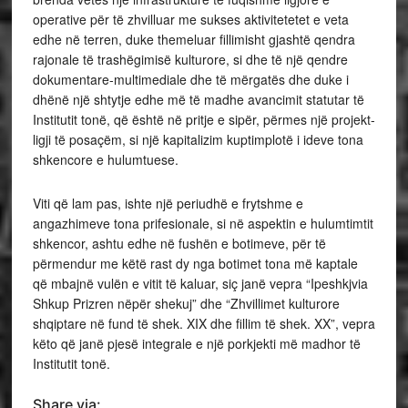
operative për të zhvilluar me sukses aktivitetetet e veta
edhe në terren, duke themeluar fillimisht gjashtë qendra
rajonale të trashëgimisë kulturore, si dhe të një qendre
dokumentare-multimediale dhe të mërgatës dhe duke i
dhënë një shtytje edhe më të madhe avancimit statutar të
Institutit tonë, që është në pritje e sipër, përmes një projekt-
ligji të posaçëm, si një kapitalizim kuptimplotë i ideve tona
shkencore e hulumtuese.
Viti që lam pas, ishte një periudhë e frytshme e
angazhimeve tona prifesionale, si në aspektin e hulumtimtit
shkencor, ashtu edhe në fushën e botimeve, për të
përmendur me këtë rast dy nga botimet tona më kaptale
që mbajnë vulën e vitit të kaluar, siç janë vepra “Ipeshkjvia
Shkup Prizren nëpër shekuj” dhe “Zhvillimet kulturore
shqiptare në fund të shek. XIX dhe fillim të shek. XX”, vepra
këto që janë pjesë integrale e një porkjekti më madhor të
Institutit tonë.
Share via: