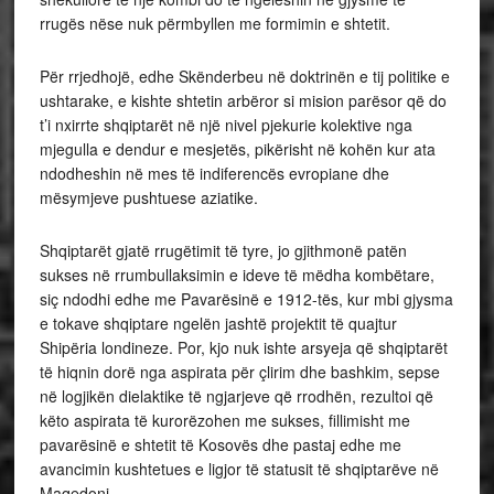
rrugës nëse nuk përmbyllen me formimin e shtetit.
Për rrjedhojë, edhe Skënderbeu në doktrinën e tij politike e
ushtarake, e kishte shtetin arbëror si mision parësor që do
t’i nxirrte shqiptarët në një nivel pjekurie kolektive nga
mjegulla e dendur e mesjetës, pikërisht në kohën kur ata
ndodheshin në mes të indiferencës evropiane dhe
mësymjeve pushtuese aziatike.
Shqiptarët gjatë rrugëtimit të tyre, jo gjithmonë patën
sukses në rrumbullaksimin e ideve të mëdha kombëtare,
siç ndodhi edhe me Pavarësinë e 1912-tës, kur mbi gjysma
e tokave shqiptare ngelën jashtë projektit të quajtur
Shipëria londineze. Por, kjo nuk ishte arsyeja që shqiptarët
të hiqnin dorë nga aspirata për çlirim dhe bashkim, sepse
në logjikën dielaktike të ngjarjeve që rrodhën, rezultoi që
këto aspirata të kurorëzohen me sukses, fillimisht me
pavarësinë e shtetit të Kosovës dhe pastaj edhe me
avancimin kushtetues e ligjor të statusit të shqiptarëve në
Maqedoni.