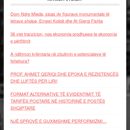
Dom Ndre Mjeda, sipas dy figurave monumentale të
letrave shqipe, Ernest Koliqit dhe At Gjergj Fishta
36 vjet tranzicion, nga ekonomia prodhuese te ekonomia
e përfitimit
A ndihmon krijimtaria në zbulimin e potencialeve të
fshehura?
PROF. AHMET QERIQI DHE EPOKA E REZISTENCЁS
DHE LUFTЁS PЁR LIRI!
FORMAT ALTERNATIVE TË EVIDENTIMIT TË
TARIFËS POSTARE NË HISTORINË E POSTËS
SHQIPTARE
NJË SPROVË E GUXIMSHME PERFORMIZMI…