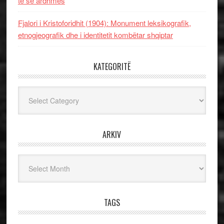
të së ardhmes
Fjalori i Kristoforidhit (1904): Monument leksikografik,
etnogjeografik dhe i identitetit kombëtar shqiptar
KATEGORITË
Kategoritë
ARKIV
Arkiv
TAGS