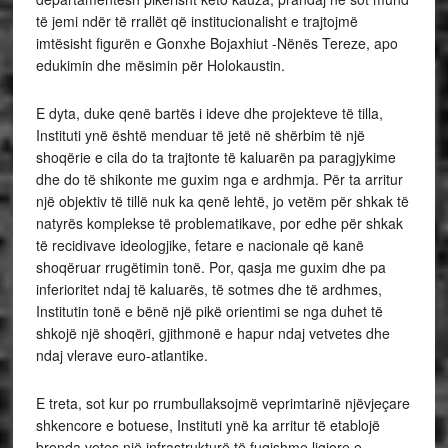
të jemi ndër të rrallët që institucionalisht e trajtojmë
imtësisht figurën e Gonxhe Bojaxhiut -Nënës Tereze, apo
edukimin dhe mësimin për Holokaustin.
E dyta, duke qenë bartës i ideve dhe projekteve të tilla,
Instituti ynë është menduar të jetë në shërbim të një
shoqërie e cila do ta trajtonte të kaluarën pa paragjykime
dhe do të shikonte me guxim nga e ardhmja. Për ta arritur
një objektiv të tillë nuk ka qenë lehtë, jo vetëm për shkak të
natyrës komplekse të problematikave, por edhe për shkak
të recidivave ideologjike, fetare e nacionale që kanë
shoqëruar rrugëtimin tonë. Por, qasja me guxim dhe pa
inferioritet ndaj të kaluarës, të sotmes dhe të ardhmes,
Institutin tonë e bënë një pikë orientimi se nga duhet të
shkojë një shoqëri, gjithmonë e hapur ndaj vetvetes dhe
ndaj vlerave euro-atlantike.
E treta, sot kur po rrumbullaksojmë veprimtarinë njëvjeçare
shkencore e botuese, Instituti ynë ka arritur të etablojë
brenda vetes një infrastrukturë të fuqishme ligjore e