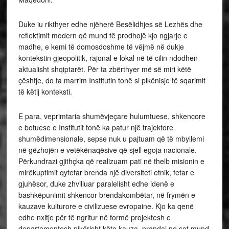
Duke iu rikthyer edhe njëherë Besëlidhjes së Lezhës dhe
reflektimit modern që mund të prodhojë kjo ngjarje e
madhe, e kemi të domosdoshme të vëjmë në dukje
kontekstin gjeopolitik, rajonal e lokal në të cilin ndodhen
aktualisht shqiptarët. Për ta zbërthyer më së miri këtë
çështje, do ta marrim Institutin tonë si pikënisje të sqarimit
të këtij konteksti.
E para, veprimtaria shumëvjeçare hulumtuese, shkencore
e botuese e Institutit tonë ka patur një trajektore
shumëdimensionale, sepse nuk u pajtuam që të mbyllemi
në gëzhojën e vetëkënaqësive që sjell egoja nacionale.
Përkundrazi gjithçka që realizuam pati në thelb misionin e
mirëkuptimit qytetar brenda një diversiteti etnik, fetar e
gjuhësor, duke zhvilluar paralelisht edhe idenë e
bashkëpunimit shkencor brendakombëtar, në frymën e
kauzave kulturore e civilizuese evropaine. Kjo ka qenë
edhe nxitje për të ngritur në formë projektesh e
departamentesh pikërisht këto kauza, prandaj ne sot mund