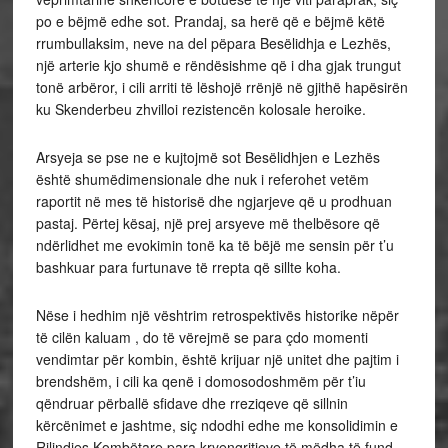
po e bëjmë edhe sot. Prandaj, sa herë që e bëjmë këtë
rrumbullaksim, neve na del pëpara Besëlidhja e Lezhës,
një arterie kjo shumë e rëndësishme që i dha gjak trungut
tonë arbëror, i cili arriti të lëshojë rrënjë në gjithë hapësirën
ku Skenderbeu zhvilloi rezistencën kolosale heroike.
Arsyeja se pse ne e kujtojmë sot Besëlidhjen e Lezhës
është shumëdimensionale dhe nuk i referohet vetëm
raportit në mes të historisë dhe ngjarjeve që u prodhuan
pastaj. Përtej kësaj, një prej arsyeve më thelbësore që
ndërlidhet me evokimin tonë ka të bëjë me sensin për t’u
bashkuar para furtunave të rrepta që sillte koha.
Nëse i hedhim një vështrim retrospektivës historike nëpër
të cilën kaluam , do të vërejmë se para çdo momenti
vendimtar për kombin, është krijuar një unitet dhe pajtim i
brendshëm, i cili ka qenë i domosodoshmëm për t’iu
qëndruar përballë sfidave dhe rreziqeve që sillnin
kërcënimet e jashtme, siç ndodhi edhe me konsolidimin e
Rilindjes Kombëtare para kryengritjeve të mëdha të fund-