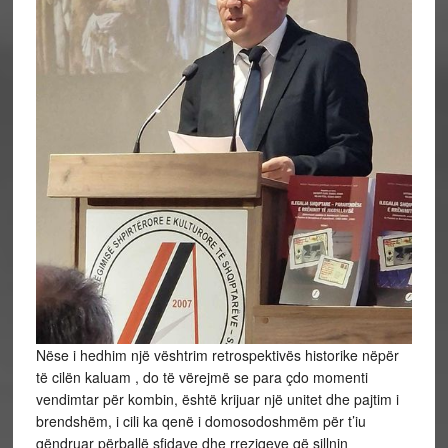
Nëse i hedhim një vështrim retrospektivës historike nëpër
të cilën kaluam , do të vërejmë se para çdo momenti
vendimtar për kombin, është krijuar një unitet dhe pajtim i
brendshëm, i cili ka qenë i domosodoshmëm për t’iu
qëndruar përballë sfidave dhe rreziqeve që sillnin