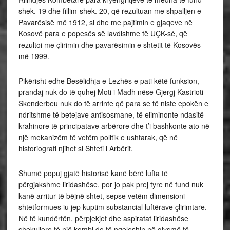
shek. 19 dhe fillim-shek. 20, që rezultuan me shpalljen e
Pavarësisë më 1912, si dhe me pajtimin e gjaqeve në
Kosovë para e popesës së lavdishme të UÇK-së, që
rezultoi me çlirimin dhe pavarësimin e shtetit të Kosovës
më 1999.
Pikërisht edhe Besëlidhja e Lezhës e pati këtë funksion,
prandaj nuk do të quhej Moti i Madh nëse Gjergj Kastrioti
Skenderbeu nuk do të arrinte që para se të niste epokën e
ndritshme të betejave antisosmane, të eliminonte ndasitë
krahinore të principatave arbërore dhe t’i bashkonte ato në
një mekanizëm të vetëm politik e ushtarak, që në
historiografi njihet si Shteti i Arbërit.
Shumë popuj gjatë historisë kanë bërë lufta të
përgjakshme liridashëse, por jo pak prej tyre në fund nuk
kanë arritur të bëjnë shtet, sepse vetëm dimensioni
shtetformues iu jep kuptim substancial luftërave çlirimtare.
Në të kundërtën, përpjekjet dhe aspiratat liridashëse
shekullore të një kombi do të ngeleshin në gjysmë të