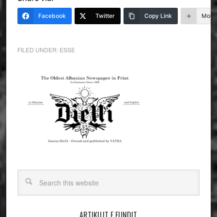
Facebook
Twitter
Copy Link
More
FILED UNDER:
ESSE
ARTIKUJT E FUNDIT