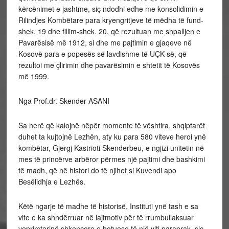
kërcënimet e jashtme, siç ndodhi edhe me konsolidimin e
Rilindjes Kombëtare para kryengritjeve të mëdha të fund-
shek. 19 dhe fillim-shek. 20, që rezultuan me
shpalljen e
Pavarësisë më 1912, si dhe me pajtimin e gjaqeve në
Kosovë para e popesës së lavdishme të UÇK-së, që
rezultoi me çlirimin dhe pavarësimin e shtetit të Kosovës
më 1999.
Nga Prof.dr. Skender ASANI
Sa herë që kalojnë nëpër momente të vështira, shqiptarët
duhet ta kujtojnë Lezhën, aty ku para 580 viteve heroi ynë
kombëtar, Gjergj Kastrioti Skenderbeu, e ngjizi unitetin në
mes të princërve arbëror përmes një pajtimi dhe bashkimi
të madh, që në histori do të njihet si Kuvendi apo
Besëlidhja e Lezhës.
Këtë ngarje të madhe të historisë, Instituti ynë tash e sa
vite e ka shndërruar në lajtmotiv për të rrumbullaksuar
veprimtarinë shkencore e botuese të një viti paraprak, siç