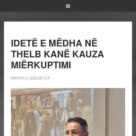
IDETË E MËDHA NË
THELB KANË KAUZA
MIËRKUPTIMI
MARCH 4, 2024
BY
S P