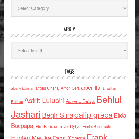
Kategoritë
ARKIV
Arkiv
TAGS
arben llalla
alfons Grishaj
Anton Cefa
asllan
albano kolonjari
Behlul
Astrit Lulushi
Aurenc Bebja
Bushati
Jashari
dalip greca
Beqir Sina
Elida
Buçpapaj
Enver Bytyci
Elmi Berisha
Ermira Babamusta
Frank
Eugjen Merlika
Fahri Xharra