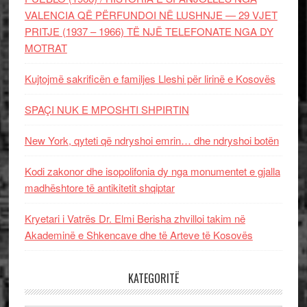
VALENCIA QË PËRFUNDOI NË LUSHNJE — 29 VJET
PRITJE (1937 – 1966) TË NJË TELEFONATE NGA DY
MOTRAT
Kujtojmë sakrificën e familjes Lleshi për lirinë e Kosovës
SPAÇI NUK E MPOSHTI SHPIRTIN
New York, qyteti që ndryshoi emrin… dhe ndryshoi botën
Kodi zakonor dhe isopolifonia dy nga monumentet e gjalla
madhështore të antikitetit shqiptar
Kryetari i Vatrës Dr. Elmi Berisha zhvilloi takim në
Akademinë e Shkencave dhe të Arteve të Kosovës
KATEGORITË