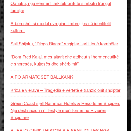
Oxhaku, nga elementi arkitektonik te simboli i trungut
familjar
Arbëreshët si model evropian i mbrojtjes së identitetit
kulturor
Sali Shijaku, “Diego Rivera” shqiptar i artit tonë kombëtar
“Dom Fred Kalaj, mes altarit dhe atdheut si hermeneutikë
e shpresës, kujtesës dhe shërbimit”
A PO ARMATOSET BALLKANI?
Kriza e vlerave – Tragjedia e vërtetë e tranzicionit shqiptar
Green Coast sjell Nammos Hotels & Resorts në Shqipëri:
Një destinacion i ri lifestyle merr formë në Rivierën
Shqiptare
PUEBLO (1966) / HISTORIA E SPANJOLLES NGA