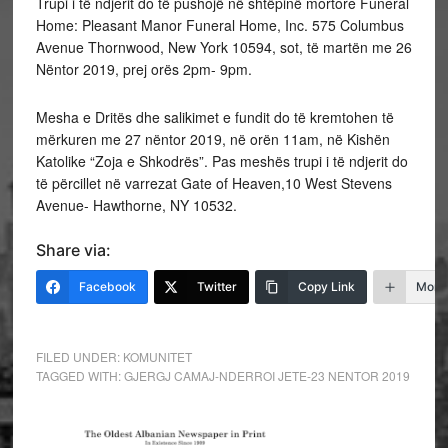
Trupi i të ndjerit do të pushojë në shtëpinë mortore Funeral
Home: Pleasant Manor Funeral Home, Inc. ‪575 Columbus
Avenue Thornwood, New York 10594, sot, të martën me 26
Nëntor 2019, prej orës 2pm- 9pm.
Mesha e Dritës dhe salikimet e fundit do të kremtohen të
mërkuren me 27 nëntor 2019, në orën 11am, në Kishën
Katolike “Zoja e Shkodrës”. Pas meshës trupi i të ndjerit do
të përcillet në varrezat Gate of Heaven,10 West Stevens
Avenue- Hawthorne, NY 10532.
Share via:
Facebook
Twitter
Copy Link
More
FILED UNDER:
KOMUNITET
TAGGED WITH:
GJERGJ CAMAJ-NDERROI JETE-23 NENTOR 2019