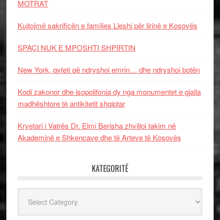
MOTRAT
Kujtojmë sakrificën e familjes Lleshi për lirinë e Kosovës
SPAÇI NUK E MPOSHTI SHPIRTIN
New York, qyteti që ndryshoi emrin… dhe ndryshoi botën
Kodi zakonor dhe isopolifonia dy nga monumentet e gjalla
madhështore të antikitetit shqiptar
Kryetari i Vatrës Dr. Elmi Berisha zhvilloi takim në
Akademinë e Shkencave dhe të Arteve të Kosovës
KATEGORITË
Kategoritë