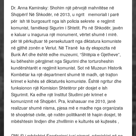
Dr. Anna Kaminsky: Shohim një përvojë mahnitëse në
Shqipëri! Në Shkodër, në 2013, u ngrit memoriali i parë
për ish të burgosurit nga ish policia sekrete e regjimit
komunist, famëkeqi Sigurim i Shtetit. Po në Shkodër, javën
e kaluar u inagurua një monument, vërtet shumë i mirë.
për të përkujtuar të persekutuarit nga diktatura komuniste
në gjithë zonën e Veriut. Në Tiranë ka dy ekspozita në
Bunk Art dhe është edhe muzeumi, “Shtëpia e Gjetheve”,
ku bëheshin përgjimet nga Sigurimi dhe torturoheshin
kundërshtarët e regjimit komunist. Sot në Muzeun Historik
Kombëtar ka një department shumë të madh, që trajton
krimet e kohës së diktaturës komuniste. Është ngritur dhe
funksionon një Komision Shtetëror për dosjet e ish
Sigurimit. Ka edhe një Institut Studimi për krimet e
komunizmit në Shqipëri. Pra, krahasuar me 2010, janë
realizuar shumë nisma, pjesa më e madhe nga organizata
të shoqërisë civile, që nxitën politikanët të hapin dosjet, të
mbështesin lindjen dhe zhvillimin e kulturës së kujtesës ,
DW: Si i mbështet Fondacioni juaj nismat, përpjekjet që po