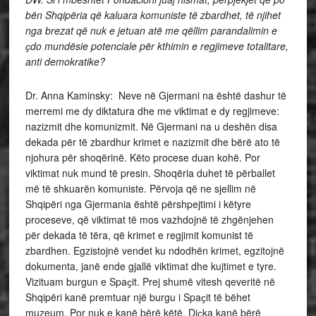
bën Shqipëria që kaluara komuniste të zbardhet, të njihet
nga brezat që nuk e jetuan atë me qëllim parandalimin e
ҫdo mundësie potenciale për kthimin e regjimeve totalitare,
anti demokratike?
Dr. Anna Kaminsky: Neve në Gjermani na është dashur të
merremi me dy diktatura dhe me viktimat e dy regjimeve:
nazizmit dhe komunizmit. Në Gjermani na u deshën disa
dekada për të zbardhur krimet e nazizmit dhe bërë ato të
njohura për shoqërinë. Këto procese duan kohë. Por
viktimat nuk mund të presin. Shoqëria duhet të përballet
më të shkuarën komuniste. Përvoja që ne sjellim në
Shqipëri nga Gjermania është përshpejtimi i këtyre
proceseve, që viktimat të mos vazhdojnë të zhgënjehen
për dekada të tëra, që krimet e regjimit komunist të
zbardhen. Egzistojnë vendet ku ndodhën krimet, egzitojnë
dokumenta, janë ende gjallë viktimat dhe kujtimet e tyre.
Vizituam burgun e Spaҫit. Prej shumë vitesh qeveritë në
Shqipëri kanë premtuar një burgu i Spaҫit të bëhet
muzeum. Por nuk e kanë bërë këtë. Diҫka kanë bërë