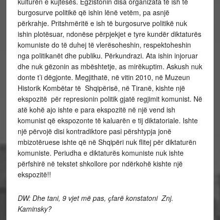
kulturën e kujtesës. Egzistonin disa organizata të ish të
burgosurve politikë që ishin lënë vetëm, pa asnjë
përkrahje. Pritshmëritë e ish të burgosurve politikë nuk
ishin plotësuar, ndonëse përpjekjet e tyre kundër diktaturës
komuniste do të duhej të vlerësoheshin, respektoheshin
nga politikanët dhe publiku. Përkundrazi. Ata ishin injoruar
dhe nuk gëzonin as mbështetje, as mirëkuptim. Askush nuk
donte t’i dëgjonte. Megjithatë, në vitin 2010, në Muzeun
Historik Kombëtar të Shqipërisë, në Tiranë, kishte një
ekspozitë për represionin politik gjatë regjimit komunist. Në
atë kohë ajo ishte e para ekspozitë në një vend ish
komunist që ekspozonte të kaluarën e tij diktatoriale. Ishte
një përvojë disi kontradiktore pasi përshtypja jonë
mbizotëruese ishte që në Shqipëri nuk flitej për diktaturën
komuniste. Periudha e diktaturës komuniste nuk ishte
përfshirë në tekstet shkollore por ndërkohë kishte një
ekspozitë!!
DW: Dhe tani, 9 vjet më pas, ҫfarë konstatoni Znj.
Kaminsky?