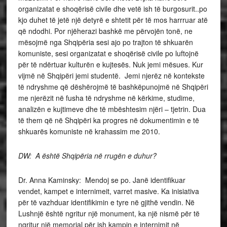
organizatat e shoqërisë civile dhe vetë ish të burgosurit..po
kjo duhet të jetë një detyrë e shtetit për të mos harrruar atë
që ndodhi. Por njëherazi bashkë me përvojën tonë, ne
mësojmë nga Shqipëria sesi ajo po trajton të shkuarën
komuniste, sesi organizatat e shoqërisë civile po luftojnë
për të ndërtuar kulturën e kujtesës. Nuk jemi mësues. Kur
vijmë në Shqipëri jemi studentë. Jemi njerëz në kontekste
të ndryshme që dëshërojmë të bashkëpunojmë në Shqipëri
me njerëzit në fusha të ndryshme në kërkime, studime,
analizën e kujtimeve dhe të mbështesim njëri – tjetrin. Dua
të them që në Shqipëri ka progres në dokumentimin e të
shkuarës komuniste në krahassim me 2010.
DW: A është Shqipëria në rrugën e duhur?
Dr. Anna Kaminsky: Mendoj se po. Janë identifikuar
vendet, kampet e internimeit, varret masive. Ka inisiativa
për të vazhduar identifikimin e tyre në gjithë vendin. Në
Lushnjë është ngritur një monument, ka një nismë për të
ngritur një memorial për ish kampin e internimit në