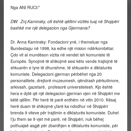
Nga ANI RUCI/*
DW: Znj.Kaminsky, cili është qëllimi vizitës tuaj në Shqipëri
bashkë me një delegacion nga Gjermania?
Dr. Anna Kaminsky: Fondacioni ynë, i themeluar nga
Bundestagu në 1998, ka edhe një mision ndërkombëtar.
Çdo vit ai mundëson vizita në vendet ish komuniste të
Europës. Synojmë të shikojmë sesi këto vende trajtojnë të
shkuarën e tyre të dhunshme, të shkuarën e diktaturës
komuniste. Delegacioni gjerman përbëhet nga 20
personalitete, drejtorë muzeumesh, qëndrash përkutimore,
arkivash, gazetarë, profesorë universitetesh. Kjo është
hera e dytë që një delegacion gjerman vjen në Shqipëri me
këtë qëllim. Për herë të parë erdhëm në vitin 2010. Kësaj
herë duam të shikojmë ҫfarë ka ndodhur në Shqipëri
brenda 9 viteve për trajtimin e diktaturës komuniste. Duhet
t’ju them se 9 vjet më parë, në Shqipëri, nuk bëhej
pothuajsë asgjë për zbardhjen e diktaturës komuniste, për