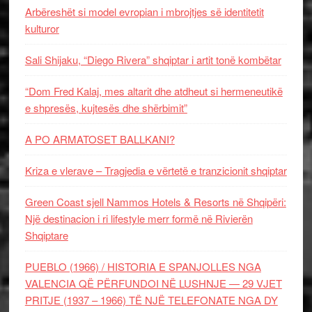
Arbëreshët si model evropian i mbrojtjes së identitetit
kulturor
Sali Shijaku, “Diego Rivera” shqiptar i artit tonë kombëtar
“Dom Fred Kalaj, mes altarit dhe atdheut si hermeneutikë
e shpresës, kujtesës dhe shërbimit”
A PO ARMATOSET BALLKANI?
Kriza e vlerave – Tragjedia e vërtetë e tranzicionit shqiptar
Green Coast sjell Nammos Hotels & Resorts në Shqipëri:
Një destinacion i ri lifestyle merr formë në Rivierën
Shqiptare
PUEBLO (1966) / HISTORIA E SPANJOLLES NGA
VALENCIA QË PËRFUNDOI NË LUSHNJE — 29 VJET
PRITJE (1937 – 1966) TË NJË TELEFONATE NGA DY