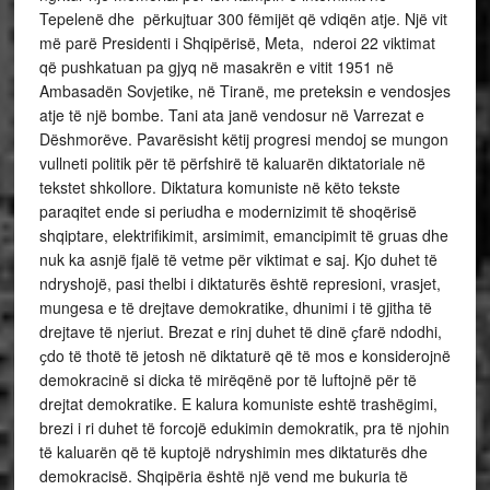
Tepelenë dhe përkujtuar 300 fëmijët që vdiqën atje. Një vit
më parë Presidenti i Shqipërisë, Meta, nderoi 22 viktimat
që pushkatuan pa gjyq në masakrën e vitit 1951 në
Ambasadën Sovjetike, në Tiranë, me preteksin e vendosjes
atje të një bombe. Tani ata janë vendosur në Varrezat e
Dëshmorëve. Pavarësisht këtij progresi mendoj se mungon
vullneti politik për të përfshirë të kaluarën diktatoriale në
tekstet shkollore. Diktatura komuniste në këto tekste
paraqitet ende si periudha e modernizimit të shoqërisë
shqiptare, elektrifikimit, arsimimit, emancipimit të gruas dhe
nuk ka asnjë fjalë të vetme për viktimat e saj. Kjo duhet të
ndryshojë, pasi thelbi i diktaturës është represioni, vrasjet,
mungesa e të drejtave demokratike, dhunimi i të gjitha të
drejtave të njeriut. Brezat e rinj duhet të dinë ҫfarë ndodhi,
ҫdo të thotë të jetosh në diktaturë që të mos e konsiderojnë
demokracinë si dicka të mirëqënë por të luftojnë për të
drejtat demokratike. E kalura komuniste eshtë trashëgimi,
brezi i ri duhet të forcojë edukimin demokratik, pra të njohin
të kaluarën që të kuptojë ndryshimin mes diktaturës dhe
demokracisë. Shqipëria është një vend me bukuria të