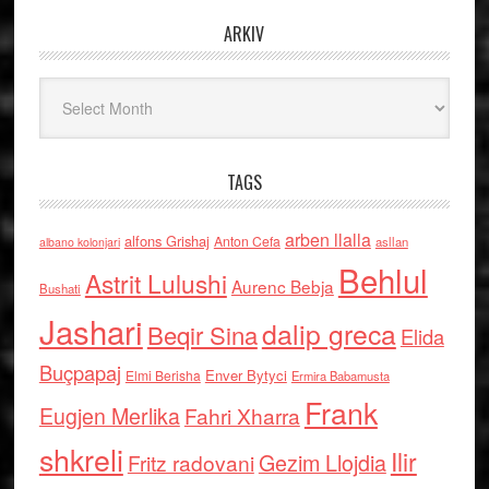
ARKIV
Arkiv
TAGS
arben llalla
alfons Grishaj
Anton Cefa
asllan
albano kolonjari
Behlul
Astrit Lulushi
Aurenc Bebja
Bushati
Jashari
dalip greca
Beqir Sina
Elida
Buçpapaj
Enver Bytyci
Elmi Berisha
Ermira Babamusta
Frank
Eugjen Merlika
Fahri Xharra
shkreli
Ilir
Gezim Llojdia
Fritz radovani