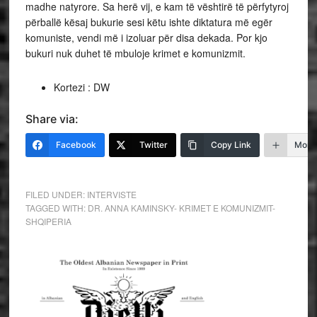
madhe natyrore. Sa herë vij, e kam të vështirë të përfytyroj
përballë kësaj bukurie sesi këtu ishte diktatura më egër
komuniste, vendi më i izoluar për disa dekada. Por kjo
bukuri nuk duhet të mbuloje krimet e komunizmit.
Kortezi : DW
Share via:
Facebook
Twitter
Copy Link
More
FILED UNDER:
INTERVISTE
TAGGED WITH:
DR. ANNA KAMINSKY- KRIMET E KOMUNIZMIT-
SHQIPERIA