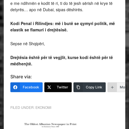
e me ndihmën e kodit të ri, ti do të jesh sërish në krye të
detyrës… apo në Dubai, sipas dëshirës.
Kodi Penal i Rilindjes: më i butë se qymyri politik, më
elastik se flamuri i drejtësisë.
Sepse në Shqipëri,
Drejtësia është për të vegjlit, kurse kodi është për të
mëdhenjtë.
Share via:
Facebook
Twitter
Copy Link
More
FILED UNDER:
EKONOMI