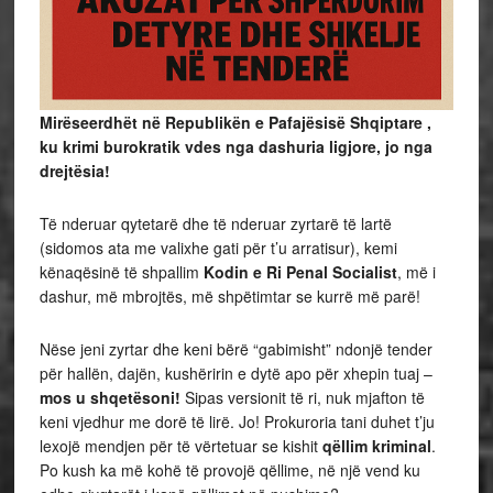
Mirëseerdhët në Republikën e Pafajësisë Shqiptare ,
ku krimi burokratik vdes nga dashuria ligjore, jo nga
drejtësia!
Të nderuar qytetarë dhe të nderuar zyrtarë të lartë
(sidomos ata me valixhe gati për t’u arratisur), kemi
kënaqësinë të shpallim
Kodin e Ri Penal Socialist
, më i
dashur, më mbrojtës, më shpëtimtar se kurrë më parë!
Nëse jeni zyrtar dhe keni bërë “gabimisht” ndonjë tender
për hallën, dajën, kushëririn e dytë apo për xhepin tuaj –
mos u shqetësoni!
Sipas versionit të ri, nuk mjafton të
keni vjedhur me dorë të lirë. Jo! Prokuroria tani duhet t’ju
lexojë mendjen për të vërtetuar se kishit
qëllim kriminal
.
Po kush ka më kohë të provojë qëllime, në një vend ku