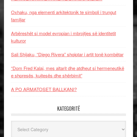
Oxhaku, nga elementi arkitektonik te simboli i trungut
familjar
Arbëreshët si model evropian i mbrojtjes së identitetit
kulturor
Sali Shijaku, “Diego Rivera” shqiptar i artit tonë kombëtar
“Dom Fred Kalaj, mes altarit dhe atdheut si hermeneutikë
e shpresës, kujtesës dhe shërbimit”
A PO ARMATOSET BALLKANI?
KATEGORITË
Kategoritë