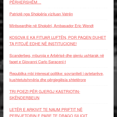
PËRHERSHËM…
Patriotë nga Shqipëria vizituan Vatrën
Mirëseardhje në Shqipëri, Ambasador Eric Wendt
KOSOVA E KA FITUAR LUFTËN, POR PAQEN DUHET
TA FITOJË EDHE NË INSTITUCIONE!
Scanderbeg, mburoja e Arbërisë dhe gjeniu ushtarak në
faqet e Giovanni Carlo Saraceni-t
Republika mbi interesat politike: sovraniteti i qytetarëve,
kushtetutshmëria dhe përgjegjësia shtetërore
TRI POEZI PËR GJERGJ KASTRIOTIN-
SKËNDERBEUN
LETËR E ARKIVIT TE NAUM PRIFTIT NË
PERVJETORIN E PARE TE DRAGO SILIQIT