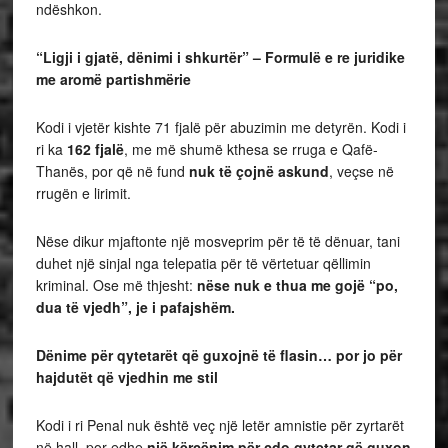
ndëshkon.
“Ligji i gjatë, dënimi i shkurtër” – Formulë e re juridike
me aromë partishmërie
Kodi i vjetër kishte 71 fjalë për abuzimin me detyrën. Kodi i
ri ka
162 fjalë
, me më shumë kthesa se rruga e Qafë-
Thanës, por që në fund
nuk të çojnë askund
, veçse në
rrugën e lirimit.
Nëse dikur mjaftonte një mosveprim për të të dënuar, tani
duhet një sinjal nga telepatia për të vërtetuar qëllimin
kriminal. Ose më thjesht:
nëse nuk e thua me gojë “po,
dua të vjedh”, je i pafajshëm.
Dënime për qytetarët që guxojnë të flasin… por jo për
hajdutët që vjedhin me stil
Kodi i ri Penal nuk është veç një letër amnistie për zyrtarët
në hall, por edhe
një kërcënim për çdo qytetar që guxon