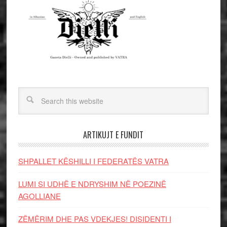
ARTIKUJT E FUNDIT
SHPALLET KËSHILLI I FEDERATËS VATRA
LUMI SI UDHË E NDRYSHIM NË POEZINË
AGOLLIANE
ZËMËRIM DHE PAS VDEKJES! DISIDENTI I