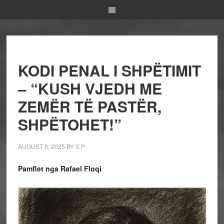
KODI PENAL I SHPËTIMIT
– “KUSH VJEDH ME
ZEMËR TË PASTËR,
SHPËTOHET!”
AUGUST 8, 2025
BY
S P
Pamflet nga Rafael Floqi