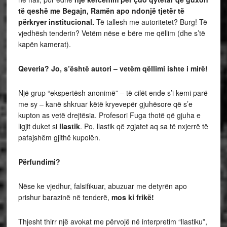
të qeshë me Begajn, Ramën apo ndonjë tjetër të
përkryer institucional.
Të tallesh me autoritetet? Burg! Të
vjedhësh tenderin? Vetëm nëse e bëre me qëllim (dhe s’të
kapën kamerat).
Qeveria? Jo, s’është autori – vetëm qëllimi ishte i mirë!
Një grup “ekspertësh anonimë” – të cilët ende s’i kemi parë
me sy – kanë shkruar këtë kryevepër gjuhësore që s’e
kupton as vetë drejtësia. Profesori Fuga thotë që gjuha e
ligjit duket si
llastik
. Po, llastik që zgjatet aq sa të nxjerrë të
pafajshëm gjithë kupolën.
Përfundimi?
Nëse ke vjedhur, falsifikuar, abuzuar me detyrën apo
prishur barazinë në tenderë,
mos ki frikë!
Thjesht thirr një avokat me përvojë në interpretim “llastiku”,