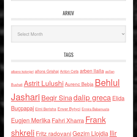
ARKIV
Arkiv
TAGS
arben llalla
alfons Grishaj
Anton Cefa
asllan
albano kolonjari
Behlul
Astrit Lulushi
Aurenc Bebja
Bushati
Jashari
dalip greca
Beqir Sina
Elida
Buçpapaj
Enver Bytyci
Elmi Berisha
Ermira Babamusta
Frank
Eugjen Merlika
Fahri Xharra
shkreli
Ilir
Gezim Llojdia
Fritz radovani