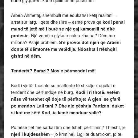
edhe gjyqtarët i kanë qëllimet në pushime?
Arben Ahmetaj, shembulli më edukativ i këtij realiteti –
arratisur larg, i qetë dhe i lirë – është prova që
kodi penal
mund të jetë më i butë se një çaj kamomili në ditë
proteste
. Një vendim gjykate nuk u zbatua? Dëm me
miliona? Asnjë problem.
S’e provoi dot njeri që Arbeni
donte të dëmtonte me vetëdije. Ndoshta i rrëshqiti
gishti në dëm.
Tenderët? Barazi? Mos e përmendni më!
Kodi i vjetër thoshte se mjaftonte të shkelje rregullat e
tenderit dhe përfundoje në burg.
Kodi i ri thotë: vetëm
nëse vërtetohet që doje të përfitoje! A gjeni se çfarë
po mendon Lali tani ? Dhe ajo çështja Partizani duket
si kot me këtë Kod, ta kenë menduar vallë?
Po nëse flet me sarkazëm dhe fsheh përfitimin? Thjesht, je
njeri i kujdesshëm
– jo kriminel. Ligji të duartroket, jo të