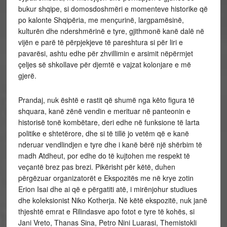
bukur shqipe, si domosdoshmëri e momenteve historike që
po kalonte Shqipëria, me mençurinë, largpamësinë,
kulturën dhe ndershmërinë e tyre, gjithmonë kanë dalë në
vijën e parë të përpjekjeve të pareshtura si për liri e
pavarësi, ashtu edhe për zhvillimin e arsimit nëpërmjet
çeljes së shkollave për djemtë e vajzat kolonjare e më
gjerë.
Prandaj, nuk është e rastit që shumë nga këto figura të
shquara, kanë zënë vendin e merituar në panteonin e
historisë tonë kombëtare, deri edhe në funksione të larta
politike e shtetërore, dhe si të tillë jo vetëm që e kanë
nderuar vendlindjen e tyre dhe i kanë bërë një shërbim të
madh Atdheut, por edhe do të kujtohen me respekt të
veçantë brez pas brezi. Pikërisht për këtë, duhen
përgëzuar organizatorët e Ekspozitës me në krye zotin
Erion Isai dhe ai që e përgatiti atë, i mirënjohur studiues
dhe koleksionist Niko Kotherja. Në këtë ekspozitë, nuk janë
thjeshtë emrat e Rilindasve apo fotot e tyre të kohës, si
Jani Vreto, Thanas Sina, Petro Nini Luarasi, Themistokli