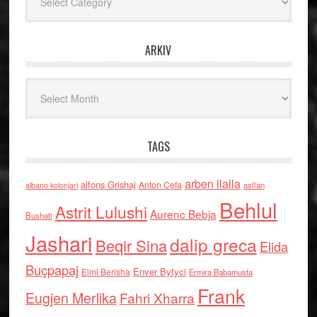
ARKIV
Arkiv
TAGS
arben llalla
alfons Grishaj
Anton Cefa
asllan
albano kolonjari
Behlul
Astrit Lulushi
Aurenc Bebja
Bushati
Jashari
dalip greca
Beqir Sina
Elida
Buçpapaj
Enver Bytyci
Elmi Berisha
Ermira Babamusta
Frank
Eugjen Merlika
Fahri Xharra