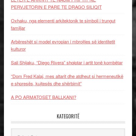
PERVJETORIN E PARE TE DRAGO SILIQIT
Oxhaku, nga elementi arkitektonik te simboli i trungut
familjar
Arbëreshët si model evropian i mbrojtjes së identitetit
kulturor
Sali Shijaku, “Diego Rivera” shqiptar i artit tonë kombëtar
“Dom Fred Kalaj, mes altarit dhe atdheut si hermeneutikë
e shpresës, kujtesës dhe shërbimit”
A PO ARMATOSET BALLKANI?
KATEGORITË
Kategoritë