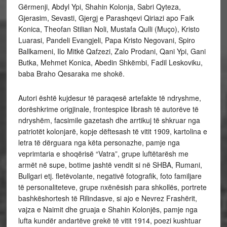
Gërmenji, Abdyl Ypi, Shahin Kolonja, Sabri Qyteza,
Gjerasim, Sevasti, Gjergj e Parashqevi Qiriazi apo Faik
Konica, Theofan Stilian Noli, Mustafa Qulli (Muço), Kristo
Luarasi, Pandeli Evangjeli, Papa Kristo Negovani, Spiro
Ballkameni, Ilo Mitkë Qafzezi, Zalo Prodani, Qani Ypi, Gani
Butka, Mehmet Konica, Abedin Shkëmbi, Fadil Leskoviku,
baba Braho Qesaraka me shokë.
Autori është kujdesur të paraqesë artefakte të ndryshme,
dorëshkrime origjinale, frontespice librash të autorëve të
ndryshëm, facsimile gazetash dhe arrtikuj të shkruar nga
patriotët kolonjarë, kopje dëftesash të vitit 1909, kartolina e
letra të dërguara nga këta personazhe, pamje nga
veprimtaria e shoqërisë “Vatra”, grupe luftëtarësh me
armët në supe, botime jashtë vendit si në SHBA, Rumani,
Bullgari etj. fletëvolante, negativë fotografik, foto familjare
të personaliteteve, grupe nxënësish para shkollës, portrete
bashkëshortesh të Rilindasve, si ajo e Nevrez Frashërit,
vajza e Naimit dhe gruaja e Shahin Kolonjës, pamje nga
lufta kundër andartëve grekë të vitit 1914, poezi kushtuar