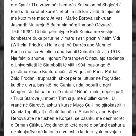
ore Qani / Ti u vrave për flamurë / Sot valon mi Shqipëri /
Emri s`të harohet kurrë”. Shohim një kartvizitë të thjeshtë
me kuptim të madh; At Vasil Marko Borova i shkruan
Jasharit: “Ju urojmë Bajramin përgjithmonë Gëzuarë.
19.5.1928”. Të bën përshtypje Faik Konica me veshje
kombëtare duke pritur në 7 mars 1914 pricin Vilhelm Vidi
(Wilhelm Friedrich Heinrich), në Durrës apo Mehmet
Konica me Isa Boletinin dhe Ismail Qemalin në vitin 1913.
Një fakt jo shumë i njohur: Parashqevi Qiriazi, ajo studentja
e Universitetit të Stambollit të vitit 1904, paska qenë
pjesëmarrëse e Konferencës së Paqes në Paris. Patrioti
Zalo Prodani, trupmadh, shkoi për të luftuar në Pogradec,
ku dhe u vra, bashkë me Ganiun, ndaj populli u ngriti
këngën: “Ju luftuat me një mbret / Nëpër male, nëpër gurë,
/ Trupi Starovë ju mbet / Trim si ju më s`pillet kurrë”. U
vranë në Starovë, ashtu sikurse Muço Çulli me gjirokastritin
Çerçiz Topulli, atje në atë fushën e Shkodrës, apo Bajazit
Rehova atje në fushën e Korçës, së bashku me dëshmorët
e Orman Çiflikut. Veç duhet të ketë qenë e pafund dashuria
e kolonjarëve që luftonin e vriteshin kudo e lypte nevoja e