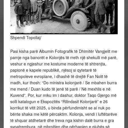
Shpendi Topollaj/
Pasi kisha parë Albumin Fotografik të Dhimitër Vangjelit me
pamje nga banorët e Kolonjës të rreth një shekulli më parë,
veshur e ngjeshur me kostume moderne të shtrenjta,
papionë e kapele republikë, njësoj si qytetarë të
metropoleve evropiane, i dhashë të drejtë Fan Nolit të
madh, kur thosh: “Do ministra kolonjarë / Se mbahen burra
me mend / Duan kudo të jenë të parë / Në mexhlis e në
Kuvend”. Por, kur miku im i dashur, doktor Taqo Gjergo më
solli katalogun e Ekspozitës “Rilindasit Kolonjarë” e 26
korrikut të vitit 2025, u binda përfundimisht se ai nuk po
bënte shaka me këtë përcaktim. Kolonja, vendi i luftëtarëve
të shquar atdhetarë dhe treva nga kishin dalë burra e gra
sypatrembura, në mbrojtjen dhe përhapjen e gjuhës së