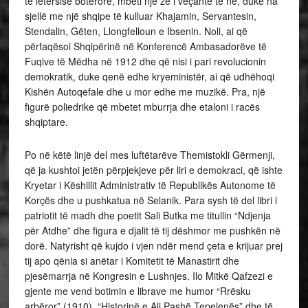
të letërsisë botërore, mbeti një zë i veçantë te ne, duke na
sjellë me një shqipe të kulluar Khajamin, Servantesin,
Stendalin, Gëten, Llongfelloun e Ibsenin. Noli, ai që
përfaqësoi Shqipërinë në Konferencë Ambasadorëve të
Fuqive të Mëdha në 1912 dhe që nisi i pari revolucionin
demokratik, duke qenë edhe kryeministër, ai që udhëhoqi
Kishën Autoqefale dhe u mor edhe me muzikë. Pra, një
figurë poliedrike që mbetet mburrja dhe etaloni i racës
shqiptare.
Po në këtë linjë del mes luftëtarëve Themistokli Gërmenji,
që ja kushtoi jetën përpjekjeve për liri e demokraci, që ishte
Kryetar i Këshillit Administrativ të Republikës Autonome të
Korçës dhe u pushkatua në Selanik. Para sysh të del libri i
patriotit të madh dhe poetit Sali Butka me titullin “Ndjenja
për Atdhe” dhe figura e djalit të tij dëshmor me pushkën në
dorë. Natyrisht që kujdo i vjen ndër mend çeta e krijuar prej
tij apo qënia si anëtar i Komitetit të Manastirit dhe
pjesëmarrja në Kongresin e Lushnjes. Ilo Mitkë Qafzezi e
gjente me vend botimin e librave me humor “Rrësku
arbëror” (1910), “Historinë e Ali Pashë Tepelenës” dhe të