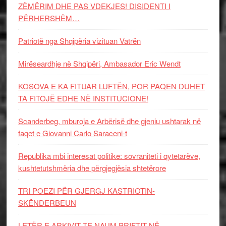
ZËMËRIM DHE PAS VDEKJES! DISIDENTI I
PËRHERSHËM…
Patriotë nga Shqipëria vizituan Vatrën
Mirëseardhje në Shqipëri, Ambasador Eric Wendt
KOSOVA E KA FITUAR LUFTËN, POR PAQEN DUHET
TA FITOJË EDHE NË INSTITUCIONE!
Scanderbeg, mburoja e Arbërisë dhe gjeniu ushtarak në
faqet e Giovanni Carlo Saraceni-t
Republika mbi interesat politike: sovraniteti i qytetarëve,
kushtetutshmëria dhe përgjegjësia shtetërore
TRI POEZI PËR GJERGJ KASTRIOTIN-
SKËNDERBEUN
LETËR E ARKIVIT TE NAUM PRIFTIT NË