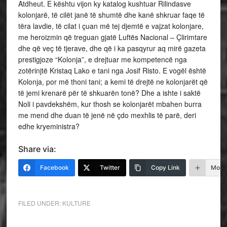
Atdheut. E kështu vijon ky katalog kushtuar Rilindasve
kolonjarë, të cilët janë të shumtë dhe kanë shkruar faqe të
tëra lavdie, të cilat i çuan më tej djemtë e vajzat kolonjare,
me heroizmin që treguan gjatë Luftës Nacional – Çlirimtare
dhe që veç të tjerave, dhe që i ka pasqyrur aq mirë gazeta
prestigjoze “Kolonja”, e drejtuar me kompetencë nga
zotërinjtë Kristaq Lako e tani nga Josif Risto. E vogël është
Kolonja, por më thoni tani; a kemi të drejtë ne kolonjarët që
të jemi krenarë për të shkuarën tonë? Dhe a ishte i saktë
Noli i pavdekshëm, kur thosh se kolonjarët mbahen burra
me mend dhe duan të jenë në çdo mexhlis të parë, deri
edhe kryeministra?
Share via:
Facebook
Twitter
Copy Link
More
FILED UNDER:
KULTURE