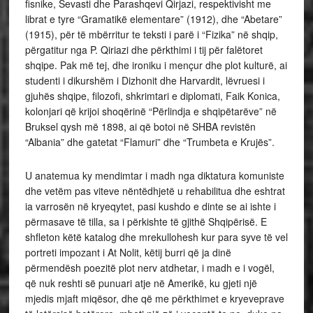
fisnike, Sevasti dhe Parashqevi Qirjazi, respektivisht me
librat e tyre “Gramatikë elementare” (1912), dhe “Abetare”
(1915), për të mbërritur te teksti i parë i “Fizika” në shqip,
përgatitur nga P. Qiriazi dhe përkthimi i tij për falëtoret
shqipe. Pak më tej, dhe ironiku i mençur dhe plot kulturë, ai
studenti i dikurshëm i Dizhonit dhe Harvardit, lëvruesi i
gjuhës shqipe, filozofi, shkrimtari e diplomati, Faik Konica,
kolonjari që krijoi shoqërinë “Përlindja e shqipëtarëve” në
Bruksel qysh më 1898, ai që botoi në SHBA revistën
“Albania” dhe gatetat “Flamuri” dhe “Trumbeta e Krujës”.
U anatemua ky mendimtar i madh nga diktatura komuniste
dhe vetëm pas viteve nëntëdhjetë u rehabilitua dhe eshtrat
ia varrosën në kryeqytet, pasi kushdo e dinte se ai ishte i
përmasave të tilla, sa i përkishte të gjithë Shqipërisë. E
shfleton këtë katalog dhe mrekullohesh kur para syve të vel
portreti impozant i At Nolit, këtij burri që ja dinë
përmendësh poezitë plot nerv atdhetar, i madh e i vogël,
që nuk reshti së punuari atje në Amerikë, ku gjeti një
mjedis mjaft miqësor, dhe që me përkthimet e kryeveprave