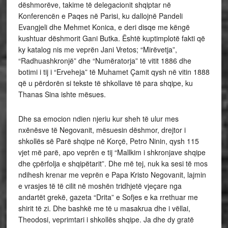
dëshmorëve, takime të delegacionit shqiptar në
Konferencën e Paqes në Parisi, ku dallojnë Pandeli
Evangjeli dhe Mehmet Konica, e deri disqe me këngë
kushtuar dëshmorit Gani Butka. Është kuptimplotë fakti që
ky katalog nis me veprën Jani Vretos; “Mirëvetja”,
“Radhuashkronjë” dhe “Numëratorja” të vitit 1886 dhe
botimi i tij i “Erveheja” të Muhamet Çamit qysh në vitin 1888
që u përdorën si tekste të shkollave të para shqipe, ku
Thanas Sina ishte mësues.
Dhe sa emocion ndien njeriu kur sheh të ulur mes
nxënësve të Negovanit, mësuesin dëshmor, drejtor i
shkollës së Parë shqipe në Korçë, Petro Ninin, qysh 115
vjet më parë, apo veprën e tij “Mallkim i shkronjave shqipe
dhe çpërfolja e shqipëtarit”. Dhe më tej, nuk ka sesi të mos
ndihesh krenar me veprën e Papa Kristo Negovanit, lajmin
e vrasjes të të cilit në moshën tridhjetë vjeçare nga
andartët grekë, gazeta “Drita” e Sofjes e ka rrethuar me
shirit të zi. Dhe bashkë me të u masakrua dhe i vëllai,
Theodosi, veprimtari i shkollës shqipe. Ja dhe dy gratë