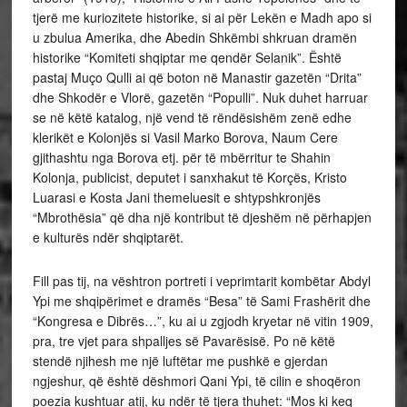
tjerë me kuriozitete historike, si ai për Lekën e Madh apo si
u zbulua Amerika, dhe Abedin Shkëmbi shkruan dramën
historike “Komiteti shqiptar me qendër Selanik”. Është
pastaj Muço Qulli ai që boton në Manastir gazetën “Drita”
dhe Shkodër e Vlorë, gazetën “Populli”. Nuk duhet harruar
se në këtë katalog, një vend të rëndësishëm zenë edhe
klerikët e Kolonjës si Vasil Marko Borova, Naum Cere
gjithashtu nga Borova etj. për të mbërritur te Shahin
Kolonja, publicist, deputet i sanxhakut të Korçës, Kristo
Luarasi e Kosta Jani themeluesit e shtypshkronjës
“Mbrothësia” që dha një kontribut të djeshëm në përhapjen
e kulturës ndër shqiptarët.
Fill pas tij, na vështron portreti i veprimtarit kombëtar Abdyl
Ypi me shqipërimet e dramës “Besa” të Sami Frashërit dhe
“Kongresa e Dibrës…”, ku ai u zgjodh kryetar në vitin 1909,
pra, tre vjet para shpalljes së Pavarësisë. Po në këtë
stendë njihesh me një luftëtar me pushkë e gjerdan
ngjeshur, që është dëshmori Qani Ypi, të cilin e shoqëron
poezia kushtuar atij, ku ndër të tjera thuhet: “Mos ki keq