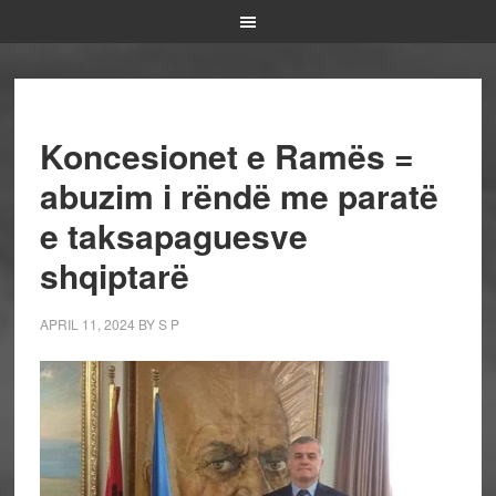
Koncesionet e Ramës =
abuzim i rëndë me paratë
e taksapaguesve
shqiptarë
APRIL 11, 2024
BY
S P