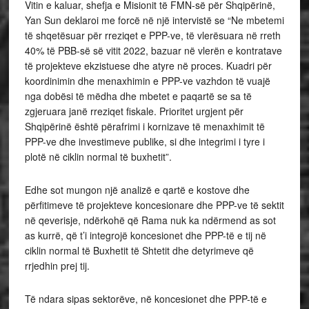
Vitin e kaluar, shefja e Misionit të FMN-së për Shqipërinë,
Yan Sun deklaroi me forcë në një intervistë se “Ne mbetemi
të shqetësuar për rreziqet e PPP-ve, të vlerësuara në rreth
40% të PBB-së së vitit 2022, bazuar në vlerën e kontratave
të projekteve ekzistuese dhe atyre në proces. Kuadri për
koordinimin dhe menaxhimin e PPP-ve vazhdon të vuajë
nga dobësi të mëdha dhe mbetet e paqartë se sa të
zgjeruara janë rreziqet fiskale. Prioritet urgjent për
Shqipërinë është përafrimi i kornizave të menaxhimit të
PPP-ve dhe investimeve publike, si dhe integrimi i tyre i
plotë në ciklin normal të buxhetit”.
Edhe sot mungon një analizë e qartë e kostove dhe
përfitimeve të projekteve koncesionare dhe PPP-ve të sektit
në qeverisje, ndërkohë që Rama nuk ka ndërmend as sot
as kurrë, që t’i integrojë koncesionet dhe PPP-të e tij në
ciklin normal të Buxhetit të Shtetit dhe detyrimeve që
rrjedhin prej tij.
Të ndara sipas sektorëve, në koncesionet dhe PPP-të e