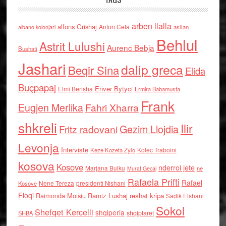
arben llalla
alfons Grishaj
Anton Cefa
asllan
albano kolonjari
Behlul
Astrit Lulushi
Aurenc Bebja
Bushati
Jashari
dalip greca
Beqir Sina
Elida
Buçpapaj
Enver Bytyci
Elmi Berisha
Ermira Babamusta
Frank
Eugjen Merlika
Fahri Xharra
shkreli
Ilir
Gezim Llojdia
Fritz radovani
Levonja
Interviste
Kolec Traboini
Keze Kozeta Zylo
kosova
Kosove
nderroi jete
Marjana Bulku
ne
Murat Gecaj
Rafaela Prifti
Rafael
Nene Tereza
Kosove
presidenti Nishani
Floqi
Raimonda Moisiu
Ramiz Lushaj
reshat kripa
Sadik Elshani
Sokol
Shefqet Kercelli
shqiperia
shqiptaret
SHBA