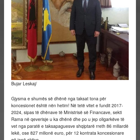
Bujar Leskaj/
Gjysma e shumës së dhënë nga taksat tona për
koncesionet është nën hetim! Në tetë vitet e fundit 2017-
2024, sipas të dhënave të Ministrisë së Financave, sekti
Rama në qeverisje u ka dhënë dhe po u jep oligarkëve të
vet nga paratë e taksapaguesve shqiptarë rreth 86 miliardë
lekë, ose 827 milionë euro, për 12 kontrata koncesionare
që janë aktive.