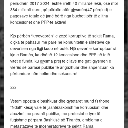
periudhën 2017-2024, është rreth 40 miliardë lekë, ose mbi
384 milionë euro, që përbën afër gjysmën(47 përqind) e
pagesave totale që janë bërë nga buxheti për të gjitha
koncesionet dhe PPP-të aktive!
Kjo përbën “kryeveprën” e zezë korruptive të sektit Rama,
diçka të pahasur më parë në komunitetin e shteteve që
qeverisen nga ligji kudo në botë. Një qeveri e korruptuar si
kjo e Ramës, ka dhënë 12 koncesione dhe PPP në tetë
vitet e fundit, ku gjysma prej të cilave me gati gjysmën e
vlerës së parasë publike të angazhuar dhe shpenzuar, ka
përfunduar nën hetim dhe sekuestro!
xxx
Vetëm opozita e bashkuar dhe qytetarët mund t’i thonë
“Ndal!” kësaj vale të jashtëzakonshme korrupsioni dhe
abuzimi me paranë publike, me protestat e tyre të
fuqishme përpara Bashkisë së Tiranës, emblema e
metastazave të inceneratorëve të sektit Rama.