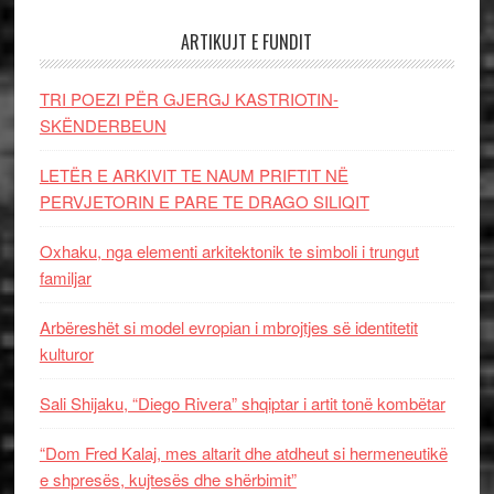
ARTIKUJT E FUNDIT
TRI POEZI PËR GJERGJ KASTRIOTIN-
SKËNDERBEUN
LETËR E ARKIVIT TE NAUM PRIFTIT NË
PERVJETORIN E PARE TE DRAGO SILIQIT
Oxhaku, nga elementi arkitektonik te simboli i trungut
familjar
Arbëreshët si model evropian i mbrojtjes së identitetit
kulturor
Sali Shijaku, “Diego Rivera” shqiptar i artit tonë kombëtar
“Dom Fred Kalaj, mes altarit dhe atdheut si hermeneutikë
e shpresës, kujtesës dhe shërbimit”