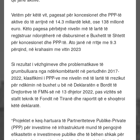
Vetëm për këtë vit, pagesat për koncesionet dhe PPP-të
aktive do të arrijnë në 14.3 miliardë lekë, ose 138 milionë
euro. Këto pagesa përbëjnë nivelin më të lartë të
regjistruar ndonjëherë në disbursimet e Buxhetit të Shtetit
për koncesionet dhe PPP-të. Ato janë në rritje me 9.3
përqind, në krahasim me vitin 2023
Si rezultat i vëzhgimeve dhe problematikave të
grumbulluara nga ndërkombëtarët në periudhën 2017-
2022, klasifikimi i PPP-ve me nivelin më të lartë të rrezikut
për ndikimin në buxhet u bë në Deklaratën e Bordit të
Drejtorëve të FMN-së në 13 dhjetor 2022, pas vizitës së
stafit teknik të Fondit në Tiranë dhe raportit që e shoqëroi
këtë deklaratë.
“Projektet e keq-hartuara të Partneriteteve Publike-Private
(PPP) për investime në infrastrukturë mund të pengojnë
efikasitetin e investimeve publike dhe të bëhen shkak për