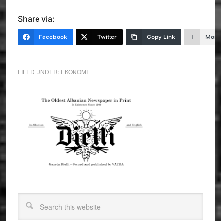
Share via:
Facebook
Twitter
Copy Link
More
FILED UNDER:
EKONOMI