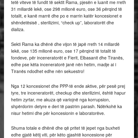
tetë viteve të fundit të sektit Rama, pjesën e luanit me rreth
31 miliardë lekë, ose 298 milionë euro, ose 36 përqind të
totalit, e kanë marrë dhe po e marrin katër koncesionet e
shëndetësisë , sterilizimi, “check up”, laboratorët dhe
dializa.
Sekti Rama ka dhënë dhe vijon të japë rreth 14 miliardë
lekë, ose 135 milionë euro, ose 17 përqind të totalit të
fondeve, për inceneratorët e Fierit, Elbasanit dhe Tiranës,
edhe pse këta inceneratorë janë nën hetim, madje ai i
Tiranës ndodhet edhe nën sekuestro!
Nga 12 koncesionet dhe PPP-të ende aktive, për pesë prej
tyre, tre inceneratorët, checkup dhe sterilizimi, është hapur
hetim zyrtar, me akuza që variojnë nga korrupsion,
shpërdorim detyre e deri të pastrim parash. Ndërkohë ka
nisur hetimi dhe për koncesionin e laboratorëve.
Shuma totale e dhënë dhe që pritet të jepet nga buxheti
edhe gjatë këtij viti, për këto gjashtë koncesione për