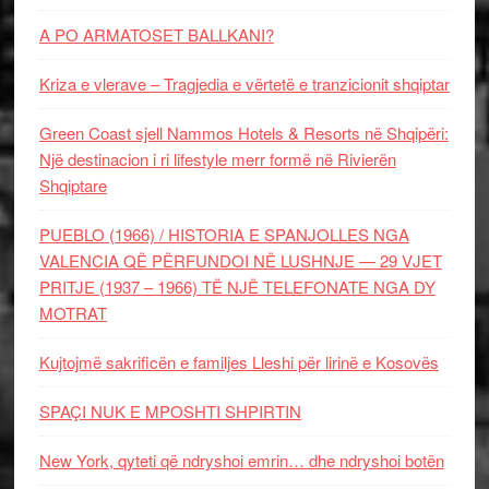
A PO ARMATOSET BALLKANI?
Kriza e vlerave – Tragjedia e vërtetë e tranzicionit shqiptar
Green Coast sjell Nammos Hotels & Resorts në Shqipëri:
Një destinacion i ri lifestyle merr formë në Rivierën
Shqiptare
PUEBLO (1966) / HISTORIA E SPANJOLLES NGA
VALENCIA QË PËRFUNDOI NË LUSHNJE — 29 VJET
PRITJE (1937 – 1966) TË NJË TELEFONATE NGA DY
MOTRAT
Kujtojmë sakrificën e familjes Lleshi për lirinë e Kosovës
SPAÇI NUK E MPOSHTI SHPIRTIN
New York, qyteti që ndryshoi emrin… dhe ndryshoi botën