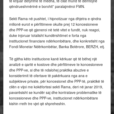
të krijuar detyrime të mëdha, të cilat mund të dëmtojnë
qëndrueshmërinë e borxhit” paralajmëroi FMN.
Sekti Rama në pushtet, i hipnotizuar nga dhjetra e qindra
milionë eurot e përfitimeve okulte prej 12 koncesioneve
dhe PPP-ve që gjeneroi në tetë vitet e fundit, nuk reagoi,
duke injoruar totalisht kundërshtimet e forta nga
institucionet financiare ndërkombëtare, dhe konkretisht nga
Fondi Monetar Ndërkombëtar, Banka Botërore, BERZH, etj.
Të gjitha këto institucione kanë kërkuar që të bëhej një
analizë e qartë e kostove dhe përfitimeve te koncesioneve
dhe PPP-ve, si dhe të ndalohej praktika abuzive e
konsiderimit të ofertave të pakërkuara nga ana e
subjekteve private, për koncesionet dhe PPP-të, praktikë të
cilën e vijoi me kokëfortesi sekti Rama, deri në janar 2019,
pavarësisht se kundër saj dhe kontratave problematike të
koncesioneve dhe PPP-ve, institucionet ndërkombëtare
kishin rreth tre vjet që shpreheshin.