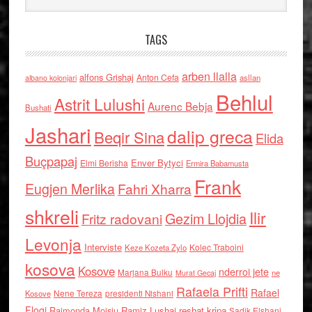
TAGS
arben llalla
alfons Grishaj
Anton Cefa
asllan
albano kolonjari
Behlul
Astrit Lulushi
Aurenc Bebja
Bushati
Jashari
dalip greca
Beqir Sina
Elida
Buçpapaj
Enver Bytyci
Elmi Berisha
Ermira Babamusta
Frank
Eugjen Merlika
Fahri Xharra
shkreli
Ilir
Gezim Llojdia
Fritz radovani
Levonja
Interviste
Kolec Traboini
Keze Kozeta Zylo
kosova
Kosove
nderroi jete
Marjana Bulku
ne
Murat Gecaj
Rafaela Prifti
Rafael
Nene Tereza
Kosove
presidenti Nishani
Floqi
Raimonda Moisiu
Ramiz Lushaj
reshat kripa
Sadik Elshani