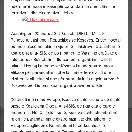
ndërmarrë masa efikase për parandalimin dhe luftimin e
terrorizmit dhe ekstremizmit fetar/
Washington, 22 mars 2017-Gazeta DIELLI/ Ministri i
Punëve të Jashtme i Republikës së Kosovës, Enver Hoxhaj
po merr pjesë në takimin vjetor të ministrave të Jashtëm të
koalicionit anti-ISIS, që po mbahet në Washington.Duke e
falënderuar Sekretarin Tillerson për organizimin e këtij
takimi, Hoxhaj ka thënë se Kosova ka ndërmarrë masa
efikase për parandalimin dhe luftimin e terrorizmit dhe
ekstremizmit fetar, si dhe për parandalimin e qytetarëve të
Kosovës për t’iu bashkuar organizatave terroriste.
“Si shteti më i ri në Evropë, Kosova është krenare që është
pjesë e Koalicionit Global Anti-ISIS, që nga dita e parë e
themelimit. Në të njëjtën kohë, Kosova është shembull në
rajon në parandalimin e ekstremizmit të dhunshëm në
Evropën Juglindore. Ne mbetemi të përkushtuar të
kontribuojmë në sigurinë e Evropës dhe atë globale”, ka