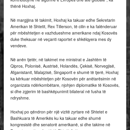
thënë Hoxhaj.
Në margjjina të takimit, Hoxhaj ka takuar edhe Sekretarin
Amerikan të Shtetit, Rex Tillerson, të cilin e ka falënderuar
për mbështetjen e vazhdueshme amerikane ndaj Kosovës
duke theksuar në veçanti raportet e shkëlqyera mes dy
vendeve.
Në anën tjetër, në takimet me ministrat e Jashtëm të
Qipros, Polonisë, Austrisë, Holandës, Çekisë, Norvegjisë,
Afganistanit, Malajzisë, Singaporit e shumë të tjerë, Hoxhaj
ka kërkuar mbështetjen për Kosovën për anëtarësimin në
organizata ndërkombëtare, njohjen diplomatike të Kosovës,
si dhe zgjerim të bashkëpunimit bilateral në fusha të
ndryshme.
Hoxhaj po qëndron për një vizitë zyrtare në Shtetet e
Bashkuara të Amerikës ku ka takuar edhe shumë
kongresistë dhe senatorë amerikanë, si dhe takime në