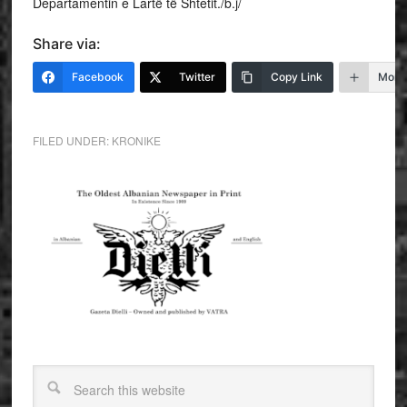
Departamentin e Lartë të Shtetit./b.j/
Share via:
Facebook
Twitter
Copy Link
More
FILED UNDER:
KRONIKE