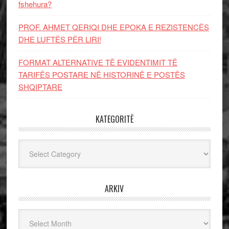
fshehura?
PROF. AHMET QERIQI DHE EPOKA E REZISTENCЁS
DHE LUFTЁS PЁR LIRI!
FORMAT ALTERNATIVE TË EVIDENTIMIT TË
TARIFËS POSTARE NË HISTORINË E POSTËS
SHQIPTARE
KATEGORITË
Kategoritë
ARKIV
Arkiv