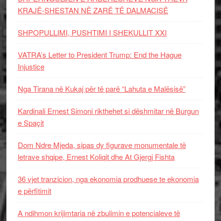
KRAJË-SHESTAN NË ZARË TË DALMACISË
SHPOPULLIMI, PUSHTIMI I SHEKULLIT XXI
VATRA’s Letter to President Trump: End the Hague
Injustice
Nga Tirana në Kukaj për të parë “Lahuta e Malësisë”
Kardinali Ernest Simoni rikthehet si dëshmitar në Burgun
e Spaçit
Dom Ndre Mjeda, sipas dy figurave monumentale të
letrave shqipe, Ernest Koliqit dhe At Gjergj Fishta
36 vjet tranzicion, nga ekonomia prodhuese te ekonomia
e përfitimit
A ndihmon krijimtaria në zbulimin e potencialeve të