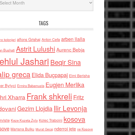
TAGS
arben llalla
alfons Grishaj
Anton Cefa
no kolonjari
Astrit Lulushi
Aurenc Bebja
an Bushati
ehlul Jashari
Beqir Sina
alip greca
Elida Buçpapaj
Elmi Berisha
Eugjen Merlika
er Bytyci
Ermira Babamusta
Frank shkreli
hri Xharra
Fritz
Ilir Levonja
Gezim Llojdia
dovani
kosova
rviste
Kolec Traboini
Keze Kozeta Zylo
sove
nderroi jete
Marjana Bulku
ne Kosove
Murat Gecaj