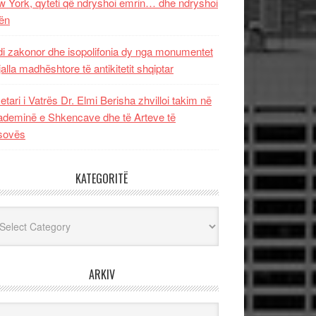
 York, qyteti që ndryshoi emrin… dhe ndryshoi
ën
i zakonor dhe isopolifonia dy nga monumentet
jalla madhështore të antikitetit shqiptar
etari i Vatrës Dr. Elmi Berisha zhvilloi takim në
deminë e Shkencave dhe të Arteve të
sovës
KATEGORITË
egoritë
ARKIV
iv