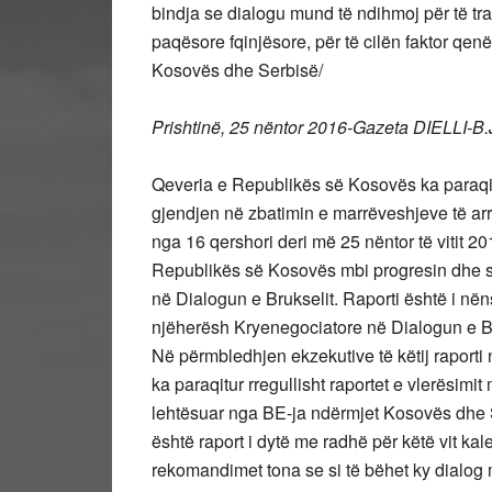
bindja se dialogu mund të ndihmoj për të t
paqësore fqinjësore, për të cilën faktor qen
Kosovës dhe Serbisë/
Prishtinë, 25 nëntor 2016-Gazeta DIELLI-B.
Qeveria e Republikës së Kosovës ka paraqit
gjendjen në zbatimin e marrëveshjeve të arri
nga 16 qershori deri më 25 nëntor të vitit 20
Republikës së Kosovës mbi progresin dhe sfi
në Dialogun e Brukselit. Raporti është i nëns
njëherësh Kryenegociatore në Dialogun e Br
Në përmbledhjen ekzekutive të këtij raporti
ka paraqitur rregullisht raportet e vlerësimi
lehtësuar nga BE-ja ndërmjet Kosovës dhe Ser
është raport i dytë me radhë për këtë vit ka
rekomandimet tona se si të bëhet ky dialog