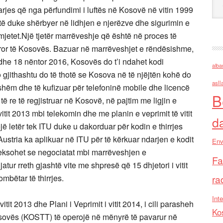
arjes që nga përfundimi i luftës në Kosovë në vitin 1999
botë duke shërbyer në lidhjen e njerëzve dhe sigurimin e
tomjetet.Një tjetër marrëveshje që është në proces të
ëror të Kosovës. Bazuar në marrëveshjet e rëndësishme,
dhe 18 nëntor 2016, Kosovës do t’i ndahet kodi
alba
 gjithashtu do të thotë se Kosova në të njëjtën kohë do
asll
hshëm dhe të kufizuar për telefoninë mobile dhe licencë
B
të re të regjistruar në Kosovë, në pajtim me ligjin e
it 2013 mbi telekomin dhe me planin e veprimit të vitit
d
ë letër tek ITU duke u dakorduar për kodin e thirrjes
stria ka aplikuar në ITU për të kërkuar ndarjen e kodit
Env
 theksohet se negociatat mbi marrëveshjen e
Fa
tur rreth gjashtë vite me shpresë që 15 dhjetori i vitit
mbëtar të thirrjes.
ra
Inte
tit 2013 dhe Plani i Veprimit i vitit 2014, i cili parasheh
Ko
Kosovës (KOSTT) të operojë në mënyrë të pavarur në