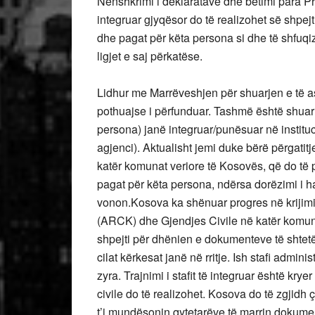
Nënshkrimi i deklaratave dhe betimi para Pr
integruar gjyqësor do të realizohet së shpe
dhe pagat për këta persona si dhe të shfuqiz
ligjet e saj përkatëse.
Lidhur me Marrëveshjen për shuarjen e të as
pothuajse i përfunduar. Tashmë është shuar “
persona) janë integruar/punësuar në institu
agjenci). Aktualisht jemi duke bërë përgatitje
katër komunat veriore të Kosovës, që do të p
pagat për këta persona, ndërsa dorëzimi i h
vonon.Kosova ka shënuar progres në krijimin
(ARCK) dhe Gjendjes Civile në katër komunat
shpejti për dhënien e dokumenteve të shtetësi
cilat kërkesat janë në rritje. Ish stafi admini
zyra. Trajnimi i stafit të integruar është kry
civile do të realizohet. Kosova do të zgjidh
t’i mundësonin qytetarëve të marrin dokument