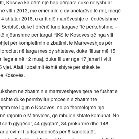
 viti, Kosova ka bërë një hap përpara duke ndryshuar
ë vitin 2013, me emërimin e dy anëtarëve të rinj, meqë
14 shtator 2016, u arrit një marrëveshje e rëndësishme
e Serbisë, duke i dhënë fund targave “të përkohshme –
 të njëanshme për targat RKS të Kosovës që nga viti
hjet për kompletimin e zbatimit të Marrëveshjes për
ciprocitet në targa mes dy shteteve, duke filluar më 15
egale në 12 muaj, duke filluar nga 17 janari i vitit
jet. Afati i zbatimit është shtyrë për shkak të
 e Kosovës.
ukshëm në zbatimin e marrëveshjeve tjera në fushat e
shtë duke përmbyllur procesin e zbatimit të
pajtim me ligjin e Kosovës, ne po themelojmë një
 në rajonin e Mitrovicës, që mbulon shtatë komunat. Ne
it serb gjyqësor, 44 gjyqtarë, 34 prokurorë dhe 148
ar provimi i jurisprudencës për 6 kandidatët.