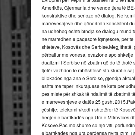
Amerikës, Gjermania dhe vende tjera të BE
konstruktive dhe serioze në dialog. Ne kemi
marrëveshjeve dhe qëndrimin konsistent duke
na udhëheq është bindja se dialogu mund t
në marrëdhënie paqësore fqinjësore, për të 
shteteve, Kosovës dhe Serbisë.Megjithatë, pr
përballur me vonesa, evazione apo shkelj
dualizmi i Serbisë në zbatim që do të thotë
tjetër vazhdon të mbështesë strukturat e saj 
bllokadës nga ana e Serbisë, gjendja aktuale
është më tepër inkurajuese në këtë periudhë
pesimiste për shkak të ndalimit të zbatimit
e marrëveshjeve e datës 25 gusht 2015.Pakoj
çështje: telekomin/kodin shtetëror të Kosov
heqjen e barrikadës nga Ura e Mitrovicës 
Kosovë.Pas më shumë se një viti, përfundimis
e barrikadës nga ura përderisa rivitalizimi i 