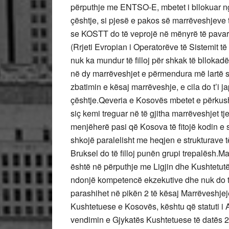
përputhje me ENTSO-E, mbetet i bllokuar n
çështje, si pjesë e pakos së marrëveshjeve 
se KOSTT do të veprojë në mënyrë të pav
(Rrjeti Evropian i Operatorëve të Sistemit të
nuk ka mundur të filloj për shkak të blloka
në dy marrëveshjet e përmendura më lartë 
zbatimin e kësaj marrëveshje, e cila do t’i 
çështje.Qeveria e Kosovës mbetet e përkush
siç kemi treguar në të gjitha marrëveshjet tjera
menjëherë pasi që Kosova të fitojë kodin e 
shkojë paralelisht me heqjen e strukturave t
Bruksel do të filloj punën grupi trepalësh.M
është në përputhje me Ligjin dhe Kushtetut
ndonjë kompetencë ekzekutive dhe nuk do të 
parashihet në pikën 2 të kësaj Marrëveshjej
Kushtetuese e Kosovës, kështu që statuti i A
vendimin e Gjykatës Kushtetuese të datës 26