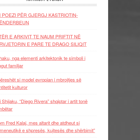
I POEZI PËR GJERGJ KASTRIOTIN-
ËNDERBEUN
TËR E ARKIVIT TE NAUM PRIFTIT NË
RVJETORIN E PARE TE DRAGO SILIQIT
aku, nga elementi arkitektonik te simboli i
ngut familjar
ëreshët si model evropian i mbrojtjes së
titetit kulturor
i Shijaku, “Diego Rivera” shqiptar i artit tonë
mbëtar
m Fred Kalaj, mes altarit dhe atdheut si
meneutikë e shpresës, kujtesës dhe shërbimit”