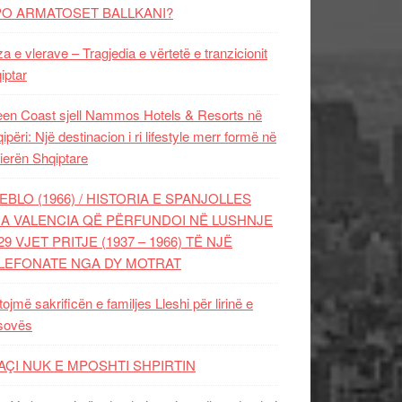
PO ARMATOSET BALLKANI?
za e vlerave – Tragjedia e vërtetë e tranzicionit
iptar
en Coast sjell Nammos Hotels & Resorts në
ipëri: Një destinacion i ri lifestyle merr formë në
ierën Shqiptare
EBLO (1966) / HISTORIA E SPANJOLLES
A VALENCIA QË PËRFUNDOI NË LUSHNJE
29 VJET PRITJE (1937 – 1966) TË NJË
LEFONATE NGA DY MOTRAT
tojmë sakrificën e familjes Lleshi për lirinë e
sovës
AÇI NUK E MPOSHTI SHPIRTIN