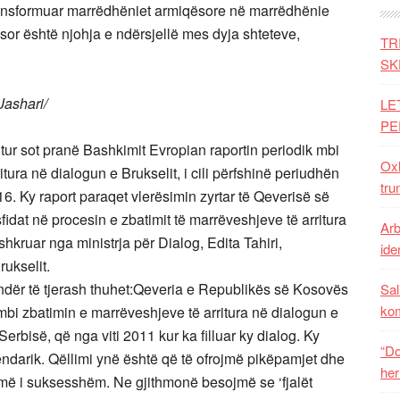
ransformuar marrëdhëniet armiqësore në marrëdhënie
ësor është njohja e ndërsjellë mes dyja shteteve,
TR
SK
Jashari/
LE
PE
ur sot pranë Bashkimit Evropian raportin periodik mbi
Oxh
tura në dialogun e Brukselit, i cili përfshinë periudhën
tru
16. Ky raport paraqet vlerësimin zyrtar të Qeverisë së
dat në procesin e zbatimit të marrëveshjeve të arritura
Arb
hkruar nga ministrja për Dialog, Edita Tahiri,
iden
ukselit.
 ndër të tjerash thuhet:Qeveria e Republikës së Kosovës
Sal
ko
t mbi zbatimin e marrëveshjeve të arritura në dialogun e
bisë, që nga viti 2011 kur ka filluar ky dialog. Ky
“Do
lendarik. Qëllimi ynë është që të ofrojmë pikëpamjet dhe
her
 më i suksesshëm. Ne gjithmonë besojmë se ‘fjalët