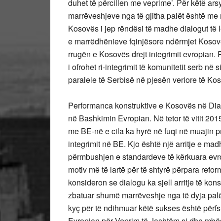
duhet të përcillen me veprime’. Për këtë ar
marrëveshjeve nga të gjitha palët është me
Kosovës i jep rëndësi të madhe dialogut të
e marrëdhënieve fqinjësore ndërmjet Kosovë
rrugën e Kosovës drejt integrimit evropian.
i ofrohet ri-integrimit të komunitetit serb n
paralele të Serbisë në pjesën veriore të Ko
Performanca konstruktive e Kosovës në Dial
në Bashkimin Evropian. Në tetor të vitit 20
me BE-në e cila ka hyrë në fuqi në muajin pril
integrimit në BE. Kjo është një arritje e m
përmbushjen e standardeve të kërkuara ev
motiv më të lartë për të shtyrë përpara ref
konsideron se dialogu ka sjell arritje të k
zbatuar shumë marrëveshje nga të dyja palët 
kyç për të ndihmuar këtë sukses është përfs
Evropian për Veprim të Jashtëm si dhe mbë