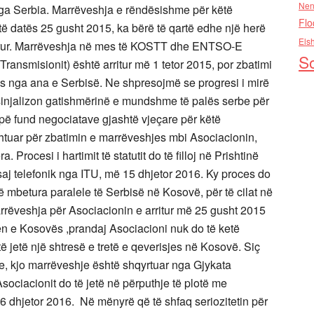
Nen
ga Serbia. Marrëveshja e rëndësishme për këtë
Flo
të datës 25 gusht 2015, ka bërë të qartë edhe një herë
Els
arur. Marrëveshja në mes të KOSTT dhe ENTSO-E
So
 Transmisionit) është arritur më 1 tetor 2015, por zbatimi
dës nga ana e Serbisë. Ne shpresojmë se progresi i mirë
sinjalizon gatishmërinë e mundshme të palës serbe për
japë fund negociatave gjashtë vjeçare për këtë
tuar për zbatimin e marrëveshjes mbi Asociacionin,
. Procesi i hartimit të statutit do të filloj në Prishtinë
saj telefonik nga ITU, më 15 dhjetor 2016. Ky proces do
ë mbetura paralele të Serbisë në Kosovë, për të cilat në
arrëveshja për Asociacionin e arritur më 25 gusht 2015
ën e Kosovës ,prandaj Asociacioni nuk do të ketë
jetë një shtresë e tretë e qeverisjes në Kosovë. Siç
e, kjo marrëveshje është shqyrtuar nga Gjykata
sociacionit do të jetë në përputhje të plotë me
 dhjetor 2016. Në mënyrë që të shfaq seriozitetin për