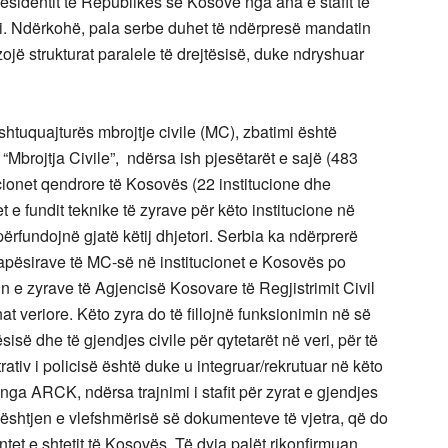
esidentit të Republikës së Kosovë nga ana e stafit të
jti. Ndërkohë, pala serbe duhet të ndërpresë mandatin
ojë strukturat paralele të drejtësisë, duke ndryshuar
htuquajturës mbrojtje civile (MC), zbatimi është
Mbrojtja Civile”, ndërsa ish pjesëtarët e sajë (483
cionet qendrore të Kosovës (22 institucione dhe
t e fundit teknike të zyrave për këto institucione në
ërfundojnë gjatë këtij dhjetori. Serbia ka ndërprerë
apësirave të MC-së në institucionet e Kosovës po
 e zyrave të Agjencisë Kosovare të Regjistrimit Civil
 veriore. Këto zyra do të fillojnë funksionimin në së
së dhe të gjendjes civile për qytetarët në veri, për të
strativ i policisë është duke u integruar/rekrutuar në këto
er nga ARCK, ndërsa trajnimi i stafit për zyrat e gjendjes
 çështjen e vlefshmërisë së dokumenteve të vjetra, që do
et e shtetit të Kosovës. Të dyja palët rikonfirmuan