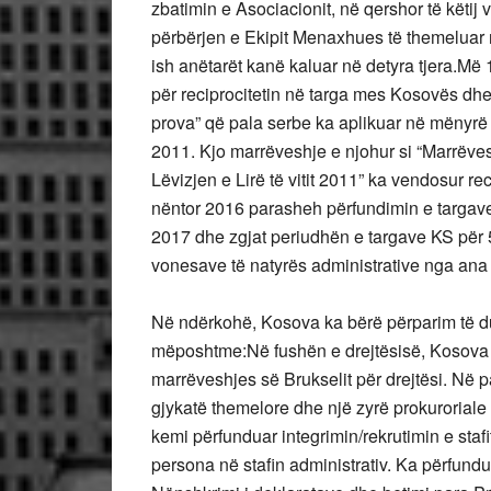
zbatimin e Asociacionit, në qershor të këtij
përbërjen e Ekipit Menaxhues të themeluar n
ish anëtarët kanë kaluar në detyra tjera.Më 
për reciprocitetin në targa mes Kosovës dh
prova” që pala serbe ka aplikuar në mënyrë
2011. Kjo marrëveshje e njohur si “Marrëves
Lëvizjen e Lirë të vitit 2011” ka vendosur re
nëntor 2016 parasheh përfundimin e targave il
2017 dhe zgjat periudhën e targave KS për 5 v
vonesave të natyrës administrative nga ana
Në ndërkohë, Kosova ka bërë përparim të d
mëposhtme:Në fushën e drejtësisë, Kosova ë
marrëveshjes së Brukselit për drejtësi. Në 
gjykatë themelore dhe një zyrë prokuroriale
kemi përfunduar integrimin/rekrutimin e staf
persona në stafin administrativ. Ka përfundu