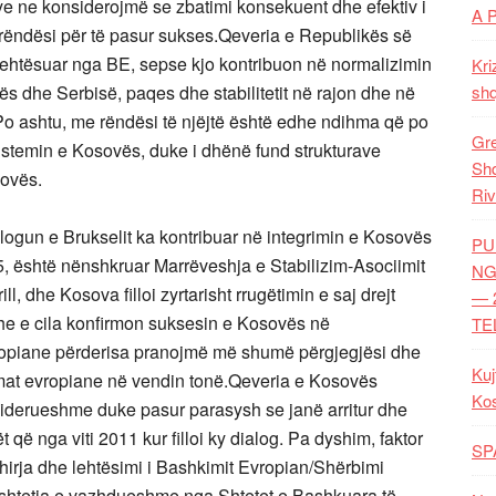
sye ne konsiderojmë se zbatimi konsekuent dhe efektiv i
A 
 rëndësi për të pasur sukses.Qeveria e Republikës së
 lehtësuar nga BE, sepse kjo kontribuon në normalizimin
Kri
s dhe Serbisë, paqes dhe stabilitetit në rajon dhe në
shq
 Po ashtu, me rëndësi të njëjtë është edhe ndihma që po
Gre
ë sistemin e Kosovës, duke i dhënë fund strukturave
Shq
sovës.
Riv
ogun e Brukselit ka kontribuar në integrimin e Kosovës
PU
15, është nënshkruar Marrëveshja e Stabilizim-Asociimit
NG
l, dhe Kosova filloi zyrtarisht rrugëtimin e saj drejt
— 
adhe e cila konfirmon suksesin e Kosovës në
TE
ropiane përderisa pranojmë më shumë përgjegjësi dhe
Kuj
ormat evropiane në vendin tonë.Qeveria e Kosovës
Ko
onsiderueshme duke pasur parasysh se janë arritur dhe
që nga viti 2011 kur filloi ky dialog. Pa dyshim, faktor
SP
hirja dhe lehtësimi i Bashkimit Evropian/Shërbimi
shtetja e vazhdueshme nga Shtetet e Bashkuara të