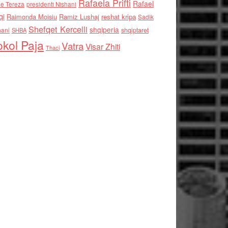
Rafaela Prifti
Rafael
e Tereza
presidenti Nishani
qi
Raimonda Moisiu
Ramiz Lushaj
reshat kripa
Sadik
Shefqet Kercelli
shqiperia
hani
shqiptaret
SHBA
kol Paja
Vatra
Visar Zhiti
Thaci