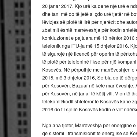
20 janar 2017. Kjo urë ka qenë një urë e nd
dhe tani më do të jetë si çdo urë tjetër në 
lëvizjes së plotë të lirë për njerëzit dhe au
zbatimit është marrëveshja për kodin shtet
konkluzionet e pajtuara më 13 nëntor 2016 
telefonik nga ITU-ja më 15 dhjetor 2016. Kjo
të sigurojë një licencë për operim të përko
të plotë për telefoninë fikse për një kompani 
Kosovës. Në përputhje me marrëveshjen e vit
2015, më 3 dhjetor 2016, Serbia do të dërgoj
për Kosovën. Bazuar në këtë marrëveshje, Au
për Kosovën, në janar të këtij viti. Vlen të
telekomit/kodit shtetëror të Kosovës kanë zgja
2016 do t’i sjellë Kosovës kodin e vet ndërko
Nga ana tjetër, Marrëveshja për energjinë e vi
që sistemi i transmisionit të energjisë së 