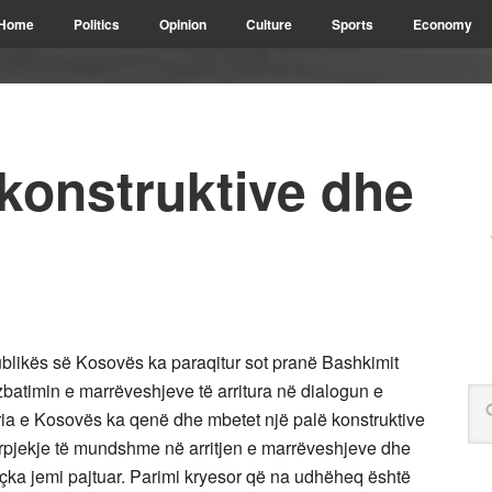
Home
Politics
Opinion
Culture
Sports
Economy
konstruktive dhe
blikës së Kosovës ka paraqitur sot pranë Bashkimit
zbatimin e marrëveshjeve të arritura në dialogun e
ria e Kosovës ka qenë dhe mbetet një palë konstruktive
rpjekje të mundshme në arritjen e marrëveshjeve dhe
 çka jemi pajtuar. Parimi kryesor që na udhëheq është