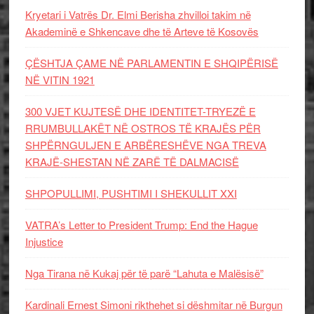
Kryetari i Vatrës Dr. Elmi Berisha zhvilloi takim në
Akademinë e Shkencave dhe të Arteve të Kosovës
ÇËSHTJA ÇAME NË PARLAMENTIN E SHQIPËRISË
NË VITIN 1921
300 VJET KUJTESË DHE IDENTITET-TRYEZË E
RRUMBULLAKËT NË OSTROS TË KRAJËS PËR
SHPËRNGULJEN E ARBËRESHËVE NGA TREVA
KRAJË-SHESTAN NË ZARË TË DALMACISË
SHPOPULLIMI, PUSHTIMI I SHEKULLIT XXI
VATRA’s Letter to President Trump: End the Hague
Injustice
Nga Tirana në Kukaj për të parë “Lahuta e Malësisë”
Kardinali Ernest Simoni rikthehet si dëshmitar në Burgun