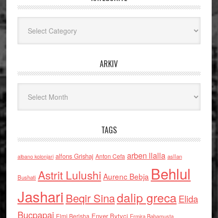
Kategoritë
ARKIV
Arkiv
TAGS
arben llalla
alfons Grishaj
Anton Cefa
asllan
albano kolonjari
Behlul
Astrit Lulushi
Aurenc Bebja
Bushati
Jashari
dalip greca
Beqir Sina
Elida
Buçpapaj
Enver Bytyci
Elmi Berisha
Ermira Babamusta