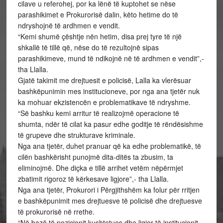
cilave u referohej, por ka lënë të kuptohet se nëse
parashikimet e Prokurorisë dalin, këto hetime do të
ndryshojnë të ardhmen e vendit.
“Kemi shumë çështje nën hetim, disa prej tyre të një
shkallë të tillë që, nëse do të rezultojnë sipas
parashikimeve, mund të ndikojnë në të ardhmen e vendit”,-
tha Llalla.
Gjatë takimit me drejtuesit e policisë, Lalla ka vlerësuar
bashkëpunimin mes institucioneve, por nga ana tjetër nuk
ka mohuar ekzistencën e problematikave të ndryshme.
“Së bashku kemi arritur të realizojmë operacione të
shumta, ndër të cilat ka pasur edhe goditje të rëndësishme
të grupeve dhe strukturave kriminale.
Nga ana tjetër, duhet pranuar që ka edhe problematikë, të
cilën bashkërisht punojmë dita-ditës ta zbusim, ta
eliminojmë. Dhe diçka e tillë arrihet vetëm nëpërmjet
zbatimit rigoroz të kërkesave ligjore”,- tha Llalla.
Nga ana tjetër, Prokurori i Përgjithshëm ka folur për rritjen
e bashkëpunimit mes drejtuesve të policisë dhe drejtuesve
të prokurorisë në rrethe.
“Në bazë të pozicionit kushtetues dhe ligjor të institucionit,