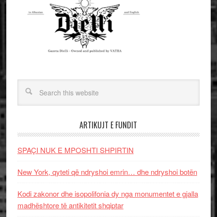
ARTIKUJT E FUNDIT
SPAÇI NUK E MPOSHTI SHPIRTIN
New York, qyteti që ndryshoi emrin… dhe ndryshoi botën
Kodi zakonor dhe isopolifonia dy nga monumentet e gjalla
madhështore të antikitetit shqiptar