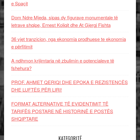
e Spaçit
Dom Ndre Mjeda, sipas dy figurave monumentale të
letrave shqipe, Ernest Koliqit dhe At Gjergj Fishta
36 vjet tranzicion, nga ekonomia prodhuese te ekonomia
e përfitimit
A ndihmon krijimtaria në zbulimin e potencialeve të
fshehura?
PROF. AHMET QERIQI DHE EPOKA E REZISTENCЁS
DHE LUFTЁS PЁR LIRI!
FORMAT ALTERNATIVE TË EVIDENTIMIT TË
TARIFËS POSTARE NË HISTORINË E POSTËS
SHQIPTARE
KATEGORITË