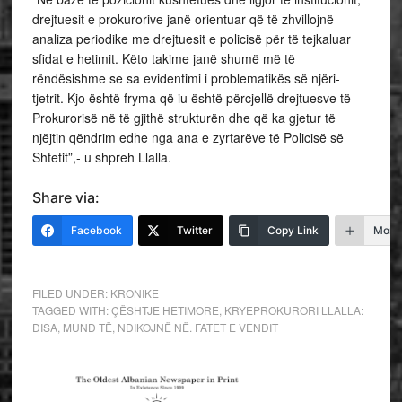
drejtuesit e prokurorive janë orientuar që të zhvillojnë
analiza periodike me drejtuesit e policisë për të tejkaluar
sfidat e hetimit. Këto takime janë shumë më të
rëndësishme se sa evidentimi i problematikës së njëri-
tjetrit. Kjo është fryma që iu është përcjellë drejtuesve të
Prokurorisë në të gjithë strukturën dhe që ka gjetur të
njëjtin qëndrim edhe nga ana e zyrtarëve të Policisë së
Shtetit”,- u shpreh Llalla.
Share via:
Facebook
Twitter
Copy Link
More
FILED UNDER:
KRONIKE
TAGGED WITH:
ÇËSHTJE HETIMORE
,
KRYEPROKURORI LLALLA:
DISA
,
MUND TË
,
NDIKOJNË NË. FATET E VENDIT