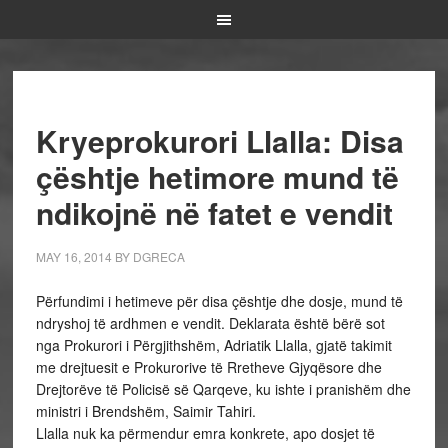
Kryeprokurori Llalla: Disa
çështje hetimore mund të
ndikojnë në fatet e vendit
MAY 16, 2014
BY
DGRECA
Përfundimi i hetimeve për disa çështje dhe dosje, mund të
ndryshoj të ardhmen e vendit. Deklarata është bërë sot
nga Prokurori i Përgjithshëm, Adriatik Llalla, gjatë takimit
me drejtuesit e Prokurorive të Rretheve Gjyqësore dhe
Drejtorëve të Policisë së Qarqeve, ku ishte i pranishëm dhe
ministri i Brendshëm, Saimir Tahiri.
Llalla nuk ka përmendur emra konkrete, apo dosjet të