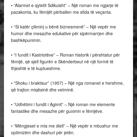
• “Alarmet e qytetit Sdikuisht” – Një roman me ngjarje të
pazakonta, ku fëmijët përballen me sfida të veçanta.
• “Si katër çiliminj u bënë biznesmenë” – Një vepër me
humor dhe mesazhe edukative për sipërmarrjen dhe
bashkëpunimin.
• “I fundit i Kastriotëve” – Roman historik i përshtatur për
fëmijë, që sjell figurën e Skënderbeut në një formë të
thjeshtë e të kuptueshme.
• “Shoku i braktisur” (1957) – Një nga romanet e hershme,
që trajton miqësinë dhe vetminë.
• “Udhëtimi i fundit i Agimit” – Një roman me elemente
fantastike dhe mesazhe për guximin e fëmijëve.
• “Mëngjeset e mia me diell” – Një vepër e mbushur me
optimizëm dhe dashuri për jetën.