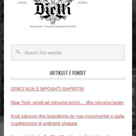
ARTIKUJT E FUNDIT
SPAÇI NUK E MPOSHTI SHPIRTIN
New York, qyteti që ndryshoi emrin… dhe ndryshoi botën
Kodi zakonor dhe isopolifonia dy nga monumentet e gjalla
madhështore të antikitetit shqiptar