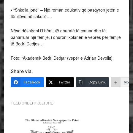
• “Shkolla jonë” – Një roman edukativ që pasqyron jetën e
fëmijëve në shkollë….
Nëse dëshironi t’i bëni një dhuratë të çmuar dhe të
paharruar një fëmije, i dhuroni kolanën e veprës për fëmijë
të Bedri Dedjes…
Foto: “Akademik Bedri Dedja” (vepër e Adrian Devollit)
Share via:
Facebook
Twitter
Copy Link
More
FILED UNDER:
KULTURE