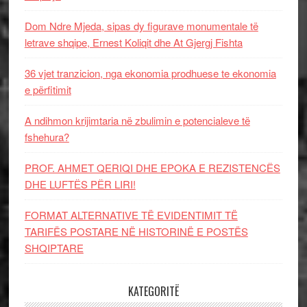
Dom Ndre Mjeda, sipas dy figurave monumentale të
letrave shqipe, Ernest Koliqit dhe At Gjergj Fishta
36 vjet tranzicion, nga ekonomia prodhuese te ekonomia
e përfitimit
A ndihmon krijimtaria në zbulimin e potencialeve të
fshehura?
PROF. AHMET QERIQI DHE EPOKA E REZISTENCЁS
DHE LUFTЁS PЁR LIRI!
FORMAT ALTERNATIVE TË EVIDENTIMIT TË
TARIFËS POSTARE NË HISTORINË E POSTËS
SHQIPTARE
KATEGORITË