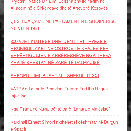
Kryetari i Vatrës Dr. Elmi Berisha zhvilloi takim në
Akademinë e Shkencave dhe të Arteve të Kosovës
ÇËSHTJA ÇAME NË PARLAMENTIN E SHQIPËRISË
NË VITIN 1921
300 VJET KUJTESË DHE IDENTITET-TRYEZË E
RRUMBULLAKËT NË OSTROS TË KRAJËS PËR
SHPËRNGULJEN E ARBËRESHËVE NGA TREVA
KRAJË-SHESTAN NË ZARË TË DALMACISË
SHPOPULLIMI, PUSHTIMI I SHEKULLIT XXI
VATRA’s Letter to President Trump: End the Hague
Injustice
Nga Tirana në Kukaj për të parë “Lahuta e Malësisë”
Kardinali Ernest Simoni rikthehet si dëshmitar në Burgun
e Spaçit