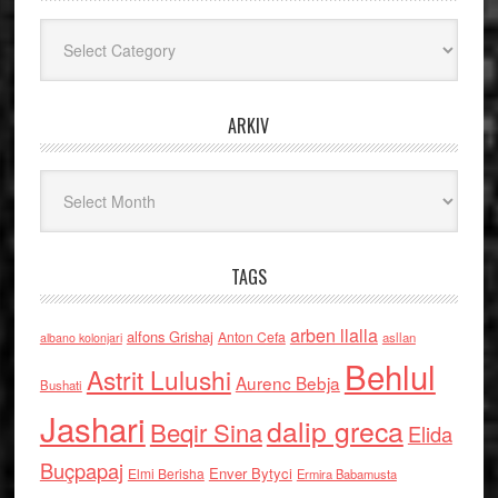
Kategoritë
ARKIV
Arkiv
TAGS
arben llalla
alfons Grishaj
Anton Cefa
asllan
albano kolonjari
Behlul
Astrit Lulushi
Aurenc Bebja
Bushati
Jashari
dalip greca
Beqir Sina
Elida
Buçpapaj
Enver Bytyci
Elmi Berisha
Ermira Babamusta