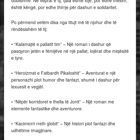
dobishme. Në veprat e tij, fjala është lojë, por edhe mësim;
është këngë, por edhe thirrje për dashuri e solidaritet.
Po përmend vetëm disa nga titujt më të njohur dhe të
rëndësishëm të tij:
• “Kalamajtë e pallatit tim” – Një roman i dashur që
pasqyron jetën e fëmijëve në një pallat, lojërat dhe miqësitë
e tyre.
• “Heroizmat e Fatbardh Pikaloshit” – Aventurat e një
personazhi plot humor dhe fantazi, shumë i dashur për
lexuesit e vegjël.
• “Nëpër korridoret e thella të Jonit” – Një roman me
elemente fantastike dhe aventurore.
• “Kacimicrri rreth globit” – Një histori plot fantazi dhe
udhëtime imagjinare.