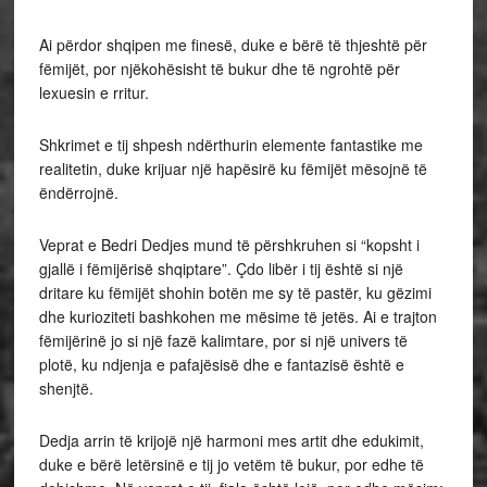
Ai përdor shqipen me finesë, duke e bërë të thjeshtë për
fëmijët, por njëkohësisht të bukur dhe të ngrohtë për
lexuesin e rritur.
Shkrimet e tij shpesh ndërthurin elemente fantastike me
realitetin, duke krijuar një hapësirë ku fëmijët mësojnë të
ëndërrojnë.
Veprat e Bedri Dedjes mund të përshkruhen si “kopsht i
gjallë i fëmijërisë shqiptare”. Çdo libër i tij është si një
dritare ku fëmijët shohin botën me sy të pastër, ku gëzimi
dhe kurioziteti bashkohen me mësime të jetës. Ai e trajton
fëmijërinë jo si një fazë kalimtare, por si një univers të
plotë, ku ndjenja e pafajësisë dhe e fantazisë është e
shenjtë.
Dedja arrin të krijojë një harmoni mes artit dhe edukimit,
duke e bërë letërsinë e tij jo vetëm të bukur, por edhe të