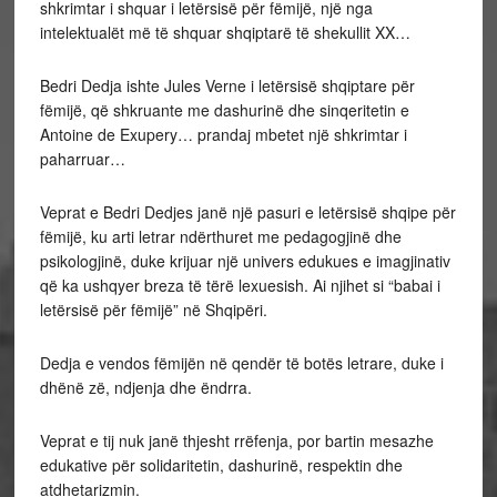
shkrimtar i shquar i letërsisë për fëmijë, një nga
intelektualët më të shquar shqiptarë të shekullit XX…
Bedri Dedja ishte Jules Verne i letërsisë shqiptare për
fëmijë, që shkruante me dashurinë dhe sinqeritetin e
Antoine de Exupery… prandaj mbetet një shkrimtar i
paharruar…
Veprat e Bedri Dedjes janë një pasuri e letërsisë shqipe për
fëmijë, ku arti letrar ndërthuret me pedagogjinë dhe
psikologjinë, duke krijuar një univers edukues e imagjinativ
që ka ushqyer breza të tërë lexuesish. Ai njihet si “babai i
letërsisë për fëmijë” në Shqipëri.
Dedja e vendos fëmijën në qendër të botës letrare, duke i
dhënë zë, ndjenja dhe ëndrra.
Veprat e tij nuk janë thjesht rrëfenja, por bartin mesazhe
edukative për solidaritetin, dashurinë, respektin dhe
atdhetarizmin.